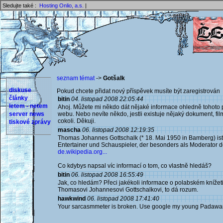
Sledujte také :
Hosting Onlio, a.s.
|
seznam témat
->
Gotšalk
diskuse
Pokud chcete přidat nový příspěvek musíte být zaregistrován 
články
bitin
04. listopad 2008 22:05:44
letem - netem
Ahoj. Můžete mi někdo dát nějaké informace ohledně tohoto
server news
webu. Nebo nevíte někdo, jestli existuje nějaký dokument, fil
cokoli. Děkuji.
tiskové zprávy
mascha
06. listopad 2008 12:19:35
Thomas Johannes Gottschalk (* 18. Mai 1950 in Bamberg) is
Entertainer und Schauspieler, der besonders als Moderator d
de.wikipedia.org...
Co kdybys napsal víc informací o tom, co vlastně hledáš?
bitin
06. listopad 2008 16:55:49
Jak, co hledám? Přeci jakékoli informace o polabském knížeti
Thomasovi Johannesovi Gottschalkovi, to dá rozum.
hawkwind
06. listopad 2008 17:41:40
Your sarcasmmeter is broken. Use google my young Padawa