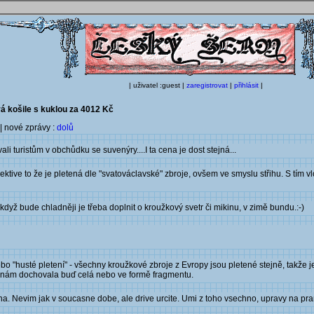
| uživatel :guest |
zaregistrovat
|
přihlásit
|
vá košile s kuklou za 4012 Kč
| nové zprávy :
dolů
 turistům v obchůdku se suvenýry....I ta cena je dost stejná...
ektive to že je pletená dle "svatováclavské" zbroje, ovšem ve smyslu střihu. S tím
 když bude chladněji je třeba doplnit o kroužkový svetr či mikinu, v zimě bundu.:-)
bo "husté pletení" - všechny kroužkové zbroje z Evropy jsou pletené stejně, takže 
 se nám dochovala buď celá nebo ve formě fragmentu.
a. Nevim jak v soucasne dobe, ale drive urcite. Umi z toho vsechno, upravy na prani