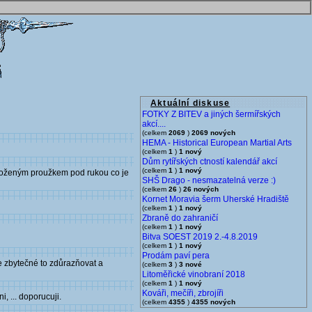
Aktuální diskuse
FOTKY Z BITEV a jiných šermířských
akcí....
(celkem
2069
)
2069 nových
HEMA - Historical European Martial Arts
(celkem
1
)
1 nový
Dům rytířských ctností kalendář akcí
(celkem
1
)
1 nový
 vloženým proužkem pod rukou co je
SHŠ Drago - nesmazatelná verze :)
(celkem
26
)
26 nových
Kornet Moravia šerm Uherské Hradiště
(celkem
1
)
1 nový
Zbraně do zahraničí
(celkem
1
)
1 nový
Bitva SOEST 2019 2.-4.8.2019
(celkem
1
)
1 nový
Prodám paví pera
je zbytečné to zdůrazňovat a
(celkem
3
)
3 nové
Litoměřické vinobraní 2018
(celkem
1
)
1 nový
Kováři, mečíři, zbrojíři
, ... doporucuji.
(celkem
4355
)
4355 nových