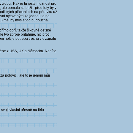
výrobci. Pak je tu ještě možnost pro
ale pomalu se blíží - před lety byly
gotických plácanicích na pérovku už
ovat nýtovanými (a jednou to na
vu) měl by myslet do budoucna.
přímo obří, takže šikovné dětské
 typ zbroje přitahuje, nic proti,
m holt je potřeba trochu víc zápalu
ejlépe z USA, UK a Německa. Není to
a polovic...ale to je jenom můj
svoji vlastní přesně na tělo