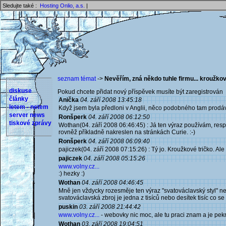
Sledujte také :
Hosting Onlio, a.s.
|
seznam témat
->
Nevěřím, zná někdo tuhle firmu... kroužko
diskuse
Pokud chcete přidat nový příspěvek musíte být zaregistrován 
články
Anička
04. září 2008 13:45:18
letem - netem
Když jsem byla předloni v Anglii, něco podobného tam prodávali
server news
Ronšperk
04. září 2008 06:12:50
tiskové zprávy
Wothan(04. září 2008 06:46:45) : Já ten výraz používám, resp
rovněž příkladně nakreslen na stránkách Curie. :-)
Ronšperk
04. září 2008 06:09:40
pajiczek(04. září 2008 07:15:26) : Tý jo. Kroužkové tričko. Ale
pajiczek
04. září 2008 05:15:26
www.volny.cz...
:) hezky :)
Wothan
04. září 2008 04:46:45
Mně jen vždycky rozesměje ten výraz "svatováclavský styl" ne
svatováclavská zbroj je jedna z tisíců nebo desítek tisíc co
puskin
03. září 2008 21:44:42
www.volny.cz...
- webovky nic moc, ale tu praci znam a je pekn
Wothan
03. září 2008 19:04:51