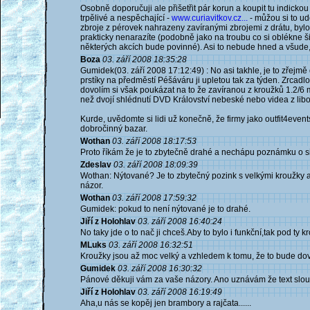
Osobně doporučuji ale přišetřit pár korun a koupit tu indicko
trpělivé a nespěchající -
www.curiavitkov.cz...
- můžou si to ud
zbroje z pérovek nahrazeny zavíranými zbrojemi z drátu, byl
prakticky nenarazíte (podobně jako na troubu co si oblékne š
některých akcích bude povinné). Asi to nebude hned a všude, 
Boza
03. září 2008 18:35:28
Gumidek(03. září 2008 17:12:49) : No asi takhle, je to zřej
prstíky na předměstí Péšáváru ji upletou tak za týden. Zrcadlov
dovolím si však poukázat na to že zavíranou z kroužků 1.2/6 
než dvojí shlédnutí DVD Království nebeské nebo videa z li
Kurde, uvědomte si lidi už konečně, že firmy jako outfit4eve
dobročinný bazar.
Wothan
03. září 2008 18:17:53
Proto říkám že je to zbytečně drahé a nechápu poznámku o s
Zdeslav
03. září 2008 18:09:39
Wothan: Nýtované? Je to zbytečný pozink s velkými kroužky a
názor.
Wothan
03. září 2008 17:59:32
Gumidek: pokud to není nýtované je to drahé.
Jiří z Holohlav
03. září 2008 16:40:24
No taky jde o to nač ji chceš.Aby to bylo i funkční,tak pod ty
MLuks
03. září 2008 16:32:51
Kroužky jsou až moc velký a vzhledem k tomu, že to bude dovoz
Gumidek
03. září 2008 16:30:32
Pánové děkuji vám za vaše názory. Ano uznávám že text slouží 
Jiří z Holohlav
03. září 2008 16:19:49
Aha,u nás se kopěj jen brambory a rajčata......