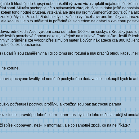
u (máte-li hlouběji do kapsy) nebo našetřit výrazně víc a zaplatit nějakému českému 
ělat sami. Mluvím pochopitelně o nýtovaných zbrojích. Sice ta doba ještě nenastala, 
o kolem toho hodně pruzení, vztekání, ale dneska krom výjimečných zoufalců na all
izenku). Myslím že se blíží doba kdy se začnou vytrácet zavírané kroužky a nahraz
ale kdo usiluje o to udělat si to pořádně (a s ohledem na dataci a zvolenou posta
mě dovoz odněkud z Asie, výrobní cena odhadem 500 korun českých. Kroužky jsou to 
ě lesklá povrchová úprava odkazuje zřejmě na mitrilové Frodo tričko. Jestli tě tenhle
mm vn. průměr si lze vyrobit přes zimu při materiálových nákladech cca 800 Kč, jeno
bovolné české bouchanice.
nts (a další) jsou zaměřeny na lidi co tomu prd rozumí a maj prachů plnou kapsu, n
ilné koruně.
 navíc pochybné kvality od neméně pochybného dodavatele...nekoupil bych to ani z
 kroužky potřebuješ poctivou prošívku a kroužky jsou pak tak trochu paráda.
 z indie...pravděpodobně...ehm ...ehm....asi bych do toho nešel a raději si umotal 
spíše k pobavení, než-li k informaci, ale co samotné zboží, co na něj říkáte?