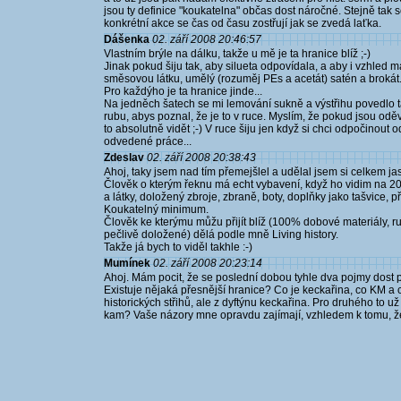
jsou ty definice "koukatelna" občas dost náročné. Stejně tak 
konkrétní akce se čas od času zostřují jak se zvedá laťka.
Dášenka
02. září 2008 20:46:57
Vlastním brýle na dálku, takže u mě je ta hranice blíž ;-)
Jinak pokud šiju tak, aby silueta odpovídala, a aby i vzhled m
směsovou látku, umělý (rozuměj PEs a acetát) satén a brokát.
Pro každýho je ta hranice jinde...
Na jedněch šatech se mi lemování sukně a výstřihu povedlo tak
rubu, abys poznal, že je to v ruce. Myslím, že pokud jsou oděv
to absolutně vidět ;-) V ruce šiju jen když si chci odpočinout o
odvedené práce...
Zdeslav
02. září 2008 20:38:43
Ahoj, taky jsem nad tím přemejšlel a udělal jsem si celkem jas
Člověk o kterým řeknu má echt vybavení, když ho vidim na 2
a látky, doložený zbroje, zbraně, boty, doplňky jako tašvice
Koukatelný minimum.
Člověk ke kterýmu můžu přijít blíž (100% dobové materiály, ru
pečlivě doložené) dělá podle mně Living history.
Takže já bych to viděl takhle :-)
Mumínek
02. září 2008 20:23:14
Ahoj. Mám pocit, že se poslední dobou tyhle dva pojmy dost p
Existuje nějaká přesnější hranice? Co je keckařina, co KM a 
historických střihů, ale z dyftýnu keckařina. Pro druhého to 
kam? Vaše názory mne opravdu zajímají, vzhledem k tomu, ž