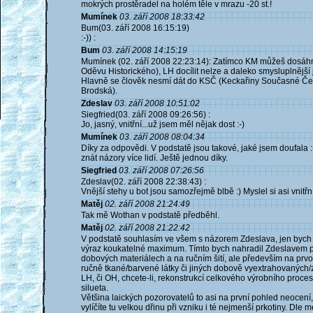
mokrých prostěradel na holém těle v mrazu -20 st.!
Mumínek
03. září 2008 18:33:42
Bum(03. září 2008 16:15:19)
:-)) :
Bum
03. září 2008 14:15:19
Mumínek (02. září 2008 22:23:14): Zatímco KM můžeš dosáh
Oděvu Historického), LH docílit nelze a daleko smysluplnější
Hlavně se člověk nesmí dát do KSČ (Keckařiny Současné Č
Brodská).
Zdeslav
03. září 2008 10:51:02
Siegfried(03. září 2008 09:26:56) :
Jo, jasný, vnitřní...už jsem měl nějak dost :-)
Mumínek
03. září 2008 08:04:34
Díky za odpovědi. V podstatě jsou takové, jaké jsem doufala :
znát názory více lidí. Ještě jednou díky.
Siegfried
03. září 2008 07:26:56
Zdeslav(02. září 2008 22:38:43) :
Vnější stehy u bot jsou samozřejmě blbě :) Myslel si asi vnitřn
Matěj
02. září 2008 21:24:49
Tak mě Wothan v podstatě předběhl.
Matěj
02. září 2008 21:22:42
V podstatě souhlasím ve všem s názorem Zdeslava, jen bych 
výraz koukatelné maximum. Tímto bych nahradil Zdeslavem
dobových materiálech a na ručním šití, ale především na prvot
ručně tkané/barvené látky či jiných dobově vyextrahovaných
LH, či OH, chcete-li, rekonstrukcí celkového výrobního proces
silueta.
Většina laických pozorovatelů to asi na první pohled neocení
vylíčíte tu velkou dřinu při vzniku i té nejmenší prkotiny. Dle