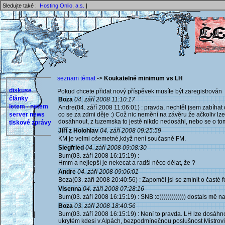
Sledujte také :
Hosting Onlio, a.s.
|
seznam témat
->
Koukatelné minimum vs LH
diskuse
Pokud chcete přidat nový příspěvek musíte být zaregistrován 
články
Boza
04. září 2008 11:10:17
letem - netem
Andre(04. září 2008 11:06:01) : pravda, nechtěl jsem zabíhat do
server news
co se za zdmi děje :) Což nic nemění na závěru že ačkoliv lze
dosáhnout, z tuzemska to jestě nikdo nedosáhl, nebo se o to
tiskové zprávy
Jiří z Holohlav
04. září 2008 09:25:59
KM je velmi ošemetné,když není současně FM.
Siegfried
04. září 2008 09:08:30
Bum(03. září 2008 16:15:19) :
Hmm a nejlepší je nekecat a radši něco dělat, že ?
Andre
04. září 2008 09:06:01
Boza(03. září 2008 20:40:56) : Zapoměl jsi se zmínit o časté fe
Visenna
04. září 2008 07:28:16
Bum(03. září 2008 16:15:19) : SNB :o))))))))))))) dostals mě n
Boza
03. září 2008 18:40:56
Bum(03. září 2008 16:15:19) : Není to pravda. LH lze dosáhn
ukrytém kdesi v Alpách, bezpodmínečnou poslušnost Mistrovi,