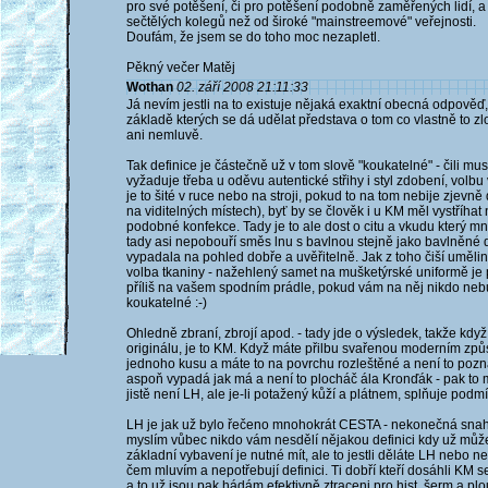
pro své potěšení, či pro potěšení podobně zaměřených lidí, a
sečtělých kolegů než od široké "mainstreemové" veřejnosti.
Doufám, že jsem se do toho moc nezapletl.
Pěkný večer Matěj
Wothan
02. září 2008 21:11:33
Já nevím jestli na to existuje nějaká exaktní obecná odpověď,
základě kterých se dá udělat představa o tom co vlastně to
ani nemluvě.
Tak definice je částečně už v tom slově "koukatelné" - čili mu
vyžaduje třeba u oděvu autentické střihy i styl zdobení, volb
je to šité v ruce nebo na stroji, pokud to na tom nebije zjevně 
na viditelných místech), byť by se člověk i u KM měl vystříh
podobné konfekce. Tady je to ale dost o citu a vkudu který m
tady asi nepobouří směs lnu s bavlnou stejně jako bavlněné dy
vypadala na pohled dobře a uvěřitelně. Jak z toho čiší uměl
volba tkaniny - nažehlený samet na mušketýrské uniformě je p
příliš na vašem spodním prádle, pokud vám na něj nikdo nebud
koukatelné :-)
Ohledně zbraní, zbrojí apod. - tady jde o výsledek, takže když 
originálu, je to KM. Když máte přilbu svařenou moderním způ
jednoho kusu a máte to na povrchu rozleštěné a není to pozna
aspoň vypadá jak má a není to plocháč ála Kronďák - pak to m
jistě není LH, ale je-li potažený kůží a plátnem, splňuje podm
LH je jak už bylo řečeno mnohokrát CESTA - nekonečná snaha
myslím vůbec nikdo vám nesdělí nějakou definici kdy už můžet
základní vybavení je nutné mít, ale to jestli děláte LH nebo ne,
čem mluvím a nepotřebují definici. Ti dobří kteří dosáhli KM s
a to už jsou pak hádám efektivně ztraceni pro hist. šerm a p