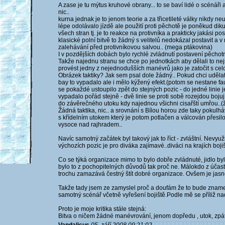
A zase je tu mýtus kruhové obrany... to se baví lidé o scén
nic..
kurna jednak je to jenom teorie a za třicetileté války nikdy 
lépe odolávalo jízdě ale použití proti pěchotě je poněkud dik
všech stran tj. je to reakce na protivníka a prakticky jakási po
klasické polní bitvě to žádný s velitelů nedokázal postavit a 
zalehávání před protivníkovou salvou.. (mega ptákovina)
I v pozdějších dobách bylo rychlé zvládnutí postavení pěchotn
Takže najednu stranu se chce po jednotkách aby dělali to nejs
provést jedny z nejednodušších manévrů jako je zatočit s cel
Obrázek taktiky? Jak sem psal dole žádný.. Pokud chci udělat úto
bay to vypadalo ale i mělo kýžený efekt.(potom se nestane f
se pokaždé ustoupilo zpět do stejných pozic - do jedné linie je
vypadalo pořád stejně - dvě linie se proti sobě rozejdou bojuj
do závěrečného utoku kdy najednou všichni cisařští umřou..(ž
Žádná taktika, nic.. a srovnání s Bílou horou zde taky pokulhá
s křídelním utokem který je potom potlačen a válcován přesil
vysoce nad rajhradem..
Navíc samotný začátek byl takový jak to říct - zvláštní. Nevyu
výchozích pozic je pro diváka zajímavé..diváci na krajích boji
Co se týká organizace mimo to bylo dobře zvládnuté, jidlo by
bylo to z pochopitelných důvodů tak proč ne. Málokdo z účastní
trochu zamazává čestný štít dobré organizace. Ovšem je jasn
Takže tady jsem ze zamyslel proč a doufám že to bude znamen
samotný scénář včetně vyřešení bojiště.Podle mě se příliž n
Proto je moje kritika stále stejná:
Bitva o ničem žádné manévrování, jenom dopředu , utok, zpátky