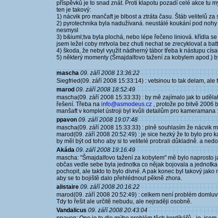
příspěvků je to snad znát. Proti klapotu pozadí celé akce tu 
ten je takový:
1) nácvik pro mančaft je blbost a ztráta času. Štáb velitelů z
2) pyrotechnika byla nadužívaná. neustálé koukání pod nohy 
nesmysl
3) b&iuml;tva byla plochá, nebo lépe řečeno liniová. křídla se
jsem ležel coby mrtvola bez chuti nechat se zrecyklovat a bat
4) škoda, že nebyl využit nádherný tábor třeba k nástupu císař
5) některý momenty (Šmajdalfovo tažení za kobylem apod.) by
mascha
09. září 2008 13:36:22
Siegfried(09. září 2008 15:33:14) : vetsinou to tak delam, ale 
marod
09. září 2008 18:52:49
mascha(09. září 2008 15:33:33) : by mě zajímalo jak to udělat 
řešení. Třeba na
info@asmodeus.cz
, protože po bitvě 2006 b
manšaft v komplet ústroji byl kvůli detailům pro kameramana :
ppavon
09. září 2008 19:07:48
mascha(09. září 2008 15:33:33) : plně souhlasím že nácvik má 
marod(09. září 2008 20:52:49) : je sice hezký že to bylo pro ka
by měl být od toho aby si to velitelé probrali důkladně. a nedo
Akáda
09. září 2008 19:16:49
mascha: "Šmajdalfovo tažení za kobylem" mě bylo naprosto jas
občas vedle sebe byla jednotka co nějak bojovala a jednotka
pochopit, ale takto to bylo divné. A pak konec byl takový jak
aby se to bojiště dalo přehlédnout pěkně zhora.
alistaire
09. září 2008 20:16:22
marod(09. září 2008 20:52:49) : celkem není problém domluvit 
Tdy to řešit ale určitě nebudu, ale nejraději osobně.
Vandalicus
09. září 2008 20:43:04