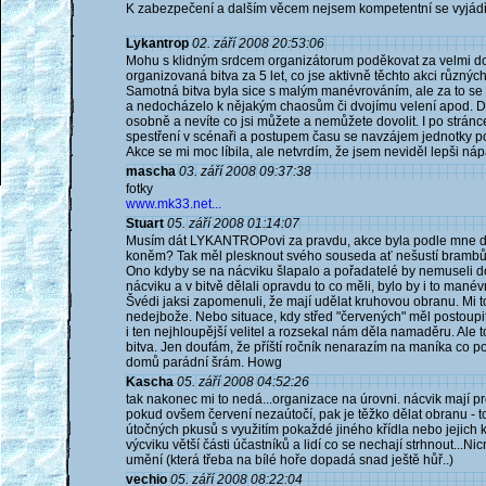
K zabezpečení a dalším věcem nejsem kompetentní se vyjádřit
Lykantrop
02. září 2008 20:53:06
Mohu s klidným srdcem organizátorum poděkovat za velmi dobř
organizovaná bitva za 5 let, co jse aktivně těchto akci různýc
Samotná bitva byla sice s malým manévrováním, ale za to se uk
a nedocházelo k nějakým chaosům či dvojímu velení apod. Dokáž
osobně a nevíte co jsi můžete a nemůžete dovolit. I po stránc
spestření v scénaři a postupem času se navzájem jednotky poz
Akce se mi moc líbila, ale netvrdím, že jsem neviděl lepši nápa
mascha
03. září 2008 09:37:38
fotky
www.mk33.net...
Stuart
05. září 2008 01:14:07
Musím dát LYKANTROPovi za pravdu, akce byla podle mne dob
koněm? Tak měl plesknout svého souseda ať nešustí brambůrkam
Ono kdyby se na nácviku šlapalo a pořadatelé by nemuseli dos
nácviku a v bitvě dělali opravdu to co měli, bylo by i to manév
Švédi jaksi zapomenuli, že mají udělat kruhovou obranu. Mi to
nedejbože. Nebo situace, kdy střed "červených" měl postoupit 
i ten nejhloupější velitel a rozsekal nám děla namaděru. Ale 
bitva. Jen doufám, že příští ročník nenarazím na maníka co p
domů parádní šrám. Howg
Kascha
05. září 2008 04:52:26
tak nakonec mi to nedá...organizace na úrovni. nácvik mají 
pokud ovšem červení nezaútočí, pak je těžko dělat obranu - to 
útočných pkusů s využitím pokaždé jiného křídla nebo jejich
výcviku větší části účastníků a lidí co se nechají strhnout..
umění (která třeba na bílé hoře dopadá snad ještě hůř..)
vechio
05. září 2008 08:22:04