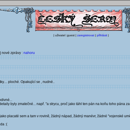
| uživatel :guest |
zaregistrovat
|
přihlásit
|
| nové zprávy :
nahoru
.... ploché. Opakující se , nudné..
odivné...
taily byly zmatečné... např. "a strycu, proč jako táhl ten pán na koňu toho pána z
ili jako placaté sem a tam v rovině, žádný nápad, žádný manévr, žádné "vojenské umě
da :(