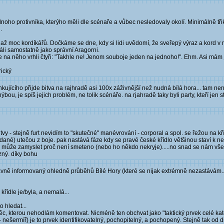
jednoho protivníka, kterýho měli dle scénaře a vůbec nesledovaly okolí. Minimálně třik
.
 až moc kordíkářů. Dočkáme se dne, kdy si lidi uvědomí, že sveřepý výraz a kord v ru
li samostatně jako správní Aragorni.
 na něho vrhli čtyři: "Takhle ne! Jenom souboje jeden na jednoho!". Ehm. Asi mám j
rický
ujícího přijde bitva na rajhradě asi 100x záživnější než nudná bílá hora... tam nen
bou, je spíš jejich problém, ne tolik scénáře. na rjahradě taky byli party, kteří jen s
vy - stejně furt nevidím to "skutečné" manévrování - corporal a spol. se řežou na kř
ídané) utečou z boje. pak nastává fáze kdy se pravé české křídlo většinou staví k 
se může zamyslet proč není smeteno (nebo ho někdo nekryje).....no snad se nám vše
azný. díky bohu
rávně informovaný ohledně průběhů Bílé Hory (které se nijak extrémně nezastávám..
ídle je/byla, a nemalá...
o hledat...
ěc, kterou nehodlám komentovat. Nicméně ten obchvat jako "taktický prvek celé katol
- nešermíř) je to prvek identifikovatelný, pochopitelný, a pochopený. Stejně tak od di