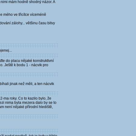
e s nimi mám hodně shodný názor. A
le mého ve třicítce víceméně
ování zálohy... většinu času bitvy
jenej...
oďte do placu nějaké konstruktivní
o. Ještě k bodu 1 - nácvik pro
íhali jinak než měli, a ten nácvik
-ma roky. Co to kazilo bylo, že
ezi nima byla mezera dalo by se to
am není nějaké přírodní hlediště,