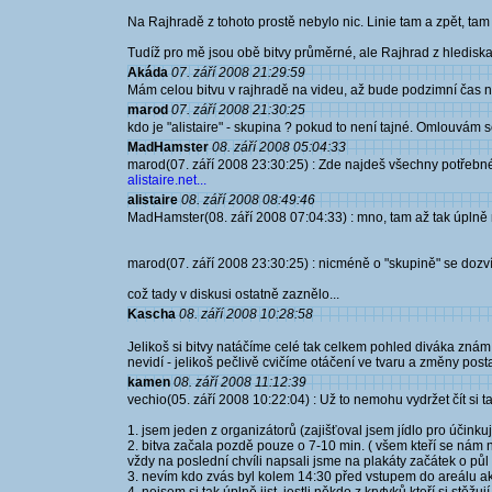
Na Rajhradě z tohoto prostě nebylo nic. Linie tam a zpět, tam 
Tudíž pro mě jsou obě bitvy průměrné, ale Rajhrad z hlediska 
Akáda
07. září 2008 21:29:59
Mám celou bitvu v rajhradě na videu, až bude podzimní čas n
marod
07. září 2008 21:30:25
kdo je "alistaire" - skupina ? pokud to není tajné. Omlouvám s
MadHamster
08. září 2008 05:04:33
marod(07. září 2008 23:30:25) : Zde najdeš všechny potřebn
alistaire.net...
alistaire
08. září 2008 08:49:46
MadHamster(08. září 2008 07:04:33) : mno, tam až tak úplně n
marod(07. září 2008 23:30:25) : nicméně o "skupině" se dozví
což tady v diskusi ostatně zaznělo...
Kascha
08. září 2008 10:28:58
Jelikoš si bitvy natáčíme celé tak celkem pohled diváka znám,
nevidí - jelikoš pečlivě cvičíme otáčení ve tvaru a změny posta
kamen
08. září 2008 11:12:39
vechio(05. září 2008 10:22:04) : Už to nemohu vydržet čít si ta
1. jsem jeden z organizátorů (zajišťoval jsem jídlo pro účinkují
2. bitva začala pozdě pouze o 7-10 min. ( všem kteří se nám n
vždy na poslední chvíli napsali jsme na plakáty začátek o půl 
3. nevím kdo zvás byl kolem 14:30 před vstupem do areálu akce