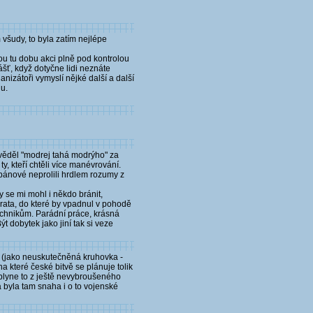
všudy, to byla zatím nejlépe
lou tu dobu akci plně pod kontrolou
ášť, když dotyčne lidi neznáte
nizátoři vymyslí nějké další a další
lu.
věděl "modrej tahá modrýho" za
, kteří chtěli více manévrování.
 pánové neprolili hrdlem rozumy z
y se mi mohl i někdo bránit,
vrata, do které by vpadnul v pohodě
technikům. Parádní práce, krásná
 dobytek jako jiní tak si veze
e (jako neuskutečněná kruhovka -
a které české bitvě se plánuje tolik
 plyne to z ještě nevybroušeného
a byla tam snaha i o to vojenské