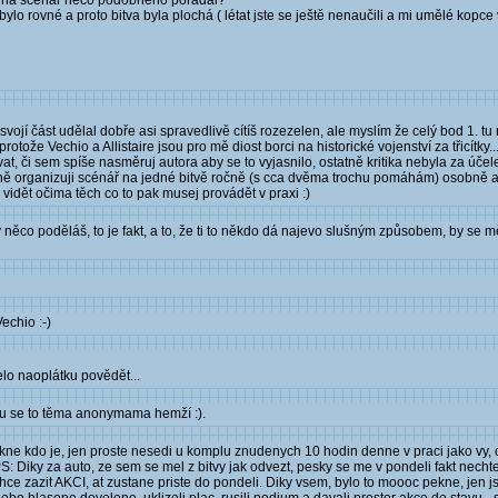
ěžují na scénář něco podobného pořádal?
bylo rovné a proto bitva byla plochá ( létat jste se ještě nenaučili a mi umělé kopce
ojí část udělal dobře asi spravedlivě cítíš rozezelen, ale myslím že celý bod 1. tu 
tože Vechio a Allistaire jsou pro mě diost borci na historické vojenství za třicítky..
 či sem spíše nasměruj autora aby se to vyjasnilo, ostatně kritika nebyla za účel
ně organizuji scénář na jedné bitvě ročně (s cca dvěma trochu pomáhám) osobně a ku
 vidět očima těch co to pak musej provádět v praxi :)
 něco poděláš, to je fakt, a to, že ti to někdo dá najevo slušným způsobem, by se m
echio :-)
elo naoplátku povědět...
bou se to těma anonymama hemží :).
 rekne kdo je, jen proste nesedi u komplu znudenych 10 hodin denne v praci jako vy, d
S: Diky za auto, ze sem se mel z bitvy jak odvezt, pesky se me v pondeli fakt necht
ce zazit AKCI, at zustane priste do pondeli. Diky vsem, bylo to moooc pekne, jen 