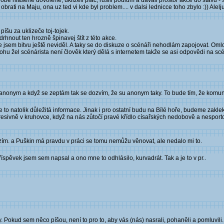
 dobe hlasene dovolene, uklizeli plac, rusili podium a davali prostor akce do stavu -
brati na Maju, ona uz ted vi kde byl problem.... v dalsi lednicce toho zbylo :)) Alelj
píšu za uklizeče toj-tojek.
hnout ten hrozně špinavej štít z této akce.
 že jsem bitvu ještě neviděl. A taky se do diskuze o scénáři nehodlám zapojovat.
ohu žel scénárista není člověk který dělá s internetem takže se asi odpovědi na sc
mej anonym a když se zeptám tak se dozvím, že su anonym taky. To bude tím, že kom
je to natolik důležitá informace. Jinak i pro ostatní budu na Bílé hoře, budeme zak
resivně v kruhovce, když na nás zůtočí pravé křídlo císařských nedobově a nespor
azím. a Puškin má pravdu v práci se tomu nemůžu věnovat, ale nedalo mi to.
íspěvek jsem sem napsal a ono mne to odhlásilo, kurvadrát. Tak a je to v pr..
 Pokud sem něco píšou, není to pro to, aby vás (nás) nasrali, pohaněli a pomluvili. V