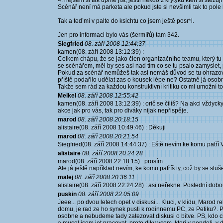
4. nejsem si tak úplně jist, jestli někdo z krytyků kteří si st
Scénář není má parketa ale pokud jste si nevšimli tak to pole 
Tak a teď mi v palte do ksichtu co jsem ještě posr*l.
Jen pro informaci bylo vás (šermířů) tam 342.
Siegfried
08. září 2008 12:44:37
kamen(08. září 2008 13:12:39) :
Celkem chápu, že se jako člen organizačního teamu, který tu sv
se scénářem, měl by ses asi nad tím co se tu psalo zamyslet, pro
Pokud za scénář nemůžeš tak asi nemáš důvod se tu ohrazovat,
příště podařilo udělat zas o kousek lépe ne? Ostatně já osob
Takže sem rád za každou konstruktivní kritiku co mi umožní to
Melkel
08. září 2008 12:55:42
kamen(08. září 2008 13:12:39) : orič se čílíš? Na akci vždycky
akce jak pro vás, tak pro diváky nijak nepřispěje.
marod
08. září 2008 20:18:15
alistaire(08. září 2008 10:49:46) : Děkuji
marod
08. září 2008 20:21:54
Siegfried(08. září 2008 14:44:37) : Eště nevím ke komu patří V
alistaire
08. září 2008 20:24:28
marod(08. září 2008 22:18:15) : prosím...
Ale já ještě například nevím, ke komu patříš ty, což by se sluš
malej
08. září 2008 20:36:11
alistaire(08. září 2008 22:24:28) : asi neřekne. Poslední do
puskin
08. září 2008 22:05:09
Jeee... po dvou letech opet v diskusi... Kluci, v klidu, Marod
domu, je rad ze ho synek pusti k rodinnemu PC, ze Petiku?. P
osobne a nebudeme tady zatezovat diskusi o bitve. PS, kdo ch