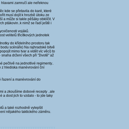
ou hlavami zamručí ale neřeknou
ěc kde se přetavila do karé, které
řit musí dojít k hrozbě útoku ze
ší a může si takle pěšáky obklíčit. V
h ptákovin..k nimž se řadí ještě i
ycvičenosti vojáků.
t velitelů třicítkových jednotek
ednotky do křídelního prostoru tak
í bodu scénáře) Na rajhradské bitvě
opojít mimo tvar a vidět víc věcí) to
- snaha držení všech při "životě" až
é pečlivě na jednotlivé regimenty..
le z hlediska manévrování ční
tné řazení a manévrování do
ami a zkoušíme dobové recepty ..ale
a dost jich to vzdalo - to jde taky
tů a také rozhodně vylepšit
dení nějakého taktického záměru.