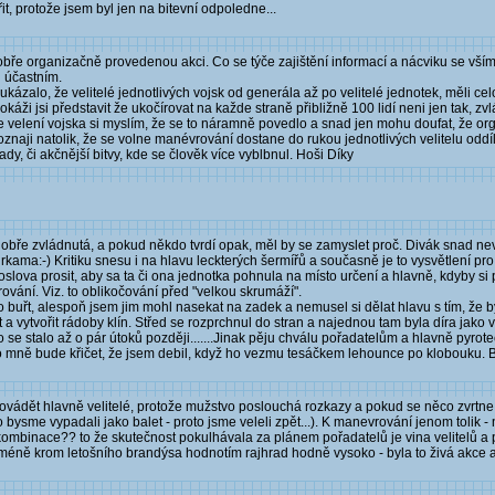
, protože jsem byl jen na bitevní odpoledne...
e organizačně provedenou akci. Co se týče zajištění informací a nácviku se vším 
h účastním.
ázalo, že velitelé jednotlivých vojsk od generála až po velitelé jednotek, měli ce
i jsi představit že ukočírovat na každe straně přibližně 100 lidí neni jen tak, zvl
e velení vojska si myslím, že se to náramně povedlo a snad jen mohu doufat, že orga
naji natolik, že se volne manévrování dostane do rukou jednotlivých velitelu oddí
dy, či akčnější bitvy, kde se člověk více vyblbnul. Hoši Díky
ře zvládnutá, a pokud někdo tvrdí opak, měl by se zamyslet proč. Divák snad ne
a:-) Kritiku snesu i na hlavu leckterých šermířů a současně je to vysvětlení pro ty
lova prosit, aby sa ta či ona jednotka pohnula na místo určení a hlavně, kdyby si
rování. Viz. to oblikočování před "velkou skrumáží".
 buřt, alespoň jsem jim mohl nasekat na zadek a nemusel si dělat hlavu s tím, že b
a vytvořit rádoby klín. Střed se rozprchnul do stran a najednou tam byla díra jako 
to se stalo až o pár útoků později.......Jinak pěju chválu pořadatelům a hlavně pyro
o mně bude křičet, že jsem debil, když ho vezmu tesáčkem lehounce po klobouku. Být
provádět hlavně velitelé, protože mužstvo poslouchá rozkazy a pokud se něco zvrtn
bysme vypadali jako balet - proto jsme veleli zpět...). K manevrování jenom tolik - n
 kombinace?? to že skutečnost pokulhávala za plánem pořadatelů je vina velitelů a
.Nicméně krom letošního brandýsa hodnotím rajhrad hodně vysoko - byla to živá akce 