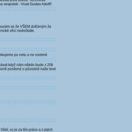
 streda pred bitvou. Technicke
ua vespolek - Vivat Gustav Adolf!!
 Omlouvám se že VŠEM dotčeným že
énické věci nedočkáte.
unikujeme po netu a ne osobně.
lekávat když nám někdo bude z 20ti
tovně posílené o původně naše levé
ědí, co je za tím práce a z jejich