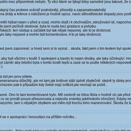
myslím moc připomínek nebylo. Ty věci které se týkají bitvy samotné jsou takové, ž
a stejný čas probere scénář podrobněji, přesněji a zapamatovatelněji
na dráty a krtince s náložemi je hodně opruz. navíc dělostřelecké dopady jsou pod
 měli hýbat nejen v před a vzad, mohlo dojít i k obchvatům, sdružování sil, napochod
tle jsem pečlivě sledoval. byla to nuda bez gradace a pohybu.
skejch. ten nástup a začátek byl tak nějak nejasnej. ale to je drobnost.
lo taky nejasné a mohlo být komentováno. A to je taky drobnost.
ted jsem zapomnel. a hned sem si to vyzral... skoda, fakt jsem s tim textem byl spoko
aby byli všichni v bodě 3 spokojeni a bavilo to nejen diváky, ale taky účinkující. H
yl záměr aby letošní byla v tomto bodě lepší a zase se to podle některých nepovedl
-)
být jen prov elitele.
meramana důležitý, ale mi tam jak trotlové stáli úplně zbytečně. stejně ty útoky prob
cházelo pak k případům kdy švédi mají zvítězit,ale nechají se pobít...
né. Ono to tam komentované bylo. Mě osobně se bitva líbila o hodně víc jak před 2
 co se prostě pouze přesunovala a nejevila známky jakéhokoliv ohrožení. Kdyby m
o narychlo, tam s nějakým zbytkem asi mělo být trochu toho manevrování. Škoda že t
se o spolupráci / konzultaci na příštím ročníku...