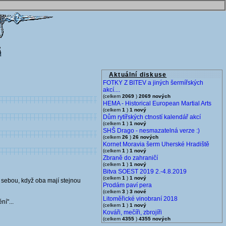
Aktuální diskuse
FOTKY Z BITEV a jiných šermířských
akcí....
(celkem
2069
)
2069 nových
HEMA - Historical European Martial Arts
(celkem
1
)
1 nový
Dům rytířských ctností kalendář akcí
(celkem
1
)
1 nový
SHŠ Drago - nesmazatelná verze :)
(celkem
26
)
26 nových
Kornet Moravia šerm Uherské Hradiště
(celkem
1
)
1 nový
Zbraně do zahraničí
(celkem
1
)
1 nový
Bitva SOEST 2019 2.-4.8.2019
(celkem
1
)
1 nový
a sebou, když oba mají stejnou
Prodám paví pera
(celkem
3
)
3 nové
Litoměřické vinobraní 2018
ní"...
(celkem
1
)
1 nový
Kováři, mečíři, zbrojíři
(celkem
4355
)
4355 nových