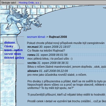
Sledujte také :
Hosting Onlio, a.s.
|
seznam témat
->
Rajhrad 2008
diskuse
Pokud chcete přidat nový příspěvek musíte být zaregistrován 
články
mr.masl
30. srpen 2008 21:18:07
letem - netem
Co řikate na letošní Rajhrad?
server news
roneu
31. srpen 2008 06:01:56
tiskové zprávy
moc pěkná bitva, i to počasí ušlo :-)
vechio
31. srpen 2008 08:38:31
Bitva o ničem žádné manévrování, jenom dopředu , utok, zpátky
alistaire
01. září 2008 09:22:09
pro mne jako účastníka rovněž slabé, o ničem.
Pro diváky z příbuzenstva a přátel, kteří se mi svěřili to bylo p
Nepochopili skoro vůbec co a proč se hraje obecně, některé de
uniformu? To by měli být spolu, ne?"
Ti poučenější příbuzní, kteří už nějaké bitvy viděli to hodnot
Prostě celek i detail ve vyznění tak trochu zvláštní... což je ško