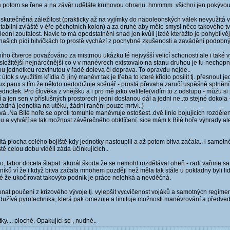
áři a potom se řene a na závěr uděláte kruhovou obranu..hmmmm..všichni jen pokýv
neuskutečněná záležitost (prakticky až na vyjímky do napoleonských válek nevyužitá v
utabilní zvláště v éře pěchotních kolon) a za druhé aby mělo smysl něco takového tvo
slední zoufalost. Navíc to má opodstatnění snad jen kvůli jízdě kterážto je pohyblivěj
v našich pidi bitvičkách to prostě vychází z pochybné zkušenosti a zavádění podobnýc
ího čtverce považováno za mistrnou ukázku té nejvyšší velící schonosti ale i také v
ložitější nejnáročnější co v v manévrech existovalo na stanu druhou je tu nechopnos
ou jednotkou rozvinutou v řadě doleva či doprava. To opravdu nejde..
k s využítím křídla či jiný manévr tak je třeba to které křídlo posílit tj. přesnout j
aux paux s tím že někdo nedodržuje scénář - prostá převaha zaručí uspěšné splněn
dnotek. Pro člověka z vnějšku a i pro mě jako velitele(vidím to z odstupu - můžu si p
í a jen sen v příslušných prostorech jedni dostanou dál a jedni ne..to stejné dokola 
ádná jednotka na utěku, žádní ranění pouze mrtví..)
vá..Na Bílé hoře se oproti tomuhle manévruje ostošest..dvě linie bojujících rozdělen
ou a vytváří se tak možnost závěrečného obklíčení..sice mám k Bílé hoře výhrady a
žitá plocha celého bojiště kdy jednotky nastoupili a až potom bitva začala.. i samo
ště celou dobu viděli záda účinkujících..
lo, tabor docela šlapal..akorát škoda že se nemohl rozdělávat oheň - radi vařime s
ků ví že i když bitva začala mnohem později než měla tak stále u pokladny byli lidé 
é že ukočírovat takovýto podnik je práce nelehká a nevděčná.
at poučení z krizového vývoje tj. vylepšit vycvičenost vojáků a samotných regimen
adužívá pyrotechnika, která pak omezuje a limituje možnosti manévrování a předve
.... ploché. Opakující se , nudné..