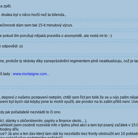
a zpět.
diváka byl o něco horší než ta bílenda...
ečinnosti dám sem tak 15-ti minutový výcus.
e pokud tím porušuji nějaká pravidla o anonymitě, ale nedá mi to :-)
é odpovědi :o)
e, protože ty stránky díky zaneprázdnění regimentem plně neaktualizuju, což je ta
š tady :
www.mortaigne.com...
 depresí z našeho postavení netrpím, chtěl sem říct jen tolik že se u nás zatím ně
vení byl bych rád kdyby jsme to mohli využít, ale prostor na to zatím příliš není. Uv
dy jak pořadatelé nezvládli to či ono.
cí, stánky s občerstvením, papíry a finance okolo,...).
ahlásili jsem osobně rozesílál info v týdnu před akcí a tam byl psaný začátek v 15:0
hodiny dřív.
? Já ano a ten dav který tam stál by nezvládlo bez fronty obsloužit ani 10 pokladen