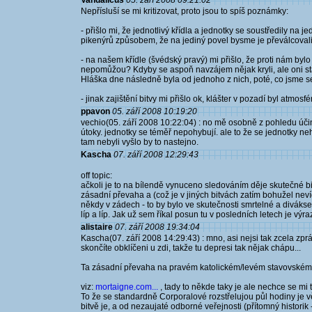
Vandalicus
05. září 2008 09:21:02
Nepřísluší se mi kritizovat, proto jsou to spíš poznámky:
- přišlo mi, že jednotlivý křídla a jednotky se soustředily na 
pikenýrů způsobem, že na jediný povel bysme je převálcovali
- na našem křídle (švédský pravý) mi přišlo, že proti nám bylo
nepomůžou? Kdyby se aspoň navzájem nějak kryli, ale oni stá
Hláška dne následně byla od jednoho z nich, poté, co jsme se
- jinak zajištění bitvy mi přišlo ok, klášter v pozadí byl atmosfé
ppavon
05. září 2008 10:19:20
vechio(05. září 2008 10:22:04) : no mě osobně z pohledu účink
útoky. jednotky se téměř nepohybují. ale to že se jednotky nehý
tam nebyli vyšlo by to nastejno.
Kascha
07. září 2008 12:29:43
off topic:
ačkoli je to na bílendě vynuceno sledováním děje skutečné bit
zásadní převaha a (což je v jiných bitvách zatím bohužel nev
někdy v zádech - to by bylo ve skutečnosti smrtelné a divák
líp a líp. Jak už sem říkal posun tu v posledních letech je výr
alistaire
07. září 2008 19:34:04
Kascha(07. září 2008 14:29:43) : mno, asi nejsi tak zcela zp
skončíte obklíčeni u zdi, takže tu depresi tak nějak chápu...
Ta zásadní převaha na pravém katolickém/levém stavovském kř
viz:
mortaigne.com...
, tady to někde taky je ale nechce se mi t
To že se standardně Corporalové rozstřelujou půl hodiny je v
bitvě je, a od nezaujaté odborné veřejnosti (přítomný historik 