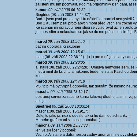
a musel jsem jet pracovat, proto diky vsem, kteri v pondeli, v
zajisteni musim pochvalit. Kdo ma pripominky k snidani, at se o
kamen
09. září 2008 06:10:52
Siegfried(08. září 2008 14:44:37) :
Bod 1 jsem psal proto aby si tu někteří odborníci nemysleli že 
Bod 2 a3 jsem psal proto abych mohl před Vechiem trochu vydr
Ke scénáři mi opravdu nepřísluší se vyjadřovat už jen proto
jen nesedím a nekoukám se jak se do mé práce lidi strefují. B
marod
09. září 2008 11:56:50
patřím k pořádající skupině
marod
09. září 2008 12:15:41
malej(08. září 2008 22:36:11) : jo jo pro mně je to tady sa
marod
09. září 2008 12:28:05
alistaire(08. září 2008 22:24:28) : Omluva nemyslel jsem, že 
metrů mířit do ksichtu a nakonec budeme stát s Kaschou dep
křídlo.
marod
09. září 2008 12:47:10
P.S. toto má být vtipná odpověď, tak doufám, že nikoho neur
mascha
09. září 2008 13:19:17
posranej server zatraceně kurňa takovej dlouhej a smířlivej př
ach jo.
Siegfried
09. září 2008 13:33:14
mascha(09. září 2008 15:19:17) :
Dělej to jako já, než o odešlu tak si ho dám do schránky :)
Muhehe grafomani si musej pomáhat :)
mascha
09. září 2008 13:33:33
jen ve zkrácený podobě:
Vechio, Alistaire a další nejsou žádný anonymní netový štěkny.