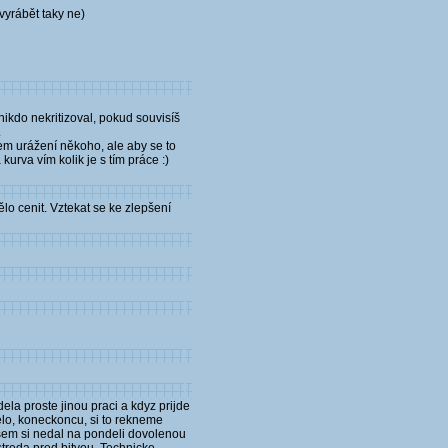
 vyrábět taky ne)
nikdo nekritizoval, pokud souvisíš
.
em urážení někoho, ale aby se to
rva vím kolik je s tím práce :)
ělo cenit. Vztekat se ke zlepšení
ela proste jinou praci a kdyz prijde
elo, koneckoncu, si to rekneme
jsem si nedal na pondeli dovolenou