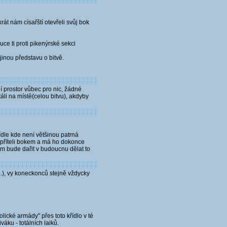
rát nám císařští otevřeli svůj bok
ce ti proti pikenýrské sekci
inou představu o bitvě.
í prostor vůbec pro nic, žádné
táli na místě(celou bitvu), akdyby
ídle kde není většinou patrná
nepříteli bokem a má ho dokonce
m bude dařit v budoucnu dělat to
.), vy koneckonců stejně vždycky
ické armády" přes toto křídlo v té
váku - totálních laiků.