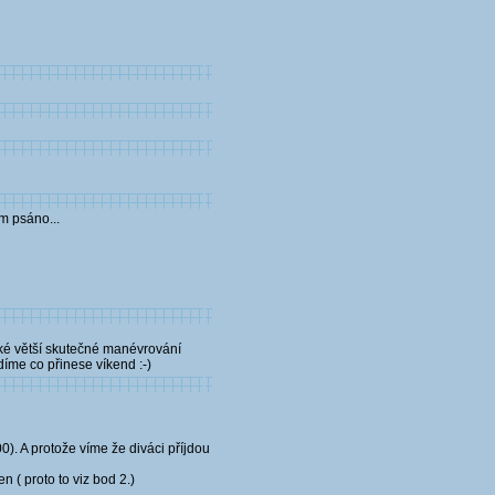
m psáno...
jaké větší skutečné manévrování
idíme co přinese víkend :-)
0). A protože víme že diváci příjdou
 ( proto to viz bod 2.)