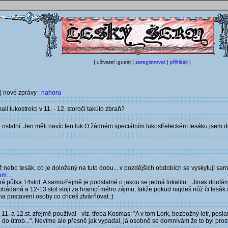
| uživatel :guest |
zaregistrovat
|
přihlásit
|
| nové zprávy :
nahoru
i lukostrelci v 11. - 12. storočí takúto zbraň?
ko ostatní. Jen měli navíc ten luk.O žádném speciálním lukostřeleckém tesáku jsem 
ž nebo tesák, co je doložený na tuto dobu... v pozdějších obdobích se vyskytují s
m...
druhá půlka 14stol. A samozřejmě je podstatné o jakou se jedná lokalitu... Jinak dou
eprobádaná a 12-13.stol stojí za hranicí mého zájmu, takže pokud najdeš nůž či tesá
na postavení osoby co chceš ztvárňovat :)
. a 12.st. zřejmě používal - viz. třeba Kosmas: "A v tom Lork, bezbožný lotr, posla
do útrob...". Nevíme ale přesně jak vypadal, já osobně se domnívám že to byl prost