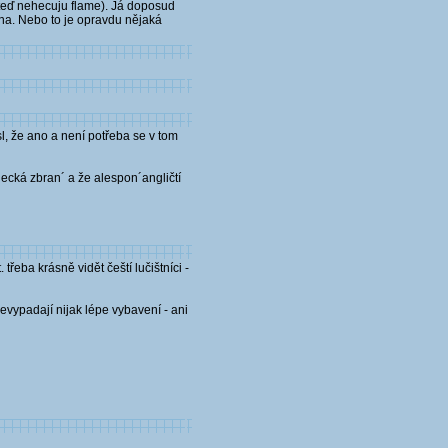
t(teď nehecuju flame). Já doposud
ina. Nebo to je opravdu nějaká
l, že ano a není potřeba se v tom
lecká zbran´ a že alespon´angličtí
třeba krásně vidět čeští lučištníci -
nevypadají nijak lépe vybavení - ani