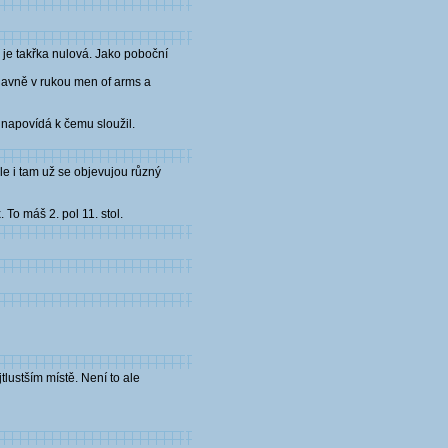
ů je takřka nulová. Jako poboční
 hlavně v rukou men of arms a
 napovídá k čemu sloužil.
le i tam už se objevujou různý
 To máš 2. pol 11. stol.
tlustším místě. Není to ale