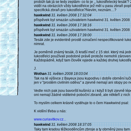
probůh tak já se tedy zeptám- co to je ,, lukostřelecký tesák
viděl na obrázcích vždy lukostřelce jež měl u pasu zbraň popl
specifická zbraň pro lukostřelce?Nevím, neznám....?
hawkwind
31. květen 2008 17:32:04
příspěvek byl smazán użivatelem hawkwind 31. květen 2008
hawkwind
31. květen 2008 17:38:16
příspěvek byl smazán użivatelem hawkwind 31. květen 2008
hawkwind
31. květen 2008 17:39:00
Tesák zde je evidentně prostě označení nespecifikované luko
nimrat.
Je poměrně známý tesák, či kratší meč z 15 stol. který má je
lukostřelci používali podobné právě protože nemohli zároven´
Každopádně, když tam člověk vyjede a každej druhej lukostře
J.
Wothan
31. květen 2008 18:03:04
Tak na té výšivce z Bayeux jsou kupodivu i dobře obrnění lučišt
jen v "prostém civilním oděvu" a zjevně nemají ani stopy po ně
Vedle nich pak jsou bavorští kušiníci a i když ti byli zjevně l
oni nemají žádné viditelné poboční zbraně, ale někteří z ni
To myslím celkem krásně vystihuje to o čem Hawkwind psal:
K vidění třeba u nás:
www.curiavitkov.cz...
hawkwind
31. květen 2008 18:37:05
Taky tam kradou těžkooděncům zbroje a ty obrněný jsou tam as