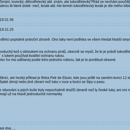
'? Ženijní, lovecký, dělostřelecký atd. znám, ale lukostřelecký?Rád se nechám pouči
atnou té které době- meč, tesák atd. Ale termín lukostřelecký tesák je dle mého blb
 19:31:36
 19:31:25
střelci poplatné poboční zbraně. Ono taky není potřeba ve všem hledat hlubší smys
dnoduchý koš s obloukem na ochranu prstů, obecně se myslí, že to je právě lukostře
 s lukem používat kvalitní ochranu rukou.
lec ho má udělanej podle toho jednoho nálezu, tak je to poněkud otravné.
níci, ale hezký příklad je třeba Petr de Ebulo, kde jsou ještě na samém konci 12.st. 
jaké zbroji nebo jiné zbrani než luku v ruce a toulci se šípy u pasu.
épe situováni a jejich kuše byly nepochybně dražší zbraně než ty české luky, ani oni 
ch mají už na hlavě jednoduché normanky.
i dva......