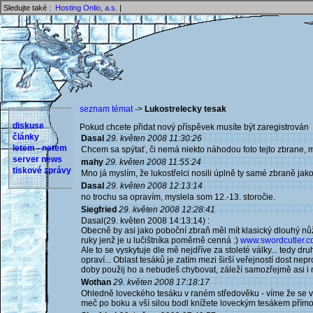
Sledujte také :
Hosting Onlio, a.s.
|
seznam témat
->
Lukostrelecky tesak
diskuse
Pokud chcete přidat nový příspěvek musíte být zaregistrován 
články
Dasal
29. květen 2008 11:30:26
letem - netem
Chcem sa spýtať, či nemá niekto náhodou foto tejto zbrane, mal
server news
mahy
29. květen 2008 11:55:24
tiskové zprávy
Mno já myslím, že lukostřelci nosili úplně ty samé zbraně ja
Dasal
29. květen 2008 12:13:14
no trochu sa opravím, myslela som 12.-13. storočie.
Siegfried
29. květen 2008 12:28:41
Dasal(29. květen 2008 14:13:14) :
Obecně by asi jako poboční zbraň měl mít klasický dlouhý nů
ruky jenž je u lučištníka poměrně cenná :)
www.swordcutler.co
Ale to se vyskytuje dle mě nejdříve za stoleté války... tedy 
opraví... Oblast tesáků je zatím mezi širší veřejností dost n
doby použij ho a nebudeš chybovat, záleží samozřejmě asi i 
Wothan
29. květen 2008 17:18:17
Ohledně loveckého tesáku v raném středověku - víme že se v 11
meč po boku a vší silou bodl knížete loveckým tesákem přímo 