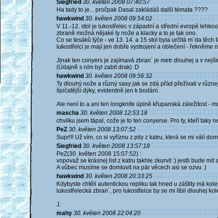
Siegfried
30. květen 2008 07:40:57
Ha tady to je... pročpak Dasal zakládáš další témata ????
hawkwind
30. květen 2008 09:54:02
V 11.-12. stol je lukostřelec v západní a střední evropě lehk
zbraně možná nějaké ty nože a klacky a to je tak ono.
Co se tesáků týče - ve 13. 14. a 15 stol byla určitá m´da těch
lukostřelci je mají jen dobře vystrojení a oblečení - řekněme ně
Jinak ten conyers je zajímavá zbran´ je metr dlouhej a v nej
(Údajně s ním byl zabit drak) :D
hawkwind
30. květen 2008 09:56:32
Ty dlouhý nože a různý saxy jak se zdá přád přežívali v různ
špičatější dýky, evidentně jen k bodání.
Ale není to a ani ten longknife úplně křupanská záležitost - mu
mascha
30. květen 2008 12:53:18
chvilku jsem tápal, cože je to ten conyerse. Pro ty, kteří taky ne
PeZ
30. květen 2008 13:07:52
Supr!!! Už vím, co si vyříznu z pily z katru, která se mi válí doma
Siegfried
30. květen 2008 13:57:18
PeZ(30. květen 2008 15:07:52) :
vopovaž se krásnej list z katru takhle zkurvit :) jestli bude mí
A vůbec musíme se domluvit na pár věcech asi se ozvu .)
hawkwind
30. květen 2008 20:33:25
Kdybyste chtěli autentickou repliku tak hned u záštity má kole
lukostřelecká zbran´, pro lukostřelce by se mi líbil dlouhej k
J.
mahy
30. květen 2008 22:04:20