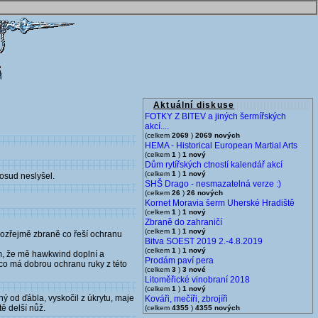
Aktuální diskuse
FOTKY Z BITEV a jiných šermířských
akcí....
(celkem
2069
)
2069 nových
HEMA - Historical European Martial Arts
(celkem
1
)
1 nový
Dům rytířských ctností kalendář akcí
(celkem
1
)
1 nový
dosud neslyšel.
SHŠ Drago - nesmazatelná verze :)
(celkem
26
)
26 nových
Kornet Moravia šerm Uherské Hradiště
(celkem
1
)
1 nový
Zbraně do zahraničí
(celkem
1
)
1 nový
amozřejmě zbraně co řeší ochranu
Bitva SOEST 2019 2.-4.8.2019
(celkem
1
)
1 nový
fám, že mě hawkwind doplní a
Prodám paví pera
k co má dobrou ochranu ruky z této
(celkem
3
)
3 nové
Litoměřické vinobraní 2018
(celkem
1
)
1 nový
ný od ďábla, vyskočil z úkrytu, maje
Kováři, mečíři, zbrojíři
ě delší nůž.
(celkem
4355
)
4355 nových