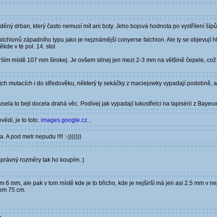
ooděný drban, který často nemusí mít ani boty. Jeho bojová hodnota po vystřílení šíp
 falchionů západního typu jako je nejznámější conyerse falchion. Ale ty se objevují
kde v té pol. 14. stol.
širším místě 107 mm širokej. Je ovšem silnej jen mezi 2-3 mm na většině čepele, což
ejch mutacích i do středověku, některý ty sekáčky z maciejowky vypadají podobně, a
sela to bejt docela drahá věc. Podívej jak vypadají lukostřelci na tapisérii z Bayeux.
vědí, je to toto:
images.google.cz...
. A pod metr nepudu !!!! :-)))))))
t správný rozměry tak ho koupím :)
m 6 mm, ale pak v tom místě kde je to břicho, kde je nejširší má jen asi 2.5 mm v nej
olem 75 cm.