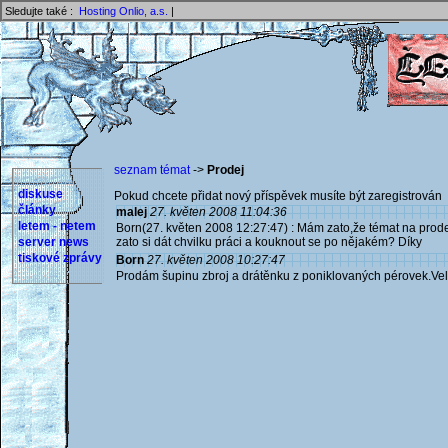
Sledujte také :
Hosting Onlio, a.s.
|
seznam témat
->
Prodej
diskuse
Pokud chcete přidat nový příspěvek musíte být zaregistrován 
články
malej
27. květen 2008 11:04:36
letem - netem
Born(27. květen 2008 12:27:47) : Mám zato,že témat na prodej
server news
zato si dát chvilku práci a kouknout se po nějakém? Díky
tiskové zprávy
Born
27. květen 2008 10:27:47
Prodám šupinu zbroj a drátěnku z poniklovaných pérovek.Vel