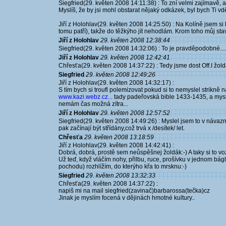
Siegfried(29. květen 2008 14:11:38) : To zní velmi zajímavě, 
Myslíš, že by jsi mohl obstarat nějaký odkázek, byl bych Ti vd
Jiří z Holohlav(29. květen 2008 14:25:50) : Na Kolíně jsem si leh
tomu patří), takže do těžkýho jít nehodlám. Krom toho můj stav
Jiří z Holohlav
29. květen 2008 12:38:44
Siegfried(29. květen 2008 14:32:06) : To je pravděpodobné....
Jiří z Holohlav
29. květen 2008 12:42:41
Chřesťa(29. květen 2008 14:37:22) : Tedy jsme dost Off.I žol
Siegfried
29. květen 2008 12:49:26
Jiří z Holohlav(29. květen 2008 14:32:17) :
S tím bych si troufl polemizovat pokud si to nemyslel strikně na
www.kazi.webz.cz...
tady padeřovská bible 1433-1435, a myslí
nemám čas možná zítra...
Jiří z Holohlav
29. květen 2008 12:57:52
Siegfried(29. květen 2008 14:49:26) : Myslel jsem to v návaznos
pak začínají být střídány,což trvá x /desítek/ let.
Chřesťa
29. květen 2008 13:18:59
Jiří z Holohlav(29. květen 2008 14:42:41) :
Dobrá, dobrá, prostě sem neůspěšnej žoldák:-) A taky si to vo
Už teď, když vláčím nohy, přilbu, ruce, prošívku v jednom bá
pochodu) rozhlížím, do kterýho křa to mrsknu:-)
Siegfried
29. květen 2008 13:32:33
Chřesťa(29. květen 2008 14:37:22) :
napiš mi na mail siegfried(zavinač)barbarossa(tečka)cz
Jinak je myslím focená v dějinách hmotné kultury..