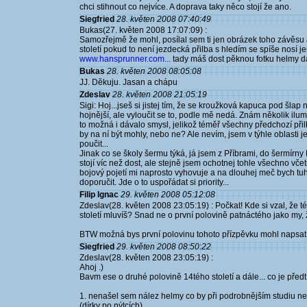
chci stihnout co nejvíce. A doprava taky něco stojí že ano.
Siegfried
28. květen 2008 07:40:49
Bukas(27. květen 2008 17:07:09) :
Samozřejmě že mohl, posílal sem ti jen obrázek toho závěsu 
století pokud to není jezdecká přilba s hledím se spíše nosí 
www.hansprunner.com...
tady máš dost pěknou fotku helmy dat
Bukas
28. květen 2008 08:05:08
JJ. Děkuju. Jasan a chápu
Zdeslav
28. květen 2008 21:05:19
Sigi: Hoj...jseš si jistej tím, že se kroužková kapuca pod šlap
hojnější, ale vyloučit se to, podle mě nedá. Znám několik ilu
to možná i dávalo smysl, jelikož téměř všechny předchozí přil
by na ní být mohly, nebo ne? Ale nevím, jsem v týhle oblasti
poučit...
Jinak co se školy šermu týká, já jsem z Příbrami, do šermírn
stojí víc než dost, ale stejně jsem ochotnej tohle všechno v
bojový pojetí mi naprosto vyhovuje a na dlouhej meč bych tuh
doporučit. Jde o to uspořádat si priority...
Filip Ignac
29. květen 2008 05:12:08
Zdeslav(28. květen 2008 23:05:19) : Počkat! Kde si vzal, že 
století mluvíš? Snad ne o první polovině patnáctého jako my, ž
BTW možná bys první polovinu tohoto přízpěvku mohl napsat 
Siegfried
29. květen 2008 08:50:22
Zdeslav(28. květen 2008 23:05:19) :
Ahoj .)
Bavm ese o druhé polovině 14tého století a dále... co je předt
1. nenašel sem nález helmy co by při podrobnějším studiu ne
(dírky po nýtcích)