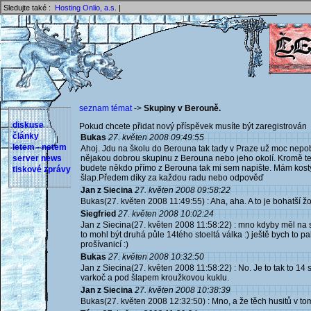
Sledujte také :
Hosting Onlio, a.s.
|
seznam témat
->
Skupiny v Berouně.
diskuse
Pokud chcete přidat nový příspěvek musíte být zaregistrován 
články
Bukas
27. květen 2008 09:49:55
letem - netem
Ahoj. Jdu na školu do Berouna tak tady v Praze už moc nepob
server news
nějakou dobrou skupinu z Berouna nebo jeho okolí. Kromě 
budete někdo přímo z Berouna tak mi sem napište. Mám kost
tiskové zprávy
šlap.Předem díky za každou radu nebo odpověď
Jan z Siecina
27. květen 2008 09:58:22
Bukas(27. květen 2008 11:49:55) : Aha, aha. A to je bohatší žo
Siegfried
27. květen 2008 10:02:24
Jan z Siecina(27. květen 2008 11:58:22) : mno kdyby měl na s
to mohl být druhá půle 14tého stoeltá válka :) ještě bych to
prošívanicí :)
Bukas
27. květen 2008 10:32:50
Jan z Siecina(27. květen 2008 11:58:22) : No. Je to tak to 14 s
varkoč a pod šlapem kroužkovou kuklu.
Jan z Siecina
27. květen 2008 10:38:39
Bukas(27. květen 2008 12:32:50) : Mno, a že těch husitů v to