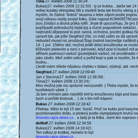
Tóna
27. květen 2008 11:30:24
Bukas(27. květen 2008 12:32:50) : ty jsi trubka....takže tak 14 
velkej kulatej vikingskej štít a vlastně teda tak trochu viking a 
myslim, že žádná "dobrá" skupina o tebe zájem podle popisu m
svojí výbavu-nejlíp poslat fotku. Dále napsat KONKRÉTNÍ post
jsou žoldáci a druhá půlka rytíři. Jinak tě upozorňuju, že pro 
popřípadě jednoduchý biják,kyj a různé prapodivné sekáče)
nejhrubší dějepisné to jest: ranná, vrcholná, pozdní gotika) N
upravit tak, jak píše Siegfried.Vše, co máš zatím se dá upra
nebudeš muset nic prodávat:Šlap (neboli bacinet)je naštěstí 
14- 1 pol. 15tého stol, možná ještě déle) kroužkovka se nosil
křížovým pletením a není z pérovek), když pod ní budeš mít a
střihem padnoucí varkoč (podotýkám varkoč, né prostěradlo ne
jako závěs. Meč zatím odlož a pořiď kopí a pak si myslím, že
budou...
(Jestli mám někde nějakou chybku v dataci, výstroji, atd. nechť
Siegfried
27. květen 2008 12:09:40
Jan z Siecina(27. květen 2008 12:38:39) :
Tóna(27. květen 2008 13:30:24) :
Mno možná jste mu správně nerozuměli :) Třeba myslel, že to 
husitskejch válek :)
Já tam vnímám jako největší shit tu kroužkovou kápi pod bascine
bych si pořídli klobouk... :) Je s tím míň trápení.
Bukas
27. květen 2008 12:18:42
Překlep. Mělo to být 15 stol. Soráč. Proč ne kuklu pod bascin
pozinkovanýho drátu. a pletený podle olympijskejch kruhů ne
ilmondo.rajce.idnes.cz...
a tady je ta fotka. Jsem ten napravo
deWolf
27. květen 2008 12:34:59
Bukas(27. květen 2008 14:18:42) :
Ten odkaz je kratkej, nemelo to byt
ilmondo.rajce.idnes.cz...