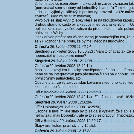
2. Iluminace co jsem objevil na kterých je závěs vyznačen t
(porovnával sem soubory od jednotlivých autorů) Tam kde j
leda jsou vyjimky u klíčových postav vyobrazení... takže mů
stylizací... (kdo by se s tím maloval)
Vývojově se šlap vyvijí z lebky která se na kroužkovou kapuc
druhou stranu to často byla kapuce integrovaná ke zbroji..
optimalizace nadbytečné zátěže dá předpokládat... ale pokud
nálezech z Wisby...
Jinak důvod proč to tak všichni nosej je samozřejěm ten, že je
že ?) Rozhodně ne proto, že by měli něco nastudováno...
Chřesťa
29. květen 2008 11:42:14
Siegfried(29. květen 2008 10:50:22) : Mám to chápat tak, že pr
nepoužitelný, respektive mimo?
Siegfried
29. květen 2008 12:11:38
Chřesťa(29. květen 2008 13:42:14) :
Mno jako takový ten klasický pravděpodobně ano.. ale třeba 
nebo se dá interpretovat jako přestavba šlapu na klobouk... 
první čtvrtiny patnáctého, stol.
Obecně platí, že vytvarovat šlap kováním z jednoho kusu, tedy
klobouk nebo šalíř bez hledí...
Jiří z Holohlav
29. květen 2008 12:25:50
Chřesťa(29. květen 2008 13:42:14) : Záleží na postavě - těžk
Siegfried
29. květen 2008 12:32:06
Jiří z Holohlav(29. květen 2008 14:25:50) :
Osobně si myslím, ale stálo by to za další výzkum, že šlap je
helmy zaujímají klobouky... ale je to spíše pracovní hypotéza..
Jiří z Holohlav
29. květen 2008 12:32:17
Šlapy mizí kolem první čtvrtiny 15.stol.
Chřesťa
29. květen 2008 12:37:22