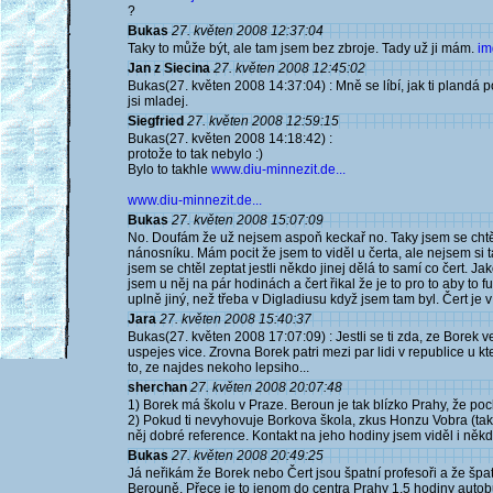
?
Bukas
27. květen 2008 12:37:04
Taky to může být, ale tam jsem bez zbroje. Tady už ji mám.
im
Jan z Siecina
27. květen 2008 12:45:02
Bukas(27. květen 2008 14:37:04) : Mně se líbí, jak ti plandá p
jsi mladej.
Siegfried
27. květen 2008 12:59:15
Bukas(27. květen 2008 14:18:42) :
protože to tak nebylo :)
Bylo to takhle
www.diu-minnezit.de...
www.diu-minnezit.de...
Bukas
27. květen 2008 15:07:09
No. Doufám že už nejsem aspoň keckař no. Taky jsem se chtěl 
nánosníku. Mám pocit že jsem to viděl u čerta, ale nejsem si t
jsem se chtěl zeptat jestli někdo jinej dělá to samí co čert. Ja
jsem u něj na pár hodinách a čert řikal že je to pro to aby to 
uplně jiný, než třeba v Digladiusu když jsem tam byl. Čert je 
Jara
27. květen 2008 15:40:37
Bukas(27. květen 2008 17:07:09) : Jestli se ti zda, ze Borek v
uspejes vice. Zrovna Borek patri mezi par lidi v republice u 
to, ze najdes nekoho lepsiho...
sherchan
27. květen 2008 20:07:48
1) Borek má školu v Praze. Beroun je tak blízko Prahy, že po
2) Pokud ti nevyhovuje Borkova škola, zkus Honzu Vobra (tak
něj dobré reference. Kontakt na jeho hodiny jsem viděl i něk
Bukas
27. květen 2008 20:49:25
Já neřikám že Borek nebo Čert jsou špatní profesoři a že špatn
Berouně. Přece je to jenom do centra Prahy 1,5 hodiny autob