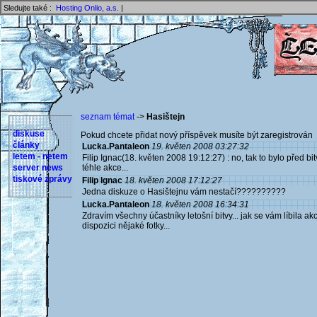
Sledujte také :
Hosting Onlio, a.s.
|
seznam témat
->
Hasištejn
diskuse
Pokud chcete přidat nový příspěvek musíte být zaregistrován 
články
Lucka.Pantaleon
19. květen 2008 03:27:32
letem - netem
Filip Ignac(18. květen 2008 19:12:27) : no, tak to bylo před bitv
server news
téhle akce...
tiskové zprávy
Filip Ignac
18. květen 2008 17:12:27
Jedna diskuze o Hasištejnu vám nestačí??????????
Lucka.Pantaleon
18. květen 2008 16:34:31
Zdravím všechny účastníky letošní bitvy... jak se vám líbila akc
dispozici nějaké fotky...