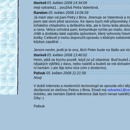
thorkell
05. květen 2008 14:34:09
mejl vytvarka1... používá Petra Valentová.
Random
05. květen 2008 14:06:59
Já mám stan od paní Petry z Brna. Jmenuje se Valentová a ma
jsem stal vloni před sezonou. Ke stanu bych měl připomínky, 
loňského chladného a deštivého léta, ale k čemu teda absolu
a cena. Velice ochotná paní, komunikuje rychle po mailu, do
chtěl a dodávku také zajistila způsobem, který vyhovola hlav
kolíky. Celkově ji mohu doporučit opravdu s klidným svědomím.
kdybys zapátral ...
Jenom nevím, jestli je to ona, těch Peter bude na štatlu asi víc 
thorkell
05. květen 2008 13:46:02
Hmm, ptáš se trochu pozdě, když jsi už objednal. Buď budeš
nějakých výkřiků z davu, nebo naletíš a budeš se rok dohadova
ní nemám :) ale šije toho více (vím z doslechu).
Pafouk
05. květen 2008 11:21:58
Ahoj!
V době internetu a moderních technologií se spousta věcí děj
zkušenost ze slečnou Petrou z Brna. Email má
vytvarka1@cen
dobírku, ale nemám žádné reference (tak bych nerad naletěl).
Díky:-)
Pafouk