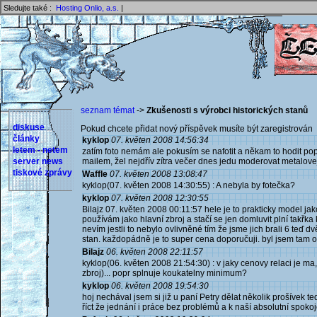
Sledujte také :
Hosting Onlio, a.s.
|
seznam témat
->
Zkušenosti s výrobci historických stanů
diskuse
Pokud chcete přidat nový příspěvek musíte být zaregistrován 
články
kyklop
07. květen 2008 14:56:34
letem - netem
zatím foto nemám ale pokusím se nafotit a někam to hodit po
server news
mailem, žel nejdřív zítra večer dnes jedu moderovat metalovej 
tiskové zprávy
Waffle
07. květen 2008 13:08:47
kyklop(07. květen 2008 14:30:55) : A nebyla by fotečka?
kyklop
07. květen 2008 12:30:55
Bilajz 07. květen 2008 00:11:57 hele je to prakticky model ja
používám jako hlavní zbroj a stačí se jen domluvit plní takř
nevím jestli to nebylo ovlivněné tím že jsme jich brali 6 teď
stan. každopádně je to super cena doporučuji. byl jsem tam 
Bilajz
06. květen 2008 22:11:57
kyklop(06. květen 2008 21:54:30) : v jaky cenovy relaci je ma,
zbroj)... popr splnuje koukatelny minimum?
kyklop
06. květen 2008 19:54:30
hoj nechával jsem si již u paní Petry dělat několik prošívek
říct že jednání i práce bez problémů a k naší absolutní spokoje