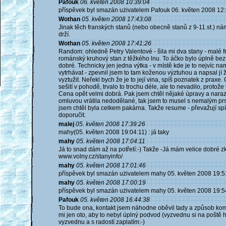
Pafouk
06. květen 2008 10:39:04
příspěvek byl smazán użivatelem Pafouk 06. květen 2008 12
Wothan
05. květen 2008 17:43:08
Jinak těch franských stanů (nebo obecně stanů z 9-11.st.) n
drží.
Wothan
05. květen 2008 17:41:26
Random: ohledně Petry Valentové - šila mi dva stany - malé 
románský kruhový stan z těžkého lnu. To áčko bylo úplně bez 
dobré. Technicky jen jedna výtka - v místě kde je to nejvíc n
vytrhávat - zpevnil jsem to tam koženou výztuhou a napsal jí ž
vyztužit. Neřekl bych že je to její vina, spíš poznatek z praxe
sešití v pohodě, trvalo to trochu déle, ale to nevadilo, protože 
Cena opět velmi dobrá. Pak jsem chtěl nějaké úpravy a naraz
omluvou vrátila nedodělané, tak jsem to musel s nemalým pr
jsem chtěl byla celkem pakárna. Takže resume - převažují spíš
doporučit.
malej
05. květen 2008 17:39:26
mahy(05. květen 2008 19:04:11) : já taky
mahy
05. květen 2008 17:04:11
Já to snad dám až na potřetí:-) Takže -Já mám velice dobré zk
www.volny.cz/stanyinfo/
mahy
05. květen 2008 17:01:46
příspěvek byl smazán użivatelem mahy 05. květen 2008 19:5
mahy
05. květen 2008 17:00:19
příspěvek byl smazán użivatelem mahy 05. květen 2008 19:5
Pafouk
05. květen 2008 16:44:38
To bude ona, kontakt jsem náhodne oběvil tady a způsob kom
mi jen oto, aby to nebyl úplný podvod (vyzvednu si na poště
vyzvednu a s radostí zaplatím:-)