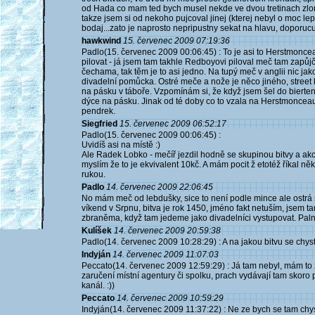
od Hada co mam ted bych musel nekde ve dvou tretinach zlomit
takze jsem si od nekoho pujcoval jinej (kterej nebyl o moc leps
bodaj...zato je naprosto nepripustny sekat na hlavu, doporucuj
hawkwind
15. červenec 2009 07:19:36
Padlo(15. červenec 2009 00:06:45) : To je asi to Herstmonce
pilovat - já jsem tam takhle Redboyovi piloval meč tam zapů
čechama, tak těm je to asi jedno. Na tupý meč v anglii nic jak
divadelní pomůcka. Ostré meče a nože je něco jiného, street 
na pásku v táboře. Vzpomínám si, že když jsem šel do bierten
dýce na pásku. Jinak od té doby co to vzala na Herstmonceaux
pendrek.
Siegfried
15. červenec 2009 06:52:17
Padlo(15. červenec 2009 00:06:45) :
Uvidíš asi na místě :)
Ale Radek Lobko - mečíř jezdil hodně se skupinou bitvy a akce 
myslím že to je ekvivalent 10kč. A mám pocit ž etotéž říkal ně
rukou.
Padlo
14. červenec 2009 22:06:45
No mám meč od lebdušky, sice to není podle mince ale ostrá š
víkend v Srpnu, bitva je rok 1450, jméno fakt netuším, jsem t
zbraněma, když tam jedeme jako divadelníci vystupovat. Pal
Kulíšek
14. červenec 2009 20:59:38
Padlo(14. červenec 2009 10:28:29) : A na jakou bitvu se chys
Indyján
14. červenec 2009 11:07:03
Peccato(14. červenec 2009 12:59:29) : Já tam nebyl, mám to z 
zaručení místní agentury či spolku, prach vydávají tam skoro 
kanál. :))
Peccato
14. červenec 2009 10:59:29
Indyján(14. červenec 2009 11:37:22) : Ne ze bych se tam chys