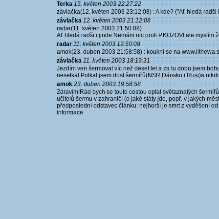
Terka
15. květen 2003 22:27:22
závlačka(12. květen 2003 23:12:08) : A kde? ("Ať hledá radši i 
závlačka
12. květen 2003 21:12:08
radar(11. květen 2003 21:50:08) :
Ať hledá radši i jinde.Nemám nic proti P.KOZOVI ale myslím ž
radar
11. květen 2003 19:50:08
amok(23. duben 2003 21:58:58) : koukni se na www.lithewa.s
závlačka
11. květen 2003 18:19:31
Jezdím ven šermovat víc než deset let a za tu dobu jsem bo
nesetkal.Potkal jsem dost šermířů(NSR,Dánsko i Rusi)a nikdo 
amok
23. duben 2003 19:58:58
Zdravím!Rád bych se touto cestou optal světaznalých šermířů 
učitelů šermu v zahraničí (o jaké státy jde, popř. v jakých mě
předposlední odstavec článku: nejhorší je smrt z vyděšení od
informace