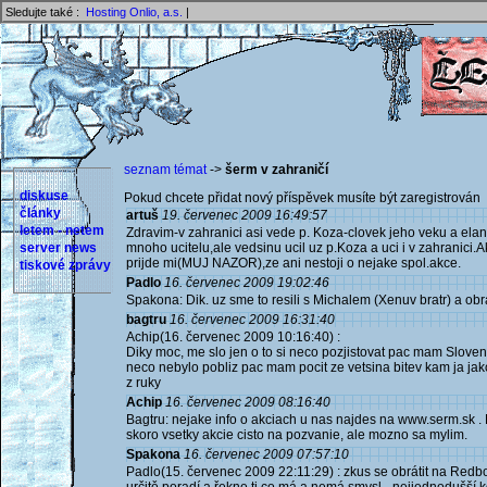
Sledujte také :
Hosting Onlio, a.s.
|
seznam témat
->
šerm v zahraničí
diskuse
Pokud chcete přidat nový příspěvek musíte být zaregistrován 
články
artuš
19. červenec 2009 16:49:57
letem - netem
Zdravim-v zahranici asi vede p. Koza-clovek jeho veku a ela
server news
mnoho ucitelu,ale vedsinu ucil uz p.Koza a uci i v zahranici.
prijde mi(MUJ NAZOR),ze ani nestoji o nejake spol.akce.
tiskové zprávy
Padlo
16. červenec 2009 19:02:46
Spakona: Dik. uz sme to resili s Michalem (Xenuv bratr) a obra
bagtru
16. červenec 2009 16:31:40
Achip(16. červenec 2009 10:16:40) :
Diky moc, me slo jen o to si neco pozjistovat pac mam Sloven
neco nebylo pobliz pac mam pocit ze vetsina bitev kam ja jak
z ruky
Achip
16. červenec 2009 08:16:40
Bagtru: nejake info o akciach u nas najdes na www.serm.sk .
skoro vsetky akcie cisto na pozvanie, ale mozno sa mylim.
Spakona
16. červenec 2009 07:57:10
Padlo(15. červenec 2009 22:11:29) : zkus se obrátit na Redboy