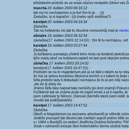
představím protože se za svoje názory nestydím.Zdraví vás Z
mascha
20. květen 2003 09:16:12
tak my ho nechapeme! a ja furt čim to je... :-)))
Zavlačko, ty si legrační :-)))) (nebo spíš směšnej?)
karelpol
20. květen 2003 04:19:34
Závlačka
Tak na hofylandu nic,tak to zkusíme rovnou/můj mail je
medic
alistaire
19. květen 2003 06:32:54
závlačka(17. květen 2003 22:14:02) : Oni tě tu nechápou, viď
karelpol
19. květen 2003 03:27:44
Závlačka
Jo,fučíkárnu pamatuju,včetně toho mola na fontáně,stokrát js
týče mailu,skoč na hofyland,najdeš mi tam pod stejným jménem
závlačka
17. květen 2003 20:14:02
karelpol(17. květen 2003 16:47:52) :
Podívám se na to magisterium,ale já se fakt s nikým za ty rok
že má za sebou kozáckou školu(na koních a s lukem to teda u
šéfa,protože tady ti diskutující nechápou že to je jen můj náz
,ale do tý doby ne.
Jméno šéfa taky napsat taky nemůžu (je dost známý).Pokud jsi
Fučíkárně tak se známe.jinak mi napiš email a já ti napíšu.Je
jsem zatím)ale ty Němce ,Dánové (šermíře které jsem viděl ,tak
chodili tak potěžpánbůh).
karelpol
17. květen 2003 14:47:52
Závlačka
Otevři si Magisterium,na seznamu absolventů je několik cizin
Jestliže pracuješ tak dlouho,tak zveřejni aspoň jméno šéfa s
v r 1984 u Burdýřů za vedení Jindřicha Dubína řečeného "Fili"
Jinak v zahraničí exisuje škol historického šermu slušná řada,st