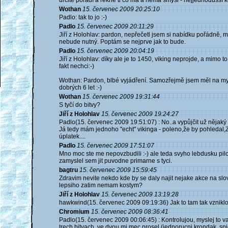
určitě poradí a řekne ti co má a nemá smysl - nejjednodušší kd
Wothan
15. červenec 2009 20:25:10
Padlo: tak to jo :-)
Padlo
15. červenec 2009 20:11:29
Jiří z Holohlav: pardon, nepřečetl jsem si nabídku pořádně, m
nebude nutný. Poptám se nejprve jak to bude.
Padlo
15. červenec 2009 20:04:19
Jiří z Holohlav: díky ale je to 1450, viking neprojde, a mimo t
fakt nechci:-)
Wothan: Pardon, blbé vyjádření. Samozřejmě jsem měl na mys
dobrých 6 let :-)
Wothan
15. červenec 2009 19:31:44
S tyčí do bitvy?
Jiří z Holohlav
15. červenec 2009 19:24:27
Padlo(15. červenec 2009 19:51:07) : No..a vypůjčit už nějak
Já tedy mám jednoho "echt" vikinga - poleno,že by pohledal,ZZ
úplatek....
Padlo
15. červenec 2009 17:51:07
Mno moc ste me nepovzbudili :-) ale teda svyho lebdusku pilo
zamyslel sem jit puvodne primarne s tyci.
bagtru
15. červenec 2009 15:59:45
Zdravim nevite nekdo kde by se daly najit nejake akce na slov
lepsiho zatim nemam kostym?
Jiří z Holohlav
15. červenec 2009 13:19:28
hawkwind(15. červenec 2009 09:19:36) Jak to tam tak vznikl
Chromium
15. červenec 2009 08:36:41
Padlo(15. červenec 2009 00:06:45) : Kontrolujou, myslej to va
trech bitvach, ve dvou mi mec prosel (jednorucni krondak, sp