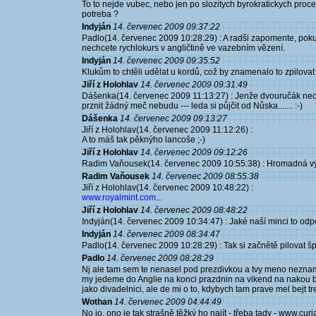
To to nejde vubec, nebo jen po slozitych byrokratickych pro
potreba ?
Indyján
14. červenec 2009 09:37:22
Padlo(14. červenec 2009 10:28:29) : A radši zapomente, pok
nechcete rychlokurs v angličtině ve vazebním vězení.
Indyján
14. červenec 2009 09:35:52
Klukům to chtěli udělat u kordů, což by znamenalo to zpilovat n
Jiří z Holohlav
14. červenec 2009 09:31:49
Dášenka(14. červenec 2009 11:13:27) : Jenže dvouručák neod
prznit žádný meč nebudu --- leda si půjčit od Nůska....... :-)
Dášenka
14. červenec 2009 09:13:27
Jiří z Holohlav(14. červenec 2009 11:12:26) :
A to máš tak pěknýho lancoše ;-)
Jiří z Holohlav
14. červenec 2009 09:12:26
Radim Vaňousek(14. červenec 2009 10:55:38) : Hromadná výro
Radim Vaňousek
14. červenec 2009 08:55:38
Jiří z Holohlav(14. červenec 2009 10:48:22) :
www.royalmint.com...
Jiří z Holohlav
14. červenec 2009 08:48:22
Indyján(14. červenec 2009 10:34:47) : Jaké naší minci to od
Indyján
14. červenec 2009 08:34:47
Padlo(14. červenec 2009 10:28:29) : Tak si začnětě pilovat 
Padlo
14. červenec 2009 08:28:29
Nj ale tam sem te nenasel pod prezdivkou a tvy meno neznam :-
my jedeme do Anglie na konci prazdnin na vikend na nakou bi
jako divadelnici, ale de mi o to, kdybych tam prave mel bejt tre
Wothan
14. červenec 2009 04:44:49
No jo, ono je tak strašně těžký ho najít - třeba tady - www.cur