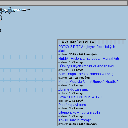
Aktuální diskuse
FOTKY Z BITEV a jiných šermířských
akcí....
(celkem
2069
)
2069 nových
HEMA - Historical European Martial Arts
(celkem
1
)
1 nový
Dům rytířských ctností kalendář akcí
(celkem
1
)
1 nový
SHŠ Drago - nesmazatelná verze :)
(celkem
26
)
26 nových
Kornet Moravia šerm Uherské Hradiště
(celkem
1
)
1 nový
Zbraně do zahraničí
(celkem
1
)
1 nový
Bitva SOEST 2019 2.-4.8.2019
(celkem
1
)
1 nový
Prodám paví pera
(celkem
3
)
3 nové
Litoměřické vinobraní 2018
(celkem
1
)
1 nový
Kováři, mečíři, zbrojíři
(celkem
4355
)
4355 nových