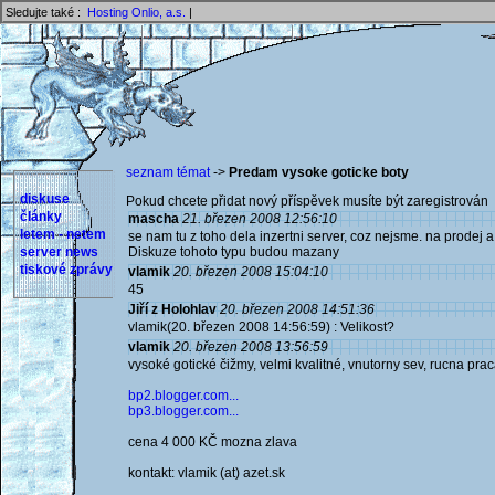
Sledujte také :
Hosting Onlio, a.s.
|
seznam témat
->
Predam vysoke goticke boty
diskuse
Pokud chcete přidat nový příspěvek musíte být zaregistrován 
články
mascha
21. březen 2008 12:56:10
letem - netem
se nam tu z toho dela inzertni server, coz nejsme. na prodej
server news
Diskuze tohoto typu budou mazany
tiskové zprávy
vlamik
20. březen 2008 15:04:10
45
Jiří z Holohlav
20. březen 2008 14:51:36
vlamik(20. březen 2008 14:56:59) : Velikost?
vlamik
20. březen 2008 13:56:59
vysoké gotické čižmy, velmi kvalitné, vnutorny sev, rucna pr
bp2.blogger.com...
bp3.blogger.com...
cena 4 000 KČ mozna zlava
kontakt: vlamik (at) azet.sk