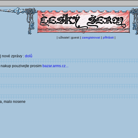
| uživatel :guest |
zaregistrovat
|
přihlásit
|
| nové zprávy :
dolů
 a nakup pouzivejte prosim
bazar.arms.cz...
aca, malo nosene