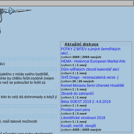
Aktuální diskuse
FOTKY Z BITEV a jiných šermířských
akcí....
(celkem
2069
)
2069 nových
HEMA - Historical European Martial Arts
ěcí
(celkem
1
)
1 nový
Dům rytířských ctností kalendář akcí
(celkem
1
)
1 nový
jakého z místa svého bydliště,
SHŠ Drago - nesmazatelná verze :)
ohle by chtělo řešit osobně (nejen
(celkem
26
)
26 nových
e než se pokoušel to řešit za
Kornet Moravia šerm Uherské Hradiště
(celkem
1
)
1 nový
Zbraně do zahraničí
en kdo to celý dá dohromady a když jí
(celkem
1
)
1 nový
Bitva SOEST 2019 2.-4.8.2019
(celkem
1
)
1 nový
Prodám paví pera
(celkem
3
)
3 nové
Litoměřické vinobraní 2018
i, máš takové možnosti:
(celkem
1
)
1 nový
Kováři, mečíři, zbrojíři
(celkem
4355
)
4355 nových