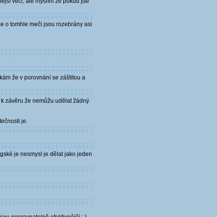
ejší věci, ale myslím že pokud jde
ace o tomhle meči jsou rozebrány asi
íkám že v porovnání se záštitou a
ět k závěru že nemůžu udělat žádný
ečnosti je.
ngské je nesmysl je dělat jako jeden