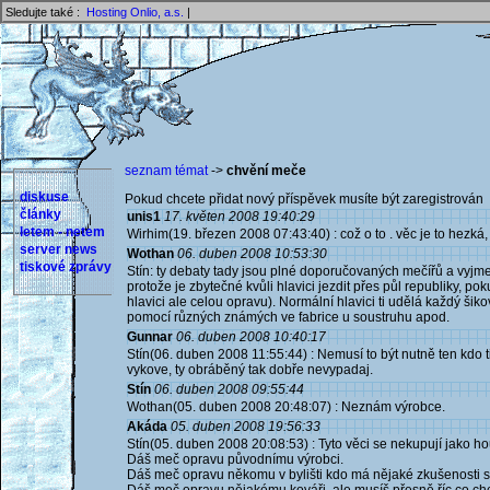
Sledujte také :
Hosting Onlio, a.s.
|
seznam témat
->
chvění meče
diskuse
Pokud chcete přidat nový příspěvek musíte být zaregistrován 
články
unis1
17. květen 2008 19:40:29
letem - netem
Wirhim(19. březen 2008 07:43:40) : což o to . věc je to hezká
server news
Wothan
06. duben 2008 10:53:30
tiskové zprávy
Stín: ty debaty tady jsou plné doporučovaných mečířů a vyjme
protože je zbytečné kvůli hlavici jezdit přes půl republiky, p
hlavici ale celou opravu). Normální hlavici ti udělá každý šik
pomocí různých známých ve fabrice u soustruhu apod.
Gunnar
06. duben 2008 10:40:17
Stín(06. duben 2008 11:55:44) : Nemusí to být nutně ten kdo ti 
vykove, ty obráběný tak dobře nevypadaj.
Stín
06. duben 2008 09:55:44
Wothan(05. duben 2008 20:48:07) : Neznám výrobce.
Akáda
05. duben 2008 19:56:33
Stín(05. duben 2008 20:08:53) : Tyto věci se nekupují jako 
Dáš meč opravu původnímu výrobci.
Dáš meč opravu někomu v bylišti kdo má nějaké zkušenosti s