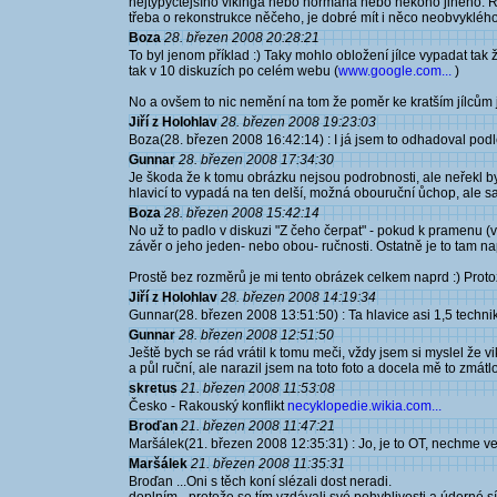
nejtypyčtějšího vikinga nebo normana nebo někoho jiného. Rád
třeba o rekonstrukce něčeho, je dobré mít i něco neobvyklého.
Boza
28. březen 2008 20:28:21
To byl jenom příklad :) Taky mohlo obložení jílce vypadat tak
tak v 10 diskuzích po celém webu (
www.google.com...
)
No a ovšem to nic nemění na tom že poměr ke kratším jílcům je
Jiří z Holohlav
28. březen 2008 19:23:03
Boza(28. březen 2008 16:42:14) : I já jsem to odhadoval podle
Gunnar
28. březen 2008 17:34:30
Je škoda že k tomu obrázku nejsou podrobnosti, ale neřekl by
hlavicí to vypadá na ten delší, možná obouruční ůchop, ale s
Boza
28. březen 2008 15:42:14
No už to padlo v diskuzi "Z čeho čerpat" - pokud k pramenu (
závěr o jeho jeden- nebo obou- ručnosti. Ostatně je to tam nap
Prostě bez rozměrů je mi tento obrázek celkem naprd :) Protož
Jiří z Holohlav
28. březen 2008 14:19:34
Gunnar(28. březen 2008 13:51:50) : Ta hlavice asi 1,5 techni
Gunnar
28. březen 2008 12:51:50
Ještě bych se rád vrátil k tomu meči, vždy jsem si myslel že v
a půl ruční, ale narazil jsem na toto foto a docela mě to zmátl
skretus
21. březen 2008 11:53:08
Česko - Rakouský konflikt
necyklopedie.wikia.com...
Broďan
21. březen 2008 11:47:21
Maršálek(21. březen 2008 12:35:31) : Jo, je to OT, nechme ve
Maršálek
21. březen 2008 11:35:31
Broďan ...Oni s těch koní slézali dost neradi.