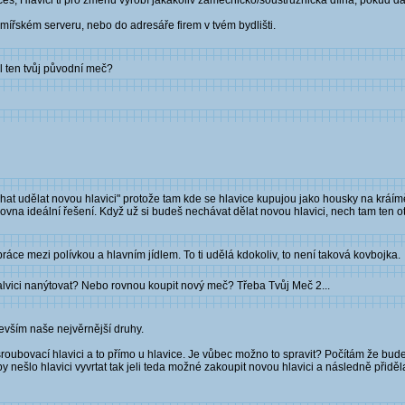
š, Hlavici ti pro změnu vyrobí jakakoliv zámečnicko/soustružnická dílna, pokud dá
mířském serveru, nebo do adresáře firem v tvém bydlišti.
al ten tvůj původní meč?
chat udělat novou hlavici" protože tam kde se hlavice kupujou jako housky na kráímě
 zrovna ideální řešení. Když už si budeš nechávat dělat novou hlavici, nech tam ten o
ráce mezi polívkou a hlavním jídlem. To ti udělá kdokoliv, to není taková kovbojka.
halvici nanýtovat? Nebo rovnou koupit nový meč? Třeba Tvůj Meč 2...
vším naše nejvěrnější druhy.
ovací hlavici a to přímo u hlavice. Je vůbec možno to spravit? Počítám že bude
 by nešlo hlavici vyvrtat tak jeli teda možné zakoupit novou hlavici a následně přiděla