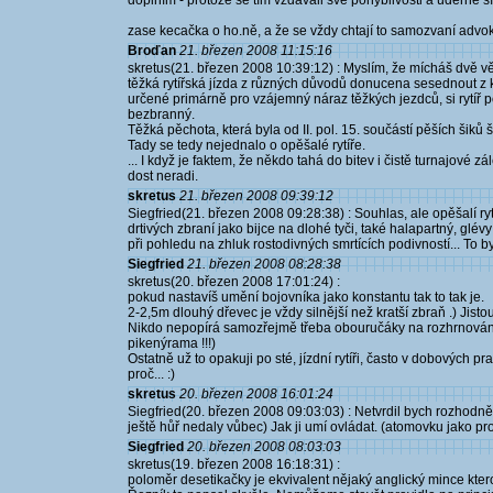
doplním - protože se tím vzdávali své pohyblivosti a úderné 
zase kecačka o ho.ně, a že se vždy chtají to samozvaní advoká
Broďan
21. březen 2008 11:15:16
skretus(21. březen 2008 10:39:12) : Myslím, že mícháš dvě vě
těžká rytířská jízda z různých důvodů donucena sesednout z k
určené primárně pro vzájemný náraz těžkých jezdců, si rytíř p
bezbranný.
Těžká pěchota, která byla od II. pol. 15. součástí pěších šiků š
Tady se tedy nejednalo o opěšalé rytíře.
... I když je faktem, že někdo tahá do bitev i čistě turnajové zá
dost neradi.
skretus
21. březen 2008 09:39:12
Siegfried(21. březen 2008 09:28:38) : Souhlas, ale opěšalí ryt
drtivých zbraní jako bijce na dlohé tyči, také halapartný, glé
při pohledu na zhluk rostodivných smrtících podivností... To by
Siegfried
21. březen 2008 08:28:38
skretus(20. březen 2008 17:01:24) :
pokud nastavíš umění bojovníka jako konstantu tak to tak je.
2-2,5m dlouhý dřevec je vždy silnější než kratší zbraň .) Jistou
Nikdo nepopírá samozřejmě třeba obouručáky na rozhrnování p
pikenýrama !!!)
Ostatně už to opakuji po sté, jízdní rytíři, často v dobových pr
proč... :)
skretus
20. březen 2008 16:01:24
Siegfried(20. březen 2008 09:03:03) : Netvrdil bych rozhodně 
ještě hůř nedaly vůbec) Jak ji umí ovládat. (atomovku jako p
Siegfried
20. březen 2008 08:03:03
skretus(19. březen 2008 16:18:31) :
poloměr desetikačky je ekvivalent nějaký anglický mince kt