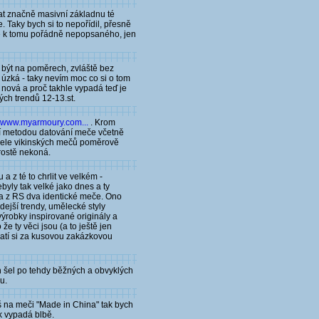
at značně masivní základnu té
. Taky bych si to nepořídil, přesně
eště k tomu pořádně nepopsaného, jen
e být na poměrech, zvláště bez
 úzká - taky nevím moc co si o tom
 nová a proč takhle vypadá teď je
ých trendů 12-13.st.
www.myarmoury.com...
. Krom
řící metodou datování meče včetně
 čepele vikinských mečů poměrově
prostě nekoná.
a z té to chrlit ve velkém -
ebyly tak velké jako dnes a ty
ba z RS dva identické meče. Ono
dejší trendy, umělecké styly
výrobky inspirované originály a
 ty věci jsou (a to ještě jen
latí si za kusovou zakázkovou
ch šel po tehdy běžných a obvyklých
u.
š na meči "Made in China" tak bych
k vypadá blbě.