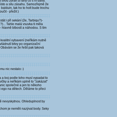
 svou zbraň a rány co s ní dává.
 místo a sílu zásahu. Samozřejmě že
balduin, tak ho to holt bude trochu
čit - přežil:)
át i při sekání (že, Tarbiqu?)-
e?)... Tahle malá vsuvka ti měla
 hlavně blbostí a náhodou. S tím
 kvalitní vybavení (neříkám nutně
zvládnutí bitvy po organizační
m. Obávám se že řešit pak taková
mu nic nestalo:-)
a a boj podle toho musí vypadat to
vičky a neříkám uplně to "zakázat"
anic společné a jen to někoho
si ego na dětech. Děláme to přeci
aně nevyskytnou. Ohleduplnost by
ychom je neměli nazývat body. Seky