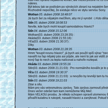
Dáš meč opravu nějakému kováři, ale musíš přesně říc co chce
nákres.
Být tebou tak se podívám po výrobcích zbraní na nejakém šer
Rozhodně nepočítej, že existuje něco ve stylu servisu Sony.
Wothan
05. duben 2008 18:48:07
Já bych šel za nějakým mečířem, aby mi jí vyrobil :-) Kdo děl
Stín
05. duben 2008 18:08:53
Nevíte, kde bych mohl koupit samostatnou hlavici?
Stín
04. duben 2008 15:12:06
Wothan(03. duben 2008 23:28:35) :
Akáda(03. duben 2008 21:55:16) :
Víťa(03. duben 2008 21:30:37) :
Díky.
Wothan
03. duben 2008 21:28:35
Hmm "koupit novou hlavici", já bych asi použil spíš výraz "ne
navařit na řap nějaký pás asi půjde, ale není to jak asi vidíš
nový řap to nech za tepla nalícovat a nahoře roztepat.
Akáda
03. duben 2008 19:55:16
Stín(03. duben 2008 21:21:03) : Pro normálního kováře je to p
Víťa
03. duben 2008 19:30:37
Stín(03. duben 2008 21:21:03) : a nevyšlo by levněji tam tu 
Stín
03. duben 2008 19:21:03
Zdar a sílu.
Mám pro vás velesmutnou zprávu. Tato zpráva zarmoutí přede
Dnes večer odešel tam kam nemůžeme Můj Meč.
Mám VELKOU prosbu. Je někdo schopen opravit ulomenou šroub
přivařit kulatinu k rukojeti, nasadit hlavici a zanýtovat. Pokuď