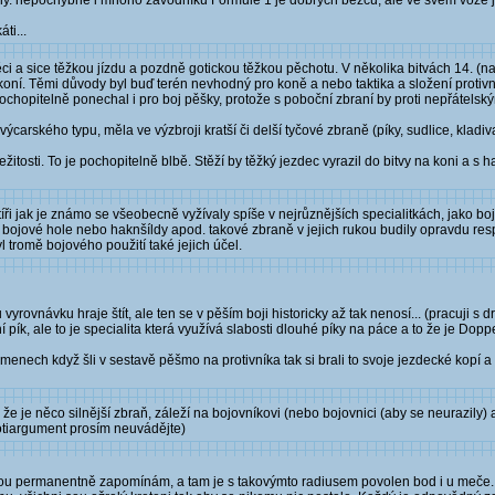
síly. nepochybně i mnoho závodníků Formule 1 je dobrých běžců, ale ve svém voze js
ti...
ci a sice těžkou jízdu a pozdně gotickou těžkou pěchotu. V několika bitvách 14. (n
oní. Těmi důvody byl buď terén nevhodný pro koně a nebo taktika a složení protiv
ochopitelně ponechal i pro boj pěšky, protože s poboční zbraní by proti nepřátelský
výcarského typu, měla ve výzbroji kratší či delší tyčové zbraně (píky, sudlice, kladiv
ležitosti. To je pochopitelně blbě. Stěží by těžký jezdec vyrazil do bitvy na koni a s 
íři jak je známo se všeobecně vyžívaly spíše v nejrůznějších specialitkách, jako boj
vy bojové hole nebo haknšíldy apod. takové zbraně v jejich rukou budily opravdu res
l tromě bojového použití také jejich účel.
 vyrovnávku hraje štít, ale ten se v pěším boji historicky až tak nenosí... (pracuji s 
ík, ale to je specialita která využívá slabosti dlouhé píky na páce a to že je Do
amenech když šli v sestavě pěšmo na protivníka tak si brali to svoje jezdecké kopí a p
že je něco silnější zbraň, záleží na bojovníkovi (nebo bojovnici (aby se neurazily) 
rotiargument prosím neuvádějte)
erou permanentně zapomínám, a tam je s takovýmto radiusem povolen bod i u meče.