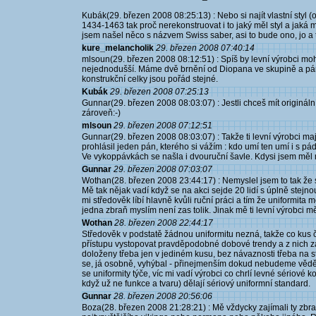
Kubák(29. březen 2008 08:25:13) : Nebo si najít vlastní styl (o
1434-1463 tak proč nerekonstruovat i to jaký měl styl a jaká m
jsem našel něco s názvem Swiss saber, asi to bude ono, jo a ta
kure_melancholik
29. březen 2008 07:40:14
mlsoun(29. březen 2008 08:12:51) : Spíš by levní výrobci mohl
nejednodušší. Máme dvě brnění od Diopana ve skupině a pár další
konstrukční celky jsou pořád stejné.
Kubák
29. březen 2008 07:25:13
Gunnar(29. březen 2008 08:03:07) : Jestli chceš mít originální
zároveň:-)
mlsoun
29. březen 2008 07:12:51
Gunnar(29. březen 2008 08:03:07) : Takže ti levní výrobci 
prohlásil jeden pán, kterého si vážím : kdo umí ten umí i s pá
Ve vykoppávkách se našla i dvouruční šavle. Kdysi jsem měl 
Gunnar
29. březen 2008 07:03:07
Wothan(28. březen 2008 23:44:17) : Nemyslel jsem to tak že 
Mě tak nějak vadí když se na akci sejde 20 lidí s úplně stejno
mi středověk líbí hlavně kvůli ruční práci a tím že uniformita 
jedna zbraň myslím není zas tolik. Jinak mě ti levní výrobci m
Wothan
28. březen 2008 22:44:17
Středověk v podstatě žádnou uniformitu nezná, takže co kus če
přístupu vystopovat pravděpodobné dobové trendy a z nich z
doloženy třeba jen v jediném kusu, bez návaznosti třeba na s
se, já osobně, vyhýbal - přinejmenším dokud nebudeme vědět 
se uniformity týče, víc mi vadí výrobci co chrlí levné sériové
když už ne funkce a tvaru) dělají sériový uniformní standard.
Gunnar
28. březen 2008 20:56:06
Boza(28. březen 2008 21:28:21) : Mě vždycky zajímali ty zbran