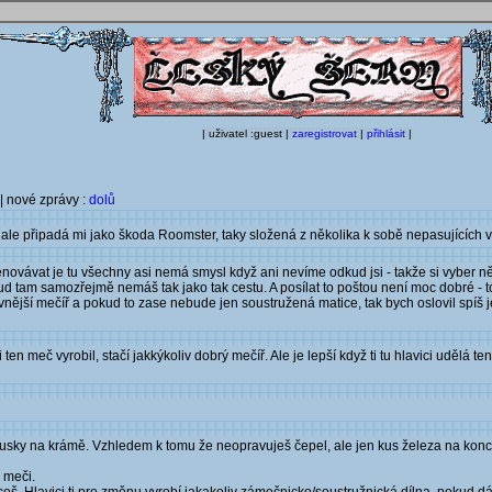
| uživatel :guest |
zaregistrovat
|
přihlásit
|
| nové zprávy :
dolů
, ale připadá mi jako škoda Roomster, taky složená z několika k sobě nepasujících v
novávat je tu všechny asi nemá smysl když ani nevíme odkud jsi - takže si vyber ně
okud tam samozřejmě nemáš tak jako tak cestu. A posílat to poštou není moc dobré - t
ovnější mečíř a pokud to zase nebude jen soustružená matice, tak bych oslovil spíš j
ten meč vyrobil, stačí jakkýkoliv dobrý mečíř. Ale je lepší když ti tu hlavici udělá t
housky na krámě. Vzhledem k tomu že neopravuješ čepel, ale jen kus železa na konc
 meči.