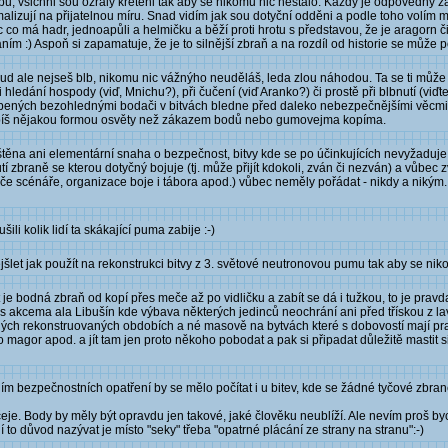
u, všichni sou ožralý kreteni tak aby se nikomu nic nestalo. Každý je odpovědný za
malizují na přijatelnou míru. Snad vidím jak sou dotyční odděni a podle toho volím
má hadr, jednoapůli a helmičku a běží proti hrotu s představou, že je aragorn či 
m :) Aspoň si zapamatuje, že je to silnější zbraň a na rozdíl od historie se může pou
d ale nejseš blb, nikomu nic vážnýho neuděláš, leda zlou náhodou. Ta se ti může st
 hledání hospody (viď, Mnichu?), při čučení (viď Aranko?) či prostě při blbnutí (viďt
bených bezohlednými bodači v bitvách bledne před daleko nebezpečnějšími věcmi-
o spíš nějakou formou osvěty než zákazem bodů nebo gumovejma kopíma.
ajištěna ani elementární snaha o bezpečnost, bitvy kde se po účinkujících nevyžaduje
tí zbraně se kterou dotyčný bojuje (tj. může přijít kdokoli, zván či nezván) a vůbec 
se týče scénáře, organizace boje i tábora apod.) vůbec neměly pořádat - nikdy a niký
i kolik lidí ta skákající puma zabije :-)
šlet jak použít na rekonstrukci bitvy z 3. světové neutronovou pumu tak aby se niko
e bodná zbraň od kopí přes meče až po vidličku a zabít se dá i tužkou, to je pravd
 s akcema ala Libušín kde výbava některých jedinců neochrání ani před třískou z la
 jiných rekonstruovaných obdobích a né masově na bytvách které s dobovostí mají pr
o magor apod. a jít tam jen proto někoho pobodat a pak si připadat důležitě mastit 
ěním bezpečnostních opatření by se mělo počítat i u bitev, kde se žádné tyčové zbr
eje. Body by měly být opravdu jen takové, jaké člověku neublíží. Ale nevím proš b
to důvod nazývat je místo "seky" třeba "opatrné plácání ze strany na stranu":-)