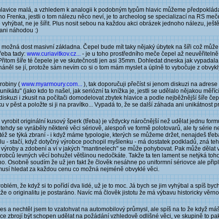
 hlavice malá, a vzhledem k analogii k podobným typům hlavic můžeme předpoklád
o Frenka, jestli o tom nálezu něco neví, je to archeolog se specializací na RS meče
se vyhýbat, ne je šířit. Plus nosit sebou na každou akci obrázek jednoho nálezu, j
 ani náhodou :)
to možná dost masivní základna. Čepel bude mít taky nějaký úbytek na šíři což můž
řeba tady:
www.curiavitkov.cz...
- je u toho prostředního meče čepel až neuvěřitelně
řitom šíře té čepele je ve skutečnosti jen asi 35mm. Dohledat dneska jak vypadala
oháněl se jí, protože sám nevím co si o tom mám myslet a úplně to vybočuje z obvykl
robiny (
www.myarmoury.com...
), tak doporučuji přečíst si jenom diskuzi na adrese
nikátu" (jako kdo to našel, jak seriózní ta knížka je, jestli se udělalo nějakou mě
té diskuzi i zkusit na počítači domodelovat zbytek hlavice a podle nejběžnější šíře
u v pěst a položte si ji na pravítko... Vypadá to, že se další záhada ani unikátnost 
- vyrobit originální kusový šperk (třeba) je vždycky náročnější než udělat jednu formu 
I tehdy se vyráběly některé věci sériově, alespoň ve formě polotovarů, ale ty série n
též se týká zbraní - i když máme typologie, kterých se můžeme držet, nenajdeš tře
lu - stačí, když dotyčný výrobce pochopil myšlenku - má dostatek podkladů, zná teh
i výroby a zdobení a ví v jakých "mantinelech" se může pohybovat. Pak může dělat 
obců levných věcí bohužel většinou nedočkáte. Takže ta ten lament se netýká toho že
eno. Osobně soudím že už jen fakt že člověk nesáhne po uniformní sériovce ale přip
emusí hledat za každou cenu co možná nejméně obvyklé věci.
blém, že když si to pořídí dva lidé, už je to moc. Já bych se jim vyhýbal a spíš by
že o originalitu je postaráno. Navíc má člověk jistotu že má výbavu historicky věrno
es a nechtěl jsem to vzatohvat na automobilový průmysl, ale spíš na to že když má
ce zbrojí být schopen udělat na požádání vzhledově odlišné věci, ve skupině to pa