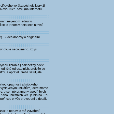
ecifického vojáka pěchoty který žil
a dvouruční šavli (na internetu
ariant ne jenom jednu tu
ší se to jenom v detailech hlavní
je). Budeš dobový a originální
yhovuje něco jiného. Kdysi
vyklou zbraň a jinak běžný oděv.
u odlišné od ostatních, protože se
tmi je opravdu třeba šetřit, ale
vkou opatrnosti a kritického
 a vysloveným unikátům, které máme
afie, písemné prameny apod.) bych
nebo unikátních věcí je blbina. Co
spoň cos e týče provedení a detailu,
asik" a nebavilo mě vytvoření