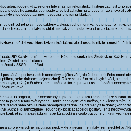
dpovídající době), když se dnes lidé snaží při rekonstrukci historie zachytit toho sp
óda té doby ho zaujala, popřípadě to že byl zvláštní na tu dobu tím že si vybral třeb
 šavle s tou dobou asi moc nesouvisí je to jen příklad...).
i odložit jednotné střihové šablony a zkusit trochu měnit vzhled případně mít víc v
ch věcí a ti lidi i když to chtěli jiné tak vedle sebe vypadají jak bratři v triku. Li
 výbavu, pořiď si věci, které byly tenkrát běžné ale dneska je nikdo nenosí (a těch 
mají podražit? Každý nemá na Mercedes. Někdo se spokojí se Škodovkou. Každýmu v
dlem. Ostatní to musí okecat.
možnost v SSSR ji potěžkat.
si poskládám postavu z těch neneobvyklejších věcí, ale že budu mít třeba méně ob
u přilbou, nebo dokonce stejnou zbrojí. Takže se snažím mít obvyklé věci, ale troch
moc nebyla, každý měl něco trochu jiného a tím inspiroval i ostatní. S těmi neobvyklos
ě štvou celkově.
hokoli, to originál, ale z dochovaných pramenů (a jejich kombinací) lze s jistou dá
ase to jak asi tehdy svět vypadal. Takže neobvyklé věci možná, ale všeho s mírou
tarší tradici nebo okolí a který nepodporují žádné jiné prameny z té doby (ikonogr
víc. A chce to samozřejmě i soudnost - poskládat celou postavu jen z neobvyklých 
 kopie konkrétních nálezů (zbraní, šperků apod.) a z často původně unikátní věci (ale
ě a zbroje kterých je málo, jsou neobvyklé a něčím jiné, nikdy jsem nechtěl být "kl