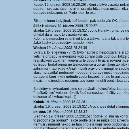
skretus
19. březen 2008 15:34:22
Kubák(19. březen 2008 16:20:26) : Kopí v bitvě vypadá pěkně
opatření pro zacházení s nimi, pravda bitva nese určitá rizik
opravdu nebezpečné. Proto jsem to psal.
Říkejme tomu tedy jinak než bodání pak bude vše OK. třeba
Jiří z Holohlav
19. březen 2008 15:32:58
skretus(19. březen 2008 16:18:31) : Jo,jo,Poláky ,románce neb
uhlídat dá a navíc to vypadá věrně.
Kdo na to nemá,ten se drží od tyčí a těžkých dál a tak to má bý
Jako šachy to bezpečný nebude nikdy.
Wothan
19. březen 2008 15:24:38
Skretus: to je kravina - v RS bylo naprosto nejpoužívanější zb
většině případů je evropské kopí zbraní čistě bodnou. Tak
realistickém ztvárnění vojenství té doby a to už si rovnou mů
do trupu, bodat primárně těžkooděnce a upravit kopí tak aby
zahraničí - například v Anglii - platí pravidlo minimálně zao
vlastní pravidla) nedospěli - podobné úpravy mečů nepožad
upravené kopí nikdy nebude zcela bezpečné, ale to ani otupe
mezích možností bezpečnou, aby jsme jí mohli použít bez zby
Se stejnými výhradami jsme se potýkali u lukostřelby, kterou 
"mušketýrské" velení) několik šípů na nastavené štíty. zejména
dokonce už i vrhací kopí :-))
Kubák
19. březen 2008 15:20:26
skretus(19. březen 2008 16:18:31) : A co chceš dělat s kopí
skretus
19. březen 2008 15:18:31
Siegfried(19. březen 2008 15:23:15) : hodně lidí má na konci 
to proboha za normu? Takže podle tebe se může bodat věcma na
nemusí všimnout někdo se tam připlete,kopí nebo podobná věc 
pobíhá zdravotní personál a vrtulníky odváží jednoho podru