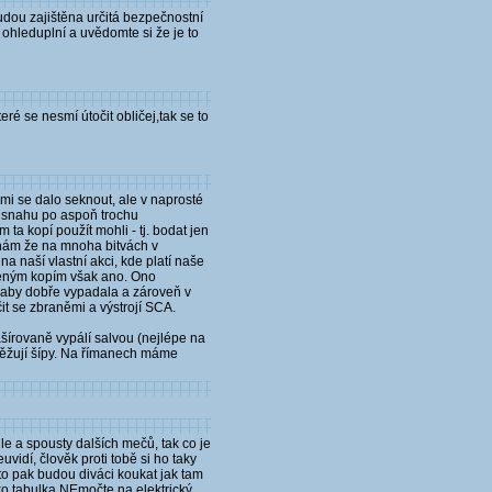
udou zajištěna určitá bezpečnostní
 ohleduplní a uvědomte si že je to
ré se nesmí útočit obličej,tak se to
ými se dalo seknout, ale v naprosté
 snahu po aspoň trochu
ta kopí použít mohli - tj. bodat jen
ínám že na mnoha bitvách v
a naší vlastní akci, kde platí naše
veným kopím však ano. Ono
u aby dobře vypadala a zároveň v
t se zbraněmi a výstrojí SCA.
ašírovaně vypálí salvou (nejlépe na
obtěžují šípy. Na římanech máme
le a spousty dalších mečů, tak co je
idí, člověk proti tobě si ho taky
to pak budou diváci koukat jak tam
o tabulka NEmočte na elektrický