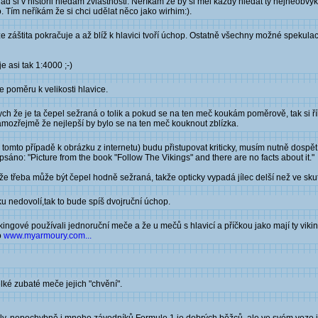
 si v historii hledám zvláštnosti. Neříkám že by si měl každý hledat ty nejneobvykl
 Tím neříkám že si chci udělat něco jako wirhim:).
 že záštita pokračuje a až blíž k hlavici tvoří úchop. Ostatně všechny možné spekul
 asi tak 1:4000 ;-)
 poměru k velikosti hlavice.
ch že je ta čepel sežraná o tolik a pokud se na ten meč koukám poměrově, tak si ř
amozřejmě že nejlepší by bylo se na ten meč kouknout zblízka.
v tomto případě k obrázku z internetu) budu přistupovat kriticky, musím nutně dosp
sáno: "Picture from the book "Follow The Vikings" and there are no facts about it."
e třeba může být čepel hodně sežraná, takže opticky vypadá jílec delší než ve skut
ku nedovolí,tak to bude spíš dvojruční úchop.
ikingové používali jednoruční meče a že u mečů s hlavicí a příčkou jako mají ty viki
o
www.myarmoury.com...
lké zubaté meče jejich "chvění".