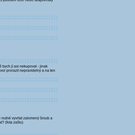
š původní vzor nebo strajírenský
 bych jí asi nekupoval - jinak
tvor prorazit nepravidelný a na ten
 nutné vyvrtat zalomený šroub a
t? (fota zašlu)