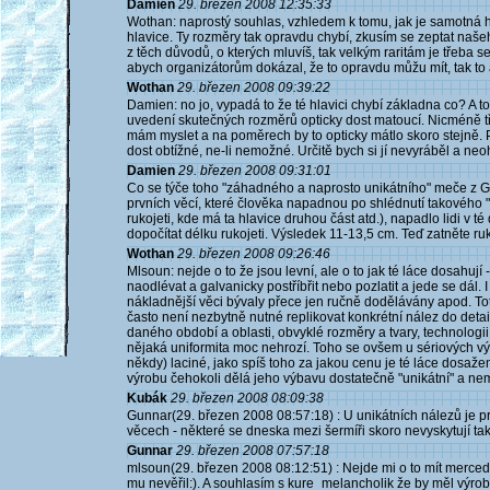
Damien
29. březen 2008 12:35:33
Wothan: naprostý souhlas, vzhledem k tomu, jak je samotná
hlavice. Ty rozměry tak opravdu chybí, zkusím se zeptat našeh
z těch důvodů, o kterých mluvíš, tak velkým raritám je třeba 
abych organizátorům dokázal, že to opravdu můžu mít, tak to
Wothan
29. březen 2008 09:39:22
Damien: no jo, vypadá to že té hlavici chybí základna co? A 
uvedení skutečných rozměrů opticky dost matoucí. Nicméně t
mám myslet a na poměrech by to opticky mátlo skoro stejně. P
dost obtížné, ne-li nemožné. Určitě bych si jí nevyráběl a ne
Damien
29. březen 2008 09:31:01
Co se týče toho "záhadného a naprosto unikátního" meče z G
prvních věcí, které člověka napadnou po shlédnutí takového "u
rukojeti, kde má ta hlavice druhou část atd.), napadlo lidi v 
dopočítat délku rukojeti. Výsledek 11-13,5 cm. Teď zatněte ruk
Wothan
29. březen 2008 09:26:46
Mlsoun: nejde o to že jsou levní, ale o to jak té láce dosahují 
naodlévat a galvanicky postříbřit nebo pozlatit a jede se dál. 
nákladnější věci bývaly přece jen ručně dodělávány apod. To
často není nezbytně nutné replikovat konkrétní nález do detai
daného období a oblasti, obvyklé rozměry a tvary, technologi
nějaká uniformita moc nehrozí. Toho se ovšem u sériových výr
někdy) laciné, jako spíš toho za jakou cenu je té láce dosaž
výrobu čehokoli dělá jeho výbavu dostatečně "unikátní" a n
Kubák
29. březen 2008 08:09:38
Gunnar(29. březen 2008 08:57:18) : U unikátních nálezů je pro
věcech - některé se dneska mezi šermíři skoro nevyskytují tak
Gunnar
29. březen 2008 07:57:18
mlsoun(29. březen 2008 08:12:51) : Nejde mi o to mít merced
mu nevěřil:). A souhlasím s kure_melancholik že by měl výrob