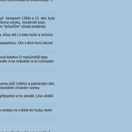
ou nesrovnatelně efektivnější :-)
apř. Sempach 1386) a 15. stol. byla
níkova vojska. Jezdecké kopí,
m "tyčkařům" zůstal prakticky
a, kůsy atd.) a taky kuše a ručnice.
halapartnou. Oni s těch koní slézali
ová kladiva či nejrůznější typy
petkt. A ne málokdo si to rozmyslel
druhou půlí 14tého a patnáctým stol.,
ppelsoldnér chráněn svýma
řípadně si ho zkrátili :) Asi věděli
a nedaly mi v bitvě do huby, nedo