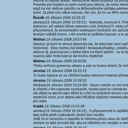
Řezník to napsal skvěle. Nemůžeme stavět pravidla na princip
Pravidla pro bodání co jsem uvedl jsou takový, že riziko mini
když na mě vběhne jakožto na těžkooděného pěšáka pitomec co 
bolet. Já před ním utíkat nebudu. Ale vím, že ho na 99% nezraní
Řezník
19. březen 2008 19:26:16
skretus(19. březen 2008 16:59:52) : Nebodej, nechceš-li. Poku
dokonce i při sekání dřeva sekerkou (viď, Kolchozi?), nebo při
připomenout, že procentuální zastoupení bodných ran způso
druhým uděláš hovno, s tím prvním je potřeba bojovat- a t
Wothan
19. březen 2008 18:07:44
Skretus: já bych to shrnul lakonicky tak, že bitvy kde není z
historické - bitvy mohou být klidně i fantasy/pohádky), zvládnu
stránce (tj. pracovat jen s tolika lidmi na které stačím - co 
nuance jako hroty kopí je tak trochu zbytečné.
Wothan
19. březen 2008 18:00:56
Třeba svrhnou gumovou atrapu a pak se budou bránit, že netušil
skretus
19. březen 2008 16:22:15
To bude leglace az za 1000let budou milovníci historie přemej
skretus
19. březen 2008 15:59:52
Wothan(19. březen 2008 16:24:38) : Skoro cokoliv co má hrot j
je zřejmé s tím naprosto souhlasím, myslel jsem to v kontextu
ale dělat na akcích jako děláš ty a lidi na podobné úrovni v
zbytečně zraní, je to stejné jako NEdělat zápřahy nesekat jak
pro sebe.
Kubák
19. březen 2008 15:41:49
skretus(19. březen 2008 16:34:22) : S připraveností a zajišt
taky měla platit s jakoukoliv zbraní bez rozdílu.
Jistě že to nevezmu a nepošlu to někomu plnou silou do oblič
mečem se také provádí tak, aby se několmu nic nestalo a není 