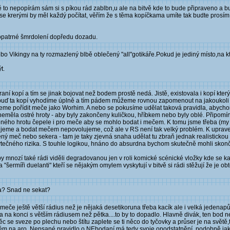
 to nepopírám sám si s píkou rád zablbn,u ale na bitvě kde to bude připraveno a b
a se krerými by měl každý počítat, věřím že s těma kopíčkama umíte tak budte prosím
 opatrné šmrdolení dopředu dozadu.
o Vikingy na ty rozmazlený blbě oblečený "all"gotikáře.Pokud je jediný místo,na kte
t.
raní kopí a tím se jinak bojovat než bodem prostě nedá. Jistě, existovala i kopí kter
že buď ta kopí vyhodíme úplně a tím pádem můžeme rovnou zapomenout na jakoukoli
žeme pořídit meče jako Worhim. A nebo se pokusíme udělat taková pravidla, abychom 
 neměla ostré hroty - aby byly zakončeny kuličkou, hříbkem nebo byly oblé. Připom
bleného hrotu čepele i pro meče aby se mohlo bodat i mečem. K tomu jsme třeba (my n
ujeme a bodat mečem nepovolujeme, což ale v RS není tak velký problém. K upra
ný meč nebo sekera - tam je taky zjevná snaha udělat tu zbraň jednak realisticko
tečného rizika. S touhle logikou, hnáno do absurdna bychom skutečně mohli skonči
by mnozí také rádi viděli degradovanou jen v roli komické scénické vložky kde se k
 "šermíři duelanti" kteří se nějakým omylem vyskytují v bitvě si rádi stěžují že je 
ma? Snad ne sekat?
meče ještě větší rádius než je nějaká desetikoruna třeba kacík ale i velká jedenapů
 konci s větším rádiusem než pětka....to by to dopadlo. Hlavně divák, ten bod neuv
se sveze po plechu nebo štítu zaplete se ti něco do tyčovky a průser je na světě,
hém na aro. Nepsané pravidlo o NEbodaní má tedy svoje opodstatnění, podobně jak