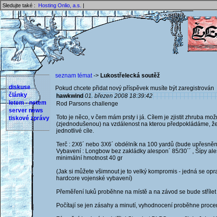
Sledujte také :
Hosting Onlio, a.s.
|
seznam témat
->
Lukostřelecká soutěž
diskuse
Pokud chcete přidat nový příspěvek musíte být zaregistrován 
články
hawkwind
01. březen 2008 18:39:42
letem - netem
Rod Parsons challenge
server news
Toto je něco, v čem mám prsty i já. Cílem je zjistit zhruba mož
tiskové zprávy
(zjednodušenou) na vzdálenost na kterou předpokládáme, že 
jednotlivé cíle.
Terč : 2X6´ nebo 3X6´ obdélník na 100 yardů (bude upřesně
Vybavení : Longbow bez zakládky alespon´ 85/30´´ , Šípy ales
minimální hmotnost 40 gr
(Jak si můžete všimnout je to velký kompromis - jedná se opr
hardcore vojenské vybavení)
Přeměření luků proběhne na místě a na závod se bude střílet 
Počítají se jen zásahy a minutí, vyhodnocení proběhne proce