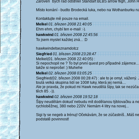
Zárověn´ bych rád odstřílel Standart BLBS arrow fligh, John Hol
Místo konání - budto Brodecká luka, nebo na Wothanburku na
Kontaktujte mě pouze na email.
Melkel
01. březen 2008 21:40:05
Ehm ehm, chybí ten e-mail :-).
hawkwind
01. březen 2008 22:45:56
To jsem myslel každej zná... :D
hawkwindetseznamdotcz
Siegfried
01. březen 2008 23:28:47
Melkel(01. březen 2008 22:40:05) :
Si nepochopil ne ? To byl první quest pro případné zájemce... a
takže si neprošel :) Muhehe
Melkel
02. březen 2008 03:05:25
Siegfried(02. březen 2008 00:28:47) : ale to je omyl, vážený.
toulá velká skupina lidí se 100# luky, která jej nemá....
Ale je pravda, že pokud mi Hawk neudělá šípy, tak se nezúčas
těch 85 .-)).
hawkwind
02. březen 2008 19:52:18
Šípy neudělám dokud´nebudu mít dodělanou týblovačku a ne
rychloběžnej, 380 nebo 220V. Nemám 4 litry na novej...
Sigi ty se negeb a trénuj! Očekávám, že se zúčastníš...Máš nejsi
podstatě povinnost!