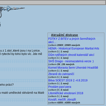
Aktuální diskuse
FOTKY Z BITEV a jiných šermířských
akcí....
(celkem
2069
)
2069 nových
HEMA - Historical European Martial Arts
 1.stol.,které jsou i na Lorice.
(celkem
1
)
1 nový
ytectví by toho bylo víc. Jde mě
Dům rytířských ctností kalendář akcí
(celkem
1
)
1 nový
SHŠ Drago - nesmazatelná verze :)
(celkem
26
)
26 nových
Kornet Moravia šerm Uherské Hradiště
(celkem
1
)
1 nový
Zbraně do zahraničí
(celkem
1
)
1 nový
Bitva SOEST 2019 2.-4.8.2019
(celkem
1
)
1 nový
eho práci?
Prodám paví pera
(celkem
3
)
3 nové
 v malé umělecké slévárně na Malé
Litoměřické vinobraní 2018
(celkem
1
)
1 nový
Kováři, mečíři, zbrojíři
(celkem
4355
)
4355 nových