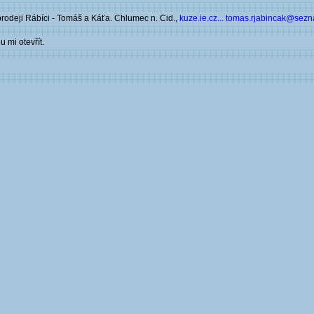
 prodeji Rábíci - Tomáš a Káťa. Chlumec n. Cid.,
kuze.ie.cz...
tomas.rjabincak@sezn
 mi otevřít.