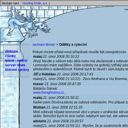
Sledujte také :
Hosting Onlio, a.s.
|
seznam témat
->
Odlitky a rytectví
diskuse
Pokud chcete přidat nový příspěvek musíte být zaregistrován 
články
malej
21. únor 2008 20:10:22
letem - netem
Ahoj! Nevíte o někom kdo dělá nebo má zkušenosti s odléváním
server news
Lemování mám zajištěno. Dále ozdoby na gotický rytířský pás
především o autentičnost. Klidně bych to zkusil i sám,kdyby t
tiskové zprávy
Jiří z Holohlav
21. únor 2008 20:17:43
malej(21. únor 2008 21:10:22) : Zkus Wothana a Via Boemia,
maser
21. únor 2008 20:47:35
Bídákův článek:
www.livinghistory.cz...
malej
21. únor 2008 21:50:11
Našel jsem člověca,kterej se zabývá odléváním. Pro případ 
Wothan
21. únor 2008 22:51:35
Mně odlévali nějaké bronzové věci v praze v umělecké slévá
skále. Bohužel bych to sice našel, kdybych tam byl, ale adre
alistaire
21. únor 2008 23:20:57
malej(21. únor 2008 22:50:11) : Myslím, že je soukromník děla