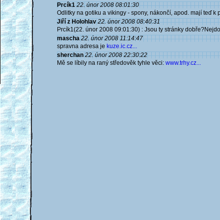
Prcík1
22. únor 2008 08:01:30
Odlitky na gotiku a vikingy - spony, nákončí, apod. mají teď k
Jiří z Holohlav
22. únor 2008 08:40:31
Prcík1(22. únor 2008 09:01:30) : Jsou ty stránky dobře?Nejdou
mascha
22. únor 2008 11:14:47
spravna adresa je
kuze.ic.cz...
sherchan
22. únor 2008 22:30:22
Mě se líbily na raný středověk tyhle věci:
www.trhy.cz...