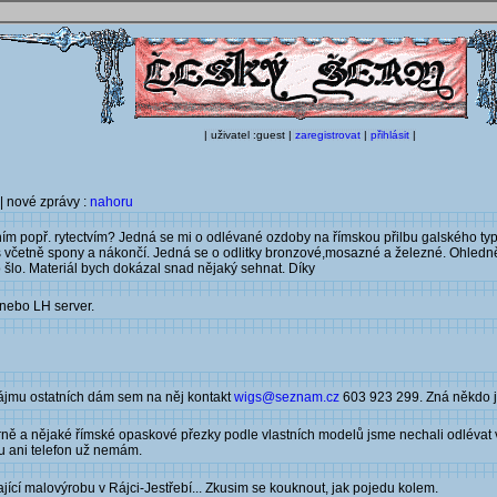
| uživatel :guest |
zaregistrovat
|
přihlásit
|
| nové zprávy :
nahoru
 popř. rytectvím? Jedná se mi o odlévané ozdoby na římskou přilbu galského typu z
 včetně spony a nákončí. Jedná se o odlitky bronzové,mosazné a železné. Ohledně r
o šlo. Materiál bych dokázal snad nějaký sehnat. Díky
nebo LH server.
zájmu ostatních dám sem na něj kontakt
wigs@seznam.cz
603 923 299. Zná někdo j
rně a nějaké římské opaskové přezky podle vlastních modelů jsme nechali odlévat
su ani telefon už nemám.
jící malovýrobu v Rájci-Jestřebí... Zkusim se kouknout, jak pojedu kolem.