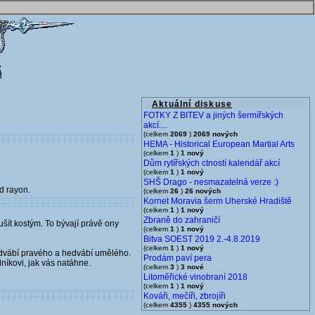
Aktuální diskuse
FOTKY Z BITEV a jiných šermířských
akcí....
(celkem
2069
)
2069 nových
HEMA - Historical European Martial Arts
(celkem
1
)
1 nový
Dům rytířských ctností kalendář akcí
(celkem
1
)
1 nový
SHŠ Drago - nesmazatelná verze :)
nd rayon.
(celkem
26
)
26 nových
Kornet Moravia šerm Uherské Hradiště
(celkem
1
)
1 nový
Zbraně do zahraničí
šít kostým. To bývají právě ony
(celkem
1
)
1 nový
Bitva SOEST 2019 2.-4.8.2019
(celkem
1
)
1 nový
hedvábí pravého a hedvábí umělého.
Prodám paví pera
níkovi, jak vás natáhne.
(celkem
3
)
3 nové
Litoměřické vinobraní 2018
(celkem
1
)
1 nový
Kováři, mečíři, zbrojíři
(celkem
4355
)
4355 nových