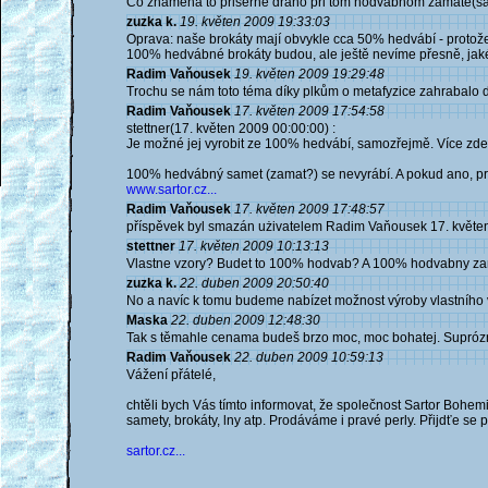
Co znamena to priserne draho pri tom hodvabnom zamate(s
zuzka k.
19. květen 2009 19:33:03
Oprava: naše brokáty mají obvykle cca 50% hedvábí - protože
100% hedvábné brokáty budou, ale ještě nevíme přesně, jaké 
Radim Vaňousek
19. květen 2009 19:29:48
Trochu se nám toto téma díky plkům o metafyzice zahrabalo d
Radim Vaňousek
17. květen 2009 17:54:58
stettner(17. květen 2009 00:00:00) :
Je možné jej vyrobit ze 100% hedvábí, samozřejmě. Více zd
100% hedvábný samet (zamat?) se nevyrábí. A pokud ano, pr
www.sartor.cz...
Radim Vaňousek
17. květen 2009 17:48:57
příspěvek byl smazán użivatelem Radim Vaňousek 17. květe
stettner
17. květen 2009 10:13:13
Vlastne vzory? Budet to 100% hodvab? A 100% hodvabny z
zuzka k.
22. duben 2009 20:50:40
No a navíc k tomu budeme nabízet možnost výroby vlastního vzo
Maska
22. duben 2009 12:48:30
Tak s těmahle cenama budeš brzo moc, moc bohatej. Suprózní,
Radim Vaňousek
22. duben 2009 10:59:13
Vážení přátelé,
chtěli bych Vás tímto informovat, že společnost Sartor Bohe
samety, brokáty, lny atp. Prodáváme i pravé perly. Přijdťe se 
sartor.cz...