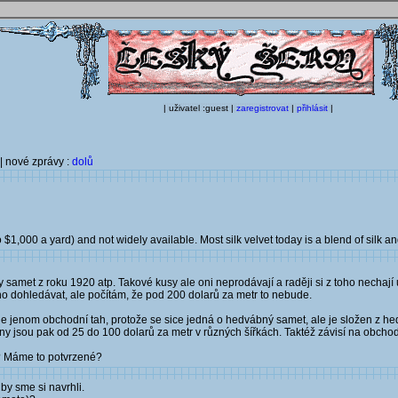
| uživatel :guest |
zaregistrovat
|
přihlásit
|
| nové zprávy :
dolů
o $1,000 a yard) and not widely available. Most silk velvet today is a blend of silk a
met z roku 1920 atp. Takové kusy ale oni neprodávají a raději si z toho nechají u
 dohledávat, ale počítám, že pod 200 dolarů za metr to nebude.
ž je jenom obchodní tah, protože se sice jedná o hedvábný samet, ale je složen z 
 jsou pak od 25 do 100 dolarů za metr v různých šířkách. Taktéž závisí na obchod
u? Máme to potvrzené?
by sme si navrhli.