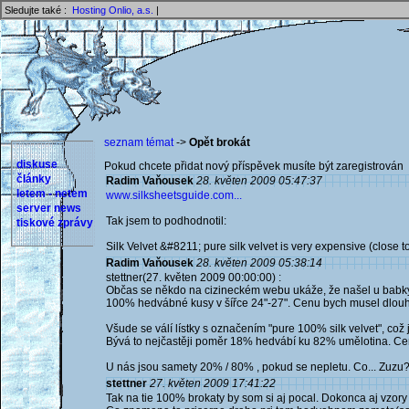
Sledujte také :
Hosting Onlio, a.s.
|
seznam témat
->
Opět brokát
diskuse
Pokud chcete přidat nový příspěvek musíte být zaregistrován 
články
Radim Vaňousek
28. květen 2009 05:47:37
letem - netem
www.silksheetsguide.com...
server news
Tak jsem to podhodnotil:
tiskové zprávy
Silk Velvet &#8211; pure silk velvet is very expensive (close t
Radim Vaňousek
28. květen 2009 05:38:14
stettner(27. květen 2009 00:00:00) :
Občas se někdo na cizineckém webu ukáže, že našel u babky sa
100% hedvábné kusy v šířce 24"-27". Cenu bych musel dlouho
Všude se válí lístky s označením "pure 100% silk velvet", co
Bývá to nejčastěji poměr 18% hedvábí ku 82% umělotina. Ceny
U nás jsou samety 20% / 80% , pokud se nepletu. Co... Zuz
stettner
27. květen 2009 17:41:22
Tak na tie 100% brokaty by som si aj pocal. Dokonca aj vzory 