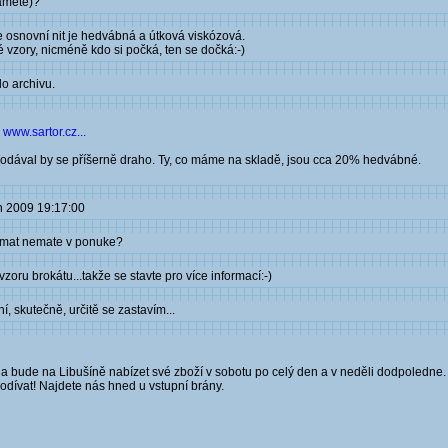
amete)?
 osnovní nit je hedvábná a útková viskózová.
vzory, nicméně kdo si počká, ten se dočká:-)
o archivu.
e
www.sartor.cz...
odával by se příšerně draho. Ty, co máme na skladě, jsou cca 20% hedvábné.
n 2009 19:17:00
amat nemate v ponuke?
ru brokátu...takže se stavte pro více informací:-)
 skutečně, určitě se zastavím...
mia bude na Libušíně nabízet své zboží v sobotu po celý den a v neděli dodpoledn
podívat! Najdete nás hned u vstupní brány.