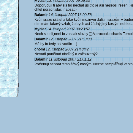
Mydlar
15. listopad 2007 09:56:33
Doporucuji ti aby sis ho nechal usit,to je asi nejlepsi reseni
chtel poradit staci napsat:)
Balamir
14. listopad 2007 16:00:58
Kvůli srazu přátel a také kvůli možným dalším srazům v budou
nim mám takový vztah, že bych asi žádný jiný kostým nehleda
Mydlar
14. listopad 2007 09:23:57
Nech si usit,neni to zas tak slozity:)))A procpak schanis Tem
Balamir
12. listopad 2007 21:53:00
Mě by to tedy asi vadilo. :-)
chomi
12. listopad 2007 21:48:42
Nevadí poněkud ohořelý a začouzený?
Balamir
11. listopad 2007 21:01:12
Potřebuji sehnat templářský kostým. Nechci templářský varkoč,