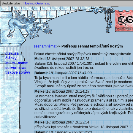
Sledujte také :
Hosting Onlio, a.s.
|
seznam témat
->
Potřebuji sehnat templářský kostým
diskuse
Pokud chcete přidat nový příspěvek musíte být zaregistrován 
články
Melkel
18. listopad 2007 18:32:18
letem - netem
Balamir(18. listopad 2007 17:41:30) : pokud ti je volný perfektn
server news
švadlene do rukou, ustřelí jen trochu.
tiskové zprávy
Balamir
18. listopad 2007 16:41:30
To já bych musel mít o tom hábitu informace, ale bohužel žá
Vím jen, že byli ušity z lnu, protože ve Svaté zemi je mnohem vě
Evropě nosili hábity úplně ze stejného materiálu jako ve Svat
Melkel
18. listopad 2007 10:24:19
Je hromada švadlen, které kostýmy šijí, většinou ti i poradí,
doporučuji velmi dobře nastudovat prameny a jít za nimi s p
Můžu doporučit Alenu Petřinovou, je schopná šít jakkoliv od s
ve střizích a dělá kvalitně. Šije jak z dodaného, tak z vlastního 
nemá dumpingové ceny některých zájmových krejčových. Pokud
curiavitkov.cz .
Melkel
18. listopad 2007 10:23:54
příspěvek byl smazán użivatelem Melkel 18. listopad 2007 1
Balamir
18. listopad 2007 09:58:20