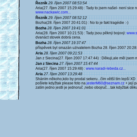
Řezník
29. říjen 2007 08:53:54
Aria(27. říjen 2007 15:29:48) : Tady to jsem našel- není sice na
www.nackawic.com...
Řezník
29. říjen 2007 08:52:12
Bozha(28. říjen 2007 20:41:01) : No to je fakt tragédie :-)
Bozha
28. říjen 2007 19:41:01
Aria(28. říjen 2007 10:21:53) : Tady jsou pěkný bojový:
www.s
dvanáct stovek dobrá cena.
Bozha
28. říjen 2007 19:37:47
příspěvek byl smazán użivatelem Bozha 28. říjen 2007 20:28
Aria
28. říjen 2007 09:21:53
Jan z Siecina(27. říjen 2007 17:47:44) : Děkuji,ale měl jsem n
Jan z Siecina
27. říjen 2007 15:47:44
Aria(27. říjen 2007 15:29:48) :
www.naradi-lebeda.cz...
Aria
27. říjen 2007 13:29:48
Sháním někoho,kdo by prodal sekeru...čím větší tím lepší XD
pošlete kdyžtak please foto na
jesterM60@seznam.cz
+ její 
zatím jedno jestli je jednoruč ,nebo obojruč....tak kdyžtak děku