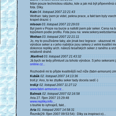
Mám pouze technickou otázku, kde a jak má být připevněná d
fota. Díky.
Kain
04. listopad 2007 22:21:43
Wothan: taky jsem je videl, pekna prace, a fakt tam byly vsech
krapet drazsi:-)
mlsoun
03. listopad 2007 22:29:03
Byl jsem v Praze na burze a nafotil jsem pár seker. Cena na b
topůrkem podle profilu. Fota jsou na: www.sekery.webzdarma.
Wothan
03. listopad 2007 22:21:11
Jo, my to používáme taky, ale jinak bez legrace - ukazoval m
výrobce seker a v jeho nabídce jsou sekery z velmi kvalitní m
dokonce repliky arch. nálezů tesařských seker z raného a vr
relativně drahé.
.Manfred
03. listopad 2007 21:43:32
Já bych se tedy přimluvil za tohoto výrobce. S jeho sekerami 
online.cz...
Rozhodně mi to přijde kvalitnější než níže (fabri-armorum) zm
Kubák
02. listopad 2007 14:13:36
troll.jr: Ano, to ke zbytku seker tady docela sedí:-)
troll.jr
02. listopad 2007 11:27:12
www.fabri-armorum.cz...
Bahnak
02. listopad 2007 02:16:58
Aria 27. říjen 2007 15:29:48
www.repliky.info...
s touhle to vyhraješ, fakt...
Aria
01. listopad 2007 14:58:31
Řezník(29. říjen 2007 09:53:54) : Díky za inspiraci:o)...