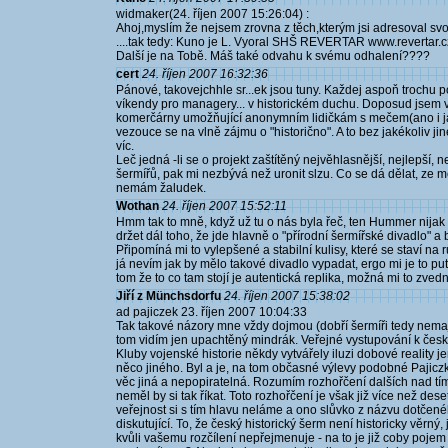
widmaker(24. říjen 2007 15:26:04) :
Ahoj,myslím že nejsem zrovna z těch,kterým jsi adresoval svoji
....tak tedy: Kuno je L. Vyoral SHŠ REVERTAR www.revertar.c
Další je na Tobě. Máš také odvahu k svému odhalení????
cert
24. říjen 2007 16:32:36
Pánové, takovejchhle sr...ek jsou tuny. Každej aspoň trochu
víkendy pro managery... v historickém duchu. Doposud jsem v
komerčárny umožňující anonymním lidičkám s mečem(ano i já
vezouce se na vlně zájmu o "historično". A to bez jakékoliv j
víc.
Leč jedná -li se o projekt zaštítěný nejvěhlasnější, nejlepší, 
šermířů, pak mi nezbývá než uronit slzu. Co se dá dělat, ze m
nemám žaludek.
Wothan
24. říjen 2007 15:52:11
Hmm tak to mně, když už tu o nás byla řeč, ten Hummer nijak
držet dál toho, že jde hlavně o "přírodní šermířské divadlo" 
Připomíná mi to vylepšené a stabilní kulisy, které se staví na 
já nevím jak by mělo takové divadlo vypadat, ergo mi je to p
tom že to co tam stojí je autentická replika, možná mi to zvedn
Jiří z Münchsdorfu
24. říjen 2007 15:38:02
ad pajiczek 23. říjen 2007 10:04:33
Tak takové názory mne vždy dojmou (dobří šermíři tedy nemají
tom vidím jen upachtěný mindrák. Veřejné vystupování k česk
Kluby vojenské historie někdy vytvářely iluzi dobové reality je
něco jiného. Byl a je, na tom občasné výlevy podobné Pajiczko
věc jiná a nepopiratelná. Rozumím rozhořčení dalších nad tím,
neměl by si tak říkat. Toto rozhořčení je však již více než dese
veřejnost si s tím hlavu neláme a ono slůvko z názvu dotčené
diskutující. To, že český historický šerm není historicky věrný, 
kvůli vašemu rozčílení nepřejmenuje - na to je již coby pojem př