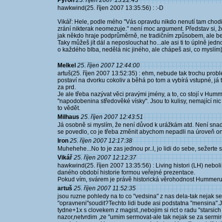
Pyroh
25. říjen 2007 13:22:43
hawkwind(25. říjen 2007 13:35:56) : :-D
Vikář: Hele, podle mého "Vás opravdu nikdo nenutí tam chodit
zrání nikterak neomezuje." není moc argument. Představ si, že 
jak někdo hraje podprůměrně, ne tradičním způsobem, ale bere
Taky můžeš jít dál a neposlouchat ho...ale asi ti to úplně je
o každého blba, nedělá nic jiného, ale chápeš asi, co myslím)
Melkel
25. říjen 2007 12:44:00
artuš(25. říjen 2007 13:52:35) : ehm, nebude tak trochu probl
postaví na dvorku cokoliv a běhá po tom a vybírá vstupné, já 
za prd.
Je ale třeba nazývat věci pravými jmény, a to, co stojí v Humm
"napodobenina středověké vísky". Jsou to kulisy, nemající nic 
to vědět.
Milhaus
25. říjen 2007 12:43:51
Já osobně si myslím, že není důvod k urážkám atd. Není snad
se povedlo, co je třeba změnit abychom nepadli na úroveň 
Iron
25. říjen 2007 12:17:38
Muhehehe...No to je zas jednou pr..l, jo lidi do sebe, sežerte se
Vikář
25. říjen 2007 12:12:37
hawkwind(25. říjen 2007 13:35:56) : Living histori (LH) neboli
daného období historie formou veřejné prezentace.
Pokud vím, svárem je právě historická věrohodnost Hummer
artuš
25. říjen 2007 11:52:35
jsou ruzne pohledy na to co "vedsina" z nas dela-tak nejak s
"opravneni"soudit?Techto lidi bude asi podstatna "mensina".
tydne+1x s clovekem z magist.,nebojim si rict o radu "starsic
nazor,netvrdim ,ze "umim sermovat-ale tak nejak se za serm