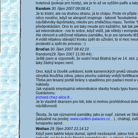
hotelová (pokoje pro hosty), ale je to až ve vyšším patře a tak
Random
30. říjen 2007 09:08:41
Je to tristní, ale na druhou stranu, já to chápu. Proto mi při
něco nového, když se alespoň inspiruje - takové "koukatelné
návštěvníky-fajnšmekry, nikoliv pro změkčilou masu. Tenhle 
předpokládám. Ono to asi taky neude pro každého, tak tak ja
ad rekonstrukce - rve to srdce, když vidíš, jak někdy i evropsk
Ale obnovit a udržovat nějakou památku, to je asi opravdu těž
A vrátit nějakou stávající trosku zpět do užívání, to si moc ne
posteskli a zpět do procesu :-)
Broďan
30. říjen 2007 08:42:10
Random(29. říjen 2007 21:00:44) :
Ještě jsem si vzpomněl, že vodní hrad Blatná byl ve 14. stol
taky žádný kopec není.
Ono, když si člověk uvědomí, kolik kamenických prvků obsaho
obvyklá tloušťka zdiva, jakou plochu zabíraly vnější fortifika
Třeba jen tesaný portál brány s vpadlinou pro padací most a
náklady.
Jak vypadá smysluplná rekonstrukce stavby hradu typu fran
Guédelonu:
jrichard.chez-alice.fr...
Je to vlastně skanzen pro lidi, kde si mohou prohlédnout dobo
návštěvností.
Škoda, že tak významné památky, jako je např. zámek ve Stráž
(aktuálně na prodej:
www.castles-palaces.cz...
) , chátrají, za
lunaparku apod.
Wothan
29. říjen 2007 21:14:12
Když jsem takhle kdysi dumal, úplně nezávazně, jakou hist. s