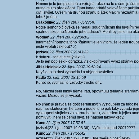
Hmmm je to jen písemná a veřejná rakce na to o čem je šermí
nutno mu to předkládat. Tjam tadadadááá velevážené publiku
civil slyšel. Ovšem na druhou stranu plátek Maxim neznám a 
téhož jména.
Drakobijec
23. říjen 2007 05:27:46
Podle jednoho člověka se nedají soudit všichni tím myslím re
špatnou skupinu.Nemáte jeho adresu? Mohli by jsme mu ukázat
Wothan
22. říjen 2007 22:06:02
Informační hodnota toho "článku" je jen v tom, že jeden trouba
ještě vyplatí tisknout? :-)
jezisek
22. říjen 2007 21:43:22
k dotazu - tohle je celý text :-)
Je to jen popisek k obrázku, viz okopírovaný výřez stránky 
Jiří z Holohlav
22. říjen 2007 19:58:24
Když ono to dost vypovídá i o objednavatelích.
Padlo
22. říjen 2007 18:15:59
Kuno: jo, vychazi to vzdycky trochu driv.
No, Maxim sem nikdy nemel rad, opovrhuju temahle sra*kama 
vazne. Muzou se jit vycpat..
No jinak je pravda ze dost sermirskych vystoupeni za moc ne
napr. se skutecnym hercem a podle toho pak taky vypada jejich
vystoupeni stojicich za starou backoru, vzhledem k jejich om
pomluvit), neni se cemu divit, ze napsali takovy kecy.
Kuno
22. říjen 2007 17:57:51
jezisek(22. říjen 2007 19:08:38) : Vyšlo Listopad 2007????
Kuno
22. říjen 2007 17:55:42
jezisek(22. říjen 2007 19:08:38) : Jde zveřejnit celý text?