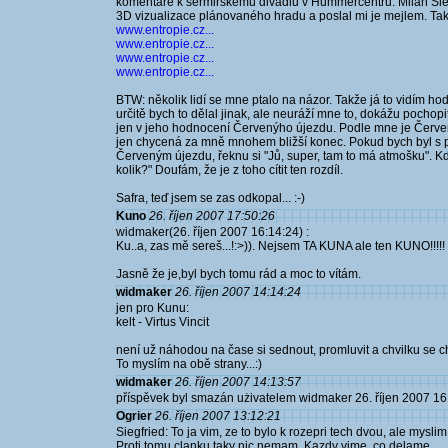
komentare k sermirskemu divadlu v Hummercentru. Milan Slep
3D vizualizace plánovaného hradu a poslal mi je mejlem. Tak
www.entropie.cz...
www.entropie.cz...
www.entropie.cz...
www.entropie.cz...
BTW: několik lidí se mne ptalo na názor. Takže já to vidím h
určitě bych to dělal jinak, ale neuráží mne to, dokážu pocho
jen v jeho hodnocení Červenýho újezdu. Podle mne je Červe
jen chycená za mně mnohem bližší konec. Pokud bych byl s p
Červeným újezdu, řeknu si "Jů, super, tam to má atmošku". K
kolik?" Doufám, že je z toho cítit ten rozdíl.
Safra, teď jsem se zas odkopal... :-)
Kuno
26. říjen 2007 17:50:26
widmaker(26. říjen 2007 16:14:24) :
Ku..a, zas mě sereš...!:>)). Nejsem TA KUNA ale ten KUNO!!!!! 
Jasně že je,byl bych tomu rád a moc to vítám.
widmaker
26. říjen 2007 14:14:24
jen pro Kunu:
kelt - Virtus Vincit
není už náhodou na čase si sednout, promluvit a chvilku se 
To myslím na obě strany...:)
widmaker
26. říjen 2007 14:13:57
příspěvek byl smazán użivatelem widmaker 26. říjen 2007 16
Ogrier
26. říjen 2007 13:12:21
Siegfried: To ja vim, ze to bylo k rozepri tech dvou, ale mysli
Proti tomu clanku taky nic nemam. Kazdy vime, co delame...