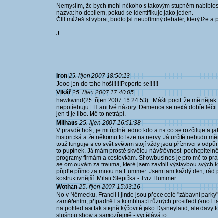
Nemyslím, že bych mohl někoho s takovým stupněm nablblosti ja
nazvat ho debilem, pokud se identifikuje jako jeden.
Čili můžeš si vybrat, budto jsi neupřímný debatér, který lže a
J.
Iron
25. říjen 2007 18:50:13
Jooo jen do toho hoši!!!!!Poperte se!!!!!!
Vikář
25. říjen 2007 17:40:05
hawkwind(25. říjen 2007 16:24:53) : Mášli pocit, že mě nějak ov
nepotřebuju LH ani tvé názory. Demence se nedá dobře léčit a n
jen ti je libo. Mě to netrápí.
Milhaus
25. říjen 2007 16:51:38
V pravdě hoši, je mi úplně jedno kdo a na co se rozčiluje a ja
historická a že někomu to leze na nervy. Já určitě nebudu mě
totiž funguje a co svět světem stojí vždy jsou příznivci a odpůr
to pupínek. Já mám prostě skvělou návštěvnost, pochopiteln
programy firmám a cestovkám. Showbusines je pro mě to pra
se omlouvám za trauma, které jsem zavinil výstavbou svých kuli
přijďte přímo za mnou na Hummer. Jsem tam každý den, rád p
kostruktivnější. Milan Slepička - Tvrz Hummer
Wothan
25. říjen 2007 15:03:16
No v Německu, Francii i jinde jsou přece celé "zábavní parky" 
zaměřením, případně i s kombinací různých prostředí (ano i ta 
na pohled asi tak stejně kýčovité jako Dysneyland, ale davy 
slušnou show a samozřejmě - vydělává to.