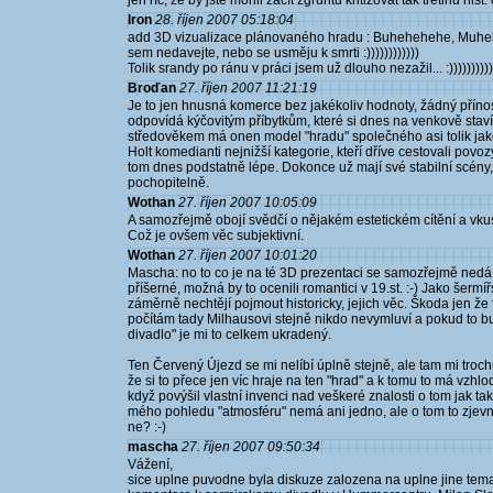
jen říc, že by jste mohli začít zgruntu kritizovat tak třetinu hist.
Iron
28. říjen 2007 05:18:04
add 3D vizualizace plánovaného hradu : Buhehehehe, Muhehe
sem nedavejte, nebo se usměju k smrti :))))))))))))
Tolik srandy po ránu v práci jsem už dlouho nezažil... :))))))))))
Broďan
27. říjen 2007 11:21:19
Je to jen hnusná komerce bez jakékoliv hodnoty, žádný příno
odpovídá kýčovitým příbytkům, které si dnes na venkově staví 
středověkem má onen model "hradu" společného asi tolik jako
Holt komedianti nejnižší kategorie, kteří dříve cestovali povo
tom dnes podstatně lépe. Dokonce už mají své stabilní scény, ..
pochopitelně.
Wothan
27. říjen 2007 10:05:09
A samozřejmě obojí svědčí o nějakém estetickém cítění a vkusu
Což je ovšem věc subjektivní.
Wothan
27. říjen 2007 10:01:20
Mascha: no to co je na té 3D prezentaci se samozřejmě nedá 
příšerné, možná by to ocenili romantici v 19.st. :-) Jako šerm
záměrně nechtějí pojmout historicky, jejich věc. Škoda jen že 
počítám tady Milhausovi stejně nikdo nevymluví a pokud to b
divadlo" je mi to celkem ukradený.
Ten Červený Újezd se mi nelíbí úplně stejně, ale tam mi troch
že si to přece jen víc hraje na ten "hrad" a k tomu to má vzhlo
když povýšil vlastní invenci nad veškeré znalosti o tom jak ta
mého pohledu "atmosféru" nemá ani jedno, ale o tom to zjevně n
ne? :-)
mascha
27. říjen 2007 09:50:34
Vážení,
sice uplne puvodne byla diskuze zalozena na uplne jine tema