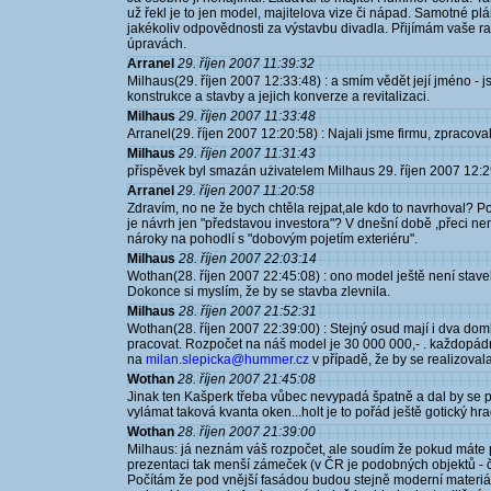
už řekl je to jen model, majitelova vize či nápad. Samotné p
jakékoliv odpovědnosti za výstavbu divadla. Přijímám vaše ra
úpravách.
Arranel
29. říjen 2007 11:39:32
Milhaus(29. říjen 2007 12:33:48) : a smím vědět její jméno - js
konstrukce a stavby a jejich konverze a revitalizaci.
Milhaus
29. říjen 2007 11:33:48
Arranel(29. říjen 2007 12:20:58) : Najali jsme firmu, zpracov
Milhaus
29. říjen 2007 11:31:43
příspěvek byl smazán użivatelem Milhaus 29. říjen 2007 12:
Arranel
29. říjen 2007 11:20:58
Zdravím, no ne že bych chtěla rejpat,ale kdo to navrhoval? Po
je návrh jen "představou investora"? V dnešní době ,přeci není
nároky na pohodlí s "dobovým pojetím exteriéru".
Milhaus
28. říjen 2007 22:03:14
Wothan(28. říjen 2007 22:45:08) : ono model ještě není stave
Dokonce si myslím, že by se stavba zlevnila.
Milhaus
28. říjen 2007 21:52:31
Wothan(28. říjen 2007 22:39:00) : Stejný osud mají i dva dom
pracovat. Rozpočet na náš model je 30 000 000,- . každopádně
na
milan.slepicka@hummer.cz
v případě, že by se realizoval
Wothan
28. říjen 2007 21:45:08
Jinak ten Kašperk třeba vůbec nevypadá špatně a dal by se p
vylámat taková kvanta oken...holt je to pořád ještě gotický hr
Wothan
28. říjen 2007 21:39:00
Milhaus: já neznám váš rozpočet, ale soudím že pokud máte pr
prezentaci tak menší zámeček (v ČR je podobných objektů - ča
Počítám že pod vnější fasádou budou stejně moderní materiá