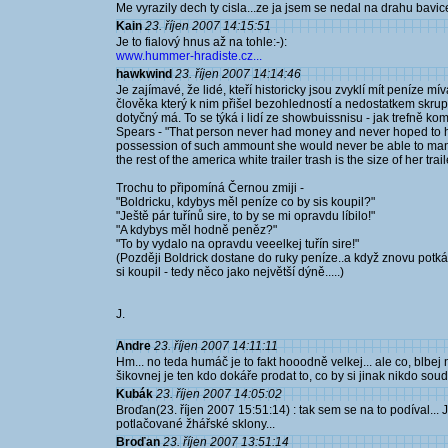
Me vyrazily dech ty cisla...ze ja jsem se nedal na drahu bavice
Kain
23. říjen 2007 14:15:51
Je to fialový hnus až na tohle:-):
www.hummer-hradiste.cz...
hawkwind
23. říjen 2007 14:14:46
Je zajímavé, že lidé, kteří historicky jsou zvyklí mít peníze m
člověka který k nim přišel bezohledností a nedostatkem skrup
dotyčný má. To se týká i lidí ze showbuissnisu - jak trefně 
Spears - "That person never had money and never hoped to h
possession of such ammount she would never be able to mana
the rest of the america white trailer trash is the size of her trail
Trochu to připomíná Černou zmiji -
"Boldricku, kdybys měl peníze co by sis koupil?"
"Ještě pár tuřínů sire, to by se mi opravdu líbilo!"
"A kdybys měl hodně peněz?"
"To by vydalo na opravdu veeelkej tuřín sire!"
(Později Boldrick dostane do ruky peníze..a když znovu potká
si koupil - tedy něco jako největší dýně.....)
J.
Andre
23. říjen 2007 14:11:11
Hm... no teda humáč je to fakt hooodně velkej... ale co, blbej
šikovnej je ten kdo dokáře prodat to, co by si jinak nikdo soudn
Kubák
23. říjen 2007 14:05:02
Broďan(23. říjen 2007 15:51:14) : tak sem se na to podíval... 
potlačované žhářské sklony...
Broďan
23. říjen 2007 13:51:14