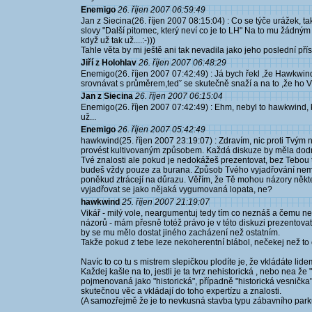
Enemigo
26. říjen 2007 06:59:49
Jan z Siecina(26. říjen 2007 08:15:04) : Co se týče urážek, ta
slovy "Další pitomec, který neví co je to LH" Na to mu žád
když už tak už....:-)))
Tahle věta by mi ještě ani tak nevadila jako jeho poslední pří
Jiří z Holohlav
26. říjen 2007 06:48:29
Enemigo(26. říjen 2007 07:42:49) : Já bych řekl ,že Hawkw
srovnávat s průměrem,tedˇ se skutečně snaží a na to ,že ho V
Jan z Siecina
26. říjen 2007 06:15:04
Enemigo(26. říjen 2007 07:42:49) : Ehm, nebyl to hawkwind, kdo
už...
Enemigo
26. říjen 2007 05:42:49
hawkwind(25. říjen 2007 23:19:07) : Zdravím, nic proti Tvým n
provést kultivovaným způsobem. Každá diskuze by měla dodržo
Tvé znalosti ale pokud je nedokážeš prezentovat, bez Tebou 
budeš vždy pouze za burana. Způsob Tvého vyjadřování nemá
poněkud ztrácejí na důrazu. Věřím, že Tě mohou názory některý
vyjadřovat se jako nějaká vygumovaná lopata, ne?
hawkwind
25. říjen 2007 21:19:07
Vikář - milý vole, neargumentuj tedy tím co neznáš a čemu ne
názorů - mám přesně totéž právo je v této diskuzi prezentovat 
by se mu mělo dostat jiného zacházení než ostatním.
Takže pokud z tebe leze nekoherentní blábol, nečekej než to
Navíc to co tu s mistrem slepičkou plodíte je, že vkládáte lidem 
Každej kašle na to, jestli je ta tvrz nehistorická , nebo nea že 
pojmenovaná jako "historická", případně "historická vesnička" a
skutečnou věc a vkládají do toho expertízu a znalosti.
(A samozřejmě že je to nevkusná stavba typu zábavního parku