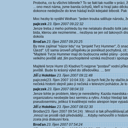
Proboha, co tu všichni blbnete? To se fakt tak nudíte v práci,
... ono mezi náma, jsme banda úchylů, kteří si hrají jako děc
dokonce nedejbože do krve hádají kvůli kdejaké blbosti. Pak 
Moc hezky to vystihl Wothan: "jeden trouba sděluje národu, že
pajiczek
23. říjen 2007 09:22:32
Jenze treba z meho pohledu by me nelakalo divadlo tolik jako 
bida, kterou ale nezmenime... nezbyva se jen od takovych dis
dokola
Broďan
23. říjen 2007 09:20:25
By mne zajímal "názor lidu" na "projekt Tvrz Hummer", či sn
Újezd". Už sama úroveň příspěvku je poněkud pochybná, cit.:
"Majitelé Tvrze Hummer mají do budoucna velké plány - pos
velkého jeviště atd.,tím pochopitelně vzniká možnost i spoluprá
Majitelé tvrze Humr (či Kladivo?) nejprve "postaví" vodní pří
jeviště. Bude to krásný výlet do středověku. .... brrr
Jiří z Holohlav
23. říjen 2007 09:11:48
pajiczek(23. říjen 2007 10:04:33) : Já bych řekl,že by stačilo
nečeká historii stejně jako ji nečeká v televizní pohádce.Je t
pajiczek
23. říjen 2007 08:04:33
Jenze tohle je problem, ktery je neresitelny. Kazda maestsk
organizatoru neobejde bez sermiru a rytiru. A kdyz hledaji 
pseudosermiru, jelikoz ti kvalitnejsi nebo alespon lepe vypa
Jiří z Holohlav
23. říjen 2007 08:02:30
Broďan(23. říjen 2007 09:54:24) : Mnozí si tak přivydělávají
,mnozí se prostě rádi předvádějí......Kdyby nehovořili o histo
zcela jiná diskusní fora.
Broďan
23. říjen 2007 07:54:24