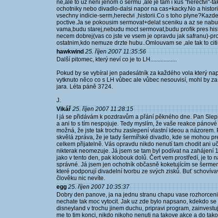
ne,ale to uz neni jenom o sermu ,ale je tam i kus "herectvi"-t
ochotniky nebo divadlo-dalsi napor na cas+kacky.No a histo
vsechny indicie-serm,herectvi ,historii.Co s toho plyne?Kaz
poctive.Ja se pokousim sermovat+delat sceniku a az se nabu
vama,budu starej,nebudu moct sermovat,budu profik pres hist
necem dobrej(vas co jste ve vsem je opravdu jak safranu)-pr
ostatnim,kdo nemuze drzte hubu..Omlouvam se ,ale tak to citi
hawkwind
25. říjen 2007 11:35:56
Další pitomec, který neví co je to LH..................
Pokud by se vybíral jen padesátník za každého vola který na
vytknuto něco co s LH vůbec ale vůbec nesouvisí, mohl by za
jara. Léta páně 3724.
J.
Vikář
25. říjen 2007 11:28:15
I já se přidávám k pozdravům a přání pěkného dne. Pan Slepi
a ani to s tím nespojuje. Tedy myslím, že vaše reakce pánové 
možná, že jste tak trochu zaslepení vlastní ideou a názorem. P
skvělá zpráva, že je tady šermířské divadlo, kde se mohou pre
celkem přijatelně. Vás opravdu nikdo nenutí tam chodit ani uč
nikterak neomezuje. Já jsem se tam byl podívat na zahájení 
jako v tento den, pak klobouk dolů. Čert vem prostředí, je to
správné. Já jsem jen ochotník občasně koketujícím se šermem a
které podporují divadelní tvorbu ze svých zisků. Buť schovív
člověku nic nevíte.
egg
25. říjen 2007 10:35:37
Dobry den panove, ja na jednu stranu chapu vase rozhorceni,
nechate tak moc vytocit. Jak uz zde bylo napsano, kdekdo se
disneyland v trochu jinem duchu, pripravi program, zainvestuj
me to tim konci, nikdo nikoho nenuti na takove akce a do takov