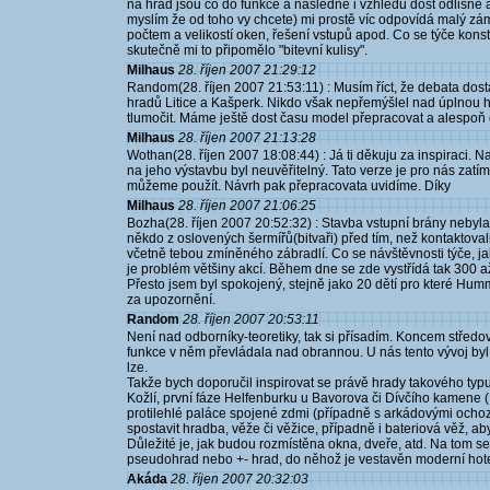
na hrad jsou co do funkce a následně i vzhledu dost odlišné a 
myslím že od toho vy chcete) mi prostě víc odpovídá malý zá
počtem a velikostí oken, řešení vstupů apod. Co se týče konstr
skutečně mi to připomělo "bitevní kulisy".
Milhaus
28. říjen 2007 21:29:12
Random(28. říjen 2007 21:53:11) : Musím říct, že debata dos
hradů Litice a Kašperk. Nikdo však nepřemýšlel nad úplnou hi
tlumočit. Máme ještě dost času model přepracovat a alespoň č
Milhaus
28. říjen 2007 21:13:28
Wothan(28. říjen 2007 18:08:44) : Já ti děkuju za inspiraci.
na jeho výstavbu byl neuvěřitelný. Tato verze je pro nás zatí
můžeme použít. Návrh pak přepracovata uvidíme. Díky
Milhaus
28. říjen 2007 21:06:25
Bozha(28. říjen 2007 20:52:32) : Stavba vstupní brány nebyla
někdo z oslovených šermířů(bitvaři) před tím, než kontakto
včetně tebou zmíněného zábradlí. Co se návštěvnosti týče, jak
je problém většiny akcí. Během dne se zde vystřídá tak 300 a
Přesto jsem byl spokojený, stejně jako 20 dětí pro které Hum
za upozornění.
Random
28. říjen 2007 20:53:11
Není nad odborníky-teoretiky, tak si přísadím. Koncem střed
funkce v něm převládala nad obrannou. U nás tento vývoj byl p
lze.
Takže bych doporučil inspirovat se právě hrady takového typu
Kožlí, první fáze Helfenburku u Bavorova či Dívčího kamene 
protilehlé paláce spojené zdmi (případně s arkádovými ochozy
spostavit hradba, věže či věžice, případně i bateriová věž, ab
Důležité je, jak budou rozmístěna okna, dveře, atd. Na tom se uk
pseudohrad nebo +- hrad, do něhož je vestavěn moderní hote
Akáda
28. říjen 2007 20:32:03