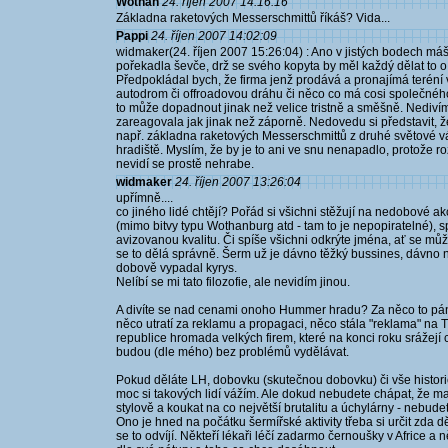
Wothan
24. říjen 2007 14:16:16
Základna raketových Messerschmittů říkáš? Vida...
Pappi
24. říjen 2007 14:02:09
widmaker(24. říjen 2007 15:26:04) : Ano v jistých bodech máš 
pořekadla ševče, drž se svého kopyta by měl každý dělat to o
Předpokládal bych, že firma jenž prodává a pronajímá teréní
autodrom či offroadovou dráhu či něco co má cosi společného
to může dopadnout jinak než velice tristně a směšně. Nedivím 
zareagovala jak jinak než záporně. Nedovedu si představit, 
např. základna raketových Messerschmittů z druhé světové vá
hradiště. Myslím, že by je to ani ve snu nenapadlo, protože 
nevidí se prostě nehrabe.
widmaker
24. říjen 2007 13:26:04
upřímně....
co jiného lidé chtějí? Pořád si všichni stěžují na nedobové a
(mimo bitvy typu Wothanburg atd - tam to je nepopiratelné), s
avizovanou kvalitu. Či spíše všichni odkrýte jména, ať se mů
se to dělá správně. Šerm už je dávno těžký bussines, dávno n
dobově vypadal kyrys.
Nelíbí se mi tato filozofie, ale nevidím jinou.
A divíte se nad cenami onoho Hummer hradu? Za něco to páno
něco utratí za reklamu a propagaci, něco stála "reklama" na TV
republice hromada velkých firem, které na konci roku srážejí
budou (dle mého) bez problémů vydělávat.
Pokud děláte LH, dobovku (skutečnou dobovku) či vše histor
moc si takových lidí vážím. Ale dokud nebudete chápat, že ma
stylově a koukat na co největší brutalitu a úchylárny - nebud
Ono je hned na počátku šermířské aktivity třeba si určit zda d
se to odvíjí. Někteří lékaři léčí zadarmo černoušky v Africe a 