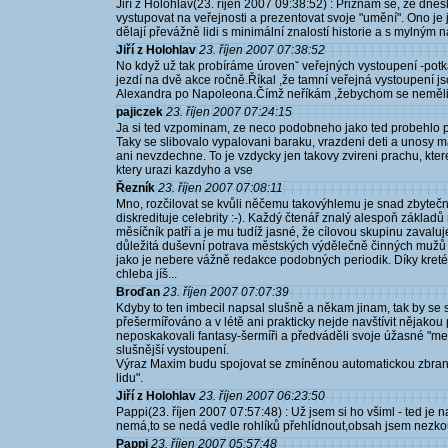
Jiří z Holohlav(23. říjen 2007 09:38:52) : Přiznám se, že d
vystupovat na veřejnosti a prezentovat svoje "umění". Ono je je
dělají převážně lidi s minimální znalostí historie a s mylným 
Jiří z Holohlav
23. říjen 2007 07:38:52
No když už tak probíráme úrovenˇ veřejných vystoupení -potka
jezdí na dvě akce ročně.Říkal ,že tamní veřejná vystoupení js
Alexandra po Napoleona.Čímž neříkám ,žebychom se neměli 
pajiczek
23. říjen 2007 07:24:15
Ja si ted vzpominam, ze neco podobneho jako ted probehlo pre
Taky se slibovalo vypalovani baraku, vrazdeni deti a unosy m
ani nevzdechne. To je vzdycky jen takovy zvireni prachu, kt
ktery urazi kazdyho a vse
Řezník
23. říjen 2007 07:08:11
Mno, rozčilovat se kvůli něčemu takovýhlemu je snad zbytečný.
diskredituje celebrity :-). Každý čtenář znalý alespoň základů
měsíčník patří a je mu tudíž jasné, že cílovou skupinu zavaluje
důležitá duševní potrava městských výdělečně činných mužů m
jako je nebere vážně redakce podobných periodik. Díky kret
chleba jíš...
Broďan
23. říjen 2007 07:07:39
Kdyby to ten imbecil napsal slušně a někam jinam, tak by se s
přešermířováno a v létě ani prakticky nejde navštívit nějakou
neposkakovali fantasy-šermíři a předváděli svoje úžasné "meč
slušnější vystoupení.
Výraz Maxim budu spojovat se zmíněnou automatickou zbraní 
lidu".
Jiří z Holohlav
23. říjen 2007 06:23:50
Pappi(23. říjen 2007 07:57:48) : Už jsem si ho všiml - ted je 
nemá,to se nedá vedle rohlíků přehlídnout,obsah jsem nezk
Pappi
23. říjen 2007 05:57:48