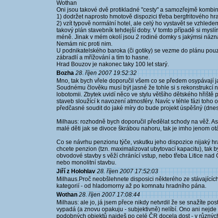
Wothan
Oni jsou takové dvě protikladné "cesty" a samozřejmě kombi
1) dodržet naprosto hmotově dispozici třeba bergfritového hra
2) vzít typově normální hotel, ale celý ho vystavět se vzhled
takový plán stavebník tehdejší doby. V tomto případě si myslí
méně. Jinak v mém okolí jsou 2 rodiné domky s jakýmsi náznak
Nemám nic proti nim.
U podnikatelského baroka (či gotiky) se vezme do plánu pou
zábradlí a mřížování a tím to hasne.
Hrad Bouzov je nakonec taky 100 let starý.
Bozha
28. říjen 2007 19:52:32
Mno, tak bych vřele doporučil všem co se předem osypávají ja
Soudnému člověku musí být jasné že tohle si s rekonstrukcí
lobotomii. Zbytek uvidí něco ve stylu většího dětského hřišt
staveb sloužící k navození atmosféry. Navíc v téhle fázi toh
předčasné soudit do jaké míry do bude projekt úspěšný (dne
Milhaus: rozhodně bych doporučil předělat schody na věž. As
malé děti jak se divoce škrábou nahoru, tak je imho jenom o
Co se návrhu penzionu týče, vskutku jeho dispozice nijaký h
chcete penzion (tzn. maximalizovat ubytovací kapacitu), tak b
obvodové stavby s věží chránící vstup, nebo třeba Litice nad 
nebo monolitní stavbu.
Jiří z Holohlav
28. říjen 2007 17:52:03
Milhaus.Proč neobšlehnete disposici některého ze stávajícíc
kategorií - od hladomorny až po komnatu hradního pána.
Wothan
28. říjen 2007 17:08:44
Milhaus: ale jo, já jsem přece nikdy netvrdil že se snažíte post
vypadá (a znovu opakuju - subjektivně) nelíbí. Ono ani nejde o
podobných objektů najdeš po celé ČR docela dost - v různých r