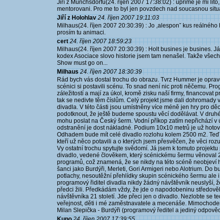
Jiří z Münchsdorfu(24. říjen 2007 17:38:02) : uprime je mi lito
mentorovani. Pro me to byl jen povzdech nad soucasnou situ
Jiří z Holohlav
24. říjen 2007 19:11:03
Milhaus(24. říjen 2007 20:30:39) : Jo ,alesponˇ kus reálného
prosím tu animaci.
cert
24. říjen 2007 18:59:23
Milhaus(24. říjen 2007 20:30:39) : Holt busines je busines. Já 
kodex Asociace slovo historie jsem tam nenašel. Takže všech
Show must go on...
Milhaus
24. říjen 2007 18:30:39
Rád bych vás dostal trochu do obrazu. Tvrz Hummer je opravd
scénici si postavili scénu. To snad není nic proti něčemu. Pro
záležitostí a mají za úkol, kromě zisku naší firmy, financovat
tak se nedivte těm číslům. Celý projekt jsme dali dohromady v
divadla. V této části jsou umístněny více méně jen hry pro d
podotknout, že ještě budeme spoustu věcí dodělávat. V druhé
mohu poslat na Český šerm. Vodní příkop zatím nepřichází v ú
odstranění je dost nákladné. Podium 10x10 metrů je už hotové
Odhadem bude mít celé divadlo rozlohu kolem 2500 m2. Teď k 
kteří už něco potavili a o kterých jsem přesvěčen, že věci roz
Vy ostatní trochu spytujte svědomí. Já jsem k tomuto projektu 
divadlo, vedené člověkem, který scénickému šermu věnoval 2
programů, což znamená, že se nikdy na této scéně neobjeví ho
šanci jako Burdýři, Merleti, Gori Armigeri nebo Alotrium. Do
potlachy, nesoutěžní přehlídky skupin scénického šermu ale 
programový řiditel divadla nikdy žádný návštěvník neuslyší, ž
předci žili. Předkádám vždy, že jde o napodobeninu středov
návštěvníka 21 století. Jde přeci jen o divadlo. Nezlobte se te
veřejnost, děti i mé zaměstnavatele a mecenáše. Mimochodem
Milan Slepička - Burdýři (programový ředitel a jediný odpově
Kuno
24. říjen 2007 17:39:55