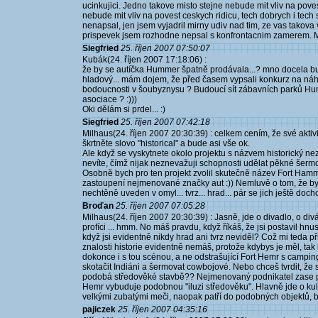
ucinkujici. Jedno takove misto stejne nebude mit vliv na poves
nebude mit vliv na povest ceskych ridicu, tech dobrych i tech
nenapsal, jen jsem vyjadril mirny udiv nad tim, ze vas takova
prispevek jsem rozhodne nepsal s konfrontacnim zamerem. M
Siegfried
25. říjen 2007 07:50:07
Kubák(24. říjen 2007 17:18:06) :
že by se autíčka Hummer špatně prodávala...? mno docela bu
hladový... mám dojem, že před časem vypsali konkurz na náhra
bodoucnosti v šoubyznysu ? Budoucí sít zábavních parků H
asociace ? :)))
Oki dělám si prdel... :)
Siegfried
25. říjen 2007 07:42:18
Milhaus(24. říjen 2007 20:30:39) : celkem cením, že své aktiv
škrtněte slovo "historical" a bude asi vše ok.
Ale když se vyskytnete okolo projektu s názvem historický n
nevíte, čímž nijak neznevažuji schopnosti udělat pěkné šermo
Osobně bych pro ten projekt zvolil skutečně název Fort Hammer
zastoupení nejmenované značky aut :)) Nemluvě o tom, že by t
nechtěně uveden v omyl... tvrz... hrad... pár se jich ještě do
Broďan
25. říjen 2007 07:05:28
Milhaus(24. říjen 2007 20:30:39) : Jasně, jde o divadlo, o diváky 
profíci ... hmm. No máš pravdu, když říkáš, že jsi postavil hnus
když jsi evidentně nikdy hrad ani tvrz neviděl? Což mi teda př
znalosti historie evidentně nemáš, protože kdybys je měl, tak 
dokonce i s tou scénou, a ne odstrašující Fort Hemr s cam
skotačit Indiáni a šermovat cowbojové. Nebo chceš tvrdit, že
podobá středověké stavbě?? Nejmenovaný podnikatel zase post
Hemr vybuduje podobnou "iluzi středověku". Hlavně jde o kultu
velkými zubatými meči, naopak patří do podobných objektů, byť
pajiczek
25. říjen 2007 04:35:16