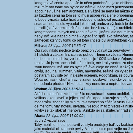
kongresová centra apod. Je to něco podobného jako oblíben
rozumím tak tohle má být co do nároků něco mezi penzionem 
apod. ne? Já nejsem architekt, ale vážně se nenašel někdo kd
za každou cenu na tom že to musí aspoň vzdáleně připomínat 
to bude vypadat jako hrad a nebude to splňovat požadavky na 
snad ani nemuselo vypadat jako hrad, protože výsledek je dost
poradit (s návrhem a určitě ne sám bez konzultací) s archite
kongrescentrum bych asi zadal někomu jinému ale neumím si 
nebyl kýč. Ale napadlo mně - vypadá to spíš jako zámeček, a
zámeček který by tomu co od toho chcete byl architektonicky 
Milhaus
28. říjen 2007 15:35:47
Opravdu nikdo nechce tento penzion vydávat za opravdový hra
21.století a zákazník chce své pohodlí, tomu se vše na Humm
obchodního hlediska, že to tak není, je 100% laické veřejnost
realita. Já jsem obchodník né historik, mé kroky vedou za
svou hodnotu má, ale co bych přiléval oleje do ohně. Každý s
chtějí, jsou na Hummeru vítáni, navrhněte, reálně, co vylepšit a
postarám aby jste byli náležitě oceněni. Podotýkám, že boura
Wotane, máš-li chuť a hlavně zájem postavit historicky věrný 
dohodnuta předem! Nikoho a nikdy nenutím a nepřemlouvám.
Wothan
28. říjen 2007 11:52:43
Akáda: materiál a zdobení už to nezachrání - sama architektura
velikost oken, dveří a jejich umístění apod. ukazuje stejně 
moderními zbohatlíky minimum estetického cítění a vkusu. Ale 
dejme tomu vily, hotelu, divadla. Nesoudím to z hlediska histo
kdyby se tak stokrát jmenoval. A nikdo jej za skutečný hrad 
Akáda
28. říjen 2007 11:00:09
add 3D vizualizace
Taky mohli ten hotel postavit ve stylu prodejny baťovy krabic
jako materiál ci ozdobné prvky. A nakonec se podívejte na Jan