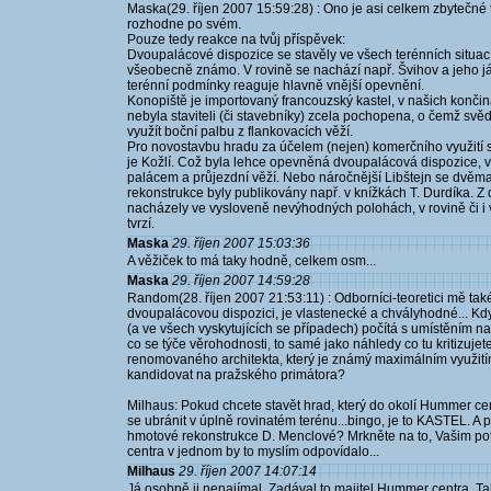
Maska(29. říjen 2007 15:59:28) : Ono je asi celkem zbytečné t
rozhodne po svém.
Pouze tedy reakce na tvůj příspěvek:
Dvoupalácové dispozice se stavěly ve všech terénních situací
všeobecně známo. V rovině se nachází např. Švihov a jeho já
terénní podmínky reaguje hlavně vnější opevnění.
Konopiště je importovaný francouzský kastel, v našich končin
nebyla staviteli (či stavebníky) zcela pochopena, o čemž svě
využít boční palbu z flankovacích věží.
Pro novostavbu hradu za účelem (nejen) komerčního využití s
je Kožlí. Což byla lehce opevněná dvoupalácová dispozice, 
palácem a průjezdní věží. Nebo náročnější Libštejn se dvěma
rekonstrukce byly publikovány např. v knížkách T. Durdíka. Z d
nacházely ve vysloveně nevýhodných polohách, v rovině či i 
tvrzí.
Maska
29. říjen 2007 15:03:36
A věžiček to má taky hodně, celkem osm...
Maska
29. říjen 2007 14:59:28
Random(28. říjen 2007 21:53:11) : Odborníci-teoretici mě také
dvoupalácovou dispozici, je vlastenecké a chvályhodné... Kd
(a ve všech vyskytujících se případech) počítá s umístěním n
co se týče věrohodnosti, to samé jako náhledy co tu kritizujet
renomovaného architekta, který je známý maximálním využití
kandidovat na pražského primátora?
Milhaus: Pokud chcete stavět hrad, který do okolí Hummer ce
se ubránit v úplně rovinatém terénu...bingo, je to KASTEL. A
hmotové rekonstrukce D. Menclové? Mrkněte na to, Vašim p
centra v jednom by to myslím odpovídalo...
Milhaus
29. říjen 2007 14:07:14
Já osobně ji nenajímal. Zadával to majitel Hummer centra. Ta