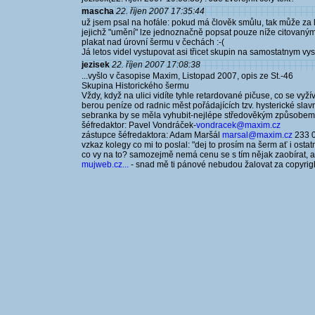
mascha
22. říjen 2007 17:35:44
už jsem psal na hofále: pokud má člověk smůlu, tak může za l
jejichž "umění" lze jednoznačně popsat pouze níže citovaný
plakat nad úrovní šermu v čechách :-(
Já letos videl vystupovat asi třicet skupin na samostatnym vys
jezisek
22. říjen 2007 17:08:38
...vyšlo v časopise Maxim, Listopad 2007, opis ze St.-46
Skupina Historického šermu
Vždy, když na ulici vidíte tyhle retardované pičuse, co se vyží
berou peníze od radnic měst pořádajících tzv. hysterické slavn
sebranka by se měla vyhubit-nejlépe středověkým způsobem. 
šéfredaktor: Pavel Vondráček-
vondracek@maxim.cz
zástupce šéfredaktora: Adam Maršál
marsal@maxim.cz
233 
vzkaz kolegy co mi to poslal: "dej to prosím na šerm ať i osta
co vy na to? samozejmě nemá cenu se s tím nějak zaobírat, ale 
mujweb.cz...
- snad mě ti pánové nebudou žalovat za copyright