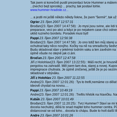
Tak jsem si konečně pustil prezentaci tvrze Hummer a málem j
...(nechci bejt sprostej) ... prachy, tak postaví tohle.
www.hummer-hradiste.cz...
... a jestli mi ještě někdo někdy řekne, že jsem "šermír", tak 
Ogrier
23. říjen 2007 12:57:31
Broďan(23. říjen 2007 14:47:58) : Jo mysi jsou svine, ale lidi t
preparace, veci po akci a kdyz je po nejakem case chci odnest
uklid ruzneho bordelu. Poradek musi byt!
Pappi
23. říjen 2007 12:56:38
Broďan(23. říjen 2007 14:47:58) : Jo ono totiž ten můj starej u
ochutnat taky něco novýho. Kočky na ně na smraďochy šediv
Budu skladovat stan v jekémsi lodním vaku a ten zavěsím na l
úplně všude no stejně jak ci.áni.
Broďan
23. říjen 2007 12:47:58
Jiří z Holohlav(23. říjen 2007 13:22:55) : Máš recht, je hnusně
pergolou na zahradě. Měl jsem tam dva, starej a novej. Kupod
impregnace chutnala. Je úplně zničenej, ještě že je po sezón
skladovat v obýváku.
Jiří z Holohlav
23. říjen 2007 11:22:55
Andre(23. říjen 2007 12:01:26) : Tys to trefil,nemáme co dělat 
ideově chystat na novou.....
Pappi
23. říjen 2007 10:49:19
Andre(23. říjen 2007 12:01:26) : Trefils hřebík na hlavičku. 
Kubák
23. říjen 2007 10:01:49
Broďan(23. říjen 2007 11:20:25) : Tvrz Hummer? Staví se mi to
docela nechutný, dělá to snad majitel toho hummer centra. P
distancoval se od toho... docela to chápu. Bude to holt další l
Andre
23. říjen 2007 10:01:26