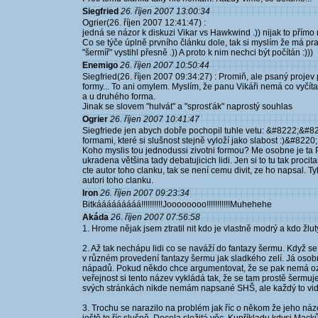
Siegfried
26. říjen 2007 13:00:34
Ogrier(26. říjen 2007 12:41:47) :
jedná se názor k diskuzi Vikar vs Hawkwind .)) nijak to přím
Co se týče úplně prvního článku dole, tak si myslím že má pr
"šermíř" vystihl přesně .)) A proto k nim nechci být počítán :)))
Enemigo
26. říjen 2007 10:50:44
Siegfried(26. říjen 2007 09:34:27) : Promiň, ale psaný projev 
formy... To ani omylem. Myslím, že panu Vikáři nemá co vyčítat
a u druhého forma.
Jinak se slovem "hulvát" a "sprosťák" naprostý souhlas
Ogrier
26. říjen 2007 10:41:47
Siegfriede jen abych dobře pochopil tuhle vetu: &#8222;&#82
formami, které si slušnost stejně vyloží jako slabost :)&#8220;
Koho myslis tou jednodussi zivotni formou? Me osobne je ta
ukradena většina tady debatujicich lidi. Jen si to tu tak procit
cte autor toho clanku, tak se není cemu divit, ze ho napsal. 
autori toho clanku.
Iron
26. říjen 2007 09:23:34
Bitkááááááááá!!!!!!!!!!Joooooooo!!!!!!!!!!!Muhehehe
Akáda
26. říjen 2007 07:56:58
1. Hrome nějak jsem ztratil nit kdo je vlastně modrý a kdo žlut
2. Až tak nechápu lidi co se naváží do fantazy šermu. Když s
v různém provedení fantazy šermu jak sladkého zelí. Já osob
nápadů. Pokud někdo chce argumentovat, že se pak nemá označ
veřejnost si tento název vykládá tak, že se tam prostě šermuj
svých stránkách nikde nemám napsané SHŠ, ale každý to vidí 
3. Trochu se narazilo na problém jak říc o někom že jeho názo