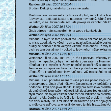
pohodlí, asi by to byla římská provinční vila - s atriem, lázněmi 
Random
29. říjen 2007 20:00:44
Broďan: Děkuji ti, náčelníku, že ses mě zastal.
Maskovanému ostrostřelci bych ještě doplnil, že pokud je hla
(ubytovna,,,, atd), pak kastel je naprosto nevhodný. Žádná ok
ve třetím, to se líbit nebude. A kulaté pokoje ve věžích? Zde
Wothan
29. říjen 2007 19:57:04
Jinak adresu mám samozřejmě na webu v kontaktech.
Wothan
29. říjen 2007 19:22:44
Milhaus: já bych se tam podíval rád - ono to ani moc nejde b
to místo apod. ale ve všední den to nezvládám, zvláště posle
audity se neurvu a těch volných víkendů v kalendáři už taky 
bych se tam dostat mohl - pokud to tedy nehoří nějak extra m
Milhaus
29. říjen 2007 19:07:03
Wothan(29. říjen 2007 18:31:58) : Rád ti poskytnu všechny i
Jinak mě napadlo, že bys mohl některý den zajet na Hummer, p
předělat a jak. Myslím si, že být na místě je lepší něž si dopis
Termín samozřejmě nechám na tobě a podřídím se tvému času. 
předložím ti finanční podmínky. A děkuju, vážím si každého z
Wothan
29. říjen 2007 17:31:58
Milhaus: já ani pořádně neznám vaše přesné požadavky - co by 
prostory apod. Jinak před nějakým časem jsem byl požádán p
podobně i když spíš jako stabilní kulisy pro šermířská předsta
skromější než jsou vaše možnosti. Mít dost prostředků, rád byc
stylu motte. Na to jak celkem nenáročnou fortifikaci to předst
vizuální efekt. Jenže to by řešilo jen jeden váš problém - nejse
pro další aktivity. Zkus mi tak čistě nezávazně poslat nějaký p
to mělo celé splňovat a to jestli jde jen o tenhle hrad/zámek/
Broďan
29. říjen 2007 16:04:29