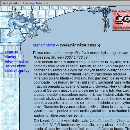
Sledujte také :
Hosting Onlio, a.s.
|
seznam témat
->
zveřejněn názor z lidu :-)
diskuse
Pokud chcete přidat nový příspěvek musíte být zaregistrován 
články
Malessow
30. říjen 2007 14:38:59
letem - netem
Ja tu debatu uz delsi dobu sleduju a neda mi to. Myslim, ze 
server news
pamatek byla velice zasadni. Myslim, ze pan Slepicka jasne r
podrizena v ramci nejakych rozumnych hranic kvality nabidnout
tiskové zprávy
nelze absolutne nic namitnout. Tedy z praktickeho hlediska.
Mne vadi spis to hledisko moralni. Kdo jiny, nez lide se vztah
popripade investorum, by meli mit snahu zachranit nase kult
hruzy mi pripada zvracene. Chapu to u cloveka, ktery k histor
postavil Cerveny ujezd), ale proste me to mrzi u lidi, kteri za
alespon nejakym zpusobem mela mit k nasi historii vztah. Vim
zpusob obzivy a kazdy se nejak zivit musi, ale je hrozny, ze 
penize a za priseru u dalnice se jmenem historie a rytiru vy
prave Guedelon je vysoce ziskova aktivita, ktera je zaroven 
vysoke urovni. penize historii urcite vydelat lze...a rozhodne k
Akáda
30. říjen 2007 09:36:10
Tak konečně nejak vykriztalizovalo, že udělat pořádný hrad
nemožné. Vnější hmotnost vy snad šla, ale ty okna... Kdežto 
hradu už tady bylo jak jsem říkal, v podobě Janova hradu. Tř