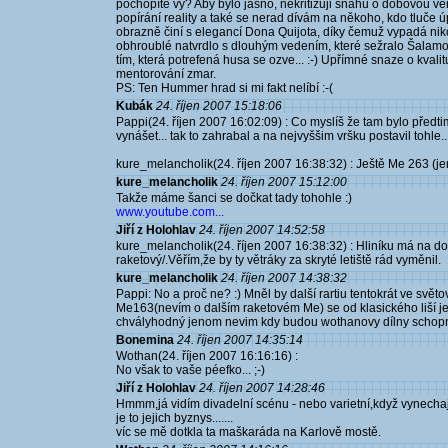
pochopíte vy? Aby bylo jasno, nekritizuji snahu o dobovou v
popírání reality a také se nerad dívám na někoho, kdo tluče ú
obrazně činí s elegancí Dona Quijota, díky čemuž vypadá nikoli
obhroublé natvrdlo s dlouhým vedením, které sežralo Šalam
tím, která potrefená husa se ozve... :-) Upřímné snaze o kval
mentorování zmar.
PS: Ten Hummer hrad si mi fakt nelíbí :-(
Kubák
24. říjen 2007 15:18:06
Pappi(24. říjen 2007 16:02:09) : Co myslíš že tam bylo předti
vynášet... tak to zahrabal a na nejvyššim vršku postavil tohle
kure_melancholik(24. říjen 2007 16:38:32) : Ještě Me 263 (jen
kure_melancholik
24. říjen 2007 15:12:00
Takže máme šanci se dočkat tady tohohle :)
www.youtube.com...
Jiří z Holohlav
24. říjen 2007 14:52:58
kure_melancholik(24. říjen 2007 16:38:32) : Hliníku má na do
raketový/.Věřím,že by ty větráky za skryté letiště rád vyměnil.
kure_melancholik
24. říjen 2007 14:38:32
Pappi: No a proč ne? :) Mněl by další rartiu tentokrát ve světo
Me163(nevím o dalším raketovém Me) se od klasického liší jen
chvályhodný jenom nevim kdy budou wothanovy dílny schopny v
Bonemina
24. říjen 2007 14:35:14
Wothan(24. říjen 2007 16:16:16) :
No však to vaše péefko... ;-)
Jiří z Holohlav
24. říjen 2007 14:28:46
Hmmm,já vidím divadelní scénu - nebo varietní,když vynechají sl
je to jejich byznys.......
víc se mě dotkla ta maškaráda na Karlově mostě.