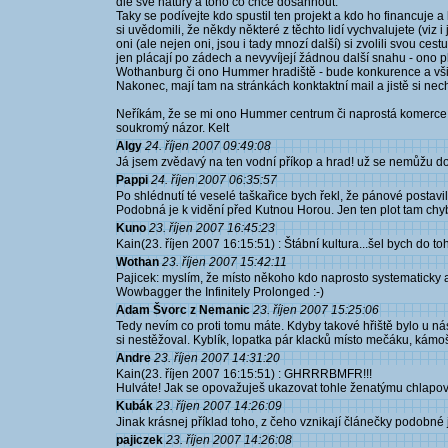
dle své nátury a toho co chce dosáhnout.
Taky se podívejte kdo spustil ten projekt a kdo ho financuje 
si uvědomili, že někdy některé z těchto lidí vychvalujete (viz
oni (ale nejen oni, jsou i tady mnozí další) si zvolili svou ce
jen plácají po zádech a nevyvíjejí žádnou další snahu - ono pl
Wothanburg či ono Hummer hradiště - bude konkurence a všich
Nakonec, mají tam na stránkách konktaktní mail a jistě si nec
Neříkám, že se mi ono Hummer centrum či naprostá komerce oh
soukromý názor. Kelt
Algy
24. říjen 2007 09:49:08
Já jsem zvědavý na ten vodní příkop a hrad! už se nemůžu dočk
Pappi
24. říjen 2007 06:35:57
Po shlédnutí té veselé taškařice bych řekl, že pánové postavi
Podobná je k vidění před Kutnou Horou. Jen ten plot tam chyb
Kuno
23. říjen 2007 16:45:23
Kain(23. říjen 2007 16:15:51) : Štábní kultura...šel bych do toho
Wothan
23. říjen 2007 15:42:11
Pajicek: myslím, že místo někoho kdo naprosto systematicky 
Wowbagger the Infinitely Prolonged :-)
Adam Švorc z Nemanic
23. říjen 2007 15:25:06
Tedy nevím co proti tomu máte. Kdyby takové hřiště bylo u nás
si nestěžoval. Kyblík, lopatka pár klacků místo mečáku, kámo
Andre
23. říjen 2007 14:31:20
Kain(23. říjen 2007 16:15:51) : GHRRRBMFR!!!
Hulváte! Jak se opovažuješ ukazovat tohle ženatýmu chlapovi
Kubák
23. říjen 2007 14:26:09
Jinak krásnej příklad toho, z čeho vznikají článečky podobné ja
pajiczek
23. říjen 2007 14:26:08