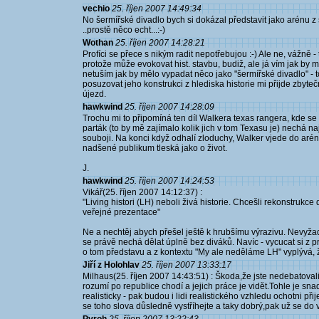
vechio
25. říjen 2007 14:49:34
No šermířské divadlo bych si dokázal představit jako arénu z 
..prostě něco echt...:-)
Wothan
25. říjen 2007 14:28:21
Profíci se přece s nikým radit nepotřebujou :-) Ale ne, vážně 
protože může evokovat hist. stavbu, budiž, ale já vím jak by m
netuším jak by mělo vypadat něco jako "šermířské divadlo" - t
posuzovat jeho konstrukci z hlediska historie mi přijde zbyteč
újezd.
hawkwind
25. říjen 2007 14:28:09
Trochu mi to připomíná ten díl Walkera texas rangera, kde se 
parták (to by mě zajímalo kolik jich v tom Texasu je) nechá n
souboji. Na konci když odhalí zloduchy, Walker vjede do arén
nadšené publikum tleská jako o život.
J.
hawkwind
25. říjen 2007 14:24:53
Vikář(25. říjen 2007 14:12:37) :
"Living histori (LH) neboli živá historie. Chcešli rekonstrukc
veřejné prezentace"
Ne a nechtěj abych přešel ještě k hrubšímu výrazivu. Nevyža
se právě nechá dělat úplně bez diváků. Navíc - vycucat si z 
o tom představu a z kontextu "My ale neděláme LH" vyplývá,
Jiří z Holohlav
25. říjen 2007 13:33:17
Milhaus(25. říjen 2007 14:43:51) : Škoda,že jste nedebatovali
rozumí po republice chodí a jejich práce je vidět.Tohle je sn
realisticky - pak budou i lidi realistického vzhledu ochotni přij
se toho slova důsledně vystříhejte a taky dobrý,pak už se do 