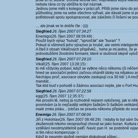
ještě to říc slušně. Docela složitá věc. Kupříkladu kdysi Mac
nebyla rána co by ublížila to byl náznak.
Jednou jsme měli s kolegou v práci při. Přišli jsme ráno do 
půlhodiny, jsme na sebe všechno vyřvali, ale dávali jsme si 
potřebovali spolu spolupracovat, ale záleželo čí řešení se pou
.... ale jinak se to dobře čte :-))))
Siegfried
26. říjen 2007 07:34:27
Enemigo(26. říjen 2007 08:59:49) :
Použil bych výraz "hulvát", "sprosťák" ale "buran" ?
Pokud si všimneš jeho výrazivo je hrubé, ale velmi inteligent
A čteš li obsah Vikářových přspěvků... hehe je mi jedno, že je
jednoduššími životními formami, které si slušnost stejně vyloží
Siegfried
26. říjen 2007 07:29:10
Vikář(25. říjen 2007 13:28:15) :
to mě vždycky pobaví, když se vytkne něco někomu (či něčemu
hned se asociační jedinci začnou ohánět útoky na nějakou aso
Nechápu proč, asociace obvykle zastupují cca 30 lidí :) A mo
mandát...
Tak klid buď v pohodě o žádnou asociaci nejde, jde o Fort Hum
Siegfried
26. říjen 2007 07:22:58
egg(25. říjen 2007 12:35:37) :
Ale prosím tě, neboj já rozhodně nejsem vytočenej, jak si někt
posmívám (a to nejčastěji velikým šaškům či šaškům velikánů
malé zrnko písku... (občas se pravda někomu připlete do soukol
Enemigo
26. říjen 2007 07:08:04
Jiří z Holohlav(26. říjen 2007 08:48:29) : I kdyby to byl sám S
zkušenosti nikoho neopravňují chovat se jako buran. Kultur
vzdělání neodmyslitelně patří. Navíc pan H. se podobně vyjad
si tím něco kompenzuje:-)
Když to neumím slušně nemám diskutovat vůbec...