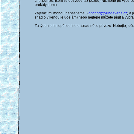
chtít peníze, jsem se dozvěděl až pozdě) Nicméně po vyčerp
brokáty doma.
Zájemci mi mohou napsat email (
obchod@vrindavana.cz
) a 
snad o víkendu je udělám) nebo nejlépe můžete přijít a vybrat
Za týden letím opět do Indie, snad něco přivezu. Nebojte, s 