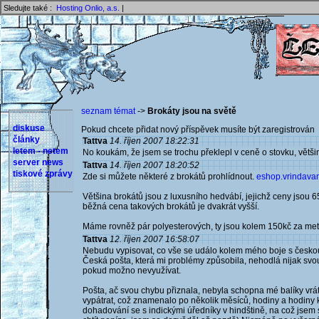
Sledujte také :
Hosting Onlio, a.s.
|
seznam témat
->
Brokáty jsou na světě
diskuse
Pokud chcete přidat nový příspěvek musíte být zaregistrován 
články
Tattva
14. říjen 2007 18:22:31
letem - netem
No koukám, že jsem se trochu překlepl v ceně o stovku, většin
server news
Tattva
14. říjen 2007 18:20:52
tiskové zprávy
Zde si můžete některé z brokátů prohlídnout.
eshop.vrindavan
Většina brokátů jsou z luxusního hedvábí, jejichž ceny jsou 6
běžná cena takových brokátů je dvakrát vyšší.
Máme rovněž pár polyesterových, ty jsou kolem 150kč za metr,
Tattva
12. říjen 2007 16:58:07
Nebudu vypisovat, co vše se událo kolem mého boje s českou 
Česká pošta, která mi problémy způsobila, nehodlá nijak svou
pokud možno nevyužívat.
Pošta, ač svou chybu přiznala, nebyla schopna mé balíky vráti
vypátrat, což znamenalo po několik měsíců, hodiny a hodiny 
dohadování se s indickými úředníky v hindštině, na což jsem 