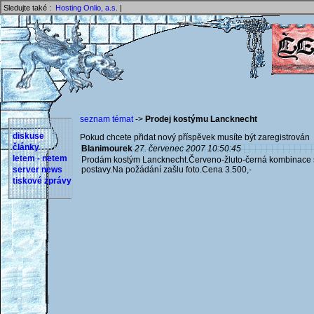
Sledujte také :
Hosting Onlio, a.s.
|
seznam témat
->
Prodej kostýmu Lancknecht
diskuse
Pokud chcete přidat nový příspěvek musíte být zaregistrován 
články
Blanimourek
27. červenec 2007 10:50:45
letem - netem
Prodám kostým Lancknecht.Červeno-žluto-černá kombinace sa
server news
postavy.Na požádání zašlu foto.Cena 3.500,-
tiskové zprávy