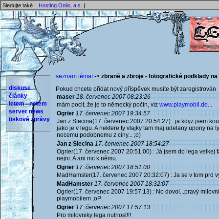
Sledujte také :
Hosting Onlio, a.s.
|
seznam témat
->
zbraně a zbroje - fotografické podklady na
diskuse
Pokud chcete přidat nový příspěvek musíte být zaregistrován 
články
maser
18. červenec 2007 08:23:26
letem - netem
mám pocit, že je to německý počin, viz
www.playmobil.de...
server news
Ogrier
17. červenec 2007 19:34:57
tiskové zprávy
Jan z Siecina(17. červenec 2007 20:54:27) : ja kdyz jsem kouk
jako je v legu. A nektere ty vlajky tam maj udelany upony na t
necemu podobnemu z ciny... ;o)
Jan z Siecina
17. červenec 2007 18:54:27
Ogrier(17. červenec 2007 20:51:00) : Já jsem do lega velkej f
nejni. A ani nic k němu.
Ogrier
17. červenec 2007 18:51:00
MadHamster(17. červenec 2007 20:32:07) : Ja se v tom prd vyz
MadHamster
17. červenec 2007 18:32:07
Ogrier(17. červenec 2007 19:57:13) : No dovol...pravý milovn
playmobilem ;oP
Ogrier
17. červenec 2007 17:57:13
Pro milovniky lega nutnost!!!