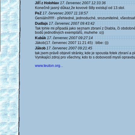
Jiří z Holohlav
17. červenec 2007 12:33:36
Konečně jasný důkaz,že kovové štíty existují od 13.stol.
PeZ
17. červenec 2007 11:18:57
Geniální!!!!!! - přehledné, jednoduché, srozumitelné, všeobsa
Dudlajs
17. červenec 2007 09:43:42
Tak tohle mi připadá jako seznam zbraní z Diabla, či obdobné
bodů jednotlivých exemplářů, muhehe :o))
Kubák
17. červenec 2007 09:27:14
Jákob(17. červenec 2007 11:21:45) : blbe:-)))
Jákob
17. červenec 2007 09:21:45
tak jsem právě objevil stránky, kde je spousta fotek zbraní a p
Vynikající zdroj pro všechny, kdo to s dobovostí myslí opravd
www.teuton.org...