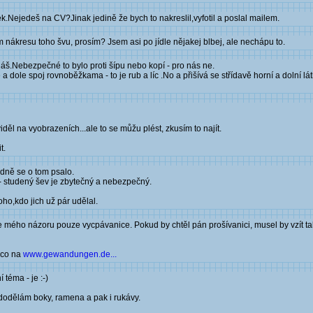
Nejedeš na CV?Jinak jedině že bych to nakreslil,vyfotil a poslal mailem.
 nákresu toho švu, prosím? Jsem asi po jídle nějakej blbej, ale nechápu to.
áš.Nebezpečné to bylo proti šípu nebo kopí - pro nás ne.
ře a dole spoj rovnoběžkama - to je rub a líc .No a přišívá se střídavě horní a dolní lá
iděl na vyobrazeních...ale to se můžu plést, zkusím to najít.
t.
odně se o tom psalo.
 - studený šev je zbytečný a nebezpečný.
oho,kdo jich už pár udělal.
 mého názoru pouze vycpávanice. Pokud by chtěl pán prošívanici, musel by vzít tak 
ěco na
www.gewandungen.de...
 téma - je :-)
a dodělám boky, ramena a pak i rukávy.