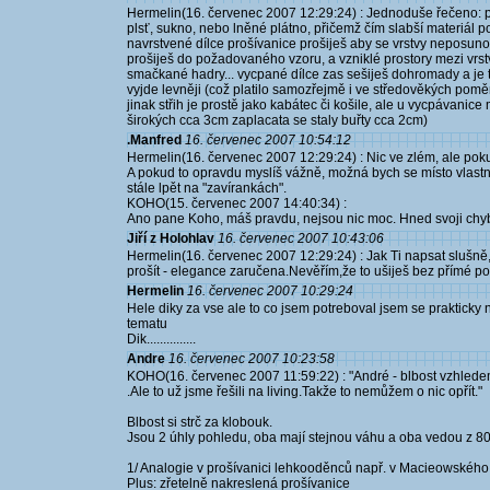
Hermelin(16. červenec 2007 12:29:24) : Jednoduše řečeno: padl
plsť, sukno, nebo lněné plátno, přičemž čím slabší materiál použi
navrstvené dílce prošívanice prošiješ aby se vrstvy neposuno
prošiješ do požadovaného vzoru, a vzniklé prostory mezi vrs
smačkané hadry... vycpané dílce zas sešiješ dohromady a je 
vyjde levněji (což platilo samozřejmě i ve středověkých pomě
jinak střih je prostě jako kabátec či košile, ale u vycpávanice 
širokých cca 3cm zaplacata se staly buřty cca 2cm)
.Manfred
16. červenec 2007 10:54:12
Hermelin(16. červenec 2007 12:29:24) : Nic ve zlém, ale po
A pokud to opravdu myslíš vážně, možná bych se místo vlastn
stále lpět na "zavírankách".
KOHO(15. červenec 2007 14:40:34) :
Ano pane Koho, máš pravdu, nejsou nic moc. Hned svoji chyb
Jiří z Holohlav
16. červenec 2007 10:43:06
Hermelin(16. červenec 2007 12:29:24) : Jak Ti napsat slušně,
prošít - elegance zaručena.Nevěřím,že to ušiješ bez přímé 
Hermelin
16. červenec 2007 10:29:24
Hele diky za vse ale to co jsem potreboval jsem se prakticky 
tematu
Dik...............
Andre
16. červenec 2007 10:23:58
KOHO(16. červenec 2007 11:59:22) : "André - blbost vzhledem
.Ale to už jsme řešili na living.Takže to nemůžem o nic opřít."
Blbost si strč za klobouk.
Jsou 2 úhly pohledu, oba mají stejnou váhu a oba vedou z 80% 
1/ Analogie v prošívanici lehkooděnců např. v Macieowského bi
Plus: zřetelně nakreslená prošívanice