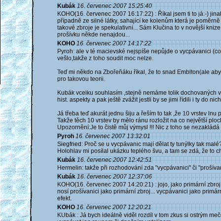
Kubák
16. červenec 2007 15:25:40
KOHO(16. červenec 2007 16:17:22) : Říkal jsem ti to já:-) jinak 
případně ze silné látky, sahající ke kolenům která je poměrně h
takové zbroje je spekulativní... Sám Klučina to v novější kni
prošívku někde nenajdou...
KOHO
16. červenec 2007 14:17:22
Pyroh: ale v té macievské nejspíše nepůjde o vycpávanici (což
vešlo,takže z toho soudit moc nelze.
Teď mi někdo na Zbořeňáku říkal, že to snad Emblton(ale abyc
pro takovou teorii.
Kubák vcelku souhlasím ,stejně nemáme tolik dochovaných vě
hist. aspekty a pak ještě zvážit jestli by se jimi řídili i ty do ni
Já třeba teď akurát jednu šiju a řeším to tak ,že 10 vrstev lnu
Takže těch 10 vrstev by mělo ránu rozložit na co největší ploch
Upozornění:Je to čistě můj výmysl !!! Nic z toho se nezaklád
Pyroh
16. červenec 2007 13:32:01
Siegfried: Proč se u vycpávanic mají dělat ty tunýlky tak malé?
Holohlav mi posílal ukázku teplého švu, a tam se zdá, že to c
Kubák
16. červenec 2007 12:42:51
Hermelin: takže při rozhodování zda "vycpávanici" či "prošíva
Kubák
16. červenec 2007 12:37:06
KOHO(16. červenec 2007 14:20:21) : jojo, jako primární zbroj j
nosí prošívanici jako primární zbroj... vycpávanici jako primár
efekt.
KOHO
16. červenec 2007 12:20:21
KUbák : Já bych ideálně viděl rozdíl v tom zkus si ostrým me