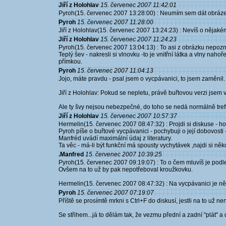
Jiří z Holohlav
15. červenec 2007 11:42:01
Pyroh(15. červenec 2007 13:28:00) : Neumím sem dát obrázek.
Pyroh
15. červenec 2007 11:28:00
Jiří z Holohlav(15. červenec 2007 13:24:23) : Nevíš o nějakém
Jiří z Holohlav
15. červenec 2007 11:24:23
Pyroh(15. červenec 2007 13:04:13) : To asi z obrázku nepozn
Teplý šev - nakresli si vlnovku -to je vnitřní látka a vlny naho
přímkou.
Pyroh
15. červenec 2007 11:04:13
Jojo, máte pravdu - psal jsem o vycpávanici, to jsem zaměnil.
Jiří z Holohlav: Pokud se nepletu, právě buřtovou verzi jsem v
Ale ty švy nejsou nebezpečné, do toho se nedá normálně trefi
Jiří z Holohlav
15. červenec 2007 10:57:37
Hermelin(15. červenec 2007 08:47:32) : Projdi si diskuse - h
Pyroh píše o buřtové vycpávanici - pochybuji o její dobovosti
Manfréd uvádí maximální údaj z literatury.
Ta věc - má-li být funkční má spousty vychytávek ,najdi si něk
.Manfred
15. červenec 2007 10:39:25
Pyroh(15. červenec 2007 09:19:07) : To o čem mluvíš je podle
Ovšem na to už by pak nepotřeboval kroužkovku.
Hermelin(15. červenec 2007 08:47:32) : Na vycpávanici je n
Pyroh
15. červenec 2007 07:19:07
Příště se prosímtě mrkni s Ctrl+F do diskusí, jestli na to už není
Se střihem...já to dělám tak, že vezmu přední a zadní "plát" 