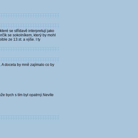
teré se střídavě interpretují jako
erčík se sokolníkem, který by mohl
le ze 13.st. a výše. I ty
ný. A docela by mně zajímalo co by
kže bych s tím byl opatrný.Nevíte