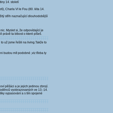
ny 14. století
í), Charla VI le Fou (80. léta 14.
žitý střih naznačující dlouhodobější
c. Myslet si, že odpovídající je
 právě ta blbost o které píšeš.
o už jsme řešili na living.Takže to
oni budou mít podobné ,viz třeba ty
í pěšáci a je jejich jedinou zbrojí.
žkooděnců vyobrazovaných ve 13.-14.
 díky vypasování a s tím spojené