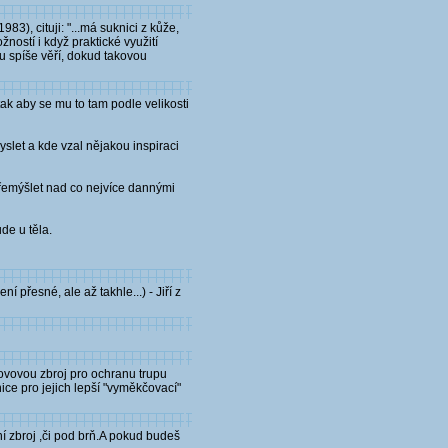
83), cituji: "...má suknici z kůže,
žností i když praktické využití
mu spíše věří, dokud takovou
ak aby se mu to tam podle velikosti
slet a kde vzal nějakou inspiraci
řemýšlet nad co nejvíce dannými
de u těla.
 přesné, ale až takhle...) - Jiří z
 kovovou zbroj pro ochranu trupu
nice pro jejich lepší "vyměkčovací"
í zbroj ,či pod brň.A pokud budeš