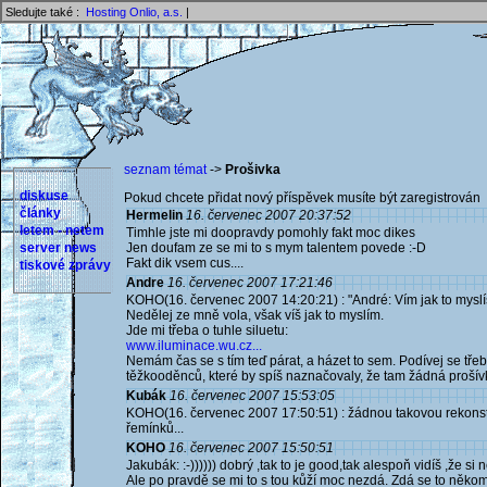
Sledujte také :
Hosting Onlio, a.s.
|
seznam témat
->
Prošivka
diskuse
Pokud chcete přidat nový příspěvek musíte být zaregistrován 
články
Hermelin
16. červenec 2007 20:37:52
letem - netem
Timhle jste mi doopravdy pomohly fakt moc dikes
server news
Jen doufam ze se mi to s mym talentem povede :-D
Fakt dik vsem cus....
tiskové zprávy
Andre
16. červenec 2007 17:21:46
KOHO(16. červenec 2007 14:20:21) : "André: Vím jak to myslíš.
Nedělej ze mně vola, však víš jak to myslím.
Jde mi třeba o tuhle siluetu:
www.iluminace.wu.cz...
Nemám čas se s tím teď párat, a házet to sem. Podívej se tře
těžkooděnců, které by spíš naznačovaly, že tam žádná prošív
Kubák
16. červenec 2007 15:53:05
KOHO(16. červenec 2007 17:50:51) : žádnou takovou rekonstr
řemínků...
KOHO
16. červenec 2007 15:50:51
Jakubák: :-)))))) dobrý ,tak to je good,tak alespoň vidíš ,že si
Ale po pravdě se mi to s tou kůží moc nezdá. Zdá se to něko