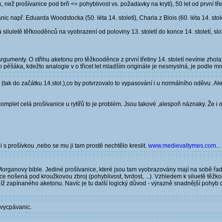
než prošívanice pod brň <= pohyblivost vs. požadavky na krytí), 50 let od první třeti
např. Eduarda Woodstocka (50. léta 14. století), Charla z Blois (60. léta 14. stolet
iluletě těřkooděnců na vyobrazení od poloviny 13. století do konce 14. století, slo
umenty. O střihu aketonu pro těžkooděnce z první třetiny 14. století nevíme zhola ni
pěšáka, kdežto analogie v o třicet let mladším originále je nesmyslná, je podle mně
ak do začátku 14.stol.),co by potvrzovalo to vypasování i u normálního oděvu .Ale t
komplet celá prošívanice u rytířů to je problém. Jsou takové ,alespoň náznaky. Že i 
i s prošívkou ,nebo se mu ji tam prostě nechtělo kreslit.
www.medievaltymes.com...
 Morganovy bible. Jediné prošívanice, které jsou tam vyobrazovány mají na sobě řadov
nice nošená pod kroužkovou zbroj (pohyblivost, tvrdost, ...). Vzhledem k siluetě tě
udíž zapínaného aketonu. Navíc je tu další logický důvod - výrazně snadnější pohyb
 vycpávanic.