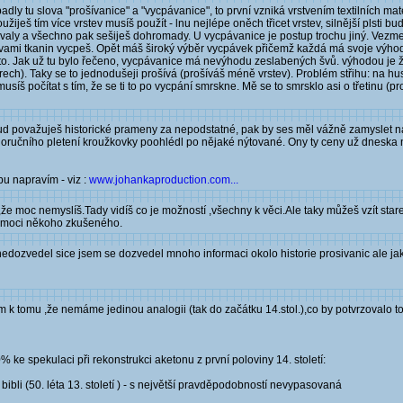
y tu slova "prošívanice" a "vycpávanice", to první vzniká vrstvením textilních mater
ješ tím více vrstev musíš použít - lnu nejlépe oněch třicet vrstev, silnější plsti budo
valy a všechno pak sešiješ dohromady. U vycpávanice je postup trochu jiný. Vezmeš 
tvami tkanin vycpeš. Opět máš široký výběr vycpávek přičemž každá má svoje výhod
to. Jak už tu bylo řečeno, vycpávanice má nevýhodu zeslabených švů. výhodou je že
rech). Taky se to jednodušeji prošívá (prošíváš méně vrstev). Problém střihu: na h
musíš počítat s tím, že se ti to po vycpání smrskne. Mě se to smrsklo asi o třetinu (pr
kud považuješ historické prameny za nepodstatné, pak by ses měl vážně zamyslet 
oručního pletení kroužkovky poohlédl po nějaké nýtované. Ony ty ceny už dneska 
u napravím - viz :
www.johankaproduction.com...
že moc nemyslíš.Tady vidíš co je možností ,všechny k věci.Ale taky můžeš vzít star
pomoci někoho zkušeného.
nedozvedel sice jsem se dozvedel mnoho informaci okolo historie prosivanic ale jak s
 k tomu ,že nemáme jedinou analogii (tak do začátku 14.stol.),co by potvrzovalo 
ke spekulaci při rekonstrukci aketonu z první poloviny 14. století:
bli (50. léta 13. století ) - s největší pravděpodobností nevypasovaná