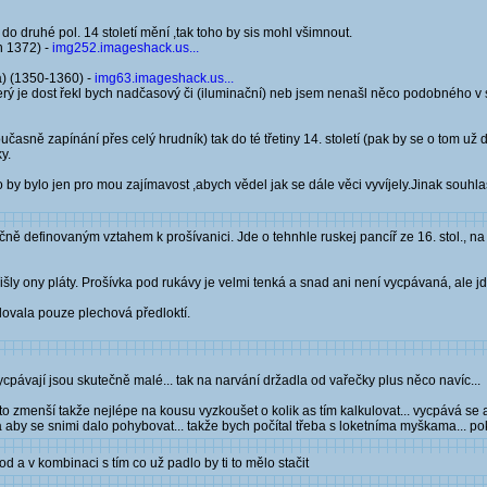
 do druhé pol. 14 století mění ,tak toho by sis mohl všimnout.
n 1372) -
img252.imageshack.us...
) (1350-1360) -
img63.imageshack.us...
,který je dost řekl bych nadčasový či (iluminační) neb jsem nenašl něco podobného v s
asně zapínání přes celý hrudník) tak do té třetiny 14. století (pak by se o tom už d
y.
to by bylo jen pro mou zajímavost ,abych vědel jak se dále věci vyvíjely.Jinak souhla
ě definovaným vztahem k prošívanici. Jde o tehnhle ruskej pancíř ze 16. stol., na
ly ony pláty. Prošívka pod rukávy je velmi tenká a snad ani není vycpávaná, ale jd
lovala pouze plechová předloktí.
vycpávají jsou skutečně malé... tak na narvání držadla od vařečky plus něco navíc...
e to zmenší takže nejlépe na kousu vyzkoušet o kolik as tím kalkulovat... vycpává se
a aby se snimi dalo pohybovat... takže bych počítal třeba s loketníma myškama... po
 a v kombinaci s tím co už padlo by ti to mělo stačit