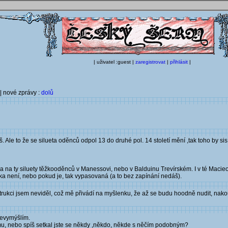
| uživatel :guest |
zaregistrovat
|
přihlásit
|
| nové zprávy :
dolů
 Ale to že se silueta oděnců odpol 13 do druhé pol. 14 století mění ,tak toho by si
ba na ty siluety těžkooděnců v Manessovi, nebo v Balduinu Trevírském. I v té Macie
ka není, nebo pokud je, tak vypasovaná (a to bez zapínání nedáš).
ukci jsem neviděl, což mě přivádí na myšlenku, že až se budu hoodně nudit, nak
 nevymýšlím.
mu, nebo spíš setkal jste se někdy ,někdo, někde s něčím podobným?