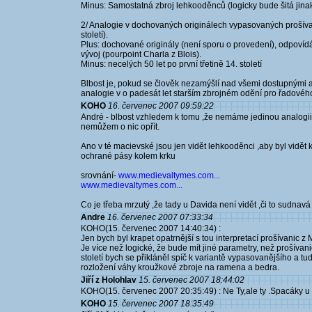
Minus: Samostatná zbroj lehkooděnců (logicky bude šitá jinak, 
2/ Analogie v dochovaných originálech vypasovaných prošívanic 
století).
Plus: dochované originály (není sporu o provedení), odpovídá s
vývoj (pourpoint Charla z Blois).
Minus: necelých 50 let po první třetině 14. století
Blbost je, pokud se člověk nezamýšlí nad všemi dostupnými arg
analogie v o padesát let starším zbrojném odění pro řadového 
KOHO
16. červenec 2007 09:59:22
André - blbost vzhledem k tomu ,že nemáme jedinou analogii (t
nemůžem o nic opřít.
Ano v té macievské jsou jen vidět lehkooděnci ,aby byl vidět 
ochrané pásy kolem krku
srovnání-
www.medievaltymes.com...
www.medievaltymes.com...
Co je třeba mrzutý ,že tady u Davida není vidět ,či to sudnavá 
Andre
16. červenec 2007 07:33:34
KOHO(15. červenec 2007 14:40:34) :
Jen bych byl krapet opatrnější s tou interpretací prošívanic z
Je více než logické, že bude mít jiné parametry, než prošíva
století bych se přikláněl spíč k variantě vypasovanějšího a t
rozložení váhy kroužkové zbroje na ramena a bedra.
Jiří z Holohlav
15. červenec 2007 18:44:02
KOHO(15. červenec 2007 20:35:49) : Ne Ty,ale ty .Spacáky u
KOHO
15. červenec 2007 18:35:49