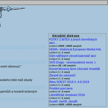
Aktuální diskuse
FOTKY Z BITEV a jiných šermířských
akcí....
(celkem
2069
)
2069 nových
HEMA - Historical European Martial Arts
(celkem
1
)
1 nový
Dům rytířských ctností kalendář akcí
(celkem
1
)
1 nový
SHŠ Drago - nesmazatelná verze :)
(celkem
26
)
26 nových
s mohl všimnout."
Kornet Moravia šerm Uherské Hradiště
(celkem
1
)
1 nový
Zbraně do zahraničí
(celkem
1
)
1 nový
owského bibli máš siluety
Bitva SOEST 2019 2.-4.8.2019
(celkem
1
)
1 nový
Prodám paví pera
oupit kůži a hoodně kožených
(celkem
3
)
3 nové
Litoměřické vinobraní 2018
(celkem
1
)
1 nový
Kováři, mečíři, zbrojíři
(celkem
4355
)
4355 nových