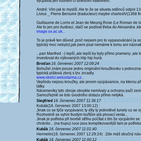
vycpávat jen rounem či dnešním vatelínem.
André: Vím jak to myslíš. Ale to že se silueta oděnců odpol 13
Livius _ Pierre Bersuire (traducteur) maybe charlesIV(1368 fi
Guillaume de Lorris et Jean de Meung,Rose (Le Roman de la
Ale to jen pro ilustraci, stačí se podívat třeba do Alexandra 
image.ox.ac.uk...
To je právě ten důvod ,proč nejsem pro to vypasovánání (a souč
typický moc nebylo),jak jsem psal nemáme k tomu ani náznak
...pan Manfred :-) lepší ,ale lepší by byly přímo prameny ,ale 
investovat do nýtovaných.Hip hip hurá.
Broďan
16. červenec 2007 12:09:24
Bohužel znám pouze jednu originální kroužkovku s jednoznačn
typická plátová zbroj s tzv. zrcadly.
www.strelci.webzdarma.cz...
Vepředu nejsou kroužky, ale jenom vycpávanice, na kterou přiš
látky.
Nárameníky tyto zbroje obvykle nemívaly a ochranu paží zesi
Samozřejmě se toto úvodního dotazu přímo netýká.
Siegfried
16. červenec 2007 11:36:17
Kubák(16. červenec 2007 13:00:12) :
Jinak co se týče vycpávanic ty díly ty jednotlivé tunely co se 
Rozhodně se vyhni tlustým buřtům alá plovací vesta...
Jinak je potřeba při tvorbě střihu počítat s tím že vycpáním s
chránilo... (na trupu) ruce jsou komplikovanější tam je potřeb
Kubák
16. červenec 2007 11:01:40
Hermelin(16. červenec 2007 12:29:24) : Zde máš stručný návod
Kubák
16. červenec 2007 11:00:12