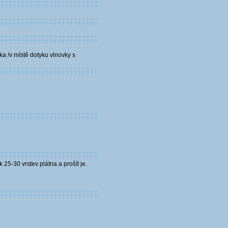
tka /v místě dotyku vlnovky s
25-30 vrstev plátna a prošít je.