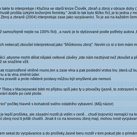
takle to interpretuje i Klučina ve starší knize Člověk, zbraň a zbroj v obraze doby (19
ustě prošita úzkými koženými řemínky." Jestli to tak bylo těžko říct, je to jedna z mo
ze Zbroj a zbraně (2004) interpretuje zase jako vycpávanici. To je asi na každém če
 samozřejmě nejde na 100% říct) , a navíc je to stylizované podle potřeby autora ,t
h nekecal) zkoušel interpretovat jako "šňůrkovou zbroj". Nevím co si o tom mám my
cí ,abysme mohli dělat nějaké celkové závěry ,zde nám nezbývat než zkoušet a p
chž se snažíme vžít.
 pak rozprostřené vlněné rouno,len a zase vlna a pak poslední vrstva lnu ,která už bu
u a ta vlna zmírnit úder.
á na pravdě a proto některé postavy můžou být smyšlené,ale nemusí.
 Třeba v Maciejowské bibli mi přijdou spíš jako ty u plovačky (jasně, to zobrazení není
hrání dobře po celé ploše.
nici" počítej hlavně s bohatostí svého ostatního vybavení. (Můj názor)
e lepší prošívka, ale zásadní rozdíl já vidím v ceně... chudí bojovníci nemající na
ní zbroj nosí ti ještě chudší. Jinak ti co na kovovou zbroj mají, mohou nosit vycpáva
čem sekat do vycpávanice a do prošívky.Jasné beru rozdíl v tom pokud jde o primárn