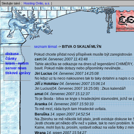
Sledujte také :
Hosting Onlio, a.s.
|
seznam témat
->
BITVA O SKALNÍ MLÝN
diskuse
Pokud chcete přidat nový příspěvek musíte být zaregistrován 
články
cert
04. červenec 2007 11:43:48
letem - netem
Tahle akcička se odkazuje na dnes už legendární CHIMÉRY, a
server news
bavit. Pokud máte dotazy nebo připomínky neváhejte...
tiskové zprávy
Jiri Lucius
04. červenec 2007 14:25:08
No kdyz uz tu neco nakousnes tak to taky dotahni a napis o co
Jiří z Holohlav
04. červenec 2007 15:06:14
Jiri Lucius(04. červenec 2007 16:25:08) : Zkus kalendář!
amat
04. červenec 2007 15:12:37
To je škoda - bitva se kryje s hradeckými slavnostmi, jichž se
Aranka
04. červenec 2007 15:50:33
To mě mrzí, ráda bych tam Hradecké uvítala.
Beruška
14. srpen 2007 14:52:54
Na Zbirohu se mě několik lidí ptalo, jestli existuje diskuse ke 
Jestli chcete jet někdo dřív než v pátek, tak to není problém. 
Kaine, mohl bys tu, prosím, vystavit odkaz na vaše fotky z min
Wrana
14. srpen 2007 15:54:27