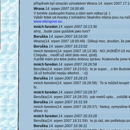
příspěvek byl smazán użivatelem Wrana 14. srpen 2007 17:1
Wrana
14. srpen 2007 16:00:49
V tomhle zastoupím Kaina a dám sem odkaz já :)
Výběr fotek od Aranky z loňského Skalního mlýna jsou na naš
www.vikingove.eu...
mnich faredon
14. srpen 2007 16:13:36
ahoj....bude zase gulášek jako loni?
Beruška
14. srpen 2007 16:16:00
Wrana(14. srpen 2007 18:00:49) : Děkuji moc, doufám, že jst
Beruška
14. srpen 2007 16:23:02
mnich faredon(14. srpen 2007 18:13:36) : NO JASNĚ!!! Už 
Chiquitu... modří už vědí (kdo neví, zjistí).
A ještě mám pro tebe jednu dobrou zprávu: Krakonoše jsme te
mnich faredon
14. srpen 2007 16:26:58
Beruška(14. srpen 2007 18:23:02) : to je super.....s tím Budvá
Já už bohužel nepiju alkohol... :-(((
Beruška
14. srpen 2007 16:28:25
mnich faredon(14. srpen 2007 18:26:58) : To si můžeš koupit 
ty...
mnich faredon
14. srpen 2007 16:29:37
Beruška(14. srpen 2007 18:28:25) : pár metrů ujdu....zvláště kd
Beruška
14. srpen 2007 16:31:59
mnich faredon(14. srpen 2007 18:29:37) : Neboj, vymyslíme ti 
dřevo :o)
mnich faredon
14. srpen 2007 16:33:28
Beruška(14. srpen 2007 18:31:59) : to já rád, ale potřebuju p
Beruška
14. srpen 2007 16:36:11