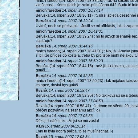
mnich faredon(14. srpen 2007 18:33:28) : Tak na sekeru se ze
zkušenosti... šermujících je zatím přihlášeno 642. Budu tě in
mnich faredon
14. srpen 2007 16:37:14
Beruška(14. srpen 2007 18:36:11) : ty jsi si spletla desetinné m
Beruška
14. srpen 2007 16:39:24
Uvidíš, nech se překvapit... Jestli se mi přihlásíš, tak si zapam
mnich faredon
14. srpen 2007 16:41:01
Beruška(14. srpen 2007 18:39:24) : no to abych si sháněl lepš
zajišťuje?
Beruška
14. srpen 2007 16:44:16
mnich faredon(14. srpen 2007 18:41:01) : No, já i Aranka jsm
slíbil, že příjdeš do kostela, třeba by pro tebe mohl nějakou tu 
mnich faredon
14. srpen 2007 16:50:23
Beruška(14. srpen 2007 18:44:16) : než jít do kostela, tak to
guláš......
Beruška
14. srpen 2007 16:52:35
mnich faredon(14. srpen 2007 18:50:23) : tak nějakou takovo
chlapec, dostal bys guláš
Řezník
14. srpen 2007 16:58:47
Beruška(14. srpen 2007 18:52:35) : No tak když už se s tebou 
mnich faredon
14. srpen 2007 17:04:59
Řezník(14. srpen 2007 18:58:47) : Jedeme ve středu 29., bit
přečetl pozvánku na seznamu akcí. :o)
Beruška
14. srpen 2007 17:06:56
Děkuji ti náčelníku, že jsi se mě zastal
Kain
15. srpen 2007 06:16:14
Loni to byla dobrá pařba, to se musí nechat. :-)
Řezník
15. srpen 2007 12:03:34