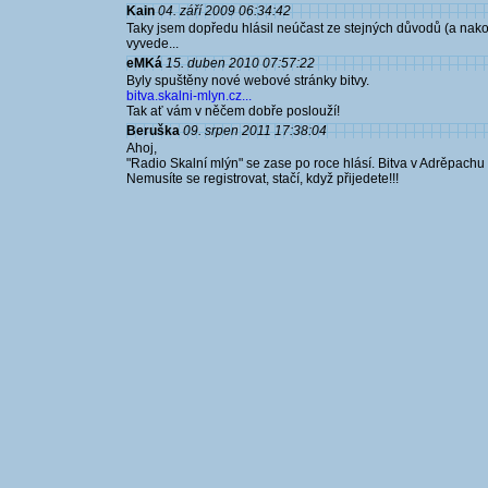
Kain
04. září 2009 06:34:42
Taky jsem dopředu hlásil neúčast ze stejných důvodů (a nakon
vyvede...
eMKá
15. duben 2010 07:57:22
Byly spuštěny nové webové stránky bitvy.
bitva.skalni-mlyn.cz...
Tak ať vám v něčem dobře poslouží!
Beruška
09. srpen 2011 17:38:04
Ahoj,
"Radio Skalní mlýn" se zase po roce hlásí. Bitva v Adrěpachu t
Nemusíte se registrovat, stačí, když přijedete!!!