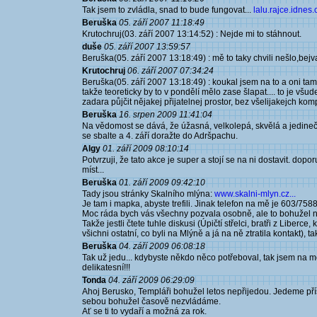
Tak jsem to zvládla, snad to bude fungovat...
lalu.rajce.idnes.c
Beruška
05. září 2007 11:18:49
Krutochruj(03. září 2007 13:14:52) : Nejde mi to stáhnout.
duše
05. září 2007 13:59:57
Beruška(05. září 2007 13:18:49) : mě to taky chvili nešlo,bej
Krutochruj
06. září 2007 07:34:24
Beruška(05. září 2007 13:18:49) : koukal jsem na to a oni tam m
takže teoreticky by to v pondělí mělo zase šlapat.... to je všud
zadara půjčit nějakej přijatelnej prostor, bez všelijakejch kompl
Beruška
16. srpen 2009 11:41:04
Na vědomost se dává, že úžasná, velkolepá, skvělá a jedin
se sbalte a 4. září doražte do Adršpachu.
Algy
01. září 2009 08:10:14
Potvrzuji, že tato akce je super a stojí se na ni dostavit. do
míst...
Beruška
01. září 2009 09:42:10
Tady jsou stránky Skalního mlýna:
www.skalni-mlyn.cz...
Je tam i mapka, abyste trefili. Jinak telefon na mě je 603/758
Moc ráda bych vás všechny pozvala osobně, ale to bohužel n
Takže jestli čtete tuhle diskusi (Úpičtí střelci, bratři z Liberce
všichni ostatní, co byli na Mlýně a já na ně ztratila kontakt), tak
Beruška
04. září 2009 06:08:18
Tak už jedu... kdybyste někdo něco potřeboval, tak jsem na mo
delikatesní!!!
Tonda
04. září 2009 06:29:09
Ahoj Berusko, Templáři bohužel letos nepřijedou. Jedeme příš
sebou bohužel časově nezvládáme.
Ať se ti to vydaří a možná za rok.