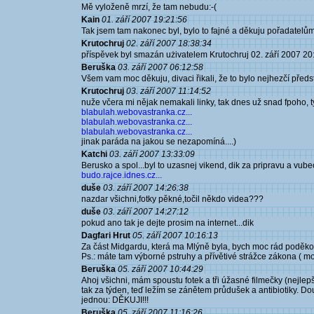
Mě vyloženě mrzí, že tam nebudu:-(
Kain
01. září 2007 19:21:56
Tak jsem tam nakonec byl, bylo to fajné a děkuju pořadatelům
Krutochruj
02. září 2007 18:38:34
příspěvek byl smazán użivatelem Krutochruj 02. září 2007 20
Beruška
03. září 2007 06:12:58
Všem vam moc děkuju, divaci řikali, že to bylo nejhezčí předsta
Krutochruj
03. září 2007 11:14:52
nuže včera mi nějak nemakali linky, tak dnes už snad fpoho, ty 
blabulah.webovastranka.cz...
blabulah.webovastranka.cz...
blabulah.webovastranka.cz...
jinak paráda na jakou se nezapomíná....)
Katchi
03. září 2007 13:33:09
Berusko a spol...byl to uzasnej vikend, dik za pripravu a vube
budo.rajce.idnes.cz...
duše
03. září 2007 14:26:38
nazdar všichni,fotky pěkné,točil někdo videa???
duše
03. září 2007 14:27:12
pokud ano tak je dejte prosim na internet...dik
Dagfari Hrut
05. září 2007 10:16:13
Za část Midgardu, která ma Mlýně byla, bych moc rád poděkova
Ps.: máte tam výborné pstruhy a přívětivé strážce zákona ( modř
Beruška
05. září 2007 10:44:29
Ahoj všichni, mám spoustu fotek a tři úžasné filmečky (nejlepší
tak za týden, teď ležím se zánětem průdušek a antibiotiky. Do
jednou: DĚKUJI!!!
Beruška
05. září 2007 11:16:26