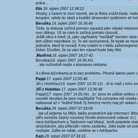
práce...
Elis
16. srpen 2007 12:38:22
Ahojky, s časem to není slavné, ale je třeba zvážit klady: nads
koupání, výlety do skal) a kvalitní stravování systémem all incl
Beruška
16. srpen 2007 16:36:40
Téda, ta diskuse začíná pomalu vypadat jako nějaký reklamn
moc děkuju. Už se nám to začíná pomalu rýsovat....
Ještě něco k bitvě: já, jako zapřísáhlý "mečíkář" nemám ráda 
tam vůbec nepotkala :o). To ale neznamená, že byste se musel
jednotce, které to nevadí. A my ostatní si v klidu zašermujem
žeber. Doufám, že se vám ten nápad bude taky líbit.
.Manfred
16. srpen 2007 18:27:42
Beruška(16. srpen 2007 18:36:40) :
... ale rozhodně nejde o klamavou reklamu.
A s těma tyčovkama je to bez problému. Přesně takhle jsem s tí
Pappi
17. srpen 2007 12:05:46
Jiří z Holohlav(16. srpen 2007 10:35:12) : Jó to máš z toho se
Jiří z Holohlav
17. srpen 2007 13:36:48
Pappi(17. srpen 2007 14:05:46) : Jo´ tams mi udělal velikou 
neviděl /doufám,že jsem nepřitlačil/ Tvá ochranka mě smetl
nafasoval až v "reálné"bitvě.Ty železný mrchy maj při sekání 
Beruška
29. srpen 2007 07:18:09
...tak už jedeme na Mlýn, takže posledních pár informací: Bitv
(dřív nemůže žádný rozumný člověk dobrovolně vstávat :o) ).
mezi Adršpachem a Teplicemi nad Metují. Jestli pojedete vlake
strojvůdcem, aby přibrzdil i mimo zastávku. Jídlo bude od so
nedojde. Zatím se mějte, uvidíme se v Adršpachu.
Kain
29. srpen 2007 07:34:16