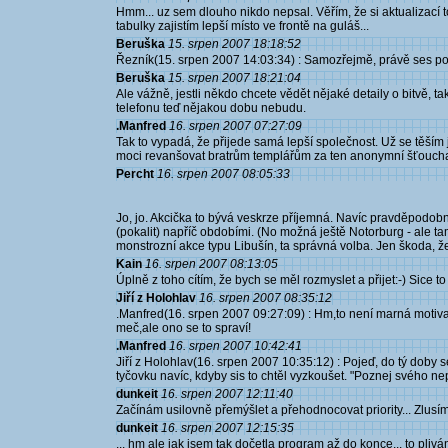
Hmm... uz sem dlouho nikdo nepsal. Věřím, že si aktualizací 
tabulky zajistím lepší místo ve frontě na guláš...
Beruška
15. srpen 2007 18:18:52
Řezník(15. srpen 2007 14:03:34) : Samozřejmě, právě ses po
Beruška
15. srpen 2007 18:21:04
Ale vážně, jestli někdo chcete vědět nějaké detaily o bitvě, tak
telefonu teď nějakou dobu nebudu.
.Manfred
16. srpen 2007 07:27:09
Tak to vypadá, že přijede samá lepší společnost. Už se těším
moci revanšovat bratrům templářům za ten anonymní šťouch
Percht
16. srpen 2007 08:05:33
Jo, jo. Akcička to bývá veskrze příjemná. Navíc pravděpodo
(pokalit) napříč obdobími. (No možná ještě Notorburg - ale ta
monstrozní akce typu Libušín, ta správná volba. Jen škoda, že 
Kain
16. srpen 2007 08:13:05
Úplně z toho cítím, že bych se měl rozmyslet a přijet:-) Sice to 
Jiří z Holohlav
16. srpen 2007 08:35:12
.Manfred(16. srpen 2007 09:27:09) : Hm,to není marná motiva
meč,ale ono se to spraví!
.Manfred
16. srpen 2007 10:42:41
Jiří z Holohlav(16. srpen 2007 10:35:12) : Pojeď, do tý doby se
tyčovku navíc, kdyby sis to chtěl vyzkoušet. "Poznej svého nepř
dunkeit
16. srpen 2007 12:11:40
Začínám usilovně přemýšlet a přehodnocovat priority... Zlusím 
dunkeit
16. srpen 2007 12:15:35
... hm ale jak jsem tak dočetla program až do konce... to plivání