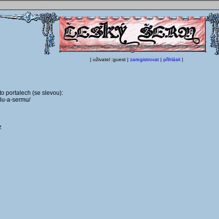
| uživatel :guest |
zaregistrovat
|
přihlásit
|
o portalech (se slevou):
lu-a-sermu/
z