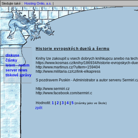
Sledujte také :
Hosting Onlio, a.s.
|
Historie evropských duelů a šermu
diskuse
Knihy lze zakoupit u vsech dobrych knihkupcu anebo na techt
články
https://www.kosmas.cz/knihy/186934/historie-evropskych-due
letem - netem
http://www.martinus.cz/?uItem=159404
server news
http://www.militaria.cz/cz/link-elkapress
tiskové zprávy
S pozdravem Puskin - Administrator a autor serveru Sermiri.c
http://www.sermiri.cz
http://www.facebook.com/sermiri.c
Hodnotit:
1
|
2
|
3
|
4
|
5
(známky jako ve škole)
zpět