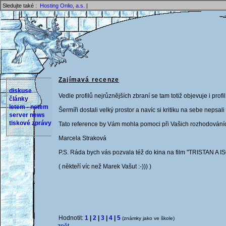
Sledujte také :
Hosting Onlio, a.s.
|
Zajímavá recenze
diskuse
Vedle profilů nejrůznějších zbraní se tam totiž objevuje i pro
články
letem - netem
Šermíři dostali velký prostor a navíc si kritiku na sebe nepsal
server news
tiskové zprávy
Tato reference by Vám mohla pomoci při Vašich rozhodováních
Marcela Straková
P.S. Ráda bych vás pozvala též do kina na film "TRISTAN A ISOL
( někteří víc než Marek Vašut :-))) )
Hodnotit:
1
|
2
|
3
|
4
|
5
(známky jako ve škole)