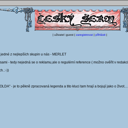
| uživatel :guest |
zaregistrovat
|
přihlásit
|
fil jedné z nejlepších skupin u nás - MERLET
i sami - tedy nejedná se o reklamu,ale o regulérní reference ( možno ověřit v redakci
..:-))
DA" - je to pěkně zpracovaná legenda a tito kluci tam hrají a bojují jako o život....