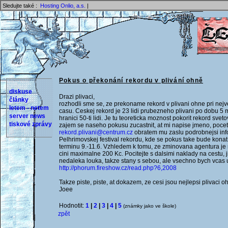
Sledujte také :
Hosting Onlio, a.s.
|
Pokus o překonání rekordu v plivání ohně
diskuse
Drazi plivaci,
články
rozhodli sme se, ze prekoname rekord v plivani ohne pri nejv
letem - netem
casu. Ceskej rekord je 23 lidi prubezneho plivani po dobu 5 m
server news
hranici 50-ti lidi. Je tu teoreticka moznost pokorit rekord sveto
tiskové zprávy
zajem se naseho pokusu zucastnit, at mi napise jmeno, pocet l
rekord.plivani@centrum.cz
obratem mu zaslu podrobnejsi inf
Pelhrimovskej festival rekordu, kde se pokus take bude konat
terminu 9.-11.6. Vzhledem k tomu, ze zminovana agentura je
cini maximalne 200 Kc. Pocitejte s dalsimi naklady na cestu, 
nedaleka louka, takze stany s sebou, ale vsechno bych vcas uv
http://phorum.fireshow.cz/read.php?6,2008
Takze piste, piste, at dokazem, ze cesi jsou nejlepsi plivaci o
Joee
Hodnotit:
1
|
2
|
3
|
4
|
5
(známky jako ve škole)
zpět