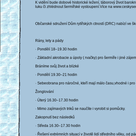
K vidění bude dobové historické ležení, táborový život barokn
luku či zhlédnout šermířské vystoupení.Více na www.ceskyse
Občanské sdružení Dům rytířských ctností (DRC) nabízí ve šk
Rány, lety a pády
· Pondělí 18–19.30 hodin
· Základní akrobacie a úpoly ( rvačky) pro šermíře i jiné záje
Bráníme svůj život a blízké
· Pondělí 19.30–21 hodin
· Sebeobrana pro náročné, kteří mají málo času,vhodné i pr
Žonglování
· Úterý 16.30–17.30 hodin
· Mimo zajímavých triků se naučíte i vyrobit si pomůcky.
Zakopnutí bez následků
· Středa 16.30–17.30 hodin
· Řešení extrémních situací v životě lidí středního věku, od p