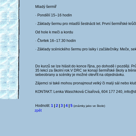
Mladý šermíř
· Pondělí 15–16 hodin
· Základy šermu pro mladší šestnácti let. První šermířské krů
Od hole k meči a kordu
· Čtvrtek 16–17.30 hodin
· Základy scénického šermu pro laiky i začátečníky. Meče, sek
Do kurzů se lze hlásit do konce října, po dohodě i později. 
35 lekcí za školní rok.V DRC se konají šermířské školy a trén
sebeobrany a scéniky je možné otevřít na objednávku.
Zájemci si také mohou pronajmout velký či malý sál nebo klu
KONTAKT: Lenka Waschková Císařová, 604 177 240, info@dr
Hodnotit:
1
|
2
|
3
|
4
|
5
(známky jako ve škole)
zpět