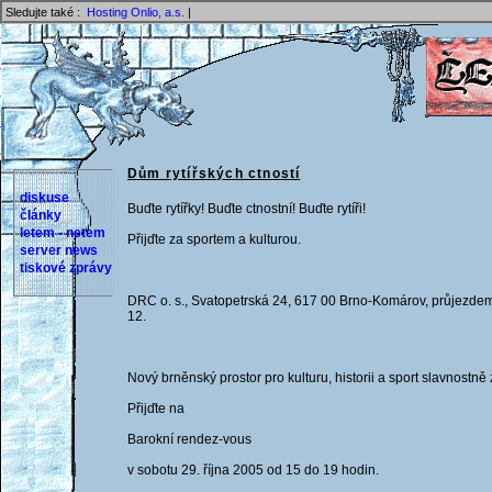
Sledujte také :
Hosting Onlio, a.s.
|
Dům rytířských ctností
diskuse
Buďte rytířky! Buďte ctnostní! Buďte rytíři!
články
letem - netem
Přijďte za sportem a kulturou.
server news
tiskové zprávy
DRC o. s., Svatopetrská 24, 617 00 Brno-Komárov, průjezdem
12.
Nový brněnský prostor pro kulturu, historii a sport slavnostně
Přijďte na
Barokní rendez-vous
v sobotu 29. října 2005 od 15 do 19 hodin.