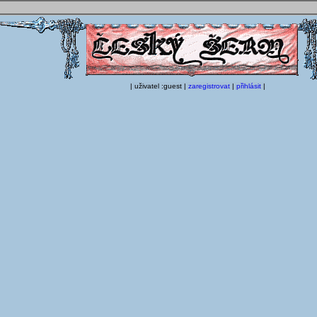
| uživatel :guest |
zaregistrovat
|
přihlásit
|