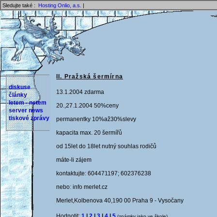
Sledujte také :
Hosting Onlio, a.s.
|
II. Pražská šermírna
diskuse
13.1.2004 zdarma
články
letem - netem
20.,27.1.2004 50%ceny
server news
tiskové zprávy
permanentky 10%až30%slevy
kapacita max. 20 šermířů
od 15let do 18let nutný souhlas rodičů
máte-li zájem
kontaktujte: 604471197; 602376238
nebo: info merlet.cz
Merlet,Kolbenova 40,190 00 Praha 9 - Vysočany
Hodnotit:
1
|
2
|
3
|
4
|
5
(známky jako ve škole)