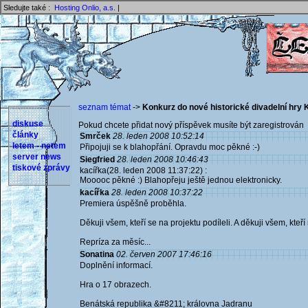
Sledujte také :
Hosting Onlio, a.s.
|
seznam témat
->
Konkurz do nové historické divadelní hry 
diskuse
Pokud chcete přidat nový příspěvek musíte být zaregistrován 
články
Smrček
28. leden 2008 10:52:14
letem - netem
Připojuji se k blahopřání. Opravdu moc pěkné :-)
server news
Siegfried
28. leden 2008 10:46:43
tiskové zprávy
kacířka(28. leden 2008 11:37:22) :
Mooooc pěkné :) Blahopřeju ještě jednou elektronicky.
kacířka
28. leden 2008 10:37:22
Premiera úspěšně proběhla.
Děkuji všem, kteří se na projektu podíleli. A děkuji všem, kteří 
Repríza za měsíc...
Sonatina
02. červen 2007 17:46:16
Doplnění informací.
Hra o 17 obrazech.
Benátská republika &#8211; královna Jadranu