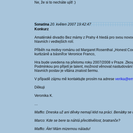
Ne, že si to necháte ujít! :)
Sonatina
20. květen 2007 19:42:47
Konkurz
Amatérské divadlo Bez mámy z Prahy 4 hledá pro svou novou 
hlavních i vedlejších rolí.
Příběh na motivy románu od Margaret Rosenthal „Honest Court
kurtizáně a básnířce Veronice Franco,
Hra bude uvedena na přelomu roku 2007/2008 v Praze. Zkouš
Podmínkou pro přijetí je talent, možnost věnovat nastudování
hlavních postav je vítána znalost šermu.
V případě zájmu mě kontaktujte prosím na adrese
verika@ema
Děkuji
Veronika K.
…
Maffio: Dneska už ani děvky nemají klid na práci. Benátky se 
Marco: Kde se bere ta náhlá přecitlivělost, bratranče?
Maffio: Ále! Mám mizernou náladu!