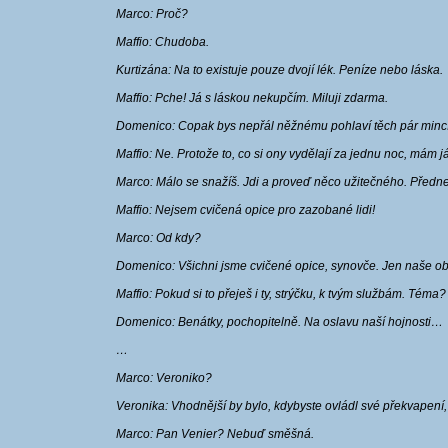
Marco: Proč?
Maffio: Chudoba.
Kurtizána: Na to existuje pouze dvojí lék. Peníze nebo láska.
Maffio: Pche! Já s láskou nekupčím. Miluji zdarma.
Domenico: Copak bys nepřál něžnému pohlaví těch pár minc
Maffio: Ne. Protože to, co si ony vydělají za jednu noc, mám 
Marco: Málo se snažíš. Jdi a proveď něco užitečného. Před
Maffio: Nejsem cvičená opice pro zazobané lidi!
Marco: Od kdy?
Domenico: Všichni jsme cvičené opice, synovče. Jen naše ob
Maffio: Pokud si to přeješ i ty, strýčku, k tvým službám. Téma?
Domenico: Benátky, pochopitelně. Na oslavu naší hojnosti…
…
Marco: Veroniko?
Veronika: Vhodnější by bylo, kdybyste ovládl své překvapení,
Marco: Pan Venier? Nebuď směšná.