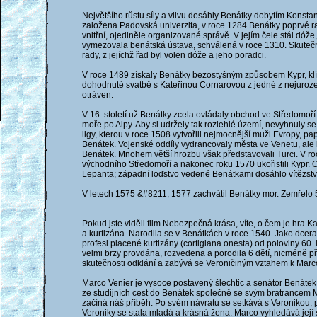
Největšího růstu síly a vlivu dosáhly Benátky dobytím Konstan
založena Padovská univerzita, v roce 1284 Benátky poprvé razí
vnitřní, ojediněle organizované správě. V jejím čele stál dóž
vymezovala benátská ústava, schválená v roce 1310. Skuteč
rady, z jejíchž řad byl volen dóže a jeho poradci.
V roce 1489 získaly Benátky bezostyšným způsobem Kypr, klíč
dohodnuté svatbě s Kateřinou Cornarovou z jedné z nejurozen
otráven.
V 16. století už Benátky zcela ovládaly obchod ve Středomoří
moře po Alpy. Aby si udržely tak rozlehlé území, nevyhnuly 
ligy, kterou v roce 1508 vytvořili nejmocnější muži Evropy, pap
Benátek. Vojenské oddíly vydrancovaly města ve Venetu, ale
Benátek. Mnohem větší hrozbu však představovali Turci. V roce
východního Středomoří a nakonec roku 1570 ukořistili Kypr. O
Lepanta; západní loďstvo vedené Benátkami dosáhlo vítězství
V letech 1575 &#8211; 1577 zachvátil Benátky mor. Zemřelo 51
Pokud jste viděli film Nebezpečná krása, víte, o čem je hra K
a kurtizána. Narodila se v Benátkách v roce 1540. Jako dcera
profesi placené kurtizány (cortigiana onesta) od poloviny 60. l
velmi brzy provdána, rozvedena a porodila 6 dětí, nicméně př
skutečnosti odklání a zabývá se Veroničiným vztahem k Marcovi
Marco Venier je vysoce postavený šlechtic a senátor Benátek 
ze studijních cest do Benátek společně se svým bratrancem Ma
začíná náš příběh. Po svém návratu se setkává s Veronikou, pří
Veroniky se stala mladá a krásná žena. Marco vyhledává její 