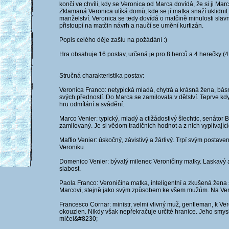
končí ve chvíli, kdy se Veronica od Marca dovídá, že si ji Ma
Zklamaná Veronica utíká domů, kde se jí matka snaží uklidnit 
manželství. Veronica se tedy dovídá o matčině minulosti slavn
přistoupí na matčin návrh a naučí se umění kurtizán.
Popis celého děje zašlu na požádání :)
Hra obsahuje 16 postav, určená je pro 8 herců a 4 herečky (4 
Stručná charakteristika postav:
Veronica Franco: netypická mladá, chytrá a krásná žena, básní
svých předností. Do Marca se zamilovala v dětství. Teprve když
hru odmítání a svádění.
Marco Venier: typický, mladý a ctižádostivý šlechtic, senátor 
zamilovaný. Je si vědom tradičních hodnot a z nich vyplívající
Maffio Venier: úskočný, závistivý a žárlivý. Trpí svým postave
Veroniku.
Domenico Venier: bývalý milenec Veroničiny matky. Laskavý 
slabost.
Paola Franco: Veroničina matka, inteligentní a zkušená žena
Marcovi, stejně jako svým způsobem ke všem mužům. Na Vero
Francesco Cornar: ministr, velmi vlivný muž, gentleman, k Ver
okouzlen. Nikdy však nepřekračuje určité hranice. Jeho smysl
mlčel&#8230;