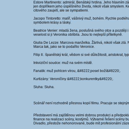
Estore Martinento: admirál, Benátský hrdina. Jeho hlavním záj
jen doplňkem jeho úspěšného života, nikoli však smyslem. Ke
citového zaujetí, ale se sympatiemi.
Jacopo Tintoretto: malíř, vášnivý muž, bohém. Rychle podléh
symbolem krásy a lásky.
Beatrice Venier: mladá žena, poslušná svého otce a později 
veselost si ji Veronika oblíbila. Jsou to nejlepší přítelkyně.
Giulia De Lezze: Marcova manželka. Žárlivá, nikoli však zlá. N
Marca tak, jako se to podařilo Veronice.
Filip II.: španělský král, vědom si své důležitosti, aristokrat
Inkviziční soudce: muž na svém místě.
Fanatik: muž pohlcen vírou, &#8222;posel boží&#8220;.
Kurtizány: Veroničiny &#8222;konkurentky&#8220;.
Sluha: Sluha.
Scénář není rozhodně přesnou kopií filmu. Pracuje se stejným 
Představení má zajištěnou velmi dobrou produkci a předpoklá
finance na realizaci scény, kostýmů. Výtvarné řešení scény
Divadlo, přestože nehonorované, bude mít profesionální záze