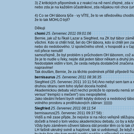
3) Z kritických připomínek a z reakcí na ně není zřejmé, zda
nebo zda je na každém účastníkovi, zda nějakou roli chce (um
4) Co se OH tábora týče - vy VÍTE, že to ve středověku chodilo
že to tak MOHLO být?
Děkuji
chomi
25. červenec 2011 09:01:06
Bernie, jak už tu říkali Lazar a Siegfried, na ZK byl tábor zámě
všichni. Kdo si chtěl hrát, šel do OH tábora, kdo si chtěl jen z
nebo do nedobového. U společného ohně, v hospodě a v čajo
rolí přece nenutil!
samozřejmě, že byl problém s průchodem OH táborem, což ale
že je to nudle u řeky, nejde dát jeden tábor někam a druhý ji
Nedostatek vidím v tom, že cesta nebyla dostatečně značena a s
napravíme!
Tak doufám, Bernie, že za těchto podmínek příště přijedeš! N
bernisaurus
25. červenec 2011 08:36:35
Siegfried (25. červenec 2011 10:11:54) Ano nebyl sem tam a 
druhou stranu sem toho slyšel docela hodně.
Akademickou debatu vézt nechci protože to opravdu nemá smys
versus" trempíci s mečem") sou nespojitelné.
Jako ideální řešení bych viděl kdyby dobový a nedobový táb
volného prostoru a protihlukových zábran: )))))))
Siegfried
25. červenec 2011 08:11:54
bernisaurus(25. červenec 2011 09:37:58) :
Vidíš a mě zase přijde, že nejvíce si na něco veřejně stěžujou
dočetli a hned o tom vedou akademickou debatu, co by a kdyby
Vždy bylo záměrem oživení tábora dát prostor těm co to tak chtě
LH fašisti ukrutný svině a hajzlové, tak si uvědomují, že když 