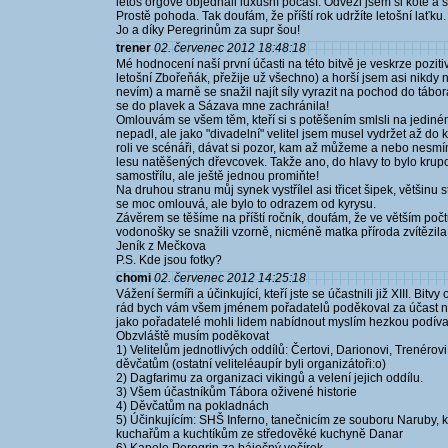
letos orgové objednali luxusní počasí. Odvezl jsem si kotě a s
Prostě pohoda. Tak doufám, že příští rok udržíte letošní laťku.
Jo a díky Peregrinům za supr šou!
trener
02. červenec 2012 18:48:18
Mé hodnocení naší první účasti na této bitvě je veskrze pozitiv
letošní Zbořeňák, přežije už všechno) a horší jsem asi nikdy n
nevím) a marně se snažil najít síly vyrazit na pochod do tábo
se do plavek a Sázava mne zachránila!
Omlouvám se všem těm, kteří si s potěšením smlsli na jediné
nepadl, ale jako "divadelní" velitel jsem musel vydržet až do 
roli ve scénáři, dávat si pozor, kam až můžeme a nebo nesmím
lesu natěšených dřevcovek. Takže ano, do hlavy to bylo krupobi
samostřílu, ale ještě jednou promiňte!
Na druhou stranu můj synek vystřílel asi třicet šipek, většinu st
se moc omlouvá, ale bylo to odrazem od kyrysu.
Závěrem se těšíme na příští ročník, doufám, že ve větším počt
vodonošky se snažili vzorně, nicméně matka příroda zvítězila
Jeník z Mečkova
P.S. Kde jsou fotky?
chomi
02. červenec 2012 14:25:18
Vážení šermíři a účinkující, kteří jste se účastnili již XIII. B
rád bych vám všem jménem pořadatelů poděkoval za účast na
jako pořadatelé mohli lidem nabídnout myslím hezkou podívano
Obzvláště musím poděkovat
1) Velitelům jednotlivých oddílů: Čertovi, Darionovi, Trenérov
děvčatům (ostatní veliteléaupír byli organizátoři:o)
2) Dagfarimu za organizaci vikingů a velení jejich oddílu.
3) Všem účastníkům Tábora oživené historie
4) Děvčatům na pokladnách
5) Účinkujícím: SHŠ Inferno, tanečnicím ze souboru Naruby
kuchařům a kuchtíkům ze středověké kuchyně Danar