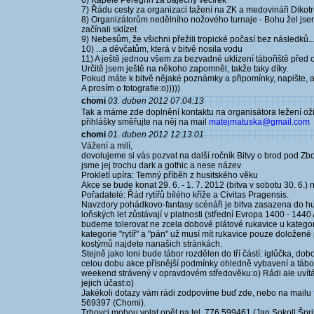
6) Kapele Peregrin za báječný večírek
7) Řádu cesty za organizaci tažení na ZK a medovináři Dikotr
8) Organizátorům nedělního nožového turnaje - Bohu žel jsem 
začínali sklízet
9) Nebesům, že všichni přežili tropické počasí bez následků..
10) ...a děvčatům, která v bitvě nosila vodu
11) A ještě jednou všem za bezvadné uklizení tábořiště před
Určitě jsem ještě na někoho zapomněl, takže taky díky.
Pokud máte k bitvě nějaké poznámky a připomínky, napište, ať
A prosím o fotografie:o)))))
chomi
03. duben 2012 07:04:13
Tak a máme zde doplnění kontaktu na organisátora ležení oživ
přihlášky směřujte na něj na mail
matejmatuska@gmail.com
chomi
01. duben 2012 12:13:01
Vážení a milí,
dovolujeme si vás pozvat na další ročník Bitvy o brod pod Zboř
jsme jej trochu dark a gothic a nese název
Prokletí upíra: Temný příběh z husitského věku
Akce se bude konat 29. 6. - 1. 7. 2012 (bitva v sobotu 30. 6.
Pořadatelé: Řád rytířů bílého kříže a Civitas Pragensis.
Navzdory pohádkovo-fantasy scénáři je bitva zasazena do hu
loňských let zůstávají v platnosti (střední Evropa 1400 - 1440
budeme tolerovat ne zcela dobové plátové rukavice u kategori
kategorie "rytíř" a "pán" už musí mít rukavice pouze doložen
kostýmů najdete nanašich stránkách.
Stejně jako loni bude tábor rozdělen do tří částí: iglůčka, dob
celou dobu akce přísnější podmínky ohledně vybavení a táb
weekend strávený v opravdovém středověku:o) Rádi ale uvítáme
jejich účast:o)
Jakékoli dotazy vám rádi zodpovíme buď zde, nebo na mailu
569397 (Chomi).
Trhovci mohou volat opět na tel. 776 599461 (Jan Sokoll Špr