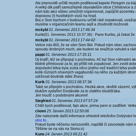
Ale jmenovitě určitě musím poděkovat kapele Peregrin za báje
A velký dík patří samozřejmě obyvatelům obce Chlístovice a 
nám tuto akci vůbec umožnili organisovat, zapůjčili pozemky
dopravou (!) husitských vozů na hrad.
Boj o Sion bychom v budoucnu určitě rádi zopakovali, uvažuje
musíme v organizačním teamu sejít a zhodnotit možnosti.
mckybl
01. červenec 2013 17:46:34
Kurik(01. červenec 2013 10:37:36) : Pane Kuriku, já čekal že
mckybl
01. červenec 2013 17:44:42
Velice nás těší, že se vám Sion líbil. Pokud nám obec zachová
spoustu drobných much, ale budem se snažit je vyhubit a rád
pappi
01. červenec 2013 17:35:11
Oj bratří, též se připojuji s pochvalou. Ač byl Sion náhradní
klidně přimlouval za to, jej příští rok zopakovat. Jen zvolit do
dopolední bitva byla zcela něco jiného než tradiční bitvy pod
kolik různých ohavných vagabundů na něho za každým stromem 
udržovat doutnák stále žhavý.
Kurik
01. červenec 2013 08:37:36
Také se připojím s pochválou. Hezká akce, skvělé zázemí, výb
klukům vydařilo! Dostáváte za to zlatého bludišťáka.
Jen houšť s podobnými akcemi!
Siegfried
01. červenec 2013 07:57:24
Chtěl bych poděkovat, fajn akce, prima jsem si zastříleli. Velk
chomi
25. červen 2013 12:50:06
Zde naleznete další informace ohledně letošního Dobývání h
uloz.to...
Pokud byste něčemu nerozuměli, napiště či zavoolejte nám n
Těšíme se na vás na Sionu:o)
Kuno
24. červen 2013 09:21:42