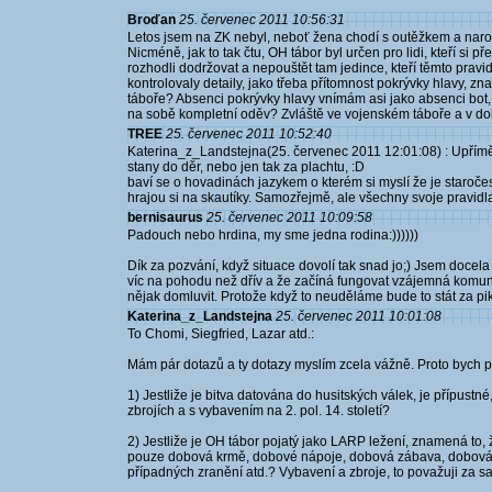
Broďan
25. červenec 2011 10:56:31
Letos jsem na ZK nebyl, neboť žena chodí s outěžkem a naro
Nicméně, jak to tak čtu, OH tábor byl určen pro lidi, kteří si 
rozhodli dodržovat a nepouštět tam jedince, kteří těmto pravi
kontrolovaly detaily, jako třeba přítomnost pokrývky hlavy, zn
táboře? Absenci pokrývky hlavy vnímám asi jako absenci bot, k
na sobě kompletní oděv? Zvláště ve vojenském táboře a v do
TREE
25. červenec 2011 10:52:40
Katerina_z_Landstejna(25. červenec 2011 12:01:08) : Upřímě by
stany do děr, nebo jen tak za plachtu, :D
baví se o hovadinách jazykem o kterém si myslí že je staročesk
hrajou si na skautíky. Samozřejmě, ale všechny svoje pravidla 
bernisaurus
25. červenec 2011 10:09:58
Padouch nebo hrdina, my sme jedna rodina:))))))
Dík za pozvání, když situace dovolí tak snad jo;) Jsem docel
víc na pohodu než dřív a že začíná fungovat vzájemná komu
nějak domluvit. Protože když to neuděláme bude to stát za pik
Katerina_z_Landstejna
25. červenec 2011 10:01:08
To Chomi, Siegfried, Lazar atd.:
Mám pár dotazů a ty dotazy myslím zcela vážně. Proto bych p
1) Jestliže je bitva datována do husitských válek, je přípustné,
zbrojích a s vybavením na 2. pol. 14. století?
2) Jestliže je OH tábor pojatý jako LARP ležení, znamená to
pouze dobová krmě, dobové nápoje, dobová zábava, dobová
případných zranění atd.? Vybavení a zbroje, to považuji za sa