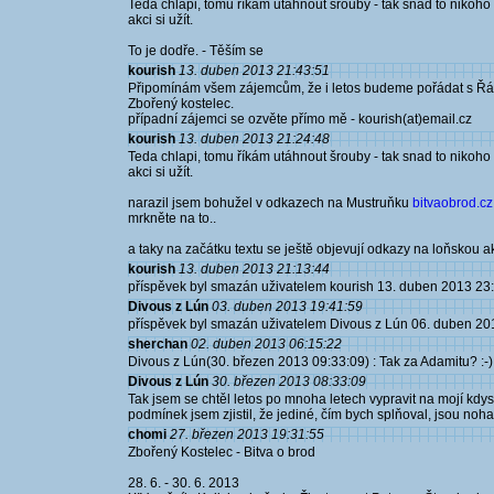
Teda chlapi, tomu říkám utáhnout šrouby - tak snad to nikoho 
akci si užít.
To je dodře. - Těším se
kourish
13. duben 2013 21:43:51
Připomínám všem zájemcům, že i letos budeme pořádat s Řád
Zbořený kostelec.
případní zájemci se ozvěte přímo mě - kourish(at)email.cz
kourish
13. duben 2013 21:24:48
Teda chlapi, tomu říkám utáhnout šrouby - tak snad to nikoho 
akci si užít.
narazil jsem bohužel v odkazech na Mustruňku
bitvaobrod.cz.
mrkněte na to..
a taky na začátku textu se ještě objevují odkazy na loňskou ak
kourish
13. duben 2013 21:13:44
příspěvek byl smazán uživatelem kourish 13. duben 2013 23
Divous z Lún
03. duben 2013 19:41:59
příspěvek byl smazán uživatelem Divous z Lún 06. duben 20
sherchan
02. duben 2013 06:15:22
Divous z Lún(30. březen 2013 09:33:09) : Tak za Adamitu? :-)
Divous z Lún
30. březen 2013 08:33:09
Tak jsem se chtěl letos po mnoha letech vypravit na mojí kdys
podmínek jsem zjistil, že jediné, čím bych splňoval, jsou nohav
chomi
27. březen 2013 19:31:55
Zbořený Kostelec - Bitva o brod
28. 6. - 30. 6. 2013