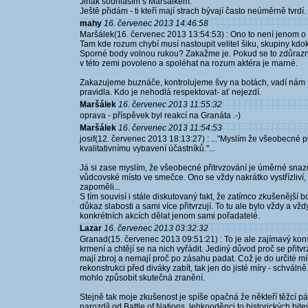
Jinak souhlasím s Maršálkem.
Ještě přidám - ti kteří mají strach bývají často neúměrně tvrdí.
mahy
16. červenec 2013 14:46:58
Maršálek(16. červenec 2013 13:54:53) : Ono to není jenom o 
Tam kde rozum chybí musí nastoupit velitel šiku, skupiny kdok
Sporné body volnou rukou? Zakažme je. Pokud se to zdůrazní
v této zemi povoleno a spoléhat na rozum aktéra je marné.
Zakazujeme buznáče, kontrolujeme švy na botách, vadí nám ty
pravidla. Kdo je nehodlá respektovat- ať nejezdí.
Maršálek
16. červenec 2013 11:55:32
oprava - příspěvek byl reakcí na Granáta .-)
Maršálek
16. červenec 2013 11:54:53
josif(12. červenec 2013 18:13:27) : ..."Myslím že všeobecné
kvalitativnímu vybavení účastníků."...
Já si zase myslím, že všeobecné přitrvzování je úměrné snaze 
vůdcovské místo ve smečce. Ono se vždy nakrátko vystřízliví
zapoměli...
S tím souvisí i stále diskutovaný fakt, že zatímco zkušenější boj
důkaz slabosti a sami více přitvrzují. To tu ale bylo vždy a vž
konkrétních akcích dělat jenom sami pořadatelé.
Lazar
16. červenec 2013 03:32:32
Granad(15. červenec 2013 09:51:21) : To je ale zajímavý kon
krmení a chtějí se na nich vyřádit. Jediný důvod proč se přitv
mají zbroj a nemají proč po zásahu padat. Což je do určité m
rekonstrukci před diváky zabít, tak jen do jisté míry - schvá
mohlo způsobit skutečná zranění.
Stejně tak moje zkušenost je spíše opačná že někteří těžcí pá
narozdíl od Battle of Nations, lehkooděnci to historických bitev