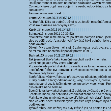
Další podrobnosti najdete na našich stránkách www.bitvaobro
Co nejdřív také doplníme spojení na osobu odpovědnou za leže
kontaktovat.
Těšíme se na vaši účast:o)
chomi
22. srpen 2011 07:07:42
Ad Bahňák: Díky za podnět, ačkoli si za letošním scénářem st
Příští rok zkusíme něco vymyslet:o)
Kurik
16. srpen 2011 06:14:43
Bahnak(15. srpen 2011 19:39:52) :
"Malinkaté plus u mě má to, že po střelbě palných zbraňí jse
sice ve větší počet "zastřelených" (zvláště když palných bylo
poděkování."
Děkuji! My v tom útoku měli stejně zahynout a recyklovat se, t
se mi malinko nechtělo šlapat až protivníkům :-)
Bahnak
15. srpen 2011 17:39:52
Tak jsem od Zbořeňáku konečně na chvíli sedl k internetu.
Čtení zde je jako vždy velmi zábavné.
Popravdě zde pořád diskutují ti samí lidé na to samé téma, al
Letošní Zbořeňák byl opravdu slabý co se bitevního pole a sc
Nejdříve tedy bitevní pole:
Zbořeňák se vždy veřejnosti představoval nějak jediněčně, o
Kulisy hradeb z laťí(podminované), vory, husitský vůz, prostě c
zaparkovanej vozík, tuším dokonce ten co byl v poli vloni. Pro
oko diváka nebo šermíře.
Scénář letos taky jaksi skomíral. Z pohledu diváka šlo prý o n
účastníka mohu jen potvrdit a vzpomínat zasněně nad ročník
Malinkaté plus u mě má to, že po střelbě palných zbraňí jsem
sice ve větší počet "zastřelených" (zvláště když palných bylo
poděkování.
Tyčové střety jako každej rok byly krásné jak na pohled tak 