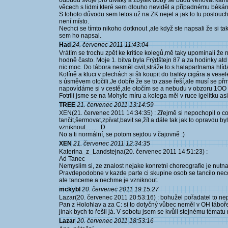
odbudu svoje pro diváky a zbytek doby se budu věnovat kama
věcech s lidmi které sem dlouho neviděl a případnému békání
S tohoto důvodu sem letos už na ZK nejel a jak to tu poslou
není místo.
Nechci se tímto nikoho dotknout ,ale když ste napsali že si tak
sem ho napsal.
Had
24. červenec 2011 11:43:04
Vrátím se trochu zpět ke kritice kolegů,mě taky upomínali že
hodně často. Moje 1. bitva byla Frýdštejn 87 a za hodinky atd
nic moc. Do tábora nesměl civil,stráže to s halapartnama hlíd
Kolíně a kluci v plechách si šli koupit do trafiky cigára a ves
s úsměvem otočili.Je dobře že se to zase řeší,ale musí se 
napovídáme si v cestě,ale otočím se a nebudu v obzoru 1OO li
Fotrili jsme se na Mohyle míru a kolega měl v ruce igelitku a
TREE
21. červenec 2011 13:14:59
XEN(21. červenec 2011 14:34:35) : Zřejmě si nepochopil o co j
tančit,šermovat,zpívat,bavit se,žít a dále tak jak to opravdu b
vzniknout........ :D
No a ti normální, se potom sejdou v čajovně :)
XEN
21. červenec 2011 12:34:35
Katerina_z_Landstejna(20. červenec 2011 14:51:23) :
Ad Tanec
Nemyslim si, ze znalost nejake konretni choreografie je nutna, 
Pravdepodobne v kazde parte ci skupine osob se tancilo nec
ale tanceme a nechme je vzniknout.
mckybl
20. červenec 2011 19:15:27
Lazar(20. červenec 2011 20:53:16) : bohužel pořadatel to nepo
Pan z Holohlav a za C: si to dotyčný vůbec neměl v OH táboře d
jinak bych to řešil já. V sobotu jsem se kvůli stejnému tématu 
Lazar
20. červenec 2011 18:53:16