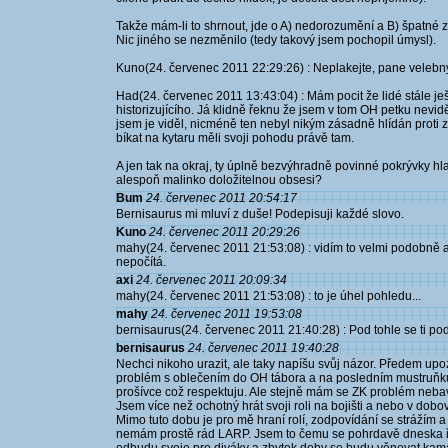
Takže mám-li to shrnout, jde o A) nedorozumění a B) špatné zna
Nic jiného se nezměnilo (tedy takový jsem pochopil úmysl).
Kuno(24. červenec 2011 22:29:26) : Neplakejte, pane velebný,
Had(24. červenec 2011 13:43:04) : Mám pocit že lidé stále ješ
historizujícího. Já klidně řeknu že jsem v tom OH petku neviděl
jsem je viděl, nicméně ten nebyl nikým zásadně hlídán proti zvr
bíkat na kytaru měli svoji pohodu právě tam.
A jen tak na okraj, ty úplně bezvýhradně povinné pokrývky hlav
alespoň malinko doložitelnou obsesi?
Bum
24. červenec 2011 20:54:17
Bernisaurus mi mluví z duše! Podepisuji každé slovo.
Kuno
24. červenec 2011 20:29:26
mahy(24. červenec 2011 21:53:08) : vidím to velmi podobně a
nepočítá.
axi
24. červenec 2011 20:09:34
mahy(24. červenec 2011 21:53:08) : to je úhel pohledu...
mahy
24. červenec 2011 19:53:08
bernisaurus(24. červenec 2011 21:40:28) : Pod tohle se ti po
bernisaurus
24. červenec 2011 19:40:28
Nechci nikoho urazit, ale taky napíšu svůj názor. Předem up
problém s oblečením do OH tábora a na posledním mustruňku 
prošívce což respektuju. Ale stejně mám se ZK problém nebaví
Jsem více než ochotný hrát svoji roli na bojišti a nebo v dob
Mimo tuto dobu je pro mě hraní rolí, zodpovídání se strážím 
nemám prostě rád LARP. Jsem to čemu se pohrdavě dneska ř