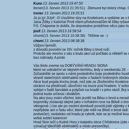
Kuno
13. červen 2013 19:47:50
trener(13. červen 2013 21:35:51) : Zikmund byl dobrý chlap. 
trener
13. červen 2013 19:35:51
Jo jo jo! JUpí! :-D Usušíme slzy na Kostelcem a vydáme se 
Jana Žižky z Kalicha! Proti všem přisluhovačům té lišky ryšav
P.S. Chápeme to dobře, že dopoledne proběhne něco jako hus
josif
13. červen 2013 16:58:54
chomi(13. červen 2013 10:38:38) : Těšíme se :-)
chomi
13. červen 2013 08:38:38
Vážení šermíři,
z důvodů povodní se XIV. ročník Bitvy o brod ruší.
Protože ale mnoho z vás s touto akcí už počítalo a někteří se na
bez náhrady. A proto
Vás tímto zveme na DOBÝVÁNÍ HRADU SIONA
které se uskuteční ve stejném termínu, tedy o weekendu 28. -
Zúčastněte se spolu s námi posledního boje posledního hus
straně statečných obléhatelů nebo v řadách hrdinných obrán
Akce bud pojata trochu jinak, než jste ze Zbořeného Kostelce z
obránci na předhradí, útoočníci na louce pod hradem. V sobo
vybíjet v řadě šarvátek a potyček na hradě i v jeho okolí. Boj 
jediná bude určena i divákům.
Na akci jsou zváni všichni, kdo jezdili na Bitvu o brod a ner
bojovníky zůstavají stejné jako v loňském roce na Biitvě o brod
vikingové:-) lze ale po osobní domluvě povolit jisté výjimky z
nepřijdete ani o řadu věcí, které jste měli na Bitvě o brod rád
podvečer), nedaleko od hradu je rybník, kde se je možné ko
velká sobtní kalenice!
Hrad Sion leží u Kutné Hory v katastru obce Chlístovice (zd
označují tábořiště obléhatelů a místo presenčky).