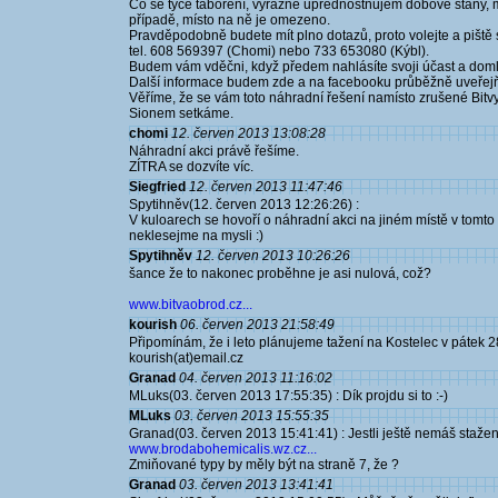
Co se týče táboření, výrazně upřednostňujem dobové stany, 
případě, místo na ně je omezeno.
Pravděpodobně budete mít plno dotazů, proto volejte a pišt
tel. 608 569397 (Chomi) nebo 733 653080 (Kýbl).
Budem vám vděčni, když předem nahlásíte svoji účast a domluv
Další informace budem zde a na facebooku průběžně uveřejň
Věříme, že se vám toto náhradní řešení namísto zrušené Bitvy 
Sionem setkáme.
chomi
12. červen 2013 13:08:28
Náhradní akci právě řešíme.
ZÍTRA se dozvíte víc.
Siegfried
12. červen 2013 11:47:46
Spytihněv(12. červen 2013 12:26:26) :
V kuloarech se hovoří o náhradní akci na jiném místě v tomto 
neklesejme na mysli :)
Spytihněv
12. červen 2013 10:26:26
šance že to nakonec proběhne je asi nulová, což?
www.bitvaobrod.cz...
kourish
06. červen 2013 21:58:49
Připomínám, že i leto plánujeme tažení na Kostelec v pátek 28.
kourish(at)email.cz
Granad
04. červen 2013 11:16:02
MLuks(03. červen 2013 17:55:35) : Dík projdu si to :-)
MLuks
03. červen 2013 15:55:35
Granad(03. červen 2013 15:41:41) : Jestli ještě nemáš staženou
www.brodabohemicalis.wz.cz...
Zmiňované typy by měly být na straně 7, že ?
Granad
03. červen 2013 13:41:41