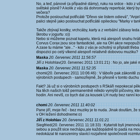
No, a teď, pánové (a případné dámy), ruku na srdce - kdo z 
světské písně? A kolik z vás dá dohromady repertoár, který 
večera?
Protože poslouchat potřicáté "Dřevo sie listem odievá", "Anjelí
palici stejně jako poslouchat potřicáté opileckou "Marky v tan
Takže zbývají kostky, vrchcáby, karty a z verbální zábavy le
škrobu v jogurtu :o))
Nebo si můžeme pozvat kapelu, která má alespoň snahu hrát
Corvus Corax jsou sice fantastické, ale na OH akce nepopužit
A zase tu máme "ale..." - kdo z vás je ochotný si připlatit tře
dispozici po celý víkend alespoň relativně dobovou muziku?
Maska
20. červenec 2011 11:56:57
Jiří z Holohlav(20. červenec 2011 13:01:21) : No jo, ale jaké m
Maska
20. červenec 2011 11:52:35
chomi(20. červenec 2011 10:06:46) : V táboře pak zákonitě 
výrobních postupech - samozřejmě, že přesně v tomto duchu z
Fakt? Já už si o výrobních postupech s RSkáři nepokecal pěkn
Na těch našich totiž permanentně někdo vymýšlí píčoviny, kt
hodin. Ani nevíš, co bych dal za kousek LH nudy bez ranní ko
chomi
20. červenec 2011 11:40:02
Pane jiří, moje řeč - bez muziky je to nuda. Jinak doufám, že 
v OH ležení dohodneme:o)
Jiří z Holohlav
20. červenec 2011 11:01:21
Siegfried(20. červenec 2011 11:18:33) : Kytaristi byli jmenov
sebou a použít sice nechápu,ale každopádně to padá na mou
nedokázal té narozeniny slavící rozjařené společnosti rozmluv