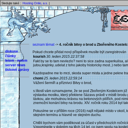
Sledujte také :
Hosting Onlio, a.s.
|
seznam témat
->
4. ročník bitvy o brod u Zbořeného Kostel
diskuse
Pokud chcete přidat nový příspěvek musíte být zaregistrován 
články
kourish
30. leden 2015 22:37:58
letem - netem
Fakt by se to tam nevlezlo? neni to sice zadna superkulisa, a
server news
jutou,krajinky..udelat z toho jakoby historicky most..) nebo t
tiskové zprávy
Kazdopadne me to mrzi, skoda super mista a jedne pekne tra
chomi
25. leden 2015 22:59:14
Vážení šermíři a příznivci Bitvy o brod,
s lítostí vám oznamujeme, že se pod Zbořeným Kostelcem již 
výstavba mostku, který překlene Sázavu právě v místě brodu
lávkou, ale mohutnou krávou na betonových pilířích, pod nim
znemožní konání bitvy na brodu. XIV. ročník roku 2014 byl ta
Pokusíme se v příštím roce (2016) najít nějaké místo v okolí, 
stejném termínu a hlavně ve stejném duchu.
Chtěli bychom vám poděkovat za účast v předchozích ročnících
Vzpomínejte v dobrém na těch 14 let, co jsem spolu na kostele