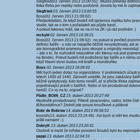
Siegfried(03. červen 2013 15:00:55) : Můžeš přesněji definov
fotka třeba jen repliky nebo podobně, docela by mě to zajímal
Siegfried
03. červen 2013 13:00:55
Boss(02. červen 2013 21:09:02) :
Předpokládám, že když budeš mít správnou repliku toho pravéh
studie, tak se o tom s pořadateli asi půjde bavit...
A pokud takovou máš, tak se na ní na ZK i já rád podívám :)
mckybl
02. červen 2013 19:39:21
Boss(02. červen 2013 21:09:02) : no pokud si pročteš pozorně 
definici šalíře - u nás se nejspíše běžně nevyskytovaly, ale 
ale ikonografické prameny jsou skoupé a originály neexistují 
-- jde o to, že rozhodně nepustíme věc kterou má pod pojmem 
na Brodec. Pokud budeš mít podložený typ šalíře a k němu odp
když hlavní slovo budou mít bratři u munstruňku
Boss
02. červen 2013 19:09:02
Měl bych jeden dotaz na organizátory. V podmínkách účasti p
letech 1400 až 1440. Zároveň uvádíte, že jsou zakázány šalíř
běžně vyskytovaly. Kdo tomu nevěří, ať si přečte třeba zajím
pojednávající právě o šalířích. Nebo si lze prostudovat dobovo
hemží. Co vy na to, orgové?
Pádlo_BOtN_CZ
15. duben 2013 20:27:49
Mustruňk prostudovaný. Pěkně zpracováno, rados, tohle číst
těžkoodděnce? Zmínili jste pouze kroužkové a plátové
Bobr de Bobrow
14. duben 2013 06:56:53
kourish(13. duben 2013 23:24:48) : Asi bych si měl ten mustru
ještě nemám! :-)
DobryK
13. duben 2013 23:20:41
Osobně si mysli že loňske povolení šroubů bylo ku neprospě
pappi
13. duben 2013 22:04:33