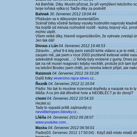
Ad Bahňák. Díky. Musím přiznat, že při vymýšlení letošního sc
tvoje loňská výtka:o) Takže díky za podnět!
Bahnak
30. červenec 2012 19:04:44
Přidávám se k děkovným komentářům.
Scénář bitvy včetně fantasy vsuvky hodnotím naprosto kladně
Na bojišti od minula rozhodně rozdíl - kulisy, bojový vůz, p
mohlo ulpět.
Všem velké díky, hlavně organizátorům, že vytrvale zvedají úr
Jen tak dál!
Divous z Lún
04. červenec 2012 19:46:53
Zdravím.... před 9-ti lety jsem založil tohle vlákno a je to milé,
zaujalo mě, jak jsem v roce 2003 pozitivně kvitoval velké nas
adekvátně reagovat....:-) Tehdy byly vrobené z gumy. Dnes js
tak na ně musel reagovat i kdyby nechtěl, protože jich tam b
na letošní Brodec jsem chtěL po mnoha letech přijet, ale nakon
Ratatosk
04. červenec 2012 19:33:28
Další fotky
vevercino.rajce.idnes.cz...
Řezník
04. červenec 2012 11:16:04
Pádlo: No tak to musíme inzerovat dopředu a naopak na to ty li
Máša: A co jim dát dřevěné hole a NEOBLÉCT je do zbrojí?
chomi
04. červenec 2012 10:54:33
Hezké:o)
Tady to vypadá ještě zajímavěji:o)
neviditelnypes.lidovky.cz...
Lňéňa
04. červenec 2012 09:28:07
www.youtube.com...
Maska
04. červenec 2012 06:56:01
Padlo(03. červenec 2012 17:50:04) : Když dáš místo mlatů dřev