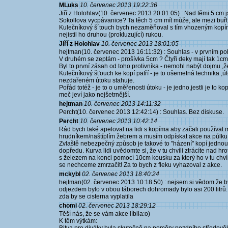
MLuks
10. červenec 2013 19:22:36
Jiří z Holohlav(10. červenec 2013 20:01:05) : Nad těmi 5 cm 
Sokollova vycpávanice? Ta těch 5 cm mít může, ale mezi buřtí
Kulečníkový š´touch bych nezaměňoval s tím vhozeným kopím
nejistil ho druhou (prokluzující) rukou.
Jiří z Holohlav
10. červenec 2013 18:01:05
hejtman(10. červenec 2013 16:11:32) : Souhlas - v prvním po
V druhém se zeptám - prošívka 5cm ? Čtyři deky mají tak 1cm
Byl to první zásah od toho protivníka - nemohl nabýt dojmu ,ž
Kulečníkový šťouch ke kopí patří - je to ošemetná technika ,út
nezdařeném útoku stahuje.
Pořád totéž - je to o uměřenosti útoku - je jedno,jestli je to 
meč jeví jako nejšetrnější.
hejtman
10. červenec 2013 14:11:32
Percht(10. červenec 2013 12:42:14) : Souhlas. Bez diskuse.
Percht
10. červenec 2013 10:42:14
Rád bych také apeloval na lidi s kopíma aby začali používa
hrudníkem/naštíplím žebrem a musím odpískat akce na půlku l
Zvlaště nebezpečný způsob je takové to "házení" kopí jednou 
dopředu. Kurva lidi uvědomte si, že v tu chvíli ztrácíte nad h
s železem na konci pomocí 10cm kousku za který ho v tu chvíli
se nechceme zmrzačit! Za to bych z fleku vyhazoval z akce.
mckybl
02. červenec 2013 18:40:24
hejtman(02. červenec 2013 10:18:50) : nejsem si vědom že by
odjezdem bylo v obou táborech dohromady bylo asi 200 litrů.
zda by se cisterna vyplatila
chomi
02. červenec 2013 18:29:12
Těší nás, že se vám akce líbila:o)
K těm výtkám: