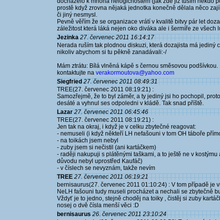
docházelo k mnoha nelogičnostem (jak zde již tuším někdo pod
prostě když zrovna nějaká jednotka konečně dělala něco zajím
či jiný nesmysl.
Pevně věřím že se organizace vrátí v kvalitě bitvy pár let d
záležitost která láká nejen oko diváka ale i šermíře ze všech lu
Jezinka
27. červenec 2011 16:14:17
Nerada ruším tak plodnou diskuzi, která dozajista má jediný cíl
nikoliv abychom si tu pěkně zanadávali:-/
Mám ztrátu: Bílá vlněná kápě s černou směsovou podšívkou. 
kontaktujte na
verakormoutova@yahoo.com
Siegfried
27. červenec 2011 08:49:31
TREE(27. červenec 2011 08:19:21) :
Samozřejmě, že to byl záměr, a ty jediný jsi ho pochopil, proto 
desáté a vyhnul ses odpoledni v kládě. Tak snad příště.
Lazar
27. červenec 2011 06:45:46
TREE(27. červenec 2011 08:19:21) :
Jen tak na okraj, i když je v celku zbytečné reagovat:
- nemuseli (i když někteří LH nefašouni v tom OH táboře přímo 
- na toikách jsem nebyl
- zuby jsem si nečistil (ani kartáčkem)
- raději nakupuji s plátěnými taškami, a to ještě ne v kostýmu
důvodu nebyl uprostřed Kaufáč)
- v číslech se nevyznám, takže nevím
TREE
27. červenec 2011 06:19:21
bernisaurus(27. červenec 2011 01:10:24) : V tom případě je vi
NeLH fašouni tudy museli procházet a nechali se zbytečně buzer
Vždyť je to jedno, stejně choděj na toiky , čistěj si zuby kar
nosej o dvě čísla menší věci :D
bernisaurus
26. červenec 2011 23:10:24