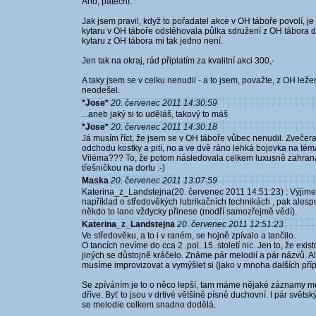
Ano, páteční.
Jak jsem pravil, když to pořadatel akce v OH táboře povolí, je
kytaru v OH táboře odstěhovala půlka sdružení z OH tábora do
kytaru z OH tábora mi tak jedno není.
Jen tak na okraj, rád připlatím za kvalitní akci 300,-
A taky jsem se v celku nenudil - a to jsem, považte, z OH leže
neodešel.
*Jose*
20. červenec 2011 14:30:59
...aneb jaký si to uděláš, takový to máš
*Jose*
20. červenec 2011 14:30:18
Já musím říct, že jsem se v OH táboře vůbec nenudil. Zvečera
odchodu kostky a pití, no a ve dvě ráno lehká bojovka na téma
Viléma??? To, že potom následovala celkem luxusně zahraná p
třešničkou na dortu :-)
Maska
20. červenec 2011 13:07:59
Katerina_z_Landstejna(20. červenec 2011 14:51:23) : Výjime
například o středověkých lubrikačních technikách , pak ales
někdo to lano vždycky přinese (modří samozřejmě vědí).
Katerina_z_Landstejna
20. červenec 2011 12:51:23
Ve středověku, a to i v raném, se hojně zpívalo a tančilo.
O tancích nevíme do cca 2 .pol. 15. století nic. Jen to, že exis
jiných se důstojně kráčelo. Známe pár melodií a pár názvů. Al
musíme improvizovat a vymýšlet si (jako v mnoha dalších příp
Se zpíváním je to o něco lepší, tam máme nějaké záznamy melod
dříve. Byť to jsou v drtivé většině písně duchovní. I pár svět
se melodie celkem snadno dodělá.