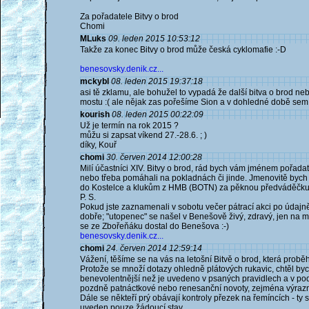
Za pořadatele Bitvy o brod
Chomi
MLuks
09. leden 2015 10:53:12
Takže za konec Bitvy o brod může česká cyklomafie :-D
benesovsky.denik.cz...
mckybl
08. leden 2015 19:37:18
asi tě zklamu, ale bohužel to vypadá že další bitva o brod neb
mostu :( ale nějak zas pořešíme Sion a v dohledné době se
kourish
08. leden 2015 00:22:09
Už je termín na rok 2015 ?
můžu si zapsat víkend 27.-28.6. ; )
díky, Kouř
chomi
30. červen 2014 12:00:28
Milí účastníci XIV. Bitvy o brod, rád bych vám jménem pořadate
nebo třeba pomáhali na pokladnách či jinde. Jmenovitě bych
do Kostelce a klukům z HMB (BOTN) za pěknou předváděčku
P. S.
Pokud jste zaznamenali v sobotu večer pátrací akci po údajn
dobře; "utopenec" se našel v Benešově živý, zdravý, jen na mol
se ze Zbořeňáku dostal do Benešova :-)
benesovsky.denik.cz...
chomi
24. červen 2014 12:59:14
Vážení, těšíme se na vás na letošní Bitvě o brod, která proběh
Protože se množí dotazy ohledně plátových rukavic, chtěl by
benevolentnější než je uvedeno v psaných pravidlech a v pod
pozdně patnáctkové nebo renesanční novoty, zejména výrazn
Dále se někteří prý obávají kontroly přezek na řemíncích - ty
uveden pouze žádoucí stav.