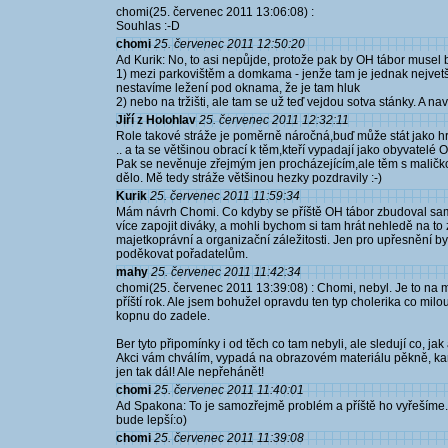
chomi(25. červenec 2011 13:06:08) :
Souhlas :-D
chomi
25. červenec 2011 12:50:20
Ad Kurik: No, to asi nepůjde, protože pak by OH tábor musel 
1) mezi parkovištěm a domkama - jenže tam je jednak nejvetší v
nestavíme ležení pod oknama, že je tam hluk
2) nebo na tržišti, ale tam se už teď vejdou sotva stánky. A nav
Jiří z Holohlav
25. červenec 2011 12:32:11
Role takové stráže je poměrně náročná,buď může stát jako hr
.. a ta se většinou obrací k těm,kteří vypadají jako obyvatelé O
Pak se nevěnuje zřejmým jen procházejícím,ale těm s maličko
dělo. Mě tedy stráže většinou hezky pozdravily :-)
Kurik
25. červenec 2011 11:59:34
Mám návrh Chomi. Co kdyby se příště OH tábor zbudoval sam
více zapojit diváky, a mohli bychom si tam hrát nehledě na t
majetkoprávní a organizační záležitosti. Jen pro upřesnění by
poděkovat pořadatelům.
mahy
25. červenec 2011 11:42:34
chomi(25. červenec 2011 13:39:08) : Chomi, nebyl. Je to na m
příští rok. Ale jsem bohužel opravdu ten typ cholerika co milo
kopnu do zadele.
Ber tyto připomínky i od těch co tam nebyli, ale sledují co, jak
Akci vám chválím, vypadá na obrazovém materiálu pěkně, kama
jen tak dál! Ale nepřehánět!
chomi
25. červenec 2011 11:40:01
Ad Spakona: To je samozřejmě problém a příště ho vyřešíme. J
bude lepší:o)
chomi
25. červenec 2011 11:39:08