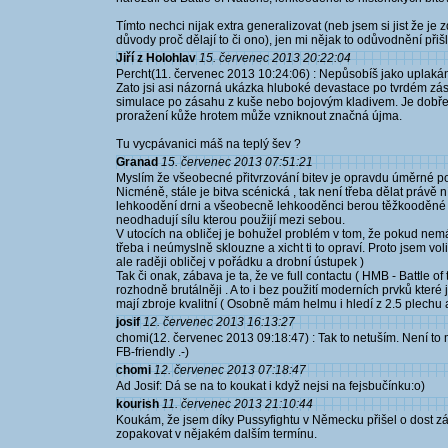
Tímto nechci nijak extra generalizovat (neb jsem si jist že je
důvody proč dělají to či ono), jen mi nějak to odůvodnění př
Jiří z Holohlav
15. červenec 2013 20:22:04
Percht(11. červenec 2013 10:24:06) : Nepůsobíš jako uplaká
Zato jsi asi názorná ukázka hluboké devastace po tvrdém zás
simulace po zásahu z kuše nebo bojovým kladivem. Je dobře,
proražení kůže hrotem může vzniknout značná újma.
Tu vycpávanici máš na teplý šev ?
Granad
15. červenec 2013 07:51:21
Myslím že všeobecné přitvrzování bitev je opravdu úměrné p
Nicméně, stále je bitva scénická , tak není třeba dělat práv
lehkoodění drni a všeobecně lehkooděnci berou těžkooděné ja
neodhadují sílu kterou použijí mezi sebou.
V utocích na obličej je bohužel problém v tom, že pokud nemáš
třeba i neúmyslně sklouzne a xicht ti to opraví. Proto jsem vo
ale raději obličej v pořádku a drobní ústupek )
Tak či onak, zábava je ta, že ve full contactu ( HMB - Battle of
rozhodně brutálněji . A to i bez použití moderních prvků které
mají zbroje kvalitní ( Osobně mám helmu i hledí z 2.5 plechu
josif
12. červenec 2013 16:13:27
chomi(12. červenec 2013 09:18:47) : Tak to netuším. Není to 
FB-friendly .-)
chomi
12. červenec 2013 07:18:47
Ad Josif: Dá se na to koukat i když nejsi na fejsbučínku:o)
kourish
11. červenec 2013 21:10:44
Koukám, že jsem díky Pussyfightu v Německu přišel o dost z
zopakovat v nějakém dalším termínu.