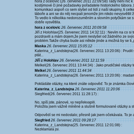
hora z ocelovic (26. červenec 2011 22:09:58) Tady není nic k 
kostýmové či jiné požadavky pořadatele historického tábora 
komunikaci aspoň co sem slyšel od lidí z naší skupiny, ti ce
táboře a ani se do něj necpali jenomže jim nikdo nevysvětlil že
To vedlo k několika nedorozuměním a slovním potyčkám se str
dobře vysvětlila.
hora z ocelovic
26. červenec 2011 20:09:58
Jiří z Holohlav(25. červenec 2011 14:32:11) : Nevím na co si t
pozdravili a mám dojem,že jsem neslyšel od žádného ze svýc
problém.Takže chyba bude asi někde jinde a možná by se ti,,po
Maska
26. červenec 2011 15:05:12
Katerina_z_Landstejna(26. červenec 2011 13:20:06) : Prudi
ptát...
Jiří z Holohlav
26. červenec 2011 12:11:59
Melkel(26. červenec 2011 13:44:34) : Jako prudičské otázky to
Melkel
26. červenec 2011 11:44:34
Katerina_z_Landstejna(26. červenec 2011 13:20:06) : madam,
Pokládáte otázky, na které znáte odpověď. To je známka člov
Katerina_z_Landstejna
26. červenec 2011 11:20:06
Siegfried(26. červenec 2011 11:28:17) :
No, spíš jste, pánové, vy nepřekvapili.
Položila jsem vážně míněné a slušně formulované otázky a s
Odpovědí se mi nedostalo; přesně jak jsem očekávala. To je al
Siegfried
26. červenec 2011 09:28:17
Katerina_z_Landstejna(25. červenec 2011 12:01:08) :
Nezklamala jsi.