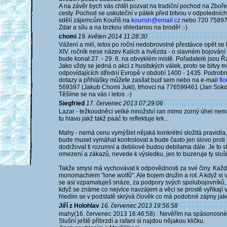
A na závěr bych vás chtěl pozvat na tradiční pochod na Zboř
cesty. Pochod se uskuteční v pátek před bitvou v odpoledníc
sdělí zájemcům Kouříš na
kourish@email.cz
nebo 720 75897
Zdar a sílu a na brzkou shledanou na brodě! :-)
chomi
19. květen 2014 11:28:30
Vážení a milí, letos po roční nedobrovolné přestávce opět s
XIV. ročník nese název Kalich a hvězda - o slavném bojování 
bude konat 27. - 29. 6. na obvyklém místě. Pořadatelé jsou Řád
Jako vždy se jedná o akci z husitských válek, proto se bitvy 
odpovídajících střední Evropě v období 1400 - 1435. Podrobn
dotazy a přihlášky můžete zasílat buď sem nebo na e-mail
fl
569397 (Jakub Chomi Jukl), trhovci na 776599461 (Jan Sokol
Těšíme se na vás i letos .-)
Siegfried
17. červenec 2013 07:29:06
Lazar - težkoodněci velké množství ran mimo zorný úhel nemají 
tu hlavu jakž takž paáč to reflektuje krk...
Mahy - nemá cenu vymýšlet nějaká konkrétní složitá pravidla,
bude muset vymáhat kontrolovat a bude často jen slovo proti
dodržovat ti rozumní a debilové budou debilama dále. Je to ste
omezení a zákazů, nevede k výsledku, jen to buzeruje ty slušn
Takže smysl má vychovávat k odpovědnosti za své činy. Každý
monomachiem "lone wolfů". Ale bojem družin a rot. A když si v
se asi vzpamatuješ snáze, za podpory svých spolubojovníků, ne
když se známe co nejvíce navzájem a věci se prostě vyřikaj
hledím se v podstatě skrývá člověk co má podobné zájmy jako
Jiří z Holohlav
16. červenec 2013 19:56:58
mahy(16. červenec 2013 16:46:58) : Nevěřím na spásonosné
Slušní ještě přibrzdí a rafani si najdou nějakou kličku.