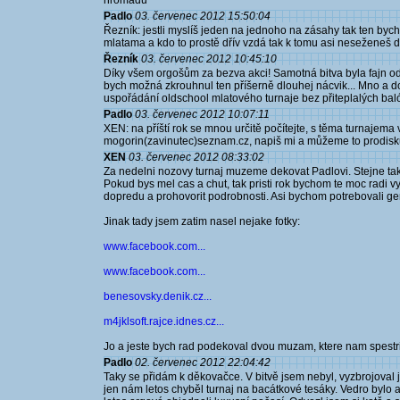
hromadu
Padlo
03. červenec 2012 15:50:04
Řezník: jestli myslíš jeden na jednoho na zásahy tak ten bych r
mlatama a kdo to prostě dřív vzdá tak k tomu asi neseženeš d
Řezník
03. červenec 2012 10:45:10
Díky všem orgošům za bezva akci! Samotná bitva byla fajn odl
bych možná zkrouhnul ten příšerně dlouhej nácvik... Mno a do
uspořádání oldschool mlatového turnaje bez přiteplalých baló
Padlo
03. červenec 2012 10:07:11
XEN: na příští rok se mnou určitě počítejte, s těma turnajem
mogorin(zavinutec)seznam.cz, napiš mi a můžeme to prodisk
XEN
03. červenec 2012 08:33:02
Za nedelni nozovy turnaj muzeme dekovat Padlovi. Stejne tak
Pokud bys mel cas a chut, tak pristi rok bychom te moc radi vyu
dopredu a prohovorit podrobnosti. Asi bychom potrebovali g
Jinak tady jsem zatim nasel nejake fotky:
www.facebook.com...
www.facebook.com...
benesovsky.denik.cz...
m4jklsoft.rajce.idnes.cz...
Jo a jeste bych rad podekoval dvou muzam, ktere nam spestrili
Padlo
02. červenec 2012 22:04:42
Taky se přidám k děkovačce. V bitvě jsem nebyl, vyzbrojoval j
jen nám letos chyběl turnaj na bacátkové tesáky. Vedro bylo 