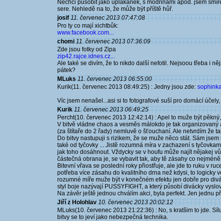
Nechci působit jako uplakánek, s modřinami apod. jsem smíře
sere. Nehledě na to, že může být příště hůř.
josif
11. červenec 2013 07:47:08
Pro ty co mají xichtbůk:
www.facebook.com...
chomi
11. červenec 2013 07:36:09
Zde jsou fotky od Zipa
zip42.rajce.idnes.cz...
Ale také se divím, že to nikdo další nefotil. Nejsoou třeba i n
pátek?
MLuks
11. červenec 2013 06:55:00
Kurik(11. červenec 2013 08:49:25) : Jedny jsou zde:
sophinka1
Víc jsem nenašel...asi si to fotografové suší pro domácí účely
Kurik
11. červenec 2013 06:49:25
Percht(10. červenec 2013 12:42:14) : Apel to muže být pěkný,
V bitvě vládne chaos a vesměs málokdo je tak organizovaný 
(za štítaře do 2 řady) nemluvě o šťouchaní. Ale netvrdím že t
Do bitvy nastupuji s rizikem, že se muže něco stát. Sám jsem n
také od tyčovky ... Jistě rozumná míra v zachazení s tyčovkam
jak toho dosáhnout. Vždycky se v houfu může najít nějakej v
částečná obrana je, se vybavit tak, aby tě zásahy co nejméně z
Bitevní vřava se poslední roky přiostřuje, ale jde to ruku v r
potřeba více zásahu do kvalitního drna než kdysi, to logicky 
rozumné míře muže být v konečném efektu jen dobře pro divák
styl boje nazývají PUSSYFIGHT, a který působí divácky vyslo
Na závěr ještě jednou chválím akci, byla perfekt. Jen jednu 
Jiří z Holohlav
10. červenec 2013 20:02:12
MLuks(10. červenec 2013 21:22:36) : No, s kratšim to jde. Sí
bitvy se to jeví jako nebezpečná technika.