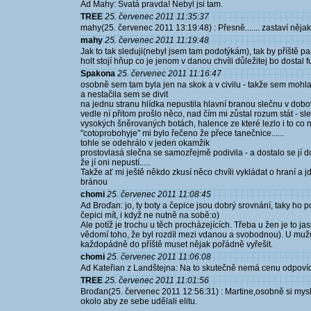
Ad Mahy: Svatá pravda! Nebyl jsi tam.
TREE
25. červenec 2011 11:35:37
mahy(25. červenec 2011 13:19:48) : Přesně....... zastaví něj
mahy
25. červenec 2011 11:19:48
Jak to tak sleduji(nebyl jsem tam podotýkám), tak by příště 
holt stojí hňup co je jenom v danou chvíli důležitej bo dostal 
Spakona
25. červenec 2011 11:16:47
osobně sem tam byla jen na skok a v civilu - takže sem mohla
a nestačila sem se divit
na jednu stranu hlídka nepustila hlavní branou slečnu v dob
vedle ní přitom prošlo něco, nad čím mi zůstal rozum stát - s
vysokých šněrovaných botách, halence ze které lezlo i to co n
"cotoprobohyje" mi bylo řečeno že přece tanečnice......
tohle se odehrálo v jeden okamžik
prostovlasá slečna se samozřejmě podivila - a dostalo se jí d
že jí oni nepustí.....
Takže ať mi ještě někdo zkusí něco chvíli vykládat o hraní a 
bránou
chomi
25. červenec 2011 11:08:45
Ad Broďan: jo, ty boty a čepice jsou dobrý srovnání, taky ho p
čepici mít, i když ne nutně na sobě:o)
Ale potíž je trochu u těch procházejících. Třeba u žen je to j
vědomí toho, že byl rozdíl mezi vdanou a svobodnou). U muž
každopádně do příště muset nějak pořádně vyřešit.
chomi
25. červenec 2011 11:06:08
Ad Kateřian z Landštejna: Na to skutečně nemá cenu odpovíd
TREE
25. červenec 2011 11:01:56
Broďan(25. červenec 2011 12:56:31) : Martine,osobně si myslím,
okolo aby ze sebe udělali elitu.