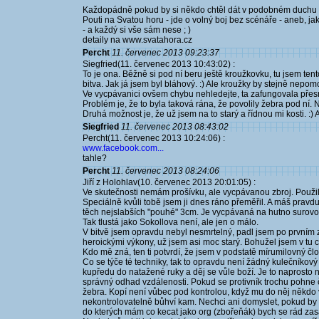
Každopádně pokud by si někdo chtěl dát v podobném duchu po
Pouti na Svatou horu - jde o volný boj bez scénáře - aneb, jak
- a každý si vše sám nese ; )
detaily na www.svatahora.cz
Percht
11. červenec 2013 09:23:37
Siegfried(11. červenec 2013 10:43:02) :
To je ona. Běžně si pod ní beru ještě kroužkovku, tu jsem te
bitva. Jak já jsem byl bláhový. :) Ale kroužky by stejně nepom
Ve vycpávanici ovšem chybu nehledejte, ta zafungovala pře
Problém je, že to byla taková rána, že povolily žebra pod ní. 
Druhá možnost je, že už jsem na to starý a řídnou mi kosti. :) 
Siegfried
11. červenec 2013 08:43:02
Percht(11. červenec 2013 10:24:06) :
www.facebook.com...
tahle?
Percht
11. červenec 2013 08:24:06
Jiří z Holohlav(10. červenec 2013 20:01:05) :
Ve skutečnosti nemám prošívku, ale vycpávanou zbroj. Použi
Speciálně kvůli tobě jsem ji dnes ráno přeměřil. A máš pra
těch nejslabších "pouhé" 3cm. Je vycpávaná na hutno surovo
Tak tlustá jako Sokollova není, ale jen o málo.
V bitvě jsem opravdu nebyl nesmrtelný, padl jsem po prvním 
heroickými výkony, už jsem asi moc starý. Bohužel jsem v tu ch
Kdo mě zná, ten ti potvrdí, že jsem v podstatě mírumilovný člo
Co se týče té techniky, tak to opravdu není žádný kulečníkový
kupředu do natažené ruky a děj se vůle boží. Je to naprosto
správný odhad vzdálenosti. Pokud se protivník trochu pohne 
žebra. Kopí není vůbec pod kontrolou, když mu do něj někdo 
nekontrolovatelně bůhví kam. Nechci ani domyslet, pokud by p
do kterých mám co kecat jako org (zbořeňák) bych se rád zasa