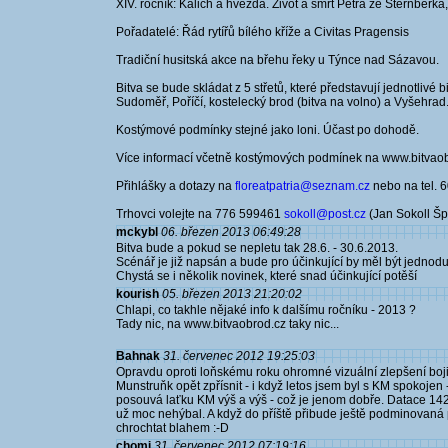
XIV. ročník: Kalich a hvězda. Život a smrt Petra ze Šternberk
Pořadatelé: Řád rytířů bílého kříže a Civitas Pragensis
Tradiční husitská akce na břehu řeky u Týnce nad Sázavou.
Bitva se bude skládat z 5 střetů, které představují jednotlivé b
Sudoměř, Poříčí, kostelecký brod (bitva na volno) a Vyšehrad
Kostýmové podmínky stejné jako loni. Účast po dohodě.
Více informací včetně kostýmových podmínek na www.bitvaob
Přihlášky a dotazy na
floreatpatria@seznam.cz
nebo na tel. 
Trhovci volejte na 776 599461
sokoll@post.cz
(Jan Sokoll Špr
mckybl
06. březen 2013 06:49:28
Bitva bude a pokud se nepletu tak 28.6. - 30.6.2013.
Scénář je již napsán a bude pro účinkující by měl být jednodu
Chystá se i několik novinek, které snad účinkující potěší
kourish
05. březen 2013 21:20:02
Chlapi, co takhle nějaké info k dalšímu ročníku - 2013 ?
Tady nic, na www.bitvaobrod.cz taky nic...
Bahnak
31. červenec 2012 19:25:03
Opravdu oproti loňskému roku ohromné vizuální zlepšení boji
Munstruňk opět zpřísnit - i když letos jsem byl s KM spokojen
posouvá laťku KM výš a výš - což je jenom dobře. Datace 1420-
už moc nehýbal. A když do příště přibude ještě podminovaná p
chrochtat blahem :-D
chomi
31. červenec 2012 07:19:16