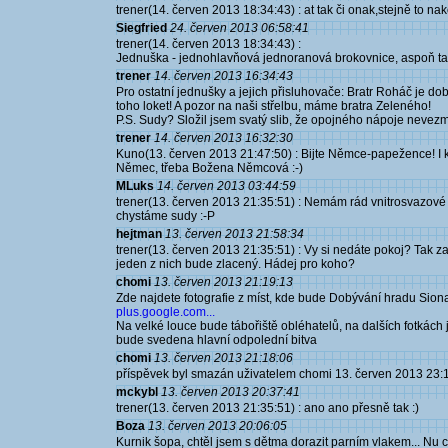
trener(14. červen 2013 18:34:43) : at tak či onak,stejně to na
Siegfried
24. červen 2013 06:58:41
trener(14. červen 2013 18:34:43) :
Jednuška - jednohlavňová jednoranová brokovnice, aspoň tak 
trener
14. červen 2013 16:34:43
Pro ostatní jednušky a jejich přisluhovače: Bratr Roháč je 
toho loket! A pozor na naši střelbu, máme bratra Zeleného!
P.S. Sudy? Složil jsem svatý slib, že opojného nápoje nevezmu 
trener
14. červen 2013 16:32:30
Kuno(13. červen 2013 21:47:50) : Bijte Němce-papežence! I 
Němec, třeba Božena Němcová :-)
MLuks
14. červen 2013 03:44:59
trener(13. červen 2013 21:35:51) : Nemám rád vnitrosvazové pů
chystáme sudy :-P
hejtman
13. červen 2013 21:58:34
trener(13. červen 2013 21:35:51) : Vy si nedáte pokoj? Tak za
jeden z nich bude zlacený. Hádej pro koho?
chomi
13. červen 2013 21:19:13
Zde najdete fotografie z míst, kde bude Dobývání hradu Siona
plus.google.com...
Na velké louce bude tábořiště obléhatelů, na dalších fotkách 
bude svedena hlavní odpolední bitva
chomi
13. červen 2013 21:18:06
příspěvek byl smazán uživatelem chomi 13. červen 2013 23:
mckybl
13. červen 2013 20:37:41
trener(13. červen 2013 21:35:51) : ano ano přesně tak :)
Boza
13. červen 2013 20:06:05
Kurnik šopa, chtěl jsem s dětma dorazit parním vlakem... Nu co