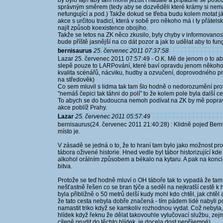
by bylo fajn aby tam mohli jezdit i nadále a případně se pos
správným směrem (tedy aby se dozvěděli které krámy si nemá
nefungující a pod.) Takže dokud se třeba budu kolem motat já,
akce s určitou tradicí, která v sobě pro někoho má i ty přátels
najít způsob koexistence obojího.
Takže se letos na ZK něco zkusilo, byly chyby v informovanost
bude příště jasnější na co dát pozor a jak to udělat aby to fun
bernisaurus
25. červenec 2011 07:37:58
Lazar 25. červenec 2011 07:57:49 - O.K. Mě de jenom o to a
slepě pouze to LARPování, které baví opravdu jenom někoho. (
kvalita scénářů, nácviku, hudby a ozvučení, doprovodného pro
na středověk)
Co sem mluvil s lidma tak tam šlo hodně o nedorozumění prot
"nemáš čepici tak táhni do polí" to že kolem pole byla další c
To abych se do budoucna nemoh podívat na ZK by mě popravdě
akce poblíž Prahy.
Lazar
25. červenec 2011 05:57:49
bernisaurus(24. červenec 2011 21:40:28) : Klidně pojeď Berni
místo je.
V zásadě se jedná o to, že to hraní tam bylo jako možnost pro 
tábora oživené historie. Hned vedle byl tábor historizující kd
alkohol orálním způsobem a békalo na kytaru. A pak na konci 
bitva.
Protože se teď hodně mluví o OH táboře tak to vypadá že tam b
nešťastně řešen co se bran týče a seděl na nejkratší cestě 
byla přibližně o 50 metrů delší kudy mohl kdo chtěl, jak chtěl a
že tato cesta nebyla dobře značená - tím pádem lidé nabyli poc
namastit triko když se kamkoliv rozhodnou vydat. Což nebyla,
hlídek když řeknu že dělat takovouhle vylučovací službu, zejmé
cíleně prudit do těchto hlídek, je docela dost nepříjemné).