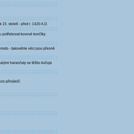
. století - před r. 1420 A.D.
u potřebovat kovové končíky.
moto - takovéhle věci jsou přesně
malými harančaty se těžko kočuje
zo přináleží.