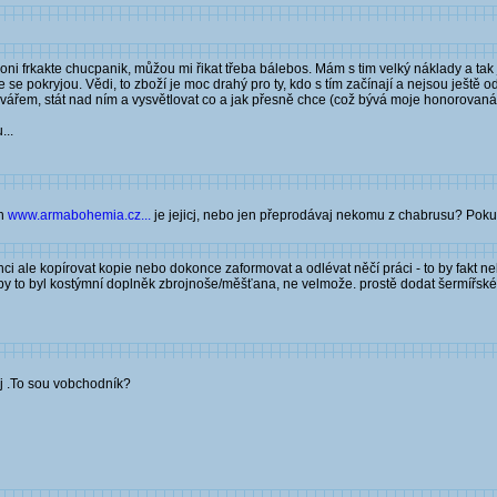
ni frkakte chucpanik, můžou mi řikat třeba bálebos. Mám s tim velký náklady a tak j
se pokryjou. Vědi, to zboží je moc drahý pro ty, kdo s tím začínají a nejsou ještě od
kovářem, stát nad ním a vysvětlovat co a jak přesně chce (což bývá moje honorovaná 
...
ch
www.armabohemia.cz...
je jejicj, nebo jen přeprodávaj nekomu z chabrusu? Pokud
chci ale kopírovat kopie nebo dokonce zaformovat a odlévat něčí práci - to by fakt n
y to byl kostýmní doplněk zbrojnoše/měšťana, ne velmože. prostě dodat šermířské v
aj .To sou vobchodník?