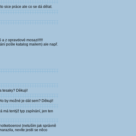
o sice práce ale co se dá dělat.
 a z opravdové mosazi!!!!!
ní pošle katalog mailem) ale např.
a tesaky? Děkuji!
ylo by možné je dát sem? Děkuji!
á má tentýž typ zapínání, jen ten
v holkeboerovi (netuším jak správně
razila, nevíte jestli se něco