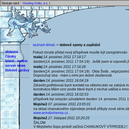
Sledujte také :
Hosting Onlio, a.s.
|
seznam témat
->
dobové spony a zapínání
diskuse
Pokud chcete přidat nový příspěvek musíte být zaregistrován 
články
malej
14. prosinec 2011 17:18:17
letem - netem
darden(14. prosinec 2011 17:04:19) : Ještě jsem si vzpoměl,ž
server news
malej
14. prosinec 2011 17:16:26
tiskové zprávy
darden(14. prosinec 2011 17:04:19) : Olda Šváb , wigs(zavináč
Doporučuji oba - mám s nimi jen dobré zkušenosti.
darden
14. prosinec 2011 16:04:19
Zdravím,potřeboval bych kontakt na někoho,kdo se zabývá mal
konstrukce.Mám vzor podle které bych ji nechal udělat a množ
darden
14. prosinec 2011 16:02:53
příspěvek byl smazán użivatelem darden 14. prosinec 2011 
Mojshe2
07. prosinec 2011 23:05:01
na sklad chanukového výprodeje prrávě přibyly nové série jíd
www.armabohemia.cz...
Mojshe2
27. listopad 2011 10:20:25
ŠALOM
V Mojsheho šopu prrávě začíná CHANUKOVÝ VÝPRODEJ !