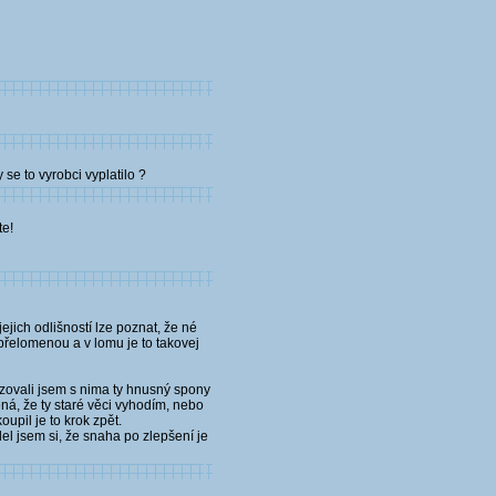
e to vyrobci vyplatilo ?
te!
jich odlišností lze poznat, že né
 přelomenou a v lomu je to takovej
razovali jsem s nima ty hnusný spony
ná, že ty staré věci vyhodím, nebo
pil je to krok zpět.
lel jsem si, že snaha po zlepšení je