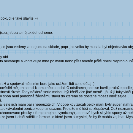
.
okud je také slavíte :-)
o jsou, jtřeba to nějak dohodneme.
o jsou vedeny ze nejsou na sklade, popr. jak velka by musela byt objednavka aby s
 atd...
oto neváhejte a kontaktujte mne po mailu nebo přes telefón ještě dnes! Neprohloupí
 LH a spojovat mě s ním beru jako urážení lidí co to dělaj :)
ověděl mě jen sem ti k tomu něco dodal. O odstínech jsem se bavil, protože podle je
sti různé. Tedy některé serie mohou být křečí více jiné méně.. já už jí taky viděl
 těchto spon není podobná žádnému stavu do kterého se dostane mosaz když zajde...
í.
a ještě jich mam pár i nepoužitejch. V době kdy začali bejt k mání byly super, nah
u za ekvivalentní peníze koupit mosazné. Protože mě těší se zlepšovat. Což nezname
hromované přesky z řempa nejsou vymíceny), ale nové bych si tyhle spony už nekou
e jsem ti chtěl sdělit informaci, o které jsem si myslel, že by tě mohla zajímat. Mys