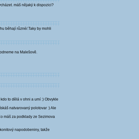
vycházet. máš nějaký k dispozici?
rhu běhají různé/.Taky by mohli
dohodneme na Malešově.
 kdo to dělá v ohni a umí :) Obvykle
získáš natvarovaný polotovar :) Ale
. Co máš za podklady ze Sezimova
irkonitový napodobeniny, takže