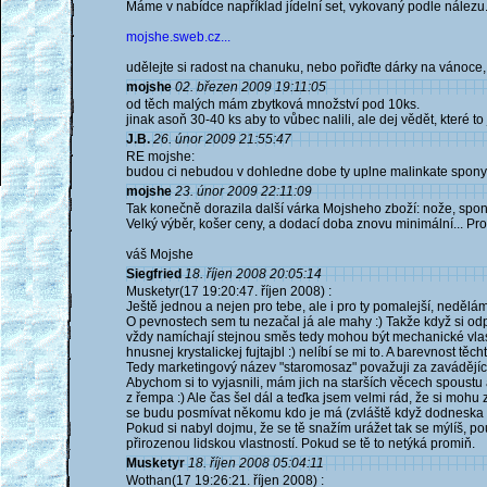
Máme v nabídce například jídelní set, vykovaný podle nálezu
mojshe.sweb.cz...
udělejte si radost na chanuku, nebo pořiďte dárky na vánoce, p
mojshe
02. březen 2009 19:11:05
od těch malých mám zbytková množství pod 10ks.
jinak asoň 30-40 ks aby to vůbec nalili, ale dej vědět, které t
J.B.
26. únor 2009 21:55:47
RE mojshe:
budou ci nebudou v dohledne dobe ty uplne malinkate spony, c
mojshe
23. únor 2009 22:11:09
Tak konečně dorazila další várka Mojsheho zboží: nože, spony
Velký výběr, košer ceny, a dodací doba znovu minimální... Pr
váš Mojshe
Siegfried
18. říjen 2008 20:05:14
Musketyr(17 19:20:47. říjen 2008) :
Ještě jednou a nejen pro tebe, ale i pro ty pomalejší, nedělám
O pevnostech sem tu nezačal já ale mahy :) Takže když si odp
vždy namíchají stejnou směs tedy mohou být mechanické vlastno
hnusnej krystalickej fujtajbl :) nelíbí se mi to. A barevnost
Tedy marketingový název "staromosaz" považuji za zavádějíc
Abychom si to vyjasnili, mám jich na starších věcech spoustu 
z řempa :) Ale čas šel dál a teďka jsem velmi rád, že si moh
se budu posmívat někomu kdo je má (zvláště když dodneska c
Pokud si nabyl dojmu, že se tě snažím urážet tak se mýlíš, pouz
přirozenou lidskou vlastností. Pokud se tě to netýká promiň.
Musketyr
18. říjen 2008 05:04:11
Wothan(17 19:26:21. říjen 2008) :