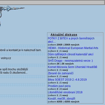
Aktuální diskuse
FOTKY Z BITEV a jiných šermířských
akcí....
(celkem
2069
)
2069 nových
HEMA - Historical European Martial Arts
ně a kontakt je k naleznutí tam.
(celkem
1
)
1 nový
Dům rytířských ctností kalendář akcí
(celkem
1
)
1 nový
 volny.cz
SHŠ Drago - nesmazatelná verze :)
(celkem
26
)
26 nových
Kornet Moravia šerm Uherské Hradiště
spíš trochu složitější
(celkem
1
)
1 nový
i radu či zkušenost...
Zbraně do zahraničí
(celkem
1
)
1 nový
Bitva SOEST 2019 2.-4.8.2019
(celkem
1
)
1 nový
Prodám paví pera
(celkem
3
)
3 nové
Litoměřické vinobraní 2018
(celkem
1
)
1 nový
Kováři, mečíři, zbrojíři
(celkem
4355
)
4355 nových