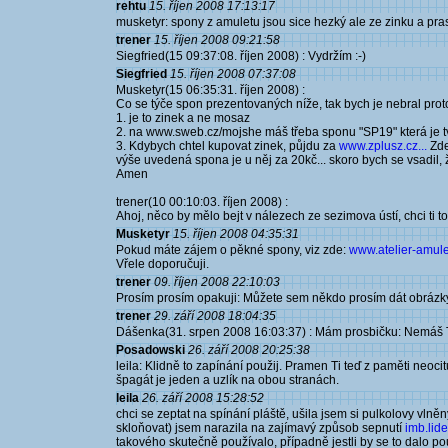
rehtu
15. říjen 2008 17:13:17
musketyr: spony z amuletu jsou sice hezký ale ze zinku a pras
trener
15. říjen 2008 09:21:58
Siegfried(15 09:37:08. říjen 2008) : Vydržím :-)
Siegfried
15. říjen 2008 07:37:08
Musketyr(15 06:35:31. říjen 2008) :
Co se týče spon prezentovaných níže, tak bych je nebral prot
1. je to zinek a ne mosaz
2. na www.sweb.cz/mojshe máš třeba sponu "SP19" která je tv
3. Kdybych chtel kupovat zinek, půjdu za
www.zplusz.cz...
Zde
výše uvedená spona je u něj za 20kč... skoro bych se vsadil, 
Amen
trener(10 00:10:03. říjen 2008) :
Ahoj, něco by mělo bejt v nálezech ze sezimova ústí, chci ti t
Musketyr
15. říjen 2008 04:35:31
Pokud máte zájem o pěkné spony, viz zde:
www.atelier-amulet
Vřele doporučuji.
trener
09. říjen 2008 22:10:03
Prosím prosím opakuji: Můžete sem někdo prosím dát obrázky 
trener
29. září 2008 18:04:35
Dášenka(31. srpen 2008 16:03:37) : Mám prosbičku: Nemáš Ty 
Posadowski
26. září 2008 20:25:38
leila: Klidně to zapínání použij. Pramen Ti teď z paměti neoci
špagát je jeden a uzlík na obou stranách.
leila
26. září 2008 15:28:52
chci se zeptat na spínání pláště, ušila jsem si pulkolovy vln
skloňovat) jsem narazila na zajímavý způsob sepnutí
imb.lide
takového skutečně používalo, případně jestli by se to dalo použ