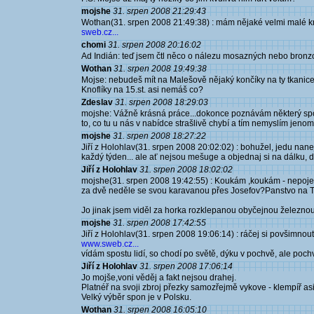
mojshe
31. srpen 2008 21:29:43
Wothan(31. srpen 2008 21:49:38) : mám nějaké velmi malé kno
sweb.cz...
chomi
31. srpen 2008 20:16:02
Ad Indián: teď jsem čtl něco o nálezu mosazných nebo bronzov
Wothan
31. srpen 2008 19:49:38
Mojse: nebudeš mít na Malešově nějaký končíky na ty tkanice?
Knoflíky na 15.st. asi nemáš co?
Zdeslav
31. srpen 2008 18:29:03
mojshe: Vážně krásná práce...dokonce poznávám některý spon
to, co tu u nás v nabídce strašlivě chybí a tím nemyslím jenom
mojshe
31. srpen 2008 18:27:22
Jiří z Holohlav(31. srpen 2008 20:02:02) : bohužel, jedu na
každý týden... ale ať nejsou mešuge a objednaj si na dálku, do
Jiří z Holohlav
31. srpen 2008 18:02:02
mojshe(31. srpen 2008 19:42:55) : Koukám ,koukám - nepoj
za dvě neděle se svou karavanou přes Josefov?Panstvo na Tur
Jo jinak jsem viděl za horka rozklepanou obyčejnou železnou 
mojshe
31. srpen 2008 17:42:55
Jiří z Holohlav(31. srpen 2008 19:06:14) : ráčej si povšimnout
www.sweb.cz...
vídám spostu lidí, so chodí po světě, dýku v pochvě, ale pochv
Jiří z Holohlav
31. srpen 2008 17:06:14
Jo mojše,voni věděj a fakt nejsou drahej.
Platnéř na svoji zbroj přezky samozřejmě vykove - klempíř asi
Velký výběr spon je v Polsku.
Wothan
31. srpen 2008 16:05:10