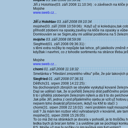
mojshe
03. září 2008 10:39:02
Jiří z Holohlav(03. září 2008 11:10:34) : o závěsech na klíče 
Mojshe
www.sweb.cz...
Jiří z Holohlav
03. září 2008 09:10:34
mojshe(03. září 2008 10:59:06) : Když už si koledujou,tak co
přihodit zdobení na opasky,zavěsy na klíče na opasky a vůbec..
Domlouvám se se Sigim,aby mi udělal postiliona na 5 železn
mojshe
03. září 2008 08:59:06
Siegfried(01. září 2008 09:36:31) :
s těmi extra nožíky to nepůjde tak lehce, při jakékoliv změ
kdyžtak i navrhni, co z tohodle sortimentu na stránce třeba ješ
Mojshe
www.sweb.cz...
chomi
01. září 2008 11:18:32
Smetánka v "Hledání zmizelého věku" píše, že pár takových př
Siegfried
01. září 2008 07:36:31
Dětřich(31. srpen 2008 14:22:25) :
Na dochovaných zbrojích se obvykle vyskytují kované železné p
Dají se udělat i tak, že si pořídíš železný drát patřičného pr
ti to i přidělá zdobeným železným nýtem.a dá ti to do pelchov
Jak píše Jiří, jedna z cest přijatelného ojebu je vzít už hotov
nejsem toho dvakrát příznivcem, ikdyž na KM to stačí :)
chomi(31. srpen 2008 22:16:02) : není problém najít mosazné
ústí ? Já mám ten rozbor věcí vyhrabaných v kovárně, ale tam 
mojshe(31. srpen 2008 15:26:05) :
To co má žid na stránkách je docela v pohodě, je to trošičku
tedka bych já bral jen tohle :) a uvidíme jak se pochlapí kon
P.S. Mojše už maj ty nožíky co jim kvůlivá nim furt volám?