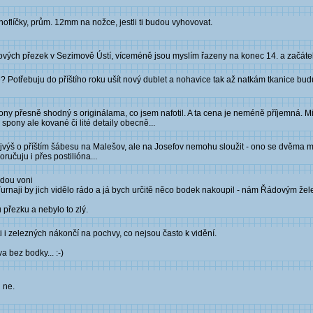
flíčky, prům. 12mm na nožce, jestli ti budou vyhovovat.
ých přezek v Sezimově Ústí, víceméně jsou myslím řazeny na konec 14. a začátek 15
 Potřebuju do příštího roku ušít nový dublet a nohavice tak až natkám tkanice bud
y přesně shodný s originálama, co jsem nafotil. A ta cena je neméně příjemná. Mi
 spony ale kované či lité detaily obecně...
nejvýš o příštím šábesu na Malešov, ale na Josefov nemohu sloužit - ono se dvěma 
ručuju i přes postilióna...
edou voni
naji by jich vidělo rádo a já bych určitě něco bodek nakoupil - nám Řádovým žele
přezku a nebylo to zlý.
i i zelezných nákončí na pochvy, co nejsou často k vidění.
a bez bodky... :-)
 ne.