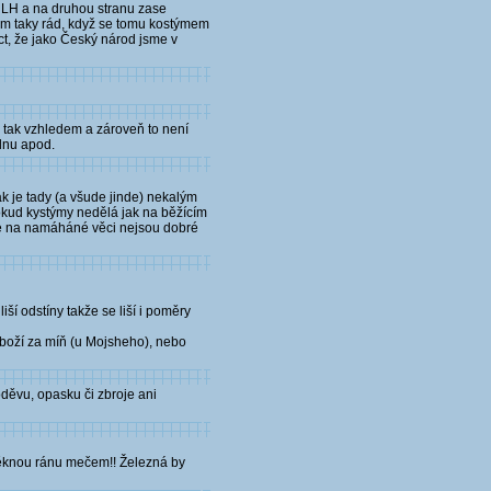
e LH a na druhou stranu zase
sem taky rád, když se tomu kostýmem
ct, že jako Český národ jsme v
mi tak vzhledem a zároveň to není
lnu apod.
k je tady (a všude jinde) nekalým
pokud kystýmy nedělá jak na běžícím
, že na namáháné věci nejsou dobré
ší odstíny takže se liší i poměry
zboží za míň (u Mojsheho), nebo
oděvu, opasku či zbroje ani
 pěknou ránu mečem!! Železná by