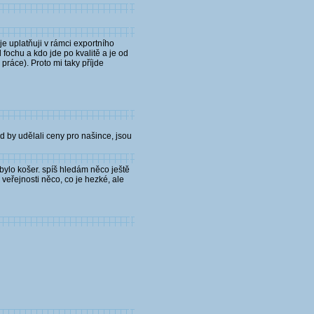
e uplatňuji v rámci exportního
 fochu a kdo jde po kvalitě a je od
práce). Proto mi taky příjde
 by udělali ceny pro našince, jsou
ebylo košer. spíš hledám něco ještě
eřejnosti něco, co je hezké, ale