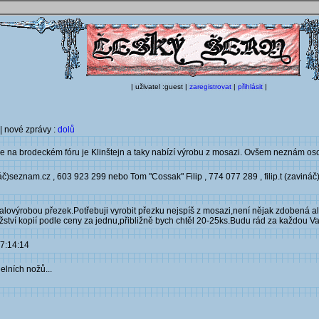
| uživatel :guest |
zaregistrovat
|
přihlásit
|
| nové zprávy :
dolů
e na brodeckém fóru je Klinštejn a taky nabízí výrobu z mosazi. Ovšem neznám osob
)seznam.cz , 603 923 299 nebo Tom "Cossak" Filip , 774 077 289 , filip.t (zavináč)
ovýrobou přezek.Potřebuji vyrobit přezku nejspíš z mosazi,není nějak zdobená ale 
ství kopií podle ceny za jednu,přibližně bych chtěl 20-25ks.Budu rád za každou Vaš
17:14:14
elních nožů...