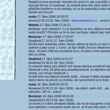
Špatně jsi mne pochopil. Nemám nic proti LH, ale nesnáším (
spousta lidí na LH nadávají. Já osobně jsem rád, když vidím
přiblížím (myšleno co do podoby, né co do materiálu) nebo kdy
tomhle tom hrozní!
mahy
17. říjen 2008 19:56:03
trener(10 00:10:03. říjen 2008) :
www.aksamit.wz.cz...
snad ti
Wothan
17. říjen 2008 17:26:21
Mušketýr: proč nekalým? Co je špatného na tom, dělat to kvalit
nutně dražší? Přiznám se že to moc nechápu, stejně jako tvr
Musketyr
17. říjen 2008 17:20:47
Siegfried(17 16:51:27. říjen 2008) :
Rozdíl mezi materiály znám. Zdroje odkud se berou mi není zn
zvykem a taky ozval :). Cena - je fajn vědět, že to je někdě 
pásu. Já jsem chtěl jen poukázat na to, že jsem s nimi spokoj
věci ze zinku.
Siegfried
17. říjen 2008 14:51:27
Musketyr(16 06:31:38. říjen 2008) :
Ty zinkové slitiny, jsou křehčí než mosaz která je poměrně t
Nemluvě o tom, že tyhle jsou pravděpodobně, ze stejného zdroj
složek, což určuje vlastnosti :)
Kromě toho sou takový hnusně zašlý... mosaz ti nikdy nezajde
stejný skoro za polovic (u Zackla), ale samozřejmě je to tvoje 
mahy
16. říjen 2008 05:35:55
Musketyr(16 06:31:38. říjen 2008) : jak píšeš- zatím drží...
náhodou. Věř mi - prdne!
Musketyr
16. říjen 2008 04:31:38
Siegfried(15 09:37:08. říjen 2008) :
Já nevím co s těmi přeskami děláte, ale my je kupujeme a zat
sice vydržela, u mosazné nevím asi ne. Je to jen můj názor, 