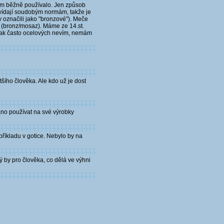
lkem běžně používalo. Jen způsob
povídají soudobým normám, takže je
my označili jako "bronzové"). Meče
di (bronz/mosaz). Máme ze 14.st.
a jak často ocelových nevím, nemám
šího člověka. Ale kdo už je dost
záno používat na své výrobky
říkladu v gotice. Nebylo by na
 by pro člověka, co dělá ve výhni