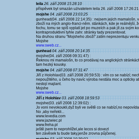
leila
26. září 2008 15:28:10
příspěvek byl smazán użivatelem leila 26. září 2008 17:26:21
mojshe
04. září 2008 23:03:25
gunhead(04. září 2008 22:14:35) : nejsem jejich mamalošn, vo
zboží na mých anglo-franci-něm. stánkách, kde je reálnější, že 
fochu, tomu se spíš vyplatí jet po muzeích a pak jít za svým 
kontraproduktivní tyhle zahr. stránky tady prezentovat.
Na druhou stranu "Mojsheho zboží" zatím neprezentuju venku
Mojshe
www.sweb.cz...
gunhead
04. září 2008 20:14:35
mojshe(04. září 2008 09:31:47) :
Řeknou mi mamalošn, to co prodávaj na anglických stránká
tam hezký kousky.
mojshe
04. září 2008 07:31:47
Jiří z Holohlav(03. září 2008 20:59:53) : vím co se nabízí; ne
nepoužitého, u čeho by navíc výroba nestála moc a opticky ab
nestojí majlant.
Mojshe
www.sweb.cz...
Jiří z Holohlav
03. září 2008 18:59:53
mojshe(03. září 2008 12:39:02) :
Jo voni nevokoukli,dyž byli ve světě co se nabízí,no nepovíd
No ,aby neřekli...
www.levedia.com
www.jazwiec.pl
www.freha.pl
ještě jsem to neprohlížel,ale lecos si dovezl
ten závěsek tu bude taky,jenže zrovna půjčenej.