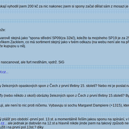
kají vyhodil jsem 200 kč za nic nakonec jsem si spony začal dělat sám z mosazi je t
ože:
arově stejná jako "spona střední SP09(za 32kč), kdežto ta mojsheho SP19 je za 25
ňkem Zacklem, co má sortiment stejný jako v tvém odkazu (na webu není ale na přá
že kupujou u něj.
o nascanovat, ale furt nestíhám, vydrž. SiG
.cz...
železných opaskových spon z Čech z první třetiny 15. století? Nebo mi je poslat n
(nebo někdo z okolí) obrázky železných spon z Čech z první třetiny 15.století? B
tuji, ale není to nic proti ničemu. Vybavuju si sochu Margaret Dampiere (+1315), kter
ěný plášť pro období -první pol. 13.st. a momentálně řeším jakou sponu na spínání, 
.cz...
ale jednak je datován na 12.st a hlavně nikde jinde jsem na takový způsob nena
ít i na první pol.13st.? díky