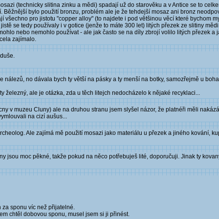
 mosazi (technicky slitina zinku a mědi) spadají už do starověku a v Antice se to ce
jší. Běžnější bylo použití bronzu, problém ale je že tehdejší mosaz ani bronz neod
ají všechno pro jistotu "copper alloy" (to najdete i pod většinou věcí které bychom 
stě se tedy používaly i v gotice (jenže to máte 300 let) litých přezek ze slitiny mě
mohlo nebo nemohlo používat - ale jak často se na díly zbrojí volilo litých přezek 
cela zajímalo.
oduše.
le nálezů, no dávala bych ty větší na pásky a ty menší na botky, samozřejmě u bohat
y železný, ale je otázka, zda u těch litejch nedocházelo k nějaké recyklaci...
vícny v muzeu Cluny) ale na druhou stranu jsem slyšel názor, že platnéři měli naká
ymlouvali na cizí aušus...
heolog. Ale zajímá mě použití mosazi jako materiálu u přezek a jiného kování, kup
y jsou moc pěkné, takže pokud na něco potřebuješ lité, doporučuji. Jinak ty kovaný
 za sponu víc než přijatelné.
em chtěl dobovou sponu, musel jsem si ji přinést.