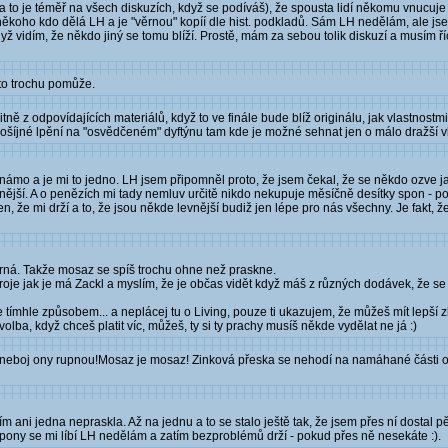
a to je téměř na všech diskuzích, když se podíváš), že spousta lidí někomu vnucuj
 někoho kdo dělá LH a je "věrnou" kopíí dle hist. podkladů. Sám LH nedělám, ale j
ž vidím, že někdo jiný se tomu blíží. Prostě, mám za sebou tolik diskuzí a musím ří
 to trochu pomůže.
ně z odpovídajících materiálů, když to ve finále bude blíž originálu, jak vlastnost
došíjné lpění na "osvědčeném" dyftýnu tam kde je možné sehnat jen o málo dražší v
ámo a je mi to jedno. LH jsem připomněl proto, že jsem čekal, že se někdo ozve ja
levnější. A o penězích mi tady nemluv určitě nikdo nekupuje měsíčně desítky spon - 
en, že mi drží a to, že jsou někde levnější budiž jen lépe pro nás všechny. Je fakt
várná. Takže mosaz se spíš trochu ohne než praskne.
e jak je má Zackl a myslím, že je občas vidět když máš z různých dodávek, že se li
 tímhle způsobem... a neplácej tu o Living, pouze ti ukazujem, že můžeš mít lepší 
volba, když chceš platit víc, můžeš, ty si ty prachy musíš někde vydělat ne já :)
 ale neboj ony rupnou!Mosaz je mosaz! Zinková přeska se nehodí na namáhané části 
ím ani jedna nepraskla. Až na jednu a to se stalo ještě tak, že jsem přes ní dostal
Spony se mi líbí LH nedělám a zatím bezproblémů drží - pokud přes ně nesekáte :).