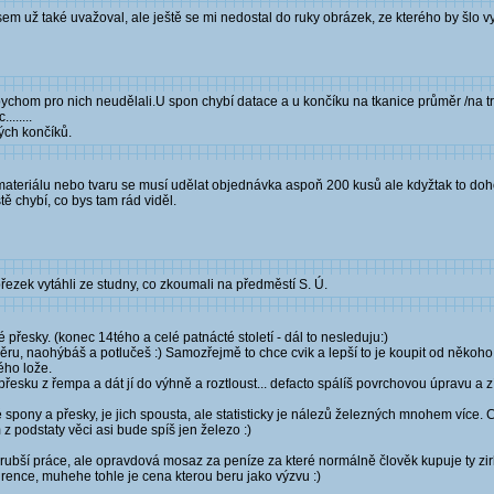
jsem už také uvažoval, ale ještě se mi nedostal do ruky obrázek, ze kterého by šlo 
bychom pro nich neudělali.U spon chybí datace a u končíku na tkanice průměr /na t
......
ých končíků.
ně materiálu nebo tvaru se musí udělat objednávka aspoň 200 kusů ale kdyžtak to 
tě chybí, co bys tam rád viděl.
ezek vytáhli ze studny, co zkoumali na předměstí S. Ú.
řesky. (konec 14tého a celé patnácté století - dál to nesleduju:)
ůměru, naohýbáš a potlučeš :) Samozřejmě to chce cvik a lepší to je koupit od někoho
ého lože.
u přesku z řempa a dát jí do výhně a roztloust... defacto spálíš povrchovou úpravu a 
 spony a přesky, je jich spousta, ale statisticky je nálezů železných mnohem více
z podstaty věci asi bude spíš jen železo :)
 hrubší práce, ale opravdová mosaz za peníze za které normálně člověk kupuje ty z
kurence, muhehe tohle je cena kterou beru jako výzvu :)