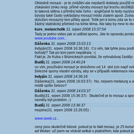
Ohledně mosazi - je to zvláštní ale nejstarší doklady použití
získávání zinku resp. přímé výroby mosazi byl trochu složitě
to taková slitina s příměsí kde čeho - angličané to tedy nazýv
bývaly také často vykládány mosazí místo zlatem apod. Zcela ji
doložen mosazný lem přilby apod. Tolik jen k tomu zda se to 
žádný statistický přehled na tohle téma. Ale taky by mne to do
kure_melancholik
31. srpen 2008 15:37:54
Tady je jedno video jak si udělat sponu. Jde to opravdu jend
www.youtube.com...
Dášenka
31. srpen 2008 15:03:13
Indyján(31. srpen 2008 16:36:16) : Co vím, tak tyhle jsou pod
bohatý? Tak po tom jsem nepátrala :-(
Fakt je, že Kuba z Bránickejch povídal, že vyhrabávaj častějc t
Buděj
31. srpen 2008 14:40:24
co vím, používání mosazi je doloženo od 14. stol (viz např s
železné spony vlastní výroby, aby se v případě reklemace nev
Indyján
31. srpen 2008 14:36:16
Dášenka(31. srpen 2008 16:03:37) : No, nejsem metalurg a arc
místě spíše železo?
Dášenka
31. srpen 2008 14:03:37
Buděj(31. srpen 2008 15:36:37) : Skutečně je to mosaz a spon
neměly být problém ;-)
Buděj
31. srpen 2008 13:36:37
mojshe(31. srpen 2008 15:26:05) :
www.sweb.cz...
ceny jsou skutečně lidové. pokud je to fakt mosaz, je 25 korun
ad Wotan: už jsem se víckrát setkal s platnéřem, kde pokud js