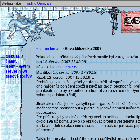
Sledujte také :
Hosting Onlio, a.s.
|
seznam témat
->
Bitva Milovická 2007
diskuse
Pokud chcete přidat nový příspěvek musíte být zaregistrován 
články
tss
18. červen 2007 11:48:38
letem - netem
několik fotek
srelci.wz.cz...
server news
Mantikor
17. červen 2007 17:36:18
tiskové zprávy
Rizek 12. červen 2007 12:56:19 ...
Problém je v tom, že byráčky hořet neměli, alespoň ne ty s a
ono nařčení z poničení zboží (i když asi tak tři obchodníci, 
prohlásili, že to bylo v pohodě a bordel ve zboží neměli. Dým 
vyhnul spodnímu tržišti)
Jinak akce ušla, jen se vyskytlo pár organizačních záležitostí (
možnost moc postřehnout a prodjci si je také nemusí uvědomi
nedostanou.
Pro příští roky by to chtělo některý věci líp pohlídat a trochu lí
okolo 19h už pomalu bylo co okrajovat; projet s velitelema s
místa a něděli se akce mimo scénář; ...) a pak už jen včas připr
připravené.
Takže hodně zdaru do příštího roku a pečlivější organizátory 