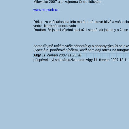
Milovické 2007 a to zejména těmto lidičkám:
www.mujweb.cz...
Děkuji za vaši účast na této malé pohádkové bitvě a vaši ochutu
vedro, které nás mordovalo.
Doufám, že jste si všichni akci užili stejně tak jako my a že se v
Samozřejmě uvítám vaše připomínky a nápady týkající se akce t
(Speciální poděkování všem, kdož sem dají odkaz na fotogaler
Algy
11. červen 2007 11:25:38
příspěvek byl smazán użivatelem Algy 11. červen 2007 13:11