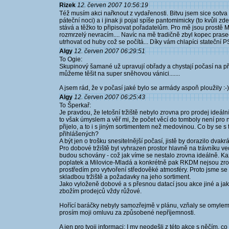
Rizek
12. červen 2007 10:56:19
Též musím akci nařknout z vydařenosti. Bitvu jsem sice sotva 
páteční noci) a i jinak ji pojal spíše pantomimicky (to kvůli z
stává a těžko to připisovat pořadatelům. Pro mě jsou prostě 
rozmrzelý nevracím.... Navíc na mě tradičně zbyl kopec pra
utrhovat od huby což se počítá... Díky vám chlapíci stateční 
Algy
12. červen 2007 06:29:51
To Ogie:
Skupinový šamané už upravují obřady a chystají počasí na příš
můžeme těšit na super sněhovou vánici.......
A jsem rád, že v počasí jaké bylo se armády aspoň ploužily :-)
Algy
12. červen 2007 06:25:43
To Šperkař:
Je pravdou, že letošní tržiště nebylo zrovna pro prodej ideáln
to však úmyslem a věř mi, že počet věcí do tomboly není pro
přijelo, a to i s jiným sortimentem než medovinou. Co by se s 
přihlášených?
A být jen o trošku snesitelnější počasí, jistě by dorazilo dvakrá
Pro dobové tržiště byl vyhrazen prostor hlavně na trávníku ve
budou schovány - což jak víme se nestalo zrovna ideálně. K
poplatek a Milovice-Mladá a konkrétně pak RKDM nejsou zr
prostředím pro vytvoření středověké atmosféry. Proto jsme se o
skladbou tržiště a požadavky na jeho sortiment.
Jako vyloženě dobové a s přesnou datací jsou akce jiné a jak 
zbožím prodejců vždy růžové.
Hořící baráčky nebyly samozřejmě v plánu, vzňaly se omylem. 
prosím moji omluvu za způsobené nepříjemnosti.
A jen pro tvoji informaci: I my neodešli z této akce s něčím, 