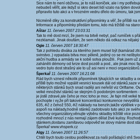
Sice nám to není obživou, je to náš koníček, ale i my potře
nebudeš věřit, ale ikdyž si skro deset lidí vzalo na týden dov
připravilo tuto akci a v hrozném vedru dřelo do úmoru, tak j
Nicméně díky za konstruktívní připomínky a věř, že příště na 
Informace a připomínky předám tomu, kdo má tržiště na staros
Aštar
11. červen 2007 23:03:31
Tak to mě dost mrzí, že jsem na bitvě nebyl, pač rumíček s př
nezklamali. Jinak doufám, že sem někdo dá odkaz na nějaký fot
Ogie
11. červen 2007 18:30:47
Tak z pohledu diváka za kterého jsem musel být (kamárad ztrat
svinstvo..) vypadala bitva moc pěkně, jediný co se mi nelíbylo
akční hudba a armády se k sobě sotva ploužili.. Pak jsem už 
zaháněli démony od tvrze dost pozdě a pod., ale jinak moc fajn
vedro bylo dost strašný ale to už asi neni v moci organizátorů..
Šperkař
11. červen 2007 16:21:08
Rád bych vznesl několik připomínek týkajících se skladby a o
příště bylo možné vypálit vesnici kousek dál od stánků,saze 
některých stánků bych snad raději ani neřešil viz Oriflame. 
velké množství stánků se stejným či podobným sortimentem -
je jistě zdravé,ale čeho je moc toho je moc. Je fajn mít velké 
pochopte i vy,že při takové koncentraci konkurence nevydělá n
635,-Kč z čehož 550,-Kč náklady na benzín,takže výdělek v po
aspoň na náklady,hodně stánků zadotovalo tuto akci ze svéh
všechny organizátory,věnujte výběru skladby tržiště více pozo
rozhodně mnozí z nás nemají zájem dělat živé kulisy. Rozhodně
stánkem,dostanu zamítavou odpověď se slovy máme dost stánk
Šperkař www.vhsperk.cz
Algy
11. červen 2007 11:26:57
Chtěl bych touto cestou poděkovat za naši pořádající shš S