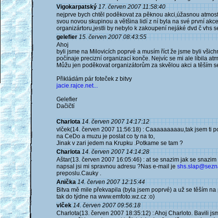
Vigokarpatský
17. červen 2007 11:58:40
nejprve bych chtěl poděkovat za pěknou akci,úžasnou atmosfér
svou novou skupinou a většina lidí z ní byla na své první akce
organizártoru,jestli by nebylo k zakoupení nejáké dvd č vhs
gelefier
15. červen 2007 08:43:55
Ahoj
byli jsme na Milovicích poprvé a musím říct že jsme byli všich
počínaje precizní organizací konče. Nejvíc se mi ale líbila a
Můžu jen poděkovat organizátorům za skvělou akci a těším se
Přikládám pár foteček z bitvy
jacie.rajce.net...
Gelefier
Dačičtí
Charlota
14. červen 2007 14:17:12
vlček(14. červen 2007 11:56:18) : Caaaaaaaaau,tak jsem ti posl
na CeDo a muzu je poslat co ty na to,
Jinak v zari jedem na Krupku .Potkame se tam ?
Charlota
14. červen 2007 14:14:28
Aštar(13. červen 2007 16:05:46) : at se snazim jak se snazi
napsal jsi mi spravnou adresu ?Nas e-mail je
shs.slap@sezn
preposlu.Cauky .
Anička
14. červen 2007 12:15:44
Bitva mě mile překvapila (byla jsem poprvé) a už se těším na p
tak do týdne na www.emfoto.wz.cz :o)
vlček
14. červen 2007 09:56:18
Charlota(13. červen 2007 18:35:12) : Ahoj Charloto. Bavili jsm