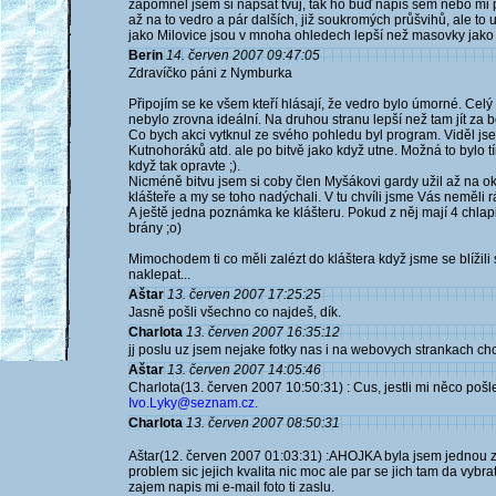
zapomněl jsem si napsat tvůj, tak ho buď napiš sem nebo mi po
až na to vedro a pár dalších, již soukromých průšvihů, ale to
jako Milovice jsou v mnoha ohledech lepší než masovky jako 
Berin
14. červen 2007 09:47:05
Zdravíčko páni z Nymburka
Připojím se ke všem kteří hlásají, že vedro bylo úmorné. Celý
nebylo zrovna ideální. Na druhou stranu lepší než tam jít za 
Co bych akci vytknul ze svého pohledu byl program. Viděl js
Kutnohoráků atd. ale po bitvě jako když utne. Možná to bylo tím
když tak opravte ;).
Nicméně bitvu jsem si coby člen Myšákovi gardy užil až na ok
klášteře a my se toho nadýchali. V tu chvíli jsme Vás neměli rá
A ještě jedna poznámka ke klášteru. Pokud z něj mají 4 chlapi
brány ;o)
Mimochodem ti co měli zalézt do kláštera když jsme se blížili 
naklepat...
Aštar
13. červen 2007 17:25:25
Jasně pošli všechno co najdeš, dík.
Charlota
13. červen 2007 16:35:12
jj poslu uz jsem nejake fotky nas i na webovych strankach ch
Aštar
13. červen 2007 14:05:46
Charlota(13. červen 2007 10:50:31) : Cus, jestli mi něco pošl
Ivo.Lyky@seznam.cz.
Charlota
13. červen 2007 08:50:31
Aštar(12. červen 2007 01:03:31) :AHOJKA byla jsem jednou z 
problem sic jejich kvalita nic moc ale par se jich tam da vybr
zajem napis mi e-mail foto ti zaslu.