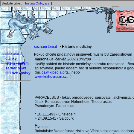
Sledujte také :
Hosting Onlio, a.s.
|
seznam témat
->
Historie mediciny
diskuse
Pokud chcete přidat nový příspěvek musíte být zaregistrován 
články
mascha
04. červen 2007 10:42:09
letem - netem
skvělý náhled do historie medicíny na prahu renesance - živ
server news
spisovatele, jmeno dodam, ted si nemohu vzpomenout a goog
(mj.
cs.wikipedia.org...
nebo
tiskové zprávy
www.knihovnazn.cz...
)
PARACELSUS - lékař, přírodovědec, spisovatel, alchymista, 
Jinak: Bombastus von Hohenheim,Theoprastus
Pseudonym: Paracelsus
* 10.11.1493 - Einsiedeln
+ 24.09.1541 - Salcburk
Životopis :
Bakalářské školení snad získal ve Vídni a doktorskou hodnost,