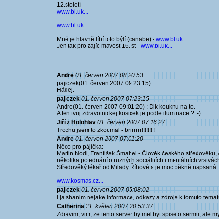
12.století
www.bl.uk...
www.bl.uk...
Mně je hlavně líbí toto býlí (canabe) -
www.bl.uk...
Jen tak pro zajíc mavost 16. st -
www.bl.uk...
Andre
01. červen 2007 08:20:53
pajiczek(01. červen 2007 09:23:15) :
Hádej.
pajiczek
01. červen 2007 07:23:15
Andre(01. červen 2007 09:01:20) : Dik kouknu na to.
A ten tvuj zdravotnickej kosicek je podle iluminace ? :-)
Jiří z Holohlav
01. červen 2007 07:16:27
Trochu jsem to zkoumal - brrrrrrr!!!!!!!!!
Andre
01. červen 2007 07:01:20
Něco pro pájíčka:
Martin Nodl, František Šmahel - Člověk českého středověku, 
několika pojednání o různých sociálních i mentálních vrstvác
Středověký lékař od Milady Říhové a je moc pěkně napsaná. N
www.kosmas.cz...
pajiczek
01. červen 2007 05:08:02
I ja shanim nejake informace, odkazy a zdroje k tomuto tematu..
Catherina
31. květen 2007 20:53:37
Zdravim, vim, ze tento server by mel byt spise o sermu, ale my