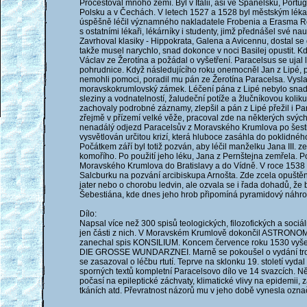
Procestoval mnoho zemí. Byl v Itálii, asi ve Španělsku, Portug
Polsku a v Čechách. V letech 1527 a 1528 byl městským léka
úspěšně léčil významného nakladatele Frobenia a Erasma Rot
s ostatními lékaři, lékárníky i studenty, jimž přednášel své na
Zavrhoval klasiky - Hippokrata, Galena a Avicennu, dostal s
takže musel narychlo, snad dokonce v noci Basilej opustit. Kd
Václav ze Žerotína a požádal o vyšetření. Paracelsus se ujal 
pohrudnice. Když následujícího roku onemocněl Jan z Lipé,
nemohli pomoci, poradil mu pán ze Žerotína Paracelsa. Vysl
moravskokrumlovský zámek. Léčení pána z Lipé nebylo snadn
sleziny a vodnatelností, žaludeční potíže a žlučníkovou kolik
zachovaly podrobné záznamy, zlepšil a pán z Lipé přežil i P
zřejmě v přízemí velké věže, pracoval zde na některých svýc
nenadálý odjezd Paracelsův z Moravského Krumlova po šesti
vysvětlován určitou krizí, která hluboce zasáhla do poklidn
Počátkem září byl totiž pozván, aby léčil manželku Jana III. 
komořího. Po použití jeho léku, Jana z Pernštejna zemřela. Po
Moravského Krumlova do Bratislavy a do Vídně. V roce 1538 na
Salcburku na pozvání arcibiskupa Arnošta. Zde zcela opuštěn
jater nebo o chorobu ledvin, ale ozvala se i řada dohadů, že 
Šebestiána, kde dnes jeho hrob připomíná pyramidový náhro
Dílo:
Napsal více než 300 spisů teologických, filozofických a sociáln
jen části z nich. V Moravském Krumlově dokončil ASTR
zanechal spis KONSILIUM. Koncem července roku 1530 vyšel p
DIE GROSSE WUNDARZNEI. Marně se pokoušel o vydání troj
se zasazoval o léčbu rtutí. Teprve na sklonku 19. století vyda
sporných textů kompletní Paracelsovo dílo ve 14 svazcích. Ně
počasí na epileptické záchvaty, klimatické vlivy na epidemii, z
tkáních atd. Převratnost názorů mu v jeho době vynesla ozna