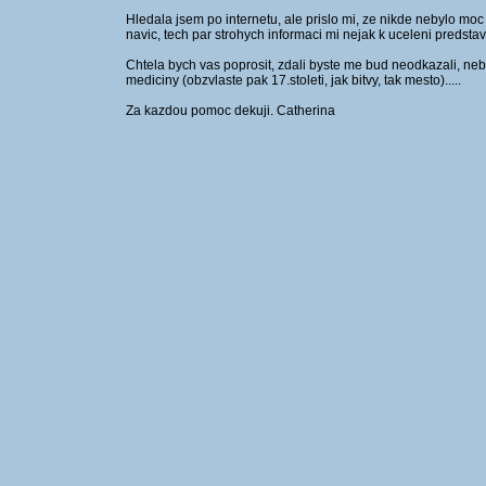
Hledala jsem po internetu, ale prislo mi, ze nikde nebylo moc
navic, tech par strohych informaci mi nejak k uceleni predstavy
Chtela bych vas poprosit, zdali byste me bud neodkazali, nebo
mediciny (obzvlaste pak 17.stoleti, jak bitvy, tak mesto).....
Za kazdou pomoc dekuji. Catherina