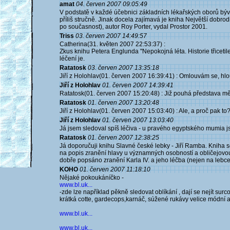
amat
04. červen 2007 09:05:49
V podstatě v každé účebnici základních lékařských oborů býv
příliš stručně. Jinak docela zajímavá je kniha Největší dobrodi
po současnost), autor Roy Porter, vydal Prostor 2001.
Triss
03. červen 2007 14:49:57
Catherina(31. květen 2007 22:53:37) :
Zkus knihu Petera Englunda "Nepokojná léta. Historie třiceti
léčení je.
Ratatosk
03. červen 2007 13:35:18
Jiří z Holohlav(01. červen 2007 16:39:41) : Omlouvám se, hlo
Jiří z Holohlav
01. červen 2007 14:39:41
Ratatosk(01. červen 2007 15:20:48) : Již pouhá představa mě
Ratatosk
01. červen 2007 13:20:48
Jiří z Holohlav(01. červen 2007 15:03:40) : Ale, a proč pak to
Jiří z Holohlav
01. červen 2007 13:03:40
Já jsem sledoval spíš léčiva - u pravého egyptského mumia j
Ratatosk
01. červen 2007 12:38:25
Já doporučuji knihu Slavné české lebky - Jiří Ramba. Kniha se
na popis zranění hlavy u významných osobností a obličejovou c
dobře popsáno zranění Karla IV. a jeho léčba (nejen na lebce
KOHO
01. červen 2007 11:18:10
Nějaké pokoukáníčko -
www.bl.uk...
-zde lze například pěkně sledovat oblíkání , dají se nejít sur
krátká cotte, gardecops,karnáč, súžené rukávy velice módní a
www.bl.uk...
www.bl.uk...