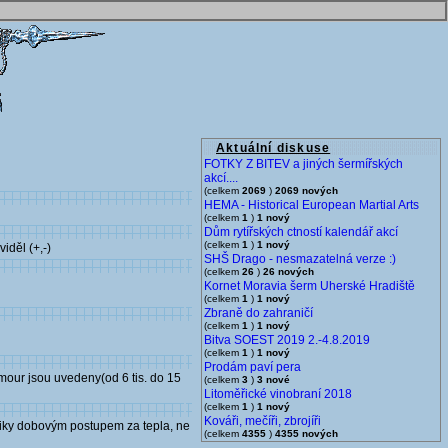
Aktuální diskuse
FOTKY Z BITEV a jiných šermířských
akcí....
(celkem
2069
)
2069 nových
HEMA - Historical European Martial Arts
(celkem
1
)
1 nový
Dům rytířských ctností kalendář akcí
(celkem
1
)
1 nový
iděl (+,-)
SHŠ Drago - nesmazatelná verze :)
(celkem
26
)
26 nových
Kornet Moravia šerm Uherské Hradiště
(celkem
1
)
1 nový
Zbraně do zahraničí
(celkem
1
)
1 nový
Bitva SOEST 2019 2.-4.8.2019
(celkem
1
)
1 nový
Prodám paví pera
mour jsou uvedeny(od 6 tis. do 15
(celkem
3
)
3 nové
Litoměřické vinobraní 2018
(celkem
1
)
1 nový
Kováři, mečíři, zbrojíři
pliky dobovým postupem za tepla, ne
(celkem
4355
)
4355 nových