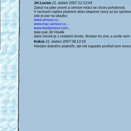
Jiri Lucius
21. duben 2007 12:13:04
Zalezi na jake urovni a cenove relaci se chces pohybovat.
V cechach najdes platnere alias okapove roury az po spickov
zde je par na ukazku:
www.armour.cz...
www.mac-armour.cz...
www.bestarmour.com...
dale pak Jiri Hladik
dalsi clovek je z ceskeho brodu. Brodan ho zna, a urcite sem
Kokos
21. duben 2007 08:13:16
Hledám dobrého platnéře, tak mě napadlo pověsit sem novou di