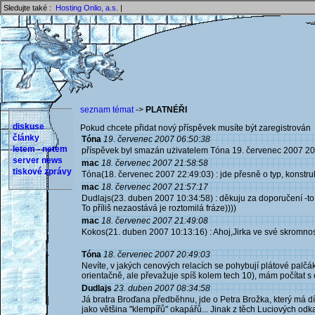
Sledujte také :
Hosting Onlio, a.s.
|
seznam témat
->
PLATNÉŘI
diskuse
Pokud chcete přidat nový příspěvek musíte být zaregistrován 
články
Tóna
19. červenec 2007 06:50:38
letem - netem
příspěvek byl smazán użivatelem Tóna 19. červenec 2007 20
server news
mac
18. červenec 2007 21:58:58
tiskové zprávy
Tóna(18. červenec 2007 22:49:03) : jde přesně o typ, konstrukci
mac
18. červenec 2007 21:57:17
Dudlajs(23. duben 2007 10:34:58) : děkuju za doporučení -to 
To příliš nezaostává je roztomilá fráze))))
mac
18. červenec 2007 21:49:08
Kokos(21. duben 2007 10:13:16) : Ahoj,Jirka ve své skromnos
Tóna
18. červenec 2007 20:49:03
Nevíte, v jakých cenových relacích se pohybují plátové palč
orientačně, ale převažuje spíš kolem tech 10), mám počítat 
Dudlajs
23. duben 2007 08:34:58
Já bratra Broďana předběhnu, jde o Petra Brožka, který má dí
jako většina "klempířů" okapářů... Jinak z těch Luciových odk