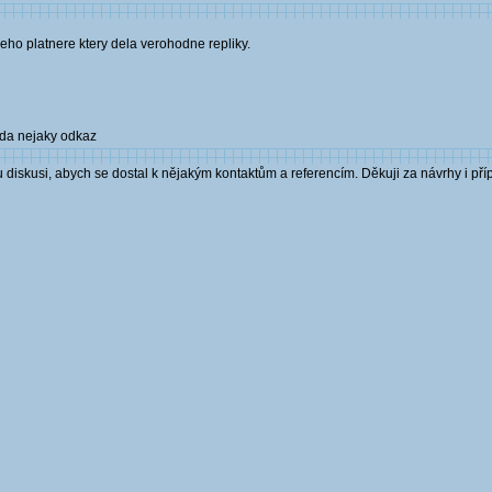
eho platnere ktery dela verohodne repliky.
 da nejaky odkaz
skusi, abych se dostal k nějakým kontaktům a referencím. Děkuji za návrhy i přípa