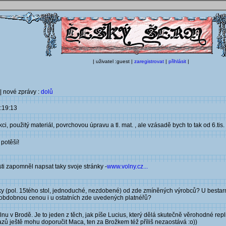
| uživatel :guest |
zaregistrovat
|
přihlásit
|
| nové zprávy :
dolů
:19:13
, použitý materiál, povrchovou úpravu a tl. mat. , ale vzásadě bych to tak od 6.tis. v
potěší!
ti zapomněl napsat taky svoje stránky -
www.volny.cz...
áky (pol. 15tého stol, jednoduché, nezdobené) od zde zmíněných výrobců? U bestar
s obdobnou cenou i u ostatních zde uvedených platnéřů?
lnu v Brodě. Je to jeden z těch, jak píše Lucius, který dělá skutečně věrohodné re
azů ještě mohu doporučit Maca, ten za Brožkem též příliš nezaostává :o))