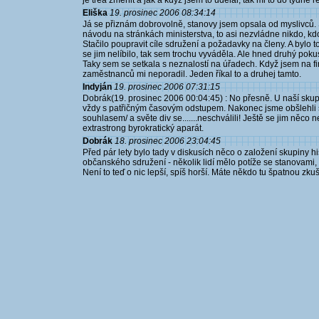
je třea změnit a jak a když jsem to udělal, tak mi to do týdne re
Eliška
19. prosinec 2006 08:34:14
Já se přiznám dobrovolně, stanovy jsem opsala od myslivců.
návodu na stránkách ministerstva, to asi nezvládne nikdo, kdo
Stačilo poupravit cíle sdružení a požadavky na členy. A bylo to
se jim nelíbilo, tak sem trochu vyváděla. Ale hned druhý poku
Taky sem se setkala s neznalostí na úřadech. Když jsem na fin
zaměstnanců mi neporadil. Jeden říkal to a druhej tamto.
Indyján
19. prosinec 2006 07:31:15
Dobrák(19. prosinec 2006 00:04:45) : No přesně. U naší skupi
vždy s patřičným časovým odstupem. Nakonec jsme obšlehli st
souhlasem/ a světe div se.......neschválili! Ještě se jim něco 
extrastrong byrokratický aparát.
Dobrák
18. prosinec 2006 23:04:45
Před pár lety bylo tady v diskusích něco o založení skupiny 
občanského sdružení - několik lidí mělo potíže se stanovami, kt
Není to teď o nic lepší, spíš horší. Máte někdo tu špatnou zkuše