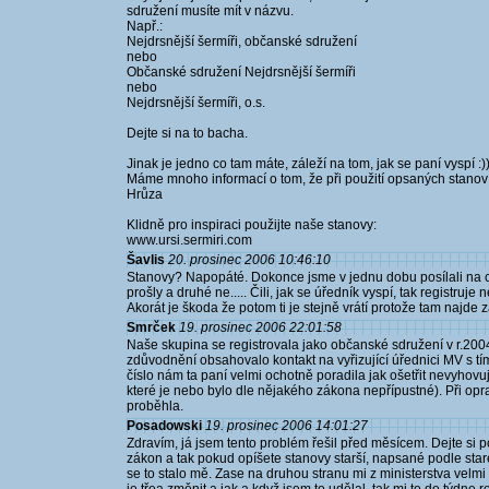
sdružení musíte mít v názvu.
Např.:
Nejdrsnější šermíři, občanské sdružení
nebo
Občanské sdružení Nejdrsnější šermíři
nebo
Nejdrsnější šermíři, o.s.
Dejte si na to bacha.
Jinak je jedno co tam máte, záleží na tom, jak se paní vyspí :))
Máme mnoho informací o tom, že při použití opsaných stanov
Hrůza
Klidně pro inspiraci použijte naše stanovy:
www.ursi.sermiri.com
Šavlis
20. prosinec 2006 10:46:10
Stanovy? Napopáté. Dokonce jsme v jednu dobu posílali na ch
prošly a druhé ne..... Čili, jak se úředník vyspí, tak registruje
Akorát je škoda že potom ti je stejně vrátí protože tam najde 
Smrček
19. prosinec 2006 22:01:58
Naše skupina se registrovala jako občanské sdružení v r.200
zdůvodnění obsahovalo kontakt na vyřizující úřednici MV s t
číslo nám ta paní velmi ochotně poradila jak ošetřit nevyhovu
které je nebo bylo dle nějakého zákona nepřípustné). Při op
proběhla.
Posadowski
19. prosinec 2006 14:01:27
Zdravím, já jsem tento problém řešil před měsícem. Dejte si p
zákon a tak pokud opíšete stanovy starší, napsané podle star
se to stalo mě. Zase na druhou stranu mi z ministerstva velmi