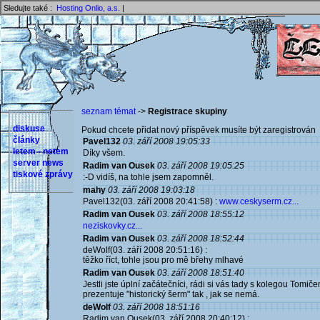
Sledujte také :
Hosting Onlio, a.s.
|
seznam témat
->
Registrace skupiny
diskuse
Pokud chcete přidat nový příspěvek musíte být zaregistrován 
články
Pavel132
03. září 2008 19:05:33
letem - netem
Díky všem.
server news
Radim van Ousek
03. září 2008 19:05:25
tiskové zprávy
:-D vidíš, na tohle jsem zapomněl.
mahy
03. září 2008 19:03:18
Pavel132(03. září 2008 20:41:58) :
www.ceskyserm.cz...
Radim van Ousek
03. září 2008 18:55:12
neziskovky.cz...
Radim van Ousek
03. září 2008 18:52:44
deWolf(03. září 2008 20:51:16) :
těžko říct, tohle jsou pro mě břehy mlhavé
Radim van Ousek
03. září 2008 18:51:40
Jestli jste úplní začátečníci, rádi si vás tady s kolegou Tom
prezentuje "historický šerm" tak , jak se nemá.
deWolf
03. září 2008 18:51:16
Radim van Ousek(03. září 2008 20:40:12) :