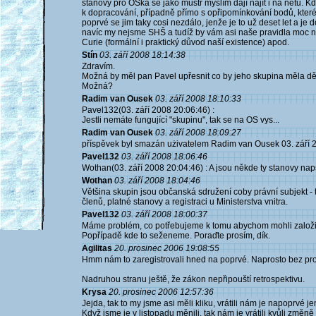
stanovy pro OSka se jako mustr myslím dají najít i na netu. 
k dopracování, případně přímo s opřipomínkování bodů, které s
poprvé se jim taky cosi nezdálo, jenže je to už deset let a je 
navíc my nejsme SHŠ a tudíž by vám asi naše pravidla moc ne
Curie (formální i praktický důvod naší existence) apod.
Stín
03. září 2008 18:14:38
Zdravím.
Možná by měl pan Pavel upřesnit co by jeho skupina měla dě
Možná?
Radim van Ousek
03. září 2008 18:10:33
Pavel132(03. září 2008 20:06:46) :
Jestli nemáte fungující "skupinu", tak se na OS vys...
Radim van Ousek
03. září 2008 18:09:27
příspěvek byl smazán użivatelem Radim van Ousek 03. září 
Pavel132
03. září 2008 18:06:46
Wothan(03. září 2008 20:04:46) : A jsou někde ty stanovy na
Wothan
03. září 2008 18:04:46
Většina skupin jsou občanská sdružení coby právní subjekt -
členů, platné stanovy a registraci u Ministerstva vnitra.
Pavel132
03. září 2008 18:00:37
Máme problém, co potřebujeme k tomu abychom mohli založi
Popřípadě kde to seženeme. Poraďte prosím, dík.
Agilitas
20. prosinec 2006 19:08:55
Hmm nám to zaregistrovali hned na poprvé. Naprosto bez pr
Nadruhou stranu ještě, že zákon nepřipouští retrospektivu.
Krysa
20. prosinec 2006 12:57:36
Jejda, tak to my jsme asi měli kliku, vrátili nám je napoprvé j
Když jsme je v listopadu měnili, tak nám je vrátili kvůli změn