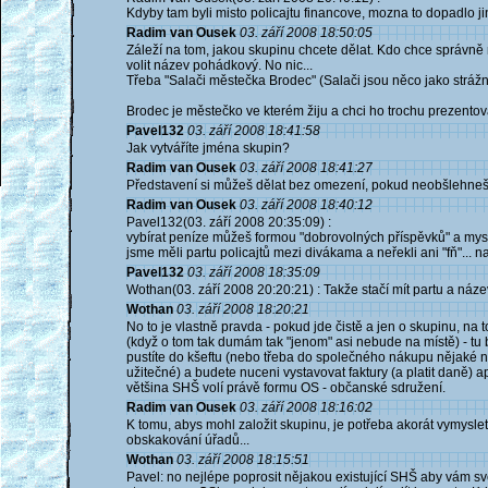
Kdyby tam byli misto policajtu financove, mozna to dopadlo ji
Radim van Ousek
03. září 2008 18:50:05
Záleží na tom, jakou skupinu chcete dělat. Kdo chce správně 
volit název pohádkový. No nic...
Třeba "Salači městečka Brodec" (Salači jsou něco jako strážn
Brodec je městečko ve kterém žiju a chci ho trochu prezentov
Pavel132
03. září 2008 18:41:58
Jak vytváříte jména skupin?
Radim van Ousek
03. září 2008 18:41:27
Představení si můžeš dělat bez omezení, pokud neobšlehneš 
Radim van Ousek
03. září 2008 18:40:12
Pavel132(03. září 2008 20:35:09) :
vybírat peníze můžeš formou "dobrovolných příspěvků" a mys
jsme měli partu policajtů mezi divákama a neřekli ani "fň"...
Pavel132
03. září 2008 18:35:09
Wothan(03. září 2008 20:20:21) : Takže stačí mít partu a název
Wothan
03. září 2008 18:20:21
No to je vlastně pravda - pokud jde čistě a jen o skupinu, na t
(když o tom tak dumám tak "jenom" asi nebude na místě) - tu b
pustíte do kšeftu (nebo třeba do společného nákupu nějaké nem
užitečné) a budete nuceni vystavovat faktury (a platit daně)
většina SHŠ volí právě formu OS - občanské sdružení.
Radim van Ousek
03. září 2008 18:16:02
K tomu, abys mohl založit skupinu, je potřeba akorát vymyslet
obskakování úřadů...
Wothan
03. září 2008 18:15:51
Pavel: no nejlépe poprosit nějakou existující SHŠ aby vám sv