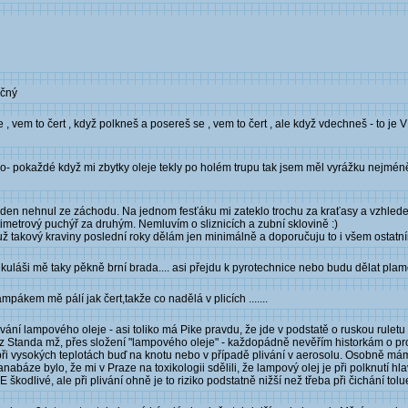
ečný
, vem to čert , když polkneš a posereš se , vem to čert , ale když vdechneš - to je V
no- pokaždé když mi zbytky oleje tekly po holém trupu tak jsem měl vyrážku nejméně
ý den nehnul ze záchodu. Na jednom fesťáku mi zateklo trochu za kraťasy a vzhled
imetrový puchýř za druhým. Nemluvím o sliznicích a zubní sklovině :)
ž takový kraviny poslední roky dělám jen minimálně a doporučuju to i všem ostatní
mikuláši mě taky pěkně brní brada.... asi přejdu k pyrotechnice nebo budu dělat plam
ákem mě pálí jak čert,takže co nadělá v plicích .......
ní lampového oleje - asi toliko má Pike pravdu, že jde v podstatě o ruskou ruletu
 viz Standa mž, přes složení "lampového oleje" - každopádně nevěřím historkám o p
a při vysokých teplotách buď na knotu nebo v případě plivání v aerosolu. Osobně m
anabáze bylo, že mi v Praze na toxikologii sdělili, že lampový olej je při polknutí h
odlivé, ale při plivání ohně je to riziko podstatně nižší než třeba při čichání tolue