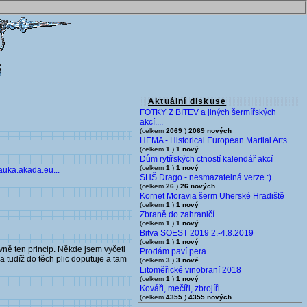
Aktuální diskuse
FOTKY Z BITEV a jiných šermířských
akcí....
(celkem
2069
)
2069 nových
HEMA - Historical European Martial Arts
(celkem
1
)
1 nový
Dům rytířských ctností kalendář akcí
(celkem
1
)
1 nový
auka.akada.eu...
SHŠ Drago - nesmazatelná verze :)
(celkem
26
)
26 nových
Kornet Moravia šerm Uherské Hradiště
(celkem
1
)
1 nový
Zbraně do zahraničí
(celkem
1
)
1 nový
Bitva SOEST 2019 2.-4.8.2019
(celkem
1
)
1 nový
avně ten princip. Někde jsem vyčetl
Prodám paví pera
 tudíž do těch plic doputuje a tam
(celkem
3
)
3 nové
Litoměřické vinobraní 2018
(celkem
1
)
1 nový
Kováři, mečíři, zbrojíři
(celkem
4355
)
4355 nových