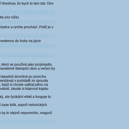
 fireshow, že bych to tam dal. Ono
la (viz níže).
ladce a rychle prochází .Potíž je v
 zavedenou do huby na jipce
 který se používá jako projímadlo.
 pravidelně štamprlu ráno a večer) by
 nenápadně dovzlíná po povrchu
 sestávají v podstatě ze spousty
t, když si chcete udělat pěnu na
chválně, zkuste si kápnout kapku
ý, ale fyzikální efekt a funguje to
 zase tolik, aspoň netoxických.
o by to stejně nepomohlo, magorů