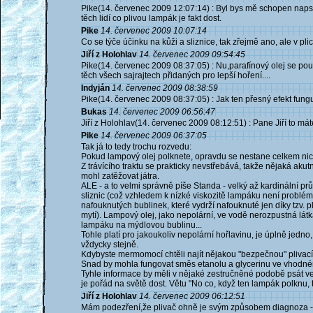
Pike(14. červenec 2009 12:07:14) : Byl bys mě schopen napsa
těch lidí co plivou lampák je fakt dost.
Pike
14. červenec 2009 10:07:14
Co se týče účinku na kůži a sliznice, tak zřejmě ano, ale v pli
Jiří z Holohlav
14. červenec 2009 09:54:45
Pike(14. červenec 2009 08:37:05) : Nu,parafínový olej se použí
těch všech sajrajtech přidaných pro lepší hoření....
Indyján
14. červenec 2009 08:38:59
Pike(14. červenec 2009 08:37:05) : Jak ten přesný efekt fung
Bukas
14. červenec 2009 06:56:47
Jiří z Holohlav(14. červenec 2009 08:12:51) : Pane Jiří to mát
Pike
14. červenec 2009 06:37:05
Tak já to tedy trochu rozvedu:
Pokud lampový olej polknete, opravdu se nestane celkem nic k
Z trávícího traktu se prakticky nevstřebává, takže nějaká akut
mohl zatěžovat játra.
ALE - a to velmi správně píše Standa - velký až kardinální pr
sliznic (což vzhledem k nízké viskozitě lampáku není problém a
nafouknutých bublinek, které vydrží nafouknuté jen díky tzv. 
mytí). Lampový olej, jako nepolární, ve vodě nerozpustná látk
lampáku na mýdlovou bublinu...
Tohle platí pro jakoukoliv nepolární hořlavinu, je úplně jedno, 
vždycky stejně.
Kdybyste mermomocí chtěli najít nějakou "bezpečnou" plivací 
Snad by mohla fungovat směs etanolu a glycerinu ve vhodné
Tyhle informace by měli v nějaké zestručněné podobě psát v
je pořád na světě dost. Větu "No co, když ten lampák polknu, t
Jiří z Holohlav
14. červenec 2009 06:12:51
Mám podezření,že plivač ohně je svým způsobem diagnoza - p