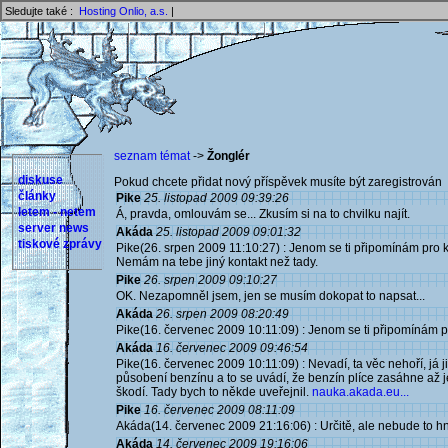
Sledujte také :
Hosting Onlio, a.s.
|
seznam témat
->
Žonglér
diskuse
Pokud chcete přidat nový příspěvek musíte být zaregistrován 
články
Pike
25. listopad 2009 09:39:26
letem - netem
Á, pravda, omlouvám se... Zkusím si na to chvilku najít.
server news
Akáda
25. listopad 2009 09:01:32
tiskové zprávy
Pike(26. srpen 2009 11:10:27) : Jenom se ti připomínám pro k
Nemám na tebe jiný kontakt než tady.
Pike
26. srpen 2009 09:10:27
OK. Nezapomněl jsem, jen se musím dokopat to napsat...
Akáda
26. srpen 2009 08:20:49
Pike(16. červenec 2009 10:11:09) : Jenom se ti připomínám p
Akáda
16. červenec 2009 09:46:54
Pike(16. červenec 2009 10:11:09) : Nevadí, ta věc nehoří, já 
působení benzínu a to se uvádí, že benzín plíce zasáhne až j
škodí. Tady bych to někde uveřejnil.
nauka.akada.eu...
Pike
16. červenec 2009 08:11:09
Akáda(14. červenec 2009 21:16:06) : Určitě, ale nebude to hn
Akáda
14. červenec 2009 19:16:06