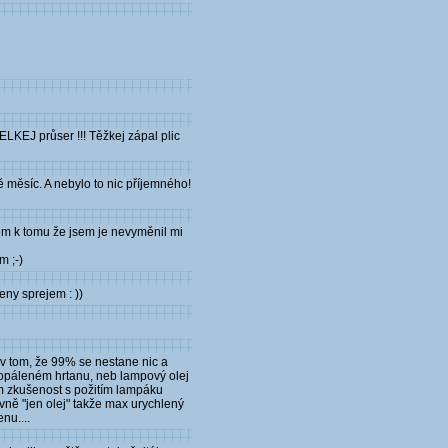
ELKEJ průser !!! Těžkej zápal plic
 měsíc. A nebylo to nic příjemného!
em k tomu že jsem je nevyměnil mi
m ;-)
eny sprejem : ))
 v tom, že 99% se nestane nic a
ropáleném hrtanu, neb lampový olej
ám zkušenost s požitím lampáku
lavně "jen olej" takže max urychlený
nu....