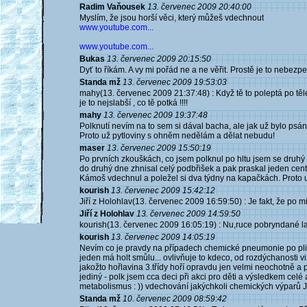
Radim Vaňousek
13. červenec 2009 20:40:00
Myslím, že jsou horší věci, který můžeš vdechnout
www.youtube.com...
www.youtube.com...
Bukas
13. červenec 2009 20:15:50
Dyť to říkám. A vy mi pořád ne a ne věřit. Prostě je to nebezp
Standa mž
13. červenec 2009 19:53:03
mahy(13. červenec 2009 21:37:48) : Když tě to poleptá po těle 
je to nejslabší , co tě potká !!!!
mahy
13. červenec 2009 19:37:48
Polknutí nevím na to sem si dával bacha, ale jak už bylo psá
Proto už pytloviny s ohněm nedělám a dělat nebudu!
maser
13. červenec 2009 15:50:19
Po prvních zkouškách, co jsem polknul po hltu jsem se druh
do druhý dne zhnisal celý podbřišek a pak praskal jeden cent
Kámoš vdechnul a poležel si dva týdny na kapačkách. Proto u
kourish
13. červenec 2009 15:42:12
Jiří z Holohlav(13. červenec 2009 16:59:50) : Je fakt, že po 
Jiří z Holohlav
13. červenec 2009 14:59:50
kourish(13. červenec 2009 16:05:19) : Nu,ruce pobryndané lamp
kourish
13. červenec 2009 14:05:19
Nevím co je pravdy na případech chemické pneumonie po plivá
jeden má holt smůlu... ovlivňuje to kdeco, od rozdýchanosti
jakožto hořlavina 3.třídy hoří opravdu jen velmi neochotně 
jediný - polk jsem cca deci při akci pro děti a výsledkem celé 
metabolismus : )) vdechování jakýchkoli chemických výparů JE šk
Standa mž
10. červenec 2009 08:59:42