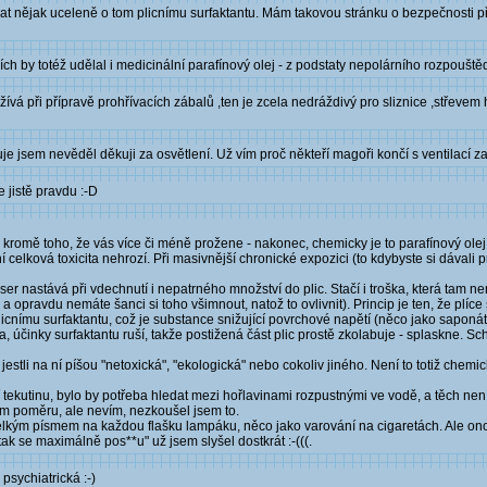
t nějak uceleně o tom plicnímu surfaktantu. Mám takovou stránku o bezpečnosti při
cích by totéž udělal i medicinální parafínový olej - z podstaty nepolárního rozpouštěd
vá při přípravě prohřívacích zábalů ,ten je zcela nedráždivý pro sliznice ,střevem h
uje jsem nevěděl děkuji za osvětlení. Už vím proč někteří magoři končí s ventilací
e jistě pravdu :-D
romě toho, že vás více či méně prožene - nakonec, chemicky je to parafínový olej,
ní celková toxicita nehrozí. Při masivnější chronické expozici (to kdybyste si dávali
ůser nastává při vdechnutí i nepatrného množství do plic. Stačí i troška, která tam
 opravdu nemáte šanci si toho všimnout, natož to ovlivnit). Princip je ten, že plíce
plicnímu surfaktantu, což je substance snižující povrchové napětí (něco jako saponá
a, účinky surfaktantu ruší, takže postižená část plic prostě zkolabuje - splaskne. S
jestli na ní píšou "netoxická", "ekologická" nebo cokoliv jiného. Není to totiž chemick
tekutinu, bylo by potřeba hledat mezi hořlavinami rozpustnými ve vodě, a těch není
m poměru, ale nevím, nezkoušel jsem to.
elkým písmem na každou flašku lampáku, něco jako varování na cigaretách. Ale on
ak se maximálně pos**u" už jsem slyšel dostkrát :-(((.
sychiatrická :-)