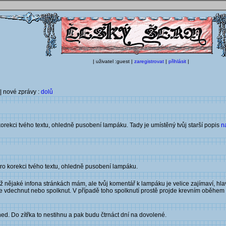
| uživatel :guest |
zaregistrovat
|
přihlásit
|
| nové zprávy :
dolů
orekci tvého textu, ohledně pusobení lampáku. Tady je umístěný tvůj starší popis
n
ro korekci tvého textu, ohledně pusobení lampáku.
již nějaké infona stránkách mám, ale tvůj komentář k lampáku je velice zajímaví, hl
e vdechnut nebo spolknut. V případě toho spolknutí prostě projde krevním oběhem a
ed. Do zítřka to nestihnu a pak budu čtrnáct dní na dovolené.