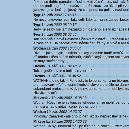
Pokud se dobře pamatuju, češi se v bitvě u Cerecy octli tak, ž
pomoc proti anglánům, načež papež nznačil, že účast při vyhnán
janovskejma, jenže je jasný, že chcípnout na poli by nástupni
Tygr
16. září 2002 17:46:11
No něco takového jsem taky četl. Taky tam prý s Janem Luce
Tygr
14. září 2002 08:20:15
Tedy ne že by mě tam nezarazilo nic jiného, ale to už napsal k
Tygr
14. září 2002 08:02:56
Tak nám vyšla nová Pevnost s článkem o bitvě u Kresčaku a hne
a zase odjel. Já naproti tomu někde četl, že byl v bitvě u K
Wothan
11. září 2002 10:36:04
Divous: jako obvykle...nikdo a nikdy v tomhle bodě nemůže mít
přikláním z těch a těch důvodů, zvláště když nejsem ani ety
se daly stavět hrady :-)
Divous
10. září 2002 18:32:12
Tak co ještě nevíte a bojíte se zeptat ?
Divous
10. září 2002 18:30:52
WOTHAN ale no tak :). Foneticky je to berserker, a ne bjorne
přehlasovaným "o" je tuším švédské slovo ale určitě ne dánské 
sekundární projev a ne vždy nutný, berserkerem mohl být i man
Nic víc, nic míň
Mrkvoslav
10. září 2002 14:38:32
Wothan: Rozdíl je jen v tom, že tehdejší jarl se mohl rozhodn
nemusí a navíc netuší, čeho jsou schopni :-)
Wothan
10. září 2002 14:23:07
Mrvoslav: zamýšlel - ale ono to není až tak nepředstavitelné - 
Mrkvoslav
10. září 2002 14:20:22
Wothan: To byli unavení měli po těch houbičkách :) I zfetovan