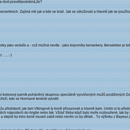
yla dost pravděpodobná,že?
berserkrech. Zajímá mě jak a kde se brali. Jak se združovali a hlavně jak se používa
y jako veslaře a - což možná nevíte - jako bojovníky berserkery. Bersekrker je to
.....:-)
první kolesový parník poháněný skupinou speciálně vycvičených mužů postižených
řeží, kde se Normané tenkrát vylodili
u představit, jak tam Vikingové ty koně přivazovali a hlavně kam. Umím si to předs
i těch nájezdech do Anglie nebo tak. Vždyť třeba když bylo moře rozbouřené, tak by 
ře a stejně by toho koně museli zabít nebo nevím co by dělali... Tu výšivku z Baye