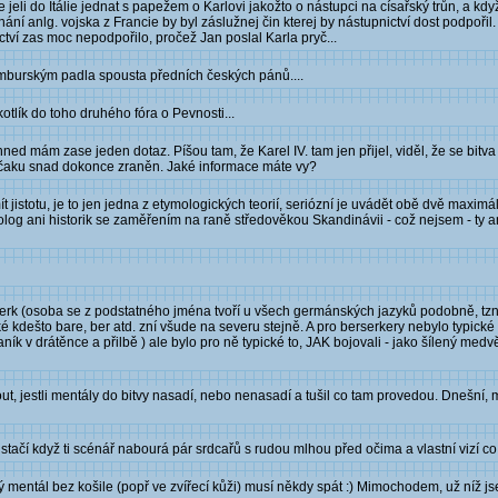
e jeli do Itálie jednat s papežem o Karlovi jakožto o nástupci na císařský trůn, a kd
í anlg. vojska z Francie by byl záslužnej čin kterej by nástupnictví dost podpořil. 
ctví zas moc nepodpořilo, pročež Jan poslal Karla pryč...
mburským padla spousta předních českých pánů....
otlík do toho druhého fóra o Pevnosti...
d mám zase jeden dotaz. Píšou tam, že Karel IV. tam jen přijel, viděl, že se bitva 
resčaku snad dokonce zraněn. Jaké informace máte vy?
 jistotu, je to jen jedna z etymologických teorií, seriózní je uvádět obě dvě maximá
molog ani historik se zaměřením na raně středověkou Skandinávii - což nejsem - ty
serk (osoba se z podstatného jména tvoří u všech germánských jazyků podobně, tzn.
kdešto bare, ber atd. zní všude na severu stejně. A pro berserkery nebylo typické to
ík v drátěnce a přilbě ) ale bylo pro ně typické to, JAK bojovali - jako šílený medv
out, jestli mentály do bitvy nasadí, nebo nenasadí a tušil co tam provedou. Dnešní,
stačí když ti scénář nabourá pár srdcařů s rudou mlhou před očima a vlastní vizí co s
ý mentál bez košile (popř ve zvířecí kůži) musí někdy spát :) Mimochodem, už níž js