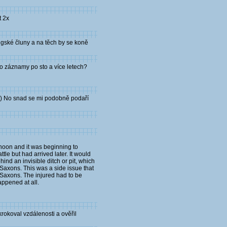
t 2x
ngské čluny a na těch by se koně
o záznamy po sto a více letech?
:o) No snad se mi podobně podaří
ernoon and it was beginning to
e but had arrived later. It would
nd an invisible ditch or pit, which
 Saxons. This was a side issue that
 Saxons. The injured had to be
appened at all.
rokoval vzdálenosti a ověřil