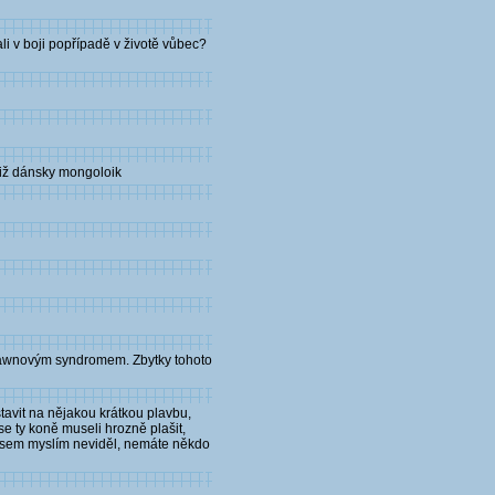
li v boji popřípadě v životě vůbec?
tiž dánsky mongoloik
 Dawnovým syndromem. Zbytky tohoto
tavit na nějakou krátkou plavbu,
se ty koně museli hrozně plašit,
ux jsem myslím neviděl, nemáte někdo