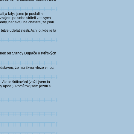
li,a kdyz jsme je poslali se
vzajem po sobe strileli ze svych
spody, nadavaji na chatare, ze jsou
tve udelat stesti. Ach jo, kde je ta
lánek od Standy Dupače o rytířských
dstavou, že mu škvor vleze v noci
 Ale to šátkování (zažil jsem to
 apod.). První rok jsem jezdil s