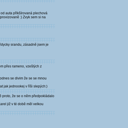
 od auta přikšírovaná plechová
provizovaně :) Zvyk sem si na
vždycky srandu, zásadně jsem je
čem přes rameno, vzešlých z
- dodnes se divim že se se mnou
t jak jednookej v říši slepých:)
ně proto, že se o něm předpokládalo
arel již v té době měl velkou