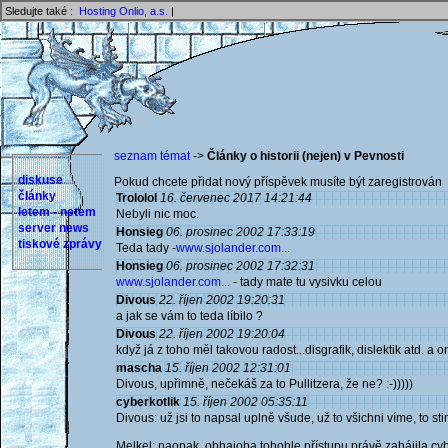
Sledujte také :
Hosting Onlio, a.s.
|
seznam témat
->
Články o historii (nejen) v Pevnosti
diskuse
Pokud chcete přidat nový příspěvek musíte být zaregistrován 
články
Trololol
16. červenec 2017 14:21:44
letem - netem
Nebyli nic moc.
server news
Honsieg
06. prosinec 2002 17:33:19
tiskové zprávy
Teda tady -
www.sjolander.com...
Honsieg
06. prosinec 2002 17:32:31
www.sjolander.com...
- tady mate tu vysivku celou
Divous
22. říjen 2002 19:20:31
a jak se vám to teda líbilo ?
Divous
22. říjen 2002 19:20:04
když já z toho měl takovou radost...disgrafik, dislektik atd. a 
mascha
15. říjen 2002 12:31:01
Divous, upřimně, nečekáš za to Pullitzera, že ne? :-)))))
cyberkotlik
15. říjen 2002 05:35:11
Divous: už jsi to napsal uplně všude, už to všichni víme, to s
Melkel: naopak, obhajoba tohohle přístupu právě zahájila cy