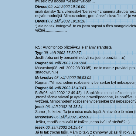
muselo být docela "veselé" válčení...
Divous
09. září 2002 19:16:00
jinak dánsky (tzn. vikingsky) "berseker" znamená zhruba něco
nejvěrohodnější. Mimochodem, germánské slovo "bear" je ve výraz
Divous
09. září 2002 19:10:18
:) ale no tak, kolegové, to co jsem napsal o těch mongoloicích
vážně........................
P.S.: Autor tohoto přízpěvku je známý srandista
Tygr
09. září 2002 17:50:37
Jestli třeba oni ty berserkři nebyli na jedno použití.... :o)
Ragnar
08. září 2002 12:46:44
Mrkvoslav(08. září 2002 08:03:05) : ne to mam z pravidel pro
shadowrun.:-)
Mrkvoslav
08. září 2002 06:03:05
Ragnar: "Mimochodem rozběsněný berserker byl nebezpečný i p
Ragnar
06. září 2002 16:43:43
BoB(06. září 2002 12:49:43) : i Sapkáč se musel někde inspir
,kromě těchle vývarů je vysoce pravděpodobné, že používali i
vytržení. Mimochodem rozběsněný berserker byl nebezpečný 
jesek
06. září 2002 15:35:34
Samo , že knize. Ta je o něco malo lepší. A hlavně o té mám jist
Mrkvoslav
06. září 2002 14:59:03
Ješku, chodíš tam kvůli té knížce, nebo kvůli té slečně? :-)
jesek
06. září 2002 14:19:47
Já to tak trochu tušil. Mám to taky z knihovny už asi tři rok