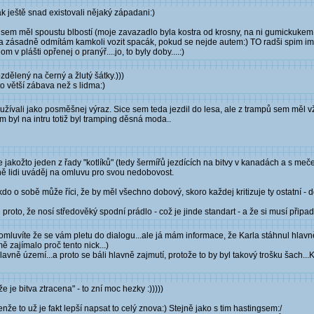
pak ještě snad existovali nějaký západani:)
 sem měl spoustu blbostí (moje zavazadlo byla kostra od krosny, na ni gumickukem
ka zásadně odmítám kamkoli vozit spacák, pokud se nejde autem:) TO radši spim im
m v plášti opřenej o pranýř....jo, to byly doby....:)
zdělený na černý a žlutý šátky.)))
to větší zábava než s lidma:)
žívali jako posměšnej výraz. Sice sem teda jezdil do lesa, ale z trampů sem měl 
 byl na intru totiž byl tramping děsná moda..
jakožto jeden z řady "kotlíků" (tedy šermířů jezdících na bitvy v kanadách a s me
ě lidi uváděj na omluvu pro svou nedobovost.
kdo o sobě může říci, že by měl všechno dobový, skoro každej kritizuje ty ostatní 
proto, že nosí středověký spodní prádlo - což je jinde standart - a že si musí připada
 omluvíte že se vám pletu do dialogu...ale já mám informace, že Karla stáhnul hlav
 zajímalo proč tento nick...)
avně území...a proto se báli hlavně zajmutí, protože to by byl takový trošku šach...K
 je bitva ztracena" - to zní moc hezky :)))))
nže to už je fakt lepší napsat to celý znova:) Stejně jako s tim hastingsem:/