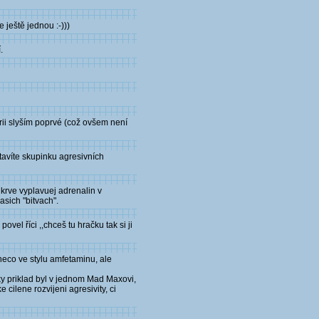
ještě jednou :-)))
.
orii slyším poprvé (což ovšem není
tavíte skupinku agresivních
 krve vyplavuej adrenalin v
asich "bitvach".
vel říci ,,chceš tu hračku tak si ji
neco ve stylu amfetaminu, ale
ky priklad byl v jednom Mad Maxovi,
cilene rozvijeni agresivity, ci