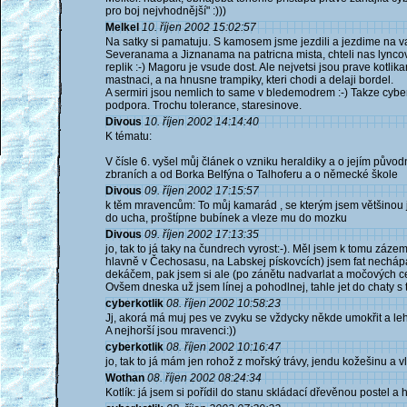
pro boj nejvhodnější" :)))
Melkel
10. říjen 2002 15:02:57
Na satky si pamatuju. S kamosem jsme jezdili a jezdime na va
Severanama a Jiznanama na patricna mista, chteli nas lyncovat
replik :-) Magoru je vsude dost. Ale nejvetsi jsou prave kotli
mastnaci, a na hnusne trampiky, kteri chodi a delaji bordel.
A sermiri jsou nemlich to same v bledemodrem :-) Takze cyberko
podpora. Trochu tolerance, staresinove.
Divous
10. říjen 2002 14:14:40
K tématu:
V čísle 6. vyšel můj článek o vzniku heraldiky a o jejím půvo
zbraních a od Borka Belfýna o Talhoferu a o německé škole
Divous
09. říjen 2002 17:15:57
k těm mravencům: To můj kamarád , se kterým jsem většinou j
do ucha, proštípne bubínek a vleze mu do mozku
Divous
09. říjen 2002 17:13:35
jo, tak to já taky na čundrech vyrost:-). Měl jsem k tomu zázem
hlavně v Čechosasu, na Labskej pískovcích) jsem fat nechápal a
dekáčem, pak jsem si ale (po zánětu nadvarlat a močových ces
Ovšem dneska už jsem línej a pohodlnej, tahle jet do chaty s tep
cyberkotlik
08. říjen 2002 10:58:23
Jj, akorá má muj pes ve zvyku se vždycky někde umokřit a leh
A nejhorší jsou mravenci:))
cyberkotlik
08. říjen 2002 10:16:47
jo, tak to já mám jen rohož z mořský trávy, jendu kožešinu a 
Wothan
08. říjen 2002 08:24:34
Kotlík: já jsem si pořídil do stanu skládací dřevěnou postel 