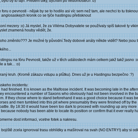
u, bylo by to fajn. Předem díky, dychtím po vědomostech :o)
u o pevnosti - nějak by se to hodilo asi víc sem než tam, ale nechci to tu tisknou
anglosaskejch kronik co se týče hastingsu přetisknout
ní mezery :o) Já myslel, že za Viléma Dobyvatele se používaly spíš takové ty viki
myslet znamená houby vědět, že.
 mnoho změnilo??? Je možné ty původní.Tedy dobové anály někde vidět? Nebo jsou t
kého...
astingsu na fóru Pevnosti, takže už v těch událostech mám celkem jakž takž jasno 
 a tak... :o)
hraný kruh. (Kromě zákazu vstupu a plůtku). Dnes už je u Hastingsu bezpečno :?)
sskeho incidentu:
 had finished. It is known as the Malfosse incident. It was becoming late in the aft
hey encountered a number of Saxons who obviously had not been involved in the battl
. If they chose where to stand beforehand it was a good choice because it was behi
orses and men tumbled into this pit where presumably they were finished off by the
battle. By 18:30 it would have been too dark to proceed with rounding up any more
because nobody has been able to locate its position or confirm that it ever really h
pomerne dost informaci, vcetne fotek a nakresu.
ojiště zcela ignoroval trasu obhlídky a mašíroval na svah (NO ENTRY!) aby si odk