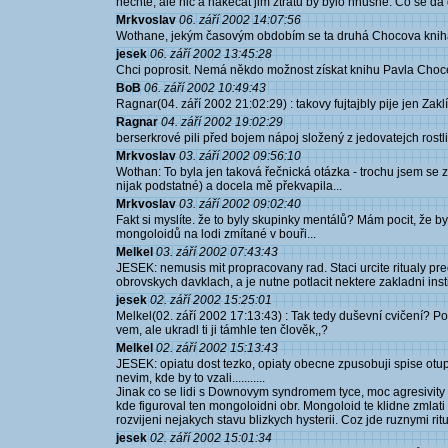
nechte, ale nic a nakecat jim ztrátu by bylo hnusné. Co se dá
Mrkvoslav
06. září 2002 14:07:56
Wothane, jekým časovým obdobím se ta druhá Chocova kniha 
jesek
06. září 2002 13:45:28
Chci poprosit. Nemá někdo možnost získat knihu Pavla Choce.
BoB
06. září 2002 10:49:43
Ragnar(04. září 2002 21:02:29) : takovy fujtajbly pije jen Zaklí
Ragnar
04. září 2002 19:02:29
berserkrové pili před bojem nápoj složený z jedovatejch rostlin
Mrkvoslav
03. září 2002 09:56:10
Wothan: To byla jen taková řečnická otázka - trochu jsem se z
nijak podstatné) a docela mě překvapila...
Mrkvoslav
03. září 2002 09:02:40
Fakt si myslíte. že to byly skupinky mentálů? Mám pocit, že b
mongoloidů na lodi zmítané v bouři...
Melkel
03. září 2002 07:43:43
JESEK: nemusis mit propracovany rad. Staci urcite ritualy pre
obrovskych davklach, a je nutne potlacit nektere zakladni ins
jesek
02. září 2002 15:25:01
Melkel(02. září 2002 17:13:43) : Tak tedy duševní cvičení? Pot
vem, ale ukradl ti ji támhle ten člověk,,?
Melkel
02. září 2002 15:13:43
JESEK: opiatu dost tezko, opiaty obecne zpusobuji spise otupe
nevim, kde by to vzali...........
Jinak co se lidi s Downovym syndromem tyce, moc agresivity 
kde figuroval ten mongoloidni obr. Mongoloid te klidne zmlati
rozvijeni nejakych stavu blizkych hysterii. Coz jde ruznymi rit
jesek
02. září 2002 15:01:34