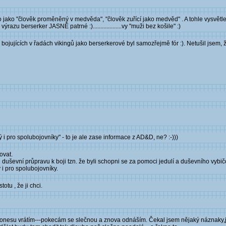
 jako "člověk proměněný v medvěda", "člověk zuřící jako medvěd" . A tohle vysvětl
u berserker JASNĚ patrné :)...................vy "muži bez košile" :)
 bojujících v řadách vikingů jako berserkerové byl samozřejmě fór :). Netušil jsem, 
ro spolubojovníky" - to je ale zase informace z AD&D, ne? :-)))
ovat.
 duševní průpravu k boji tzn. že byli schopni se za pomoci jedulí a duševního vybič
i pro spolubojovníky.
otu , že ji chci.
y . Donesu vrátím---pokecám se slečnou a znova odnáším. Čekal jsem nějaký náznaky,j