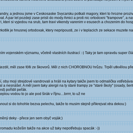
ndry, a jednou jsme v Ceskosaske Svycarsku potkali magory, kteri to hrozne proziva
. A par let pozdeji zase prisli do mody Amici a proti nic ortodoxni "trampove", a na
kari, kteri si vyjedou na srub, tam travi vikendy varenim v esusech a chozenim do ho
tlik je hnusnej ortodoxak, ktery nepripousti, ze i v teplacich ze sekace muzete na bi
dním vojenském významu, včetně vlastních ilustrací :-) Taky je tam opravdu super č
ezdil, měl zase fófii ze škovorů. Měl z nich CHOROBNOU hrůzu. Trpěl utkvělou pře
í, oby moji strejdové vandrovali a hráli na kytary takže jsem to odmalička vstřebával.
 nesnášel. A měl jsem taky alergii na ty staré trampy ze "staré školy" (osady, šerify
t) pořídil peřák.
lou vodou to jo ale pod širák v říjnu....brrrr, to už ne
nout si do tohohle bezva pelechu, takže to musim stejně přikrejvat xtra dekou:)
vlněný deky - přece jen sem obyč voják:)
a hromadu kožešin takže na akce už taky nepotřebuju spacák :-))