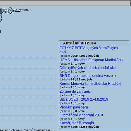
Aktuální diskuse
FOTKY Z BITEV a jiných šermířských
akcí....
(celkem
2069
)
2069 nových
HEMA - Historical European Martial Arts
(celkem
1
)
1 nový
Dům rytířských ctností kalendář akcí
(celkem
1
)
1 nový
SHŠ Drago - nesmazatelná verze :)
(celkem
26
)
26 nových
Kornet Moravia šerm Uherské Hradiště
(celkem
1
)
1 nový
Zbraně do zahraničí
(celkem
1
)
1 nový
Bitva SOEST 2019 2.-4.8.2019
(celkem
1
)
1 nový
Prodám paví pera
(celkem
3
)
3 nové
Litoměřické vinobraní 2018
(celkem
1
)
1 nový
Kováři, mečíři, zbrojíři
(celkem
4355
)
4355 nových
 základních argumentů "kanady jsou