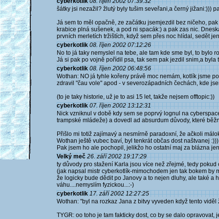
cyberkotlik
08. říjen 2002 07:39:32
šátky jsi nezažil? žlutý byly tušim seveřani,a černý jižani:))) 
Já sem to měl opačně, ze začátku jsemjezdil bez ničeho, pak
krabice plná sušenek, a pod ni spacák:) a pak zas nic. Dnes
prvních merletích tržištích, když sem přes noc hlídal, sedět jeno
cyberkotlik
08. říjen 2002 07:12:26
No to já taky nemyslel na tebe, ale tam kde sme byl, to bylo ro
Já si pak po vojně pořídil psa, tak sem pak jezdil snim,a byla 
cyberkotlik
08. říjen 2002 06:48:56
Wothan: NO já tyhle kořeny právě moc nemám, kotlík jsme pou
zdravil "čau vole" apod - v severozápadních čechách, kde jsem
(to je taky historie, už je to asi 15 let, takže nejsem offtopic:))
cyberkotlik
07. říjen 2002 13:12:31
Nick vzniknul v době kdy sem se poprvý lognul na cyberspace 
trampské mládeže) a dovedl ad absurdum důvody, které běžn
Přišlo mi totiž zajímavý a nesmírně paradoxní, že ačkoli málo
Wothan ještě vubec baví, byl tenkrát občas dost naštvanej :)))
Pak jsem ho ale pochopil, jelikžo ho ostatní maj za blázna jen 
Velký meč
26. září 2002 19:17:29
ty důvody pro stažení Karla jsou více než zřejmé, tedy pokud
(jak napsal mistr cyberkotlík-mimochodem jen tak bokem by mě
že logicky bude dědit po Janovy a to nejen dluhy, ale také a hl
váhu....nemyslím fyzickou...:-)
cyberkotlik
17. září 2002 12:27:25
Wothan: "byl na rozkaz Jana z bitvy vyveden když tento viděl že
TYGR: oo toho je tam fakticky dost, co by se dalo opravovat, je