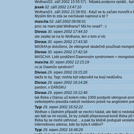
Wothan(02. září 2002 15:55:57) : Nějaká podpora opiátů , b
jesek
02. září 2002 13:47:10
Wothan(01. září 2002 22:39:50) : Když se tu začalo hovořit o 
Myslím tím to zda se nechávali najmout a td.?
mascha
02. září 2002 09:06:01
proc se mam ptat Wothana? Má ho snad? :-)
Divous
30. srpen 2002 17:44:10
ale zeptej se na to Wothana, ten o tom ví víc
Divous
30. srpen 2002 17:43:30
MASHA je doloženo, že vikingové skutečně používali mongoloik
Divous
30. srpen 2002 17:42:16
MASCHA: Lidé postižení Dawnovým syndromem = mongoloici ..
mascha
30. srpen 2002 12:15:19
co je Dawnův syndrom?
Divous
29. srpen 2002 19:15:20
takže to by, Tygr, mohla být odpověď na tvojí nedůvěru
Divous
29. srpen 2002 19:14:28
pardon, v DÁNSKU
Divous
29. srpen 2002 19:12:49
tak třeba v Dánsu už kolem roku 1000 postavili vikingové 
velkolepého plavidla nalezli nedávno právě na anglickém pob
Tygr
29. srpen 2002 16:52:22
Wothan v žádném případě se nechci hádat, ale fakt si nedokáž
ale fakt se mi nezdá, že by zvládli přepravovat koně třeba př
třeba by se mohli utrhnout.... a pak by klidně podupali vesla
internetovou adresu, kde by byla k vidění?
Tygr
29. srpen 2002 16:48:29