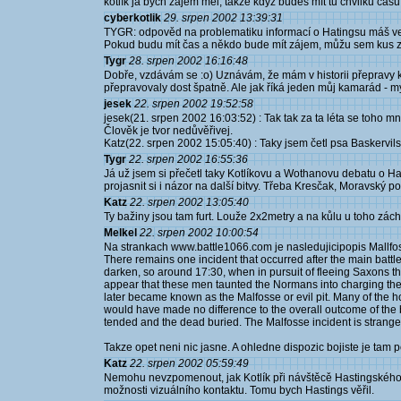
kotlík já bych zájem měl, takže když budeš mít tu chvilku čas
cyberkotlik
29. srpen 2002 13:39:31
TYGR: odpověd na problematiku informací o Hatingsu máš ve for
Pokud budu mít čas a někdo bude mít zájem, můžu sem kus z 
Tygr
28. srpen 2002 16:16:48
Dobře, vzdávám se :o) Uznávám, že mám v historii přepravy ko
přepravovaly dost špatně. Ale jak říká jeden můj kamarád - 
jesek
22. srpen 2002 19:52:58
jesek(21. srpen 2002 16:03:52) : Tak tak za ta léta se toho
Člověk je tvor nedůvěřivej.
Katz(22. srpen 2002 15:05:40) : Taky jsem četl psa Baskervils
Tygr
22. srpen 2002 16:55:36
Já už jsem si přečetl taky Kotlíkovu a Wothanovu debatu o H
projasnit si i názor na další bitvy. Třeba Kresčak, Moravský pole
Katz
22. srpen 2002 13:05:40
Ty bažiny jsou tam furt. Louže 2x2metry a na kůlu u toho zác
Melkel
22. srpen 2002 10:00:54
Na strankach www.battle1066.com je nasledujicipopis Mallfo
There remains one incident that occurred after the main battle
darken, so around 17:30, when in pursuit of fleeing Saxons t
appear that these men taunted the Normans into charging them
later became known as the Malfosse or evil pit. Many of the h
would have made no difference to the overall outcome of the 
tended and the dead buried. The Malfosse incident is strange 
Takze opet neni nic jasne. A ohledne dispozic bojiste je tam 
Katz
22. srpen 2002 05:59:49
Nemohu nevzpomenout, jak Kotlík při návštěcě Hastingského b
možnosti vizuálního kontaktu. Tomu bych Hastings věřil.