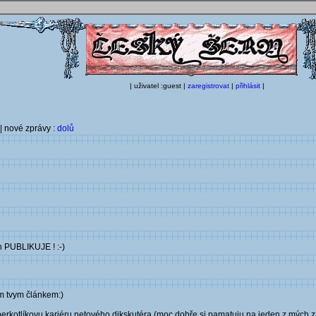
| uživatel :guest |
zaregistrovat
|
přihlásit
|
| nové zprávy :
dolů
on PUBLIKUJE ! :-)
tim tvym článkem:)
berkotlíkovu kariéru netového dikskutéra (moc dobře si pamatuju na jeden z mých