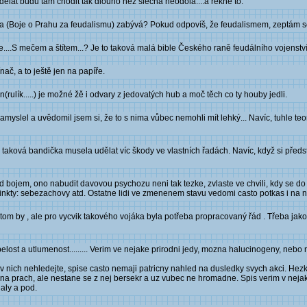
 dělat budu tam chodit tak dlouho než slečna neodolá....a řekne to.
(Boje o Prahu za feudalismu) zabývá? Pokud odpovíš, že feudalismem, zeptám se 
...S mečem a štítem...? Je to taková malá bible Českého raně feudálního vojenství
nač, a to ještě jen na papíře.
(rulík.....) je možné žě i odvary z jedovatých hub a moč těch co ty houby jedli.
amyslel a uvědomil jsem si, že to s nima vůbec nemohli mít lehký... Navíc, tuhle te
y taková bandička musela udělat víc škody ve vlastních řadách. Navíc, když si předs
d bojem, ono nabudit davovou psychozu neni tak tezke, zvlaste ve chvili, kdy se do
tinkty: sebezachovy atd. Ostatne lidi ve zmenenem stavu vedomi casto potkas i na n
om by , ale pro vycvik takového vojáka byla potřeba propracovaný řád . Třeba jako po
lost a utlumenost......... Verim ve nejake prirodni jedy, mozna halucinogeny, nebo 
v nich nehledejte, spise casto nemaji patricny nahled na dusledky svych akci. Hez
 na prach, ale nestane se z nej bersekr a uz vubec ne hromadne. Spis verim v nejake 
ualy a pod.