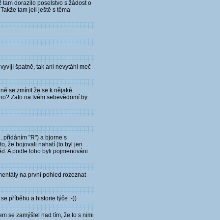
yž tam dorazilo poselstvo s žádost o
Takže tam jeli ještě s těma
vyvíjí špatně, tak ani nevytáhl meč
lně se zmínit že se k nějaké
 ano? Zato na tvém sebevědomí by
 přidáním "R") a bjorne s
, že bojovali nahatí (to byl jen
ěd. A podle toho byli pojmenováni.
 mentály na první pohled rozeznat
e příběhu a historie týče :-))
em se zamýšlel nad tím, že to s nimi