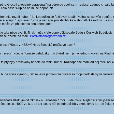
í pérové oceli a tepelně upravena." na pérovou ocel jsem neslysel zadnou chvalu ta
 cela nase skupina ho muze doporucit
ninku rozbil hubu :-) )... Lebduška, je řekl bych ideální volba, co se týče poměru 
i si koupil " lepší meč ", což je věc spíš pro šlechtické a zbohatlické rodiny... já z
ho meče, za přijatelnou cenu nenajdete...
 ale taky něco vydrží. Jinak můžu vřele doporučit kováře Sodu z Českých Budějovic, 
tak se ozvěte na mail :
Poctivafosna@seznam.cz
érové oceli?Snad z HSSky?Nebo švédské práškové oceli?
ni mečíři, včetně Tomáše Lebdušky... :-) Slyšel jsem jen o jednom kováři na Kladně,
 to pry byly prekovany hridele do tanku buh vi. Kazdopadne mam od nej mec, asi 4 ro
to bude spise vyrobou, tak se jeste jednou omlouvam za moje nedostatky ve vzdelan
ušenosti sKalným od Okříšek a Bartošem z mor. Budějovvic. Nejlepší s čím jsem se 
epele cca 4000 za kus a i tak jsou u něj objednací lhůty okolo dvou let, ale čekat na