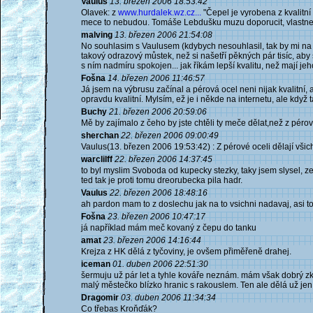
Vaulus
13. březen 2006 18:53:42
Olavek: z
www.hurdalek.wz.cz...
"Čepel je vyrobena z kvalitn
mece to nebudou. Tomáše Lebdušku muzu doporucit, vlastne
malving
13. březen 2006 21:54:08
No souhlasim s Vaulusem (kdybych nesouhlasil, tak by mi na tré
takový odrazový můstek, než si našetří pěkných pár tisíc, aby s
s ním nadmíru spokojen... jak říkám lepší kvalitu, než mají je
Fošna
14. březen 2006 11:46:57
Já jsem na výbrusu začínal a pérová ocel neni nijak kvalitní,
opravdu kvalitní. Mylsím, ež je i někde na internetu, ale když 
Buchy
21. březen 2006 20:59:06
Mě by zajímalo z čeho by jste chtěli ty meče dělat,než z p
sherchan
22. březen 2006 09:00:49
Vaulus(13. březen 2006 19:53:42) : Z pérové oceli dělají všich
warclilff
22. březen 2006 14:37:45
to byl myslim Svoboda od kupecky stezky, taky jsem slysel, ze
ted tak je proti tomu dreorubecka pila hadr.
Vaulus
22. březen 2006 18:48:16
ah pardon mam to z doslechu jak na to vsichni nadavaj, asi 
Fošna
23. březen 2006 10:47:17
já například mám meč kovaný z čepu do tanku
amat
23. březen 2006 14:16:44
Krejza z HK dělá z tyčoviny, je ovšem přiměřeně drahej.
iceman
01. duben 2006 22:51:30
šermuju už pár let a tyhle kováře neznám. mám však dobrý zk
malý městečko blízko hranic s rakouslem. Ten ale dělá už jen č
Dragomir
03. duben 2006 11:34:34
Co třebas Kroňďák?