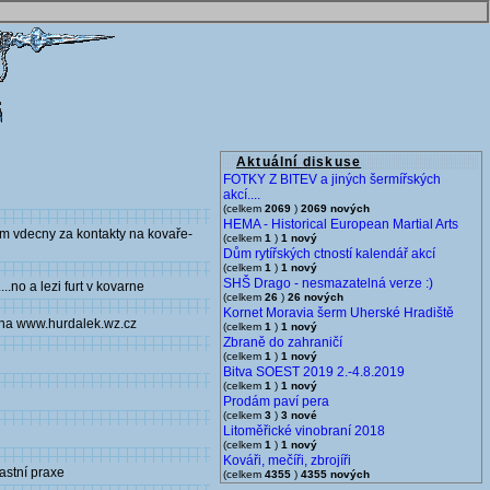
Aktuální diskuse
FOTKY Z BITEV a jiných šermířských
akcí....
(celkem
2069
)
2069 nových
HEMA - Historical European Martial Arts
am vdecny za kontakty na kovaře-
(celkem
1
)
1 nový
Dům rytířských ctností kalendář akcí
(celkem
1
)
1 nový
SHŠ Drago - nesmazatelná verze :)
.no a lezi furt v kovarne
(celkem
26
)
26 nových
Kornet Moravia šerm Uherské Hradiště
e na www.hurdalek.wz.cz
(celkem
1
)
1 nový
Zbraně do zahraničí
(celkem
1
)
1 nový
Bitva SOEST 2019 2.-4.8.2019
(celkem
1
)
1 nový
Prodám paví pera
(celkem
3
)
3 nové
Litoměřické vinobraní 2018
(celkem
1
)
1 nový
Kováři, mečíři, zbrojíři
astní praxe
(celkem
4355
)
4355 nových