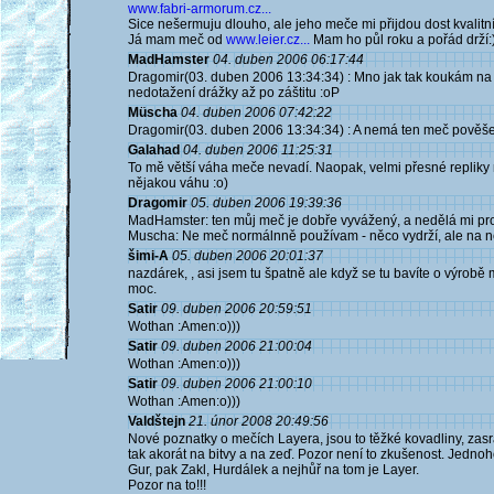
www.fabri-armorum.cz...
Sice nešermuju dlouho, ale jeho meče mi přijdou dost kvalitní
Já mam meč od
www.leier.cz...
Mam ho půl roku a pořád drží:
MadHamster
04. duben 2006 06:17:44
Dragomir(03. duben 2006 13:34:34) : Mno jak tak koukám na t
nedotažení drážky až po záštitu :oP
Müscha
04. duben 2006 07:42:22
Dragomir(03. duben 2006 13:34:34) : A nemá ten meč pověše
Galahad
04. duben 2006 11:25:31
To mě větší váha meče nevadí. Naopak, velmi přesné repliky m
nějakou váhu :o)
Dragomir
05. duben 2006 19:39:36
MadHamster: ten můj meč je dobře vyvážený, a nedělá mi pro
Muscha: Ne meč normálnně používam - něco vydrží, ale na něja
šimi-A
05. duben 2006 20:01:37
nazdárek, , asi jsem tu špatně ale když se tu bavíte o výr
moc.
Satir
09. duben 2006 20:59:51
Wothan :Amen:o)))
Satir
09. duben 2006 21:00:04
Wothan :Amen:o)))
Satir
09. duben 2006 21:00:10
Wothan :Amen:o)))
Valdštejn
21. únor 2008 20:49:56
Nové poznatky o mečích Layera, jsou to těžké kovadliny, zasra
tak akorát na bitvy a na zeď. Pozor není to zkušenost. Jedn
Gur, pak Zakl, Hurdálek a nejhůř na tom je Layer.
Pozor na to!!!