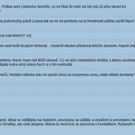
. Potkal sem i jednoho šermíře, co mi řikal že meč od něj má už přes deset let.
)
y jednoručky páně Leiera tak se mi od pohledu na ty hmotnosti udělal zánět šlach 
ný nad krbem? :o))
i vadí kvůli té jejich lehkosti... Osobně dávám přednost lehčím zbraním. Aspoň má
blémy. Navíc mam rád těžší zbraně. Co se týče nedotažení drážky, s tebou souhla
ký extra silný údery bych si s tim netroufal
obě mečů, hledám někoho kdo mi vyrobí zbroj za rozumnou cenu, máte někdo kontakt
né, dělaj se odštěpky na čepelích, povolujou se záštity. a vyvážení a provedení, t
oho člověka, ale celé skupiny. Máme tu možnost, to porovnat s Hurdálkem, Ryšavým 