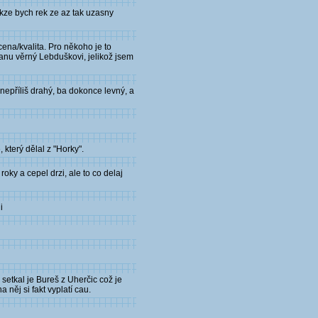
kze bych rek ze az tak uzasny
cena/kvalita. Pro někoho je to
ůstanu věrný Lebduškovi, jelikož jsem
nepříliš drahý, ba dokonce levný, a
 který dělal z "Horky".
ky a cepel drzi, ale to co delaj
i
setkal je Bureš z Uherčic což je
 něj si fakt vyplatí cau.