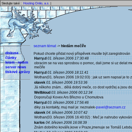
Sledujte také :
Hosting Onlio, a.s.
|
seznam témat
->
hledám mečíře
diskuse
Pokud chcete přidat nový příspěvek musíte být zaregistrován 
články
Harry.d
01. březen 2006 17:30:48
letem - netem
obracim se na vas sprosbou o pomoc, dali jsme si uz delat m
server news
mečiře
tiskové zprávy
Harry.d
01. březen 2006 18:11:41
Wothan(01. březen 2006 19:02:03) : jak uz sem napsal je to zn
olavek
01. březen 2006 19:53:36
Já někoho znám... dělá dobrý meče, co dost vydržej a jsou d
Wellbloud
03. březen 2006 00:12:34
Doporučuji Kovex Ars Březno u Chomutova
Harry.d
03. březen 2006 17:56:46
diky za kontakty, muj mail je: neznalek-
pavel@seznam.cz
olavek
04. březen 2006 10:07:42
Wothan(03. březen 2006 16:40:02) : Meč je nahrubo vykován a 
karlos
04. březen 2006 16:08:39
Znám dobrého kováře,kove v Praze,jmenuje se Tomáš Lebdušk