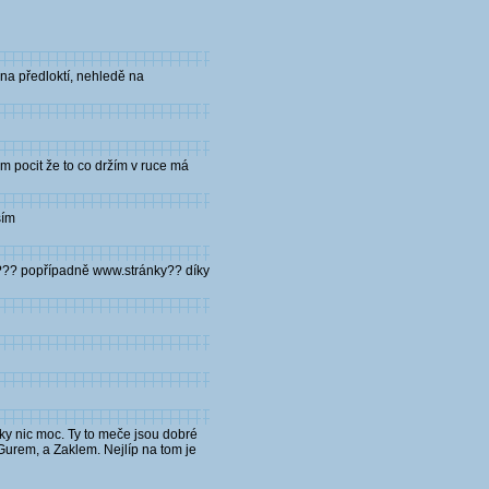
na předloktí, nehledě na
m pocit že to co držím v ruce má
sím
y??? popřípadně www.stránky?? díky
aky nic moc. Ty to meče jsou dobré
Gurem, a Zaklem. Nejlíp na tom je