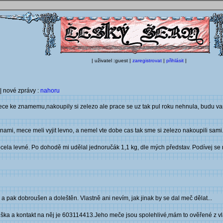
| uživatel :guest |
zaregistrovat
|
přihlásit
|
| nové zprávy :
nahoru
ece ke znamemu,nakoupily si zelezo ale prace se uz tak pul roku nehnula, budu v
ami, mece meli vyjit levno, a nemel vte dobe cas tak sme si zelezo nakoupili sami...
ocela levné. Po dohodě mi udělal jednoručák 1,1 kg, dle mých představ. Podívej s
pak dobroušen a doleštěn. Vlastně ani nevím, jak jinak by se dal meč dělat...
a a kontakt na něj je 603114413.Jeho meče jsou spolehlivé,mám to ověřené z vl