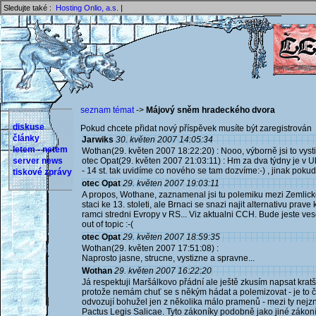
Sledujte také :
Hosting Onlio, a.s.
|
seznam témat
->
Májový sněm hradeckého dvora
diskuse
Pokud chcete přidat nový příspěvek musíte být zaregistrován 
články
Jarwiks
30. květen 2007 14:05:34
letem - netem
Wothan(29. květen 2007 18:22:20) : Nooo, výborně jsi to vystihl
server news
otec Opat(29. květen 2007 21:03:11) : Hm za dva týdny je v
- 14 st. tak uvidíme co nového se tam dozvíme:-) , jinak poku
tiskové zprávy
otec Opat
29. květen 2007 19:03:11
A propos, Wothane, zaznamenal jsi tu polemiku mezi Zemlic
staci ke 13. stoleti, ale Brnaci se snazi najit alternativu pra
ramci stredni Evropy v RS... Viz aktualni CCH. Bude jeste vesel
out of topic :-(
otec Opat
29. květen 2007 18:59:35
Wothan(29. květen 2007 17:51:08) :
Naprosto jasne, strucne, vystizne a spravne...
Wothan
29. květen 2007 16:22:20
Já respektuji Maršálkovo přádní ale ještě zkusím napsat kratš
protože nemám chuť se s někým hádat a polemizovat - je to 
odvozují bohužel jen z několika málo pramenů - mezi ty nejzn
Pactus Legis Salicae. Tyto zákoníky podobně jako jiné zákon