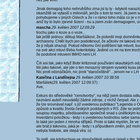
než pár knih.
Jinak demagog toho nehrubšího zrna jsi tu ty - kdykoli narazí
okamžitě se vytasíš s milionáři, jenže o tom to není. Já jsem se
pohybujeme v jiných číslech a že i v rámci toho mála co je v n
aniž by to bylo zjevné šizení - nu a jsem zván demagogem, 
mascha
29. květen 2007 12:09:29
trochu jako o koze a o voze...
tak ještě jednou: děkuji Maršálkovi, že potvrdil moji dom
archaismy. Chtěl bych jen podotknout, že ačkoliv mi taková m
že ji nějak shazuji. Pokud někomu činí potěšení tak mluvit, b
na své akci mluví třeba hotentotsky. Jediné co mi na tom troch
že podobné mluvení IMHO není LH.
Čili asi tak, jako když Bobr kritizoval používání skautských 
lilii jako takové, ale jde o ten mosazný strojem vyseklý kusu p
Nic proti odznáčkům, nic proti "staročeštině"... jenom ne v LH
Kateřina z Landštejna
29. květen 2007 10:38:56
Maršálek(29. květen 2007 12:09:37) :
Ave,
Exkurs do středověké "cenotvorby", na nějž jsem dostala odka
neznámí autoři neuvádějí žádné zdroje, z nichž čerpali. Ale z p
že lze srovnávat např. s již uvedenou publikací "Legenda o Os
způsob a kvalitu života českých poddaných v RS. Zde se jedn
soupisu majetku, předávaného společně snad s únětickým kost
inventární položkou - tedy i s uvedenou hodnotou sebe sama a s
to také jen jeden z mnoha střípků. Proto si také myslím, že v
ale brát ji takovou, jaká je - tedy i s přípustkem změn, jež m
nebyla historie, ale slepá víra :o)
To jistě, ale kdybychom se staročeštině vyhnuli úplně s tím, že