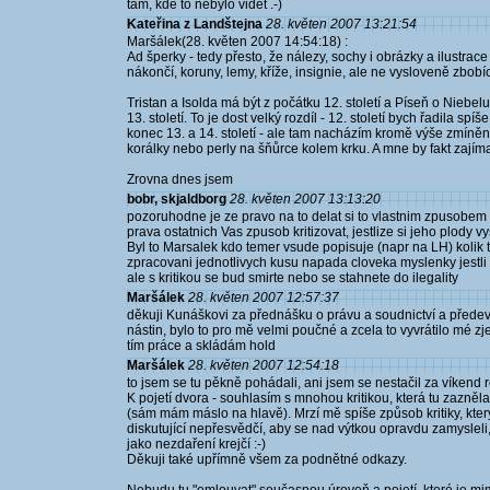
tam, kde to nebylo vidět .-)
Kateřina z Landštejna
28. květen 2007 13:21:54
Maršálek(28. květen 2007 14:54:18) :
Ad šperky - tedy přesto, že nálezy, sochy i obrázky a ilustra
nákončí, koruny, lemy, kříže, insignie, ale ne vysloveně zbob
Tristan a Isolda má být z počátku 12. století a Píseň o Niebe
13. století. To je dost velký rozdíl - 12. století bych řadila s
konec 13. a 14. století - ale tam nacházím kromě výše zmíně
korálky nebo perly na šňůrce kolem krku. A mne by fakt zajíma
Zrovna dnes jsem
bobr, skjaldborg
28. květen 2007 13:13:20
pozoruhodne je ze pravo na to delat si to vlastnim zpusobem
prava ostatnich Vas zpusob kritizovat, jestlize si jeho plody vy
Byl to Marsalek kdo temer vsude popisuje (napr na LH) kolik t
zpracovani jednotlivych kusu napada cloveka myslenky jestli 
ale s kritikou se bud smirte nebo se stahnete do ilegality
Maršálek
28. květen 2007 12:57:37
děkuji Kunáškovi za přednášku o právu a soudnictví a přede
nástin, bylo to pro mě velmi poučné a zcela to vyvrátilo mé zj
tím práce a skládám hold
Maršálek
28. květen 2007 12:54:18
to jsem se tu pěkně pohádali, ani jsem se nestačil za víkend ro
K pojetí dvora - souhlasím s mnohou kritikou, která tu zazněla
(sám mám máslo na hlavě). Mrzí mě spíše způsob kritiky, kter
diskutující nepřesvědčí, aby se nad výtkou opravdu zamysleli,
jako nezdaření krejčí :-)
Děkuji také upřímně všem za podnětné odkazy.