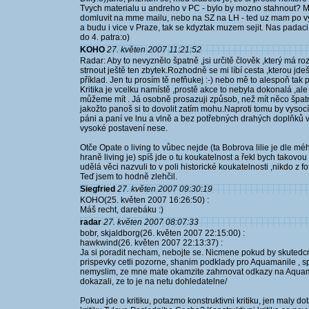
Tvych materialu u andreho v PC - bylo by mozno stahnout? Me
domluvit na mme mailu, nebo na SZ na LH - ted uz mam po vyu
a budu i vice v Praze, tak se kdyztak muzem sejit. Nas padac
do 4. patra:o)
KOHO
27. květen 2007 11:21:52
Radar: Aby to nevyznělo špatně ,jsi určitě člověk ,který má
strnout ještě ten zbytek.Rozhodně se mi líbí cesta ,kterou jdeš
příklad. Jen tu prosím tě nefňukej :-) nebo mě to alespoň tak p
Kritika je vcelku namístě ,prostě akce to nebyla dokonalá ,al
můžeme mít . Já osobně prosazuji způsob, než mít něco špatně
jakožto panoš si to dovolit zatím mohu.Naproti tomu by vysoc
páni a paní ve lnu a vlně a bez potřebných drahých doplňků vyp
vysoké postavení nese.
Otče Opate o living to vůbec nejde (ta Bobrova lilie je dle m
hraně living je) spíš jde o tu koukatelnost a řekl bych takov
udělá věci nazvuli to v poli historické koukatelnosti ,nikdo z fo
Teď jsem to hodně zlehčil.
Siegfried
27. květen 2007 09:30:19
KOHO(25. květen 2007 16:26:50) :
Máš recht, darebáku :)
radar
27. květen 2007 08:07:33
bobr, skjaldborg(26. květen 2007 22:15:00) :
hawkwind(26. květen 2007 22:13:37) :
Ja si poradit necham, nebojte se. Nicmene pokud by skutedcn
prispevky cetli pozorne, shanim podklady pro Aquamanile , s
nemyslim, ze mne mate okamzite zahrnovat odkazy na Aquaman
dokazali, ze to je na netu dohledatelne/
Pokud jde o kritiku, potazmo konstruktivni kritiku, jen maly dot