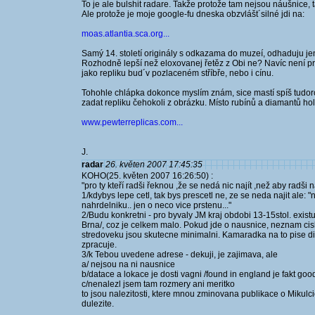
To je ale bulshit radare. Takže protože tam nejsou náušnice, ta
Ale protože je moje google-fu dneska obzvlášt´silné jdi na:
moas.atlantia.sca.org...
Samý 14. století originály s odkazama do muzeí, odhaduju jen č
Rozhodně lepší než eloxovanej řetěz z Obi ne? Navíc není p
jako repliku bud´v pozlaceném stříbře, nebo i cínu.
Tohohle chlápka dokonce myslím znám, sice mastí spíš tudoro
zadat repliku čehokoli z obrázku. Místo rubínů a diamantů hol
www.pewterreplicas.com...
J.
radar
26. květen 2007 17:45:35
KOHO(25. květen 2007 16:26:50) :
"pro ty kteří radši řeknou ,že se nedá nic najít ,než aby radši na
1/kdybys lepe cetl, tak bys prescetl ne, ze se neda najit al
nahrdelniku.. jen o neco vice prstenu..."
2/Budu konkretni - pro byvaly JM kraj obdobi 13-15stol. exis
Brna/, coz je celkem malo. Pokud jde o nausnice, neznam ci
stredoveku jsou skutecne minimalni. Kamaradka na to pise dis
zpracuje.
3/k Tebou uvedene adrese - dekuji, je zajimava, ale
a/ nejsou na ni nausnice
b/datace a lokace je dosti vagni /found in england je fakt goo
c/nenalezl jsem tam rozmery ani meritko
to jsou nalezitosti, ktere mnou zminovana publikace o Mikulci
dulezite.