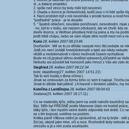
1. dvorec je datován do druhé poloviny 12. století (rozlišujm
st., a datace projektu)
2. spíše než otroci by tedy měli být nevolníci
3. Osada u dvorce je řemeslnická, tudíž jsou v ní lidé spíše
4. Není problém být v roli nevolníka v prosté tunice a nosit hnů
"podřadné" práce - je to divadlo
5. " špatně oblečení, neustále ponižovaní, nesvobodní, nijak 
- no, být to v reálu, asi nejsem odvázaný, ale ve chvíli, kd
dveře dvorce, si Wothan přestává hrát na pána a my na poddan
jestli blbě chápu, nebo se vám nějak stírá rozdíl mezi rolí a re
Kuno
28. květen 2007 08:23:46
Dvořanům : Mě se to,co děláte naopak moc líbí,nedejte se ni
Jistě,nic není (zvlátě hned)dokonalé a také asi nikdy nebude 
vědět a nedokonalosti v rámci možností časem vychytávat.
Bude mi ctí,(pokud stihnu dodělat vybavení),zůčastnit se Vašeh
Nebudu asi působit tak honosně jako mnozí z Vás ale zato dok
Siegfried
28. květen 2007 08:22:34
bobr, skjaldborg(27. květen 2007 14:51:22) :
Tak to seš hustej s těma očima:)
Jinak se omlouvám za formu toho co sem ti napsal. Trochu js
Jinak to děláte fakt pěkně :) A hlavně v širokém záběru, my 
Kateřina z Landštejna
28. květen 2007 08:04:43
Svatava(25. květen 2007 18:17:11) :
Co se materiálu týče, měla jsem na sobě nahoře bavlněný sa
Ba). Střih byl PŘESNĚ podle Manesse (dalo mi hodně práce,ne
látky týče, i ten myslím velmi dobře odpovídá své době. Co s
se s tím bojovat, uvidíme na podzim.
Kritika páně Vítkova odění je oprávněná, až na ty brýle - měl 
živí jej, stejně jako mne, oči a ruce. Rozhodně tedy nebude an
ohrozilo a já s ním zcela souhlasím.