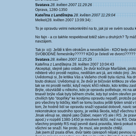
Svatava
28. květen 2007 11:29:26
Oprava, 1280-1350
Kateřina z Landštejna
28. květen 2007 11:29:04
Melkel(28. květen 2007 13:09:34) :
To je opravdu velmi nekonkrétní na to, jak jsi ve svém soudu k
No fajn - a co takhle respektovat totéž sám u druhých? Ty máš 
navzájem.
Tak jo :o)): Ještě k těm otrokům a nevolníkům - KDO tedy obs
SVOBODNÉ řemeslníky????? KDO je čeledí ve dvorci?????
Svatava
28. květen 2007 11:25:25
Kateřina z Landštejna 28. květen 2007 10:04:43
Akceptuji, stejně jako ostatní, že dvůr kočíruje Maršálek, prot
některé věci prostě nejdou, nedělám ani já, ani nikdo jiný. Jin
Uvědomuji si, že kritika Vás a Vašeho chotě byla rázná. Na 
touto diskusí. Uvědomuji si, že dvůr je bičován kritikou ze v
tak se mi prostě nelíbí, když nejvíc křičí někdo, kdo kritiku za
Brýle, obzvláště u někoho, kdo je opravdu potřebuje, mi na a
tmavé! brýle však byly během chvíle, kdy byl sněm otevřen pro 
chvílích tyto "doplňky" ke kostýmu opravdu nepatří, protože pa
pro všechny ty lidičky, kteří se tomu budou ještě týden smát v
tom, že hodně lidí se opravdu snaží vypadat dobově, navíc s
rekonstrukce soudního sporu, je veliká škoda, když všechnu t
Jinak věnuji se, stejně jako Ďábel, nejen VS ale i RS. Je pra
apod.) v rozpětí 1380-1450 je mnohem těžší, než na RS. Ostatn
všechny projekty RS mají pevně daná pravidla, která pokud n
všichni se snaží. Ne proto, že musí, ale protože chtějí.
Jak jsem již psala dříve, dvůr takto (alespoň nějak) pevnou ru