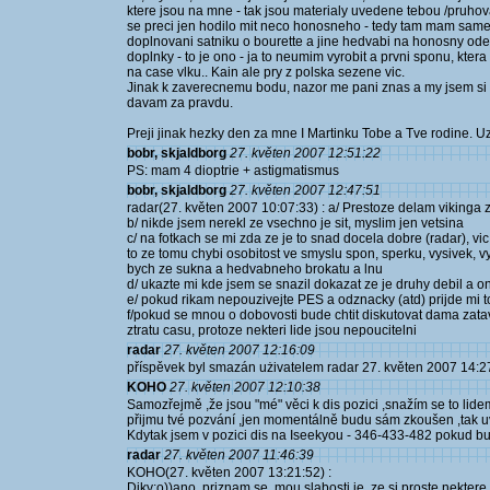
ktere jsou na mne - tak jsou materialy uvedene tebou /pruho
se preci jen hodilo mit neco honosneho - tedy tam mam samet
doplnovani satniku o bourette a jine hedvabi na honosny odev
doplnky - to je ono - ja to neumim vyrobit a prvni sponu, kte
na case vlku.. Kain ale pry z polska sezene vic.
Jinak k zaverecnemu bodu, nazor me pani znas a my jsem si v
davam za pravdu.
Preji jinak hezky den za mne I Martinku Tobe a Tve rodine. Uzi
bobr, skjaldborg
27. květen 2007 12:51:22
PS: mam 4 dioptrie + astigmatismus
bobr, skjaldborg
27. květen 2007 12:47:51
radar(27. květen 2007 10:07:33) : a/ Prestoze delam vikinga 
b/ nikde jsem nerekl ze vsechno je sit, myslim jen vetsina
c/ na fotkach se mi zda ze je to snad docela dobre (radar), v
to ze tomu chybi osobitost ve smyslu spon, sperku, vysivek, 
bych ze sukna a hedvabneho brokatu a lnu
d/ ukazte mi kde jsem se snazil dokazat ze je druhy debil a 
e/ pokud rikam nepouzivejte PES a odznacky (atd) prijde mi t
f/pokud se mnou o dobovosti bude chtit diskutovat dama zatav
ztratu casu, protoze nekteri lide jsou nepoucitelni
radar
27. květen 2007 12:16:09
příspěvek byl smazán użivatelem radar 27. květen 2007 14:2
KOHO
27. květen 2007 12:10:38
Samozřejmě ,že jsou "mé" věci k dis pozici ,snažím se to lide
přijmu tvé pozvání ,jen momentálně budu sám zkoušen ,tak u
Kdytak jsem v pozici dis na Iseekyou - 346-433-482 pokud bud
radar
27. květen 2007 11:46:39
KOHO(27. květen 2007 13:21:52) :
Diky:o))ano, priznam se, mou slabosti je, ze si proste nektere