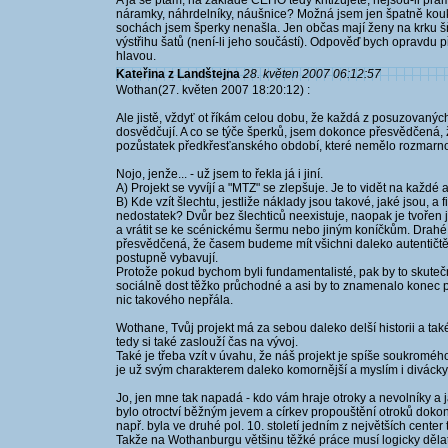
A já se ptám, na základě ČEHO tedy kritizujete, nejsou-li pr
náramky, náhrdelníky, náušnice? Možná jsem jen špatně koukal
sochách jsem šperky nenašla. Jen občas mají ženy na krku š
výstřihu šatů (není-li jeho součástí). Odpověď bych opravdu př
hlavou.
Kateřina z Landštejna
28. květen 2007 06:12:57
Wothan(27. květen 2007 18:20:12) :
Ale jistě, vždyť ot říkám celou dobu, že každá z posuzovanýc
dosvědčují. A co se týče šperků, jsem dokonce přesvědčená, 
pozůstatek předkřesťanského období, které nemělo rozmarnost 
Nojo, jenže... - už jsem to řekla já i jiní.
A) Projekt se vyvíjí a "MTZ" se zlepšuje. Je to vidět na každé 
B) Kde vzít šlechtu, jestliže náklady jsou takové, jaké jsou, a
nedostatek? Dvůr bez šlechticů neexistuje, naopak je tvořen 
a vrátit se ke scénickému šermu nebo jiným koníčkům. Drahé 
přesvědčená, že časem budeme mít všichni daleko autentičtější 
postupně vybavují.
Protože pokud bychom byli fundamentalisté, pak by to skuteč
sociálně dost těžko průchodné a asi by to znamenalo konec pr
nic takového nepřála.
Wothane, Tvůj projekt má za sebou daleko delší historii a také 
tedy si také zaslouží čas na vývoj.
Také je třeba vzít v úvahu, že náš projekt je spíše soukroméh
je už svým charakterem daleko komornější a myslím i divácky
Jo, jen mne tak napadá - kdo vám hraje otroky a nevolníky a j
bylo otroctví běžným jevem a církev propouštění otroků doko
např. byla ve druhé pol. 10. století jedním z největších center t
Takže na Wothanburgu většinu těžké práce musí logicky dělat o