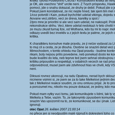
kritiku Tylova Posledniho Cecha? Konstruktivni kritika se nevy
je OK, ale vsechno "shit" urcite neni. Z Tvych prispevku, H
pomoci, jde o snahu dokazat, ze druhy je debil. Pokud jde o je
Pokud jsem konstatoval, ze nic nejde hned, tak sjem tim mel n
1/coz potvrdil i Kain, pokud bychchtel udelat vikinga, dojedu 
/kovane veci,stribro, veci ze dreva, karetky a spol./
2/pro mne je prioritni si ale veci sam udelat, ne nakoupit. Pro
rekonstrukce strihu. Veci, ktere udelat nedokazi /v teto chvili
ze muzu zkusit turnaj Ilze, od Wothana, kdo by mi to napr. mo
odkazy uvedli bez invektiv a z jejich textu je patrne, ze jejic
kritika.
K charatkteru korouhve mate pravdu, ze ji nelze vydavat za LH 
to muj cil a cesta, ze je dlouha. Osobne se snazim delat vec
Mimochodem, v tomto ohledu ma Opat pravdu - budme konkret
rikam, boty nejsou prilis povedene, neb ponekud doslo ke
bude kvalitni do leta, neb teprve ted jsem sehnal obstoujnou 
kritiiku pripoustim a respektuji, v ostatnich vecech se rad pri
odpovednost, musel jsem ale zdvihnout hlas ve chvili, kdy VS
neni.
Diksusi rovnez ukoncuji, na radu Opatovu, nerad bych sklouzl k
nicmene vsimni si, ze jsem se za to take Melkelovi jednim d
tak z Melkelovi reakce soudim, ze onu omluvu prijal. Je to p
a porozumet mu, nikoliv mu pouze dokazat, ze jediny, kdo ma 
Pokud mam vytky vuci tomu, jak komunikujete s lidmi, tak ty vy
Melkela a Tebe, vazim. To, ze takovymto zpusobem komunikuje
snazim Vas upozornit na to, ze komunikovat, se da i jinak. Lid
ignoruji.
otec Opat
26. květen 2007 21:00:14
no přece jen si neodpustím malé rýpnutí k dokreslení toho co 