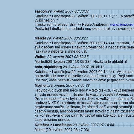
sargon
29. květen 2007 08:33:37
Kateřina z Landštejna(29. květen 2007 09:11:11) : "... a protož
vyšší než oni."
Trosku som preliezol stranky Regie Anglorum:
www.regia.org.
Podla tej tabulky bola hodnota muzskeho otroka v severnej e
Melkel
29. květen 2007 08:23:27
Kateřina z Landštejna(29. květen 2007 09:14:44) : madam, ji
svá osočení mé osoby z nekompromisnosti a nedostatku seber
laskava a neberte si mne do úst.
Wolfen
29. květen 2007 08:19:57
Morholt(29. květen 2007 10:05:38) : Hezky si to uhladil :))
bobr, skjaldborg
29. květen 2007 08:08:31
Kateřina z Landštejna(29. květen 2007 09:14:44) : Vy jste pro
na rozdil ode mne volili velice vlidnou formu kritiky. Preji Va
jste zac, Vase nechut k videni vlastnich chyb je gargantuovsk
Morholt
29. květen 2007 08:05:38
Tedy pokud bych měl něco dodat v této diskuzi, i když nejsem
smyslu pravdu všichni. No není to vlastně veselé? A věřím, že
Pro mne osobně taky byla tahle diskuze velkým poučením. Sd
protože NIKDY to nebude dokonalé, ale na druhou stranu obdi
nepřestane snažit. Je škoda, že někteří kteří kritizují neumějí s
časový odstup, alespoň pokud mohu hovořit z vlastní zkušenos
ke konstruktivní kritice patří. Kritizovat umí kde kdo, ale neust
čase většinou přinese.
Kateřina z Landštejna
29. květen 2007 07:14:44
Melkel(29. květen 2007 08:47:03) :