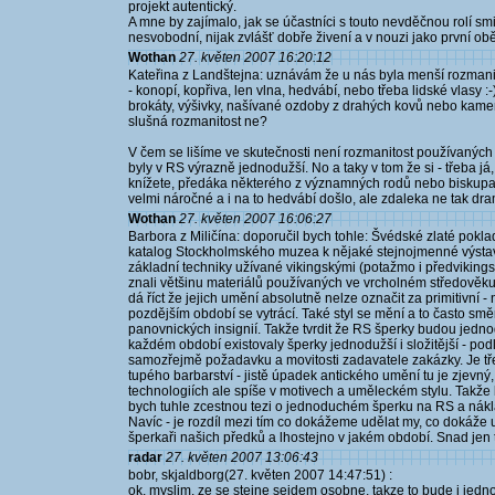
projekt autentický.
A mne by zajímalo, jak se účastníci s touto nevděčnou rolí smi
nesvobodní, nijak zvlášť dobře živení a v nouzi jako první ob
Wothan
27. květen 2007 16:20:12
Kateřina z Landštejna: uznávám že u nás byla menší rozmanit
- konopí, kopřiva, len vlna, hedvábí, nebo třeba lidské vlasy 
brokáty, výšivky, našívané ozdoby z drahých kovů nebo kamení
slušná rozmanitost ne?
V čem se lišíme ve skutečnosti není rozmanitost používaných t
byly v RS výrazně jednodužší. No a taky v tom že si - třeba j
knížete, předáka některého z významných rodů nebo biskupa
velmi náročné a i na to hedvábí došlo, ale zdaleka ne tak dra
Wothan
27. květen 2007 16:06:27
Barbora z Miličína: doporučil bych tohle: Švédské zlaté poklad
katalog Stockholmského muzea k nějaké stejnojmenné výsta
základní techniky užívané vikingskými (potažmo i předvikingsk
znali většinu materiálů používaných ve vrcholném středověku a
dá říct že jejich umění absolutně nelze označit za primitivní 
pozdějším období se vytrácí. Také styl se mění a to často sm
panovnických insignií. Takže tvrdit že RS šperky budou jedn
každém období existovaly šperky jednodužší i složitější - p
samozřejmě požadavku a movitosti zadavatele zakázky. Je t
tupého barbarství - jistě úpadek antického umění tu je zjevný
technologiích ale spíše v motivech a uměleckém stylu. Takže
bych tuhle zcestnou tezi o jednoduchém šperku na RS a nákla
Navíc - je rozdíl mezi tím co dokážeme udělat my, co dokáže 
šperkaři našich předků a lhostejno v jakém období. Snad jen t
radar
27. květen 2007 13:06:43
bobr, skjaldborg(27. květen 2007 14:47:51) :
ok, myslim, ze se stejne sejdem osobne, takze to bude i jedno