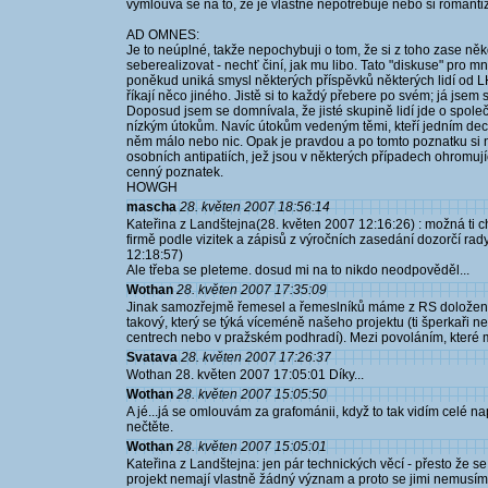
vymlouvá se na to, že je vlastně nepotřebuje nebo si romanti
AD OMNES:
Je to neúplné, takže nepochybuji o tom, že si z toho zase něk
seberealizovat - nechť činí, jak mu libo. Tato "diskuse" pro
poněkud uniká smysl některých příspěvků některých lidí od LH, 
říkají něco jiného. Jistě si to každý přebere po svém; já js
Doposud jsem se domnívala, že jisté skupině lidí jde o společn
nízkým útokům. Navíc útokům vedeným těmi, kteří jedním dech
něm málo nebo nic. Opak je pravdou a po tomto poznatku si n
osobních antipatiích, jež jsou v některých případech ohromuj
cenný poznatek.
HOWGH
mascha
28. květen 2007 18:56:14
Kateřina z Landštejna(28. květen 2007 12:16:26) : možná ti ch
firmě podle vizitek a zápisů z výročních zasedání dozorčí rady
12:18:57)
Ale třeba se pleteme. dosud mi na to nikdo neodpověděl...
Wothan
28. květen 2007 17:35:09
Jinak samozřejmě řemesel a řemeslníků máme z RS doloženo 
takový, který se týká víceméně našeho projektu (ti šperkaři n
centrech nebo v pražském podhradí). Mezi povoláním, které mne
Svatava
28. květen 2007 17:26:37
Wothan 28. květen 2007 17:05:01 Díky...
Wothan
28. květen 2007 15:05:50
A jé...já se omlouvám za grafománii, když to tak vidím celé na
nečtěte.
Wothan
28. květen 2007 15:05:01
Kateřina z Landštejna: jen pár technických věcí - přesto že s
projekt nemají vlastně žádný význam a proto se jimi nemusíme