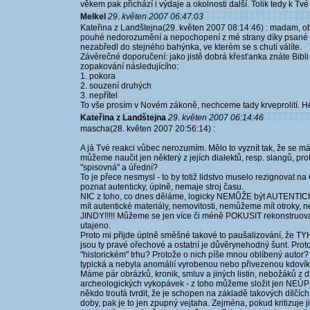
věkem pak přichází i výdaje a okolnosti další. Tolik tedy k Tv
Melkel
29. květen 2007 06:47:03
Kateřina z Landštejna(29. květen 2007 08:14:46) : madam, o
pouhé nedorozumění a nepochopení z mé strany díky psané f
nezabředl do stejného bahýnka, ve kterém se s chutí válíte.
Závěrečné doporučení: jako jistě dobrá křesťanka znáte Bibli
zopakování následujícího:
1. pokora
2. souzení druhých
3. nepřítel
To vše prosím v Novém zákoně, nechceme tady krveprolití. H
Kateřina z Landštejna
29. květen 2007 06:14:46
mascha(28. květen 2007 20:56:14) :
A já Tvé reakci vůbec nerozumím. Mělo to vyznít tak, že se m
můžeme naučit jen některý z jejích dialektů, resp. slangů, p
"spisovná" a úřední?
To je přece nesmysl - to by totiž lidstvo muselo rezignovat n
poznat autenticky, úplně, nemaje stroj času.
NIC z toho, co dnes děláme, logicky NEMŮŽE být AUTENTICKÉ
mít autentické materiály, nemovitosti, nemůžeme mít otroky, 
JINDY!!!!! Můžeme se jen více či méně POKUSIT rekonstruovat
utajeno.
Proto mi přijde úplně směšné takové to paušalizování, že TYH
jsou ty pravé ořechové a ostatní je důvěrynehodný šunt. Proto
"historickém" trhu? Protože o nich píše mnou oblíbený auto
typická a nebyla anomálií vyrobenou nebo přivezenou kdoví
Máme pár obrázků, kronik, smluv a jiných listin, nebožáků z 
archeologických vykopávek - z toho můžeme složit jen NEÚPLN
někdo troufá tvrdit, že je schopen na základě takových dílčíc
doby, pak je to jen zpupný vejtaha. Zejména, pokud kritizuje 