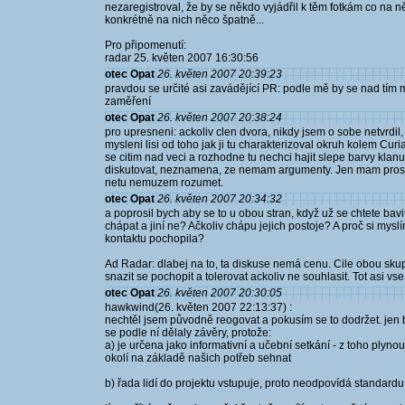
nezaregistroval, že by se někdo vyjádřil k těm fotkám co na 
konkrétně na nich něco špatně...
Pro připomenutí:
radar 25. květen 2007 16:30:56
otec Opat
26. květen 2007 20:39:23
pravdou se určité asi zavádějící PR: podle mě by se nad tím 
zaměření
otec Opat
26. květen 2007 20:38:24
pro upresneni: ackoliv clen dvora, nikdy jsem o sobe netvrdil,
mysleni lisi od toho jak ji tu charakterizoval okruh kolem Cu
se citim nad veci a rozhodne tu nechci hajit slepe barvy klanu
diskutovat, neznamena, ze nemam argumenty. Jen mam prost
netu nemuzem rozumet.
otec Opat
26. květen 2007 20:34:32
a poprosil bych aby se to u obou stran, když už se chtete bav
chápat a jiní ne? Ačkoliv chápu jejich postoje? A proč si mysl
kontaktu pochopila?
Ad Radar: dlabej na to, ta diskuse nemá cenu. Cile obou sku
snazit se pochopit a tolerovat ackoliv ne souhlasit. Tot asi vs
otec Opat
26. květen 2007 20:30:05
hawkwind(26. květen 2007 22:13:37) :
nechtěl jsem původně reogovat a pokusím se to dodržet. jen b
se podle ní dělaly závěry, protože:
a) je určena jako informativní a učební setkání - z toho plynou p
okolí na základě našich potřeb sehnat
b) řada lidí do projektu vstupuje, proto neodpovídá standard