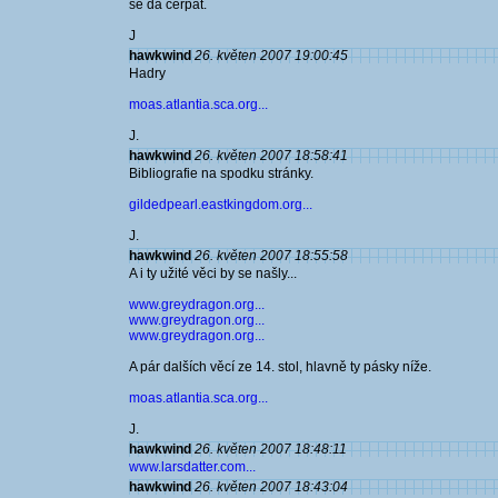
se dá čerpat.
J
hawkwind
26. květen 2007 19:00:45
Hadry
moas.atlantia.sca.org...
J.
hawkwind
26. květen 2007 18:58:41
Bibliografie na spodku stránky.
gildedpearl.eastkingdom.org...
J.
hawkwind
26. květen 2007 18:55:58
A i ty užité věci by se našly...
www.greydragon.org...
www.greydragon.org...
www.greydragon.org...
A pár dalších věcí ze 14. stol, hlavně ty pásky níže.
moas.atlantia.sca.org...
J.
hawkwind
26. květen 2007 18:48:11
www.larsdatter.com...
hawkwind
26. květen 2007 18:43:04