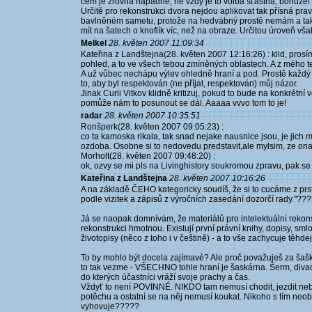
čem je zrovna napadne, ne vždy je to volba šťastná, bohužel n
Určitě pro rekonstrukci dvora nejdou aplikovat tak přísná pra
bavlněném sametu, protože na hedvábný prostě nemám a také
mít na šatech o knoflík víc, než na obraze. Určitou úroveň však 
Melkel
28. květen 2007 11:09:34
Kateřina z Landštejna(28. květen 2007 12:16:26) : klid, pros
pohled, a to ve všech tebou zmíněných oblastech. A z mého tex
A už vůbec nechápu výlev ohledně hraní a pod. Prostě každý
to, aby byl respektován (ne příjat, respektován) můj názor.
Jinak Curii Vitkov klidně kritizuj, pokud to bude na konkrétní 
pomůže nám to posunout se dál. Aaaaa vvvo tom to je!
radar
28. květen 2007 10:35:51
Ronšperk(28. květen 2007 09:05:23) :
co ta kamoska rikala, tak snad nejake nausnice jsou, je jich 
ozdoba. Osobne si to nedovedu predstavit,ale mylsim, ze ona
Morholt(28. květen 2007 09:48:20) :
ok, ozvy se mi pls na Livinghistory soukromou zpravu, pak se
Kateřina z Landštejna
28. květen 2007 10:16:26
A na základě ČEHO kategoricky soudíš, že si to cucáme z prst
podle vizitek a zápisů z výročních zasedání dozorčí rady."??
Já se naopak domnívám, že materiálů pro intelektuální rekonst
rekonstrukci hmotnou. Existují první právní knihy, dopisy, smlo
životopisy (něco z toho i v češtině) - a to vše zachycuje těhde
To by mohlo být docela zajímavé? Ale proč považuješ za šašk
to tak vezme - VŠECHNO tohle hraní je šaskárna. Šerm, divadl
do kterých účastníci vráží svoje prachy a čas.
Vždyť to není POVINNÉ. NIKDO tam nemusí chodit, jezdit nebo 
potěchu a ostatní se na něj nemusí koukat. Nikoho s tím neobt
vyhovuje?????