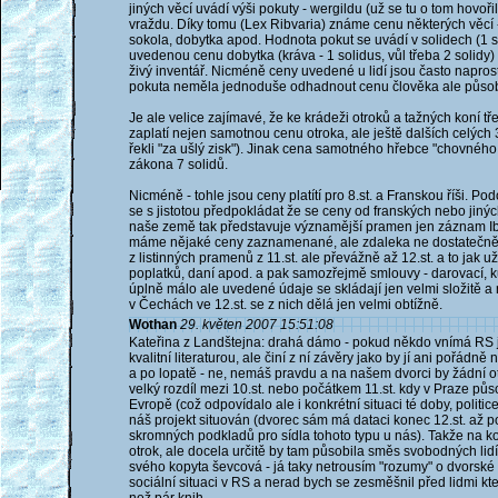
jiných věcí uvádí výši pokuty - wergildu (už se tu o tom hovořil
vraždu. Díky tomu (Lex Ribvaria) známe cenu některých věcí
sokola, dobytka apod. Hodnota pokut se uvádí v solidech (1 
uvedenou cenu dobytka (kráva - 1 solidus, vůl třeba 2 solidy)
živý inventář. Nicméně ceny uvedené u lidí jsou často naprost
pokuta neměla jednoduše odhadnout cenu člověka ale působit 
Je ale velice zajímavé, že ke krádeži otroků a tažných koní 
zaplatí nejen samotnou cenu otroka, ale ještě dalších celých
řekli "za ušlý zisk"). Jinak cena samotného hřebce "chovnéh
zákona 7 solidů.
Nicméně - tohle jsou ceny platítí pro 8.st. a Franskou říši.
se s jistotou předpokládat že se ceny od franských nebo jiných 
naše země tak představuje významější pramen jen záznam Ibn 
máme nějaké ceny zaznamenané, ale zdaleka ne dostatečně.
z listinných pramenů z 11.st. ale převážně až 12.st. a to jak u
poplatků, daní apod. a pak samozřejmě smlouvy - darovací, ku
úplně málo ale uvedené údaje se skládají jen velmi složitě 
v Čechách ve 12.st. se z nich dělá jen velmi obtížně.
Wothan
29. květen 2007 15:51:08
Kateřina z Landštejna: drahá dámo - pokud někdo vnímá RS j
kvalitní literaturou, ale činí z ní závěry jako by jí ani pořád
a po lopatě - ne, nemáš pravdu a na našem dvorci by žádní otro
velký rozdíl mezi 10.st. nebo počátkem 11.st. kdy v Praze půso
Evropě (což odpovídalo ale i konkrétní situaci té doby, politic
náš projekt situován (dvorec sám má dataci konec 12.st. až po
skromných podkladů pro sídla tohoto typu u nás). Takže na ko
otrok, ale docela určitě by tam působila směs svobodných lid
svého kopyta ševcová - já taky netrousím "rozumy" o dvorské et
sociální situaci v RS a nerad bych se zesměšnil před lidmi kte