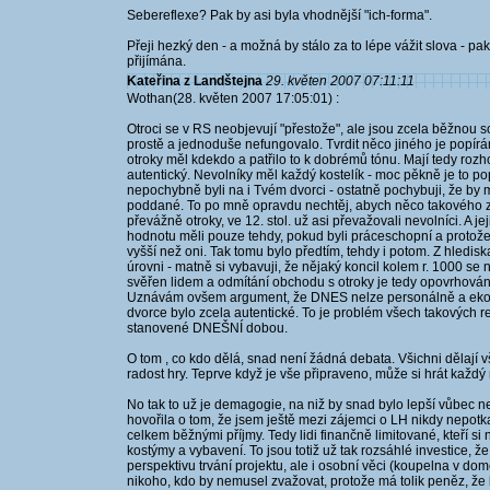
Sebereflexe? Pak by asi byla vhodnější "ich-forma".
Přeji hezký den - a možná by stálo za to lépe vážit slova - p
přijímána.
Kateřina z Landštejna
29. květen 2007 07:11:11
Wothan(28. květen 2007 17:05:01) :
Otroci se v RS neobjevují "přestože", ale jsou zcela běžnou s
prostě a jednoduše nefungovalo. Tvrdit něco jiného je popírání 
otroky měl kdekdo a patřilo to k dobrémů tónu. Mají tedy roz
autentický. Nevolníky měl každý kostelík - moc pěkně je to p
nepochybně byli na i Tvém dvorci - ostatně pochybuji, že by 
poddané. To po mně opravdu nechtěj, abych něco takového zk
převážně otroky, ve 12. stol. už asi převažovali nevolníci. A 
hodnotu měli pouze tehdy, pokud byli práceschopní a protože t
vyšší než oni. Tak tomu bylo předtím, tehdy i potom. Z hledisk
úrovni - matně si vybavuji, že nějaký koncil kolem r. 1000 se 
svěřen lidem a odmítání obchodu s otroky je tedy opovrhová
Uznávám ovšem argument, že DNES nelze personálně a ekonomi
dvorce bylo zcela autentické. To je problém všech takových rek
stanovené DNEŠNÍ dobou.
O tom , co kdo dělá, snad není žádná debata. Všichni dělají vš
radost hry. Teprve když je vše připraveno, může si hrát každý n
No tak to už je demagogie, na niž by snad bylo lepší vůbec 
hovořila o tom, že jsem ještě mezi zájemci o LH nikdy nepotkala
celkem běžnými příjmy. Tedy lidi finančně limitované, kteří si
kostýmy a vybavení. To jsou totiž už tak rozsáhlé investice, ž
perspektivu trvání projektu, ale i osobní věci (koupelna v dom
nikoho, kdo by nemusel zvažovat, protože má tolik peněz, že 