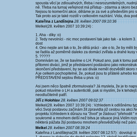
spousta věcí je zdlouahvých, třeba i nesrozumitelných, nud
ně. Třeba na turnaj veřejnost má přístup - zdarma a skoro be
Nejsou to komerční akce, děláme je za své a především pro 
Tak proto asi je také rozdíl v celkovém nazírání. Vida, dva po
Kateřina z Landštejna
28. květen 2007 09:10:36
Melkel(28. květen 2007 10:39:24) :
1. Aha - díky :o)
2. Tedy nevolníci - nic moc postavení tak jako tak - a kolem 
dost
4. Ono nejde ani tak o to, že dělá práci - ale o to, že by měli b
se řadila až poměrně daleko za domácí zvířata a drahé kusy
5. ?????
Domnívám se, že se bavíme o LH. Pokud ano, pak k tomu patří 
přítomni diváci, jimž je představení podáváno jako rekonstruk
skončení představení, by se asi divák neměl dozvědět skoro ni
A je celkem pochopitelné, že, pokud jsou to přátelé a/nebo k
PŘEDSTAVENÍ sejdou třeba u piva :o)
Asi jsem něco špatně zformulovala? Já myslela, že je to nap
pokud mluvíme o LH a autenticitě, pak si myslím, že k tehdejší 
neodlučitelně patří.
Jiří z Holohlav
28. květen 2007 09:02:37
Melkel(28. květen 2007 10:39:24) : Vzhledem k odlišnému typu
věci.Svoji postavou začínám žít zpravidla již cestou na akci.
projektu.Vzhledem k důrazu na "život" je žádoucí "přehodit " m
soukromé a mnohem delší než bitva je situace jiná.Vidím rozdíl
některá pážata žijí postavou mnohem přesvědčivěji než páni.
Melkel
28. květen 2007 08:39:24
Kateřina z Landštejna(28. květen 2007 08:12:57) : dovoluji si 