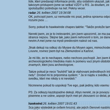
lide, kteri predavaji informace proto, aby ostatnim ukazali, jak 
takovym pristupem jsme se setkal VZDY u RS. Ja doufam, ze pa
spolubydlici potrebuje na net. Pekny vecer.
radar
26. květen 2007 19:34:08
OK, pohcopil jsem, uz nemusite nic psat, jedina spravna odpo
rozumi jsou ....
Sorry, pokud to hawkwinde chapes takhle: "Takže protože tam n
Nerekl jsem, ze je to irelevantni, jen jsem upozornil, ze ma p
strance nejsou. Stejne tak, jako jsem nehovoril o tom, ze da
nevim.A mel jsme na mysli predevsim nalezi od nas.
JInak dekuji na odkaz do Musee du Moyen ages, mimochodem 
Louvre, rovnez jsem byl na Zikmundovi a Karlovi.
Je mi lito, ze to nechapes, nebo nechces pochopit. Jen jsem 
archeoologickeho hlediska malo /v pomeru vuci jinym obdo
znamych, kteri jsou archeologove.
Takze pokud je neco "bulshit" tak je vtahovani jednotlivych i
netu". Drobet mi to pripomina system: " Ja si najdu x svedku, kt
svedku, kteri me nikdy s ni nevideli."
Nicmnene pokud to uspokoji Tve ego, pak jediny, kdo vsemu
PS: Za odkazy kazdopadne dekuji. Abys nerekl, ze je povazu z
pisemne a ne ustne, aspojn bych mel pri zkouseni co delat, pr
hawkwind
26. květen 2007 19:01:43
Sca jako výsledek je ovšem hrozný, ale jejich členové nasbír