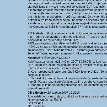
Nebudu tu "omlouvat" současnou úroveň a pojetí, které je m
jdeme jinou cestou a sledujeme jiné cíle než třeba RS je zjevn
stanovili jsme si my své - hodnotit se vzájemně při rozdílných
a jeho problematika všedního života jako uzavřené společnosti
osobnosti (takže ono to není o tom, že bychom si chtěli z arog
pro nás jenom prostředkem - což neznamená, že by nemělo být
netrápí to, že třeba samety nejsou hedvábné a všechny šperk
a materiály jsou naprosto špatně a je na majitelích, aby se do 
nevyženeme &#61514; Nepochopitelné? Proč, to jsou naše pr
P.S. Melkele, děkuji za návody na šití bot, báječně jsem se p
mám jednu botu brzdnou a druhou skluznou .-))) Jsou prostě
nevyvracím, že by to podle návodu šlo) .-)
P.P.S. pro Kateřinu z Landštejna &#8211; domnívat se, že v na
Právě za &#8222;nás&#8220; dokázali opravdové skvosty a
zmiňovány v Písni o Nibelunzích a v Tristanovi jako odměny d
že téměř nejsou na vyobrazení není důkazem jejich neexistenc
Melkel
28. květen 2007 12:35:27
Kateřina z Landštejna(28. květen 2007 13:29:04) : 1. kde jse
je"? Pokud vím, nikde. Vždy říkám "takto si myslím, že to je, n
mám k dispozici a svých osobních dojmů".
2. Kde nerespektuji názor druhého? KDy jsem prohlásil, že j
zastává, je blbec?
3. Řemeslníky neobsluhuje nikdo, protože sluhy prostě nemají
neměli. Pána v rekonstrukcích jsme zatím obsluhovat nepotřeb
4. Madam, je to poněkud negentlemanské, ale nechtělo by se to 
opravdu není zlo.....
Jiří z Holohlav
28. květen 2007 12:26:24
Ano,každého lze nachytat,obzvláště na tom ,na co se primár
Navrhuji vyhlásit Boží smír.
Gott mit uns
Jiří z Holohlav