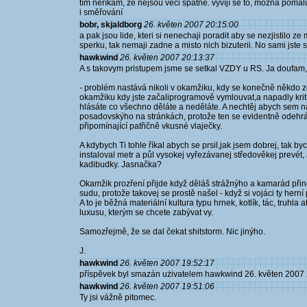
tím neříkám, že nejsou věci špatně. vyvíjí se to, možná pomalu 
i směřování
bobr, skjaldborg
26. květen 2007 20:15:00
a pak jsou lide, kteri si nenechaji poradit aby se nezjistilo 
sperku, tak nemaji zadne a misto nich bizuterii. No sami jste si 
hawkwind
26. květen 2007 20:13:37
A s takovym pristupem jsme se setkal VZDY u RS. Ja doufam, 
- problém nastává nikoli v okamžiku, kdy se konečně někdo zep
okamžiku kdy jste začaliprogramově vymlouvat,a napadly kriti
hlásáte co všechno děláte a neděláte. A nechtěj abych sem na
posadovskýho na stránkách, protože ten se evidentně odehrá
připomínající patřičně vkusné vlaječky.
A kdybych Ti tohle říkal abych se prsil,jak jsem dobrej, tak bych
instaloval metr a půl vysokej vyřezávanej středověkej prevét
kadibudky. Jasnačka?
Okamžik prozření přijde když děláš strážnýho a kamarád p
sudu, protože takovej se prostě našel - když si vojáci ty hern
A to je běžná materiální kultura typu hrnek, kotlík, tác, truhl
luxusu, kterým se chcete zabývat vy.
Samozřejmě, že se dal čekat shitstorm. Nic jinýho.
J.
hawkwind
26. květen 2007 19:52:17
příspěvek byl smazán użivatelem hawkwind 26. květen 2007
hawkwind
26. květen 2007 19:51:06
Ty jsi vážně pitomec.