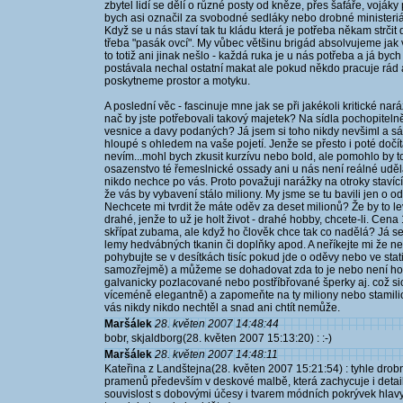
zbytel lidí se dělí o různé posty od kněze, přes šafáře, vojáky 
bych asi označil za svobodné sedláky nebo drobné ministeriá
Když se u nás staví tak tu kládu která je potřeba někam strčit
třeba "pasák ovcí". My vůbec většinu brigád absolvujeme jak v
to totiž ani jinak nešlo - každá ruka je u nás potřeba a já b
postávala nechal ostatní makat ale pokud někdo pracuje rád 
poskytneme prostor a motyku.
A poslední věc - fascinuje mne jak se při jakékoli kritické na
nač by jste potřebovali takový majetek? Na sídla pochopiteln
vesnice a davy podaných? Já jsem si toho nikdy nevšiml a sá
hloupé s ohledem na vaše pojetí. Jenže se přesto i poté dočí
nevím...mohl bych zkusit kurzívu nebo bold, ale pomohlo by t
osazenstvo té řemeslnické ossady ani u nás není reálné udělat
nikdo nechce po vás. Proto považuji narážky na otroky staví
že vás by vybavení stálo miliony. My jsme se tu bavili jen o od
Nechcete mi tvrdit že máte oděv za deset milionů? Že by to levně
drahé, jenže to už je holt život - drahé hobby, chcete-li. Cen
skřípat zubama, ale když ho člověk chce tak co nadělá? Já s
lemy hedvábných tkanin či doplňky apod. A neříkejte mi že n
pohybujte se v desítkách tisíc pokud jde o oděvy nebo ve stat
samozřejmě) a můžeme se dohadovat zda to je nebo není hodn
galvanicky pozlacované nebo postříbřované šperky aj. což sic
víceméně elegantně) a zapomeňte na ty miliony nebo stamilio
vás nikdy nikdo nechtěl a snad ani chtít nemůže.
Maršálek
28. květen 2007 14:48:44
bobr, skjaldborg(28. květen 2007 15:13:20) : :-)
Maršálek
28. květen 2007 14:48:11
Kateřina z Landštejna(28. květen 2007 15:21:54) : tyhle drob
pramenů především v deskové malbě, která zachycuje i detail
souvislost s dobovými účesy i tvarem módních pokrývek hlavy