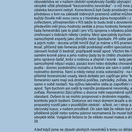
obyvatelstva se v našem období vyskytovaly častěji ubývající
obvyklé vžité představě "bezcenného nevolníka" - o níž mne jen
zdaleka bezcenní nebyli. Koneckonců byli často prodáváni ne
představu o tom na základě listinných pramenů udělat můžem
každý člověk měl svou cenu a z hlediska pána-hospodáře i z 
zvířectvem, přinejmenším v RS takže to budu brát s dovolení
především měl jinou hodnotu sedlák a jinou hodnotu řemeslní
řada řemeslníků (ale to platí i pro VS) spojena s nějakou půdo
zmiňovaní v listinách někdy i jmény. Mezi specialisty bychom m
samozřejmě experty jako zbrojíře nebo šperkaře. Při sídle jak
a jejich rodin - docela určitě hrnčíř (byť je máme v RS prame
tesař, přičemž tato řemesla ještě postrádají vnitřní specializa
zároveň řezbář či bednář, popřípadě kolář apod. Všichni tito
samém kromě pána a jeho rodiny (tady by to chtělo zhudebnit
jeho správce-šafář, kněz s rodinou a zřejmě i lesník - tedy j
samozřejmě nějací vojáci, pasáci koní nebo dobytka chovanéh
pudla - dvorec podobného rozsahu a funkce ale sám o sobě p
rodového dominia. Není a nikdy nebyl zcela sobestačný - na to
přilehlé řemeslnické osady, která defakto jen zajišťuje jeho "t
řemeslníci sami mají svá drobná políčka, zahrádky, zvířata, 
samo o sobě nestačí. Na výživu takového sídla je zapotřebí i
apod. Tam bychom asi našli ty nejníže postavené nevolníky, a
zvířata. Řemeslníci žijící přímo u dvorce měli nepoměrně vy
standard. Ovšem to se mohlo projevovat v drobném majetku, z 
komfortu jejich bydlení. Dokonce ani mezi domem tesaře a do
propastný rozdíl jako v pozdějším období - ačkoli, on i stro
obrovský luxus, v našem prostředí. On sám fakt že někdo byl 
přidělené půdě nebo svému pánovi neznamená že musel být c
obvyklé klišé. Vulgárně řečeno to že někdo musel makat a d
žít.
A teď když jsme se zbavili ubohých nevolníků k tomu co dělám