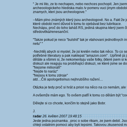
" Je mi lito, ze to nechapes, nebo nechces pochopit. Jen jsem
archeoologickeho hlediska malo /v pomeru vuci jinym obdo
znamych, kteri jsou archeologove."
--Mám plno známých který jsou archeologové. No a. Fakt že je
které období není důvod k tomu to ojebávat bez lubrikace.
Nechápu, proč do toho taháš RS, jediná skupina který jsem č
středověká/renesanční.
"Takze pokud je neco "bulshit" tak je vtahovani jednotlivych 
netu" "
-Nechtěj abych si myslel, že jsi kretén nebo tak něco. To c
potřebné literatury a pak naklepat "amazon.com" . Upřímě já js
děláte a všimni si, že nekomentuju vaše fotky, (které jsem si
diskuzi ale reaguju na probíhající diskuzi, ve které jsme se 
"Nejsme milionáři"
"Nejde to naráz"
"Nejsou k tomu zdroje"
atd....Čili apologetismus nejhrubšího ražení....
Otázka je tedy proč si hrát a priori na něco na co nemám, ale 
A ovšemže mám ego. To ovšem patří k tomu co dělám být "coc
Dělejte si co chcete, končím to stejně jako Bobr.
J.
radar
26. květen 2007 19:48:15
Jeste jedna poznamka , proc o sobe rikam, ze jsem debil. Jsou
chteji ostatnim pomoci aby byli lepsimi. Takovou zkusenost m