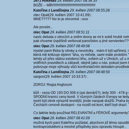
Jiří z Holohlav
29. květen 2007 08:58:35
BOŽE -- MÍR!!!!!!!!!!!!!!!!!!!!!!!!!!!!!!!!!!!!!!!!!!!!!!!!!
Kateřina z Landštejna
29. květen 2007 08:55:28
otec Opat(29. květen 2007 10:41:09) :
MNE????? No to je ohromné :-ooo
Ale prosím...
otec Opat
29. květen 2007 08:51:11
navíc debata o otrocích a sněm dvora se mi k sobě hrubě neh
pak chceme úspěšně verbovat panošstvo a jiné servientes??? 
otec Opat
29. květen 2007 08:49:08
myslel jsem třeba ty otroky a nevolníky... mám-li být upřímný,
která mě kritizuje stylem "áha, vy mlčete, sami máte problém."
tehdy už přes stálou existenci trhu, ovšem už v Uhrách, už u nás 
vnitřních pravidlech a zábavě, stejně jako u nás. pokud jsem
potvrzuje moje výhrady vůči konfrontačním debatám prostřed
Kateřina z Landštejna
29. květen 2007 08:48:59
sargon(29. květen 2007 10:33:37) :
ZDROJ: Regia Anglorum
kůň - cena OD 193 DO 308 d (asi denárů?), tedy 300 - 478 g 
SPODNÍ hranici ceny koně. V různých částech Evropy se tedy a
mohl být otrok výrazně levnější, jinde naopak dražší. Praha 
Čechách cenově dostupní - na rozdíl od koní, kteří byli drazí.
Co takhle tedy používat RELEVANTNÍ a FÉROVÉ argumenty
otec Opat
29. květen 2007 08:41:09
možná bych paní Kateřinu požádal, abychom již téma opustili
kontraproduktivní a mnohé příspěvky jsou opravdu hloupé...