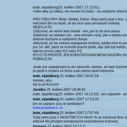
bobr, skjaldborg(25. květen 2007 17:13:01) :
I tobe diky za odkaz, lec musim rici totez - na uvedene stran
PRO VSECHNY /Bobr, Melkel, Koho/. Kdyz jsem psal o tom, ze
mel jsem tim na mysli, ze da vice casu proslapat cesticky.
NEBYLA TO:
1/stiznost, ze nevim kde hledat - vim, jen to da vice prace
2/stiznost, ze nemam cas - ano nemam, resp. jde o otazku prior
dobove kuchyne a vylepseni zbroje
3/stiznost, ze me nebavi vyslapavat cesticky, kdyby mne to p
pro 14. stol. jsem se rozhodl pravce proto, aby zde byl nekdo
takove urovni, jako RS nebo PS.
BYLO TO PROSTE JEN KONSTATOVANI MEHO NAZORU NA 
POMALEJSI.
Jinak sve vystupovani tu asi ukoncim, mylsim, ze lepe bychom
tu sjizdi k chytani za slovo a ke vsemu dost nepresne.
bobr, skjaldborg
25. květen 2007 20:47:18
Hmmm, aha...
tak to jo! Koncim!
Jarwiks
25. květen 2007 19:46:41
bobr, skjaldborg(25. květen 2007 19:13:33) : jen odpovím - a
bobr, skjaldborg
25. květen 2007 17:13:33
jen se zeptam: jsou to landstejni?
www.posadow.ic.cz...
bobr, skjaldborg
25. květen 2007 17:07:49
Vzdy jsem psal o SKAUTSKYCH liliich! To ze existoval fleur de 
erbovni lilii pricitam manipulacim polyesterove kralovny
Svatava
25. květen 2007 16:17:11