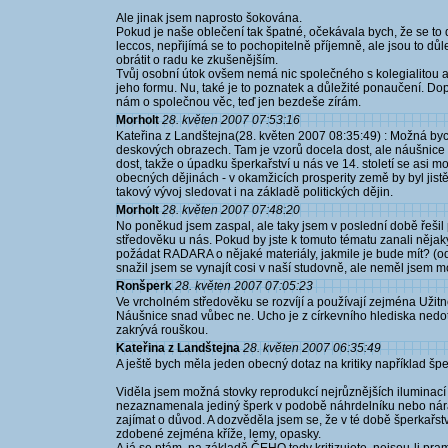
Ale jinak jsem naprosto šokována.
Pokud je naše oblečení tak špatné, očekávala bych, že se to d
leccos, nepřijímá se to pochopitelně příjemně, ale jsou to dů
obrátit o radu ke zkušenějším.
Tvůj osobní útok ovšem nemá nic společného s kolegialitou a, 
jeho formu. Nu, také je to poznatek a důležité ponaučení. D
nám o společnou věc, teď jen bezdeše zírám.
Morholt
28. květen 2007 07:53:16
Kateřina z Landštejna(28. květen 2007 08:35:49) : Možná byc
deskových obrazech. Tam je vzorů docela dost, ale náušnice 
dost, takže o úpadku šperkařství u nás ve 14. století se asi
obecných dějinách - v okamžicích prosperity země by byl jistě 
takový vývoj sledovat i na základě politických dějin.
Morholt
28. květen 2007 07:48:20
No poněkud jsem zaspal, ale taky jsem v poslední době řeš
středověku u nás. Pokud by jste k tomuto tématu zanali něj
požádat RADARA o nějaké materiály, jakmile je bude mít? (o
snažil jsem se vynajít cosi v naší studovně, ale neměl jsem mo
Ronšperk
28. květen 2007 07:05:23
Ve vrcholném středověku se rozvíjí a používají zejména Užitné
Náušnice snad vůbec ne. Ucho je z církevního hlediska nedotk
zakrývá rouškou.
Kateřina z Landštejna
28. květen 2007 06:35:49
A ještě bych měla jeden obecný dotaz na kritiky například š
Viděla jsem možná stovky reprodukcí nejrůznějších iluminací z
nezaznamenala jediný šperk v podobě náhrdelníku nebo náram
zajímat o důvod. A dozvěděla jsem se, že v té době šperkařst
zdobené zejména kříže, lemy, opasky.