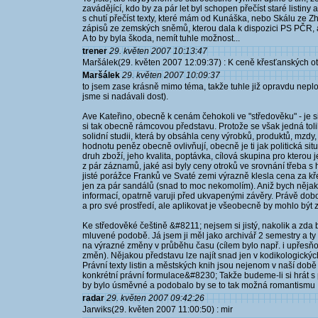
zavádějící, kdo by za pár let byl schopen přečíst staré listin
s chutí přečíst texty, které mám od Kunáška, nebo Skálu ze 
zápisů ze zemských sněmů, kterou dala k dispozici PS PČR, a
A to by byla škoda, nemít tuhle možnost...
trener
29. květen 2007 10:13:47
Maršálek(29. květen 2007 12:09:37) : K ceně křesťanských otr
Maršálek
29. květen 2007 10:09:37
to jsem zase krásně mimo téma, takže tuhle již opravdu nepl
jsme si nadávali dost).
Ave Kateřino, obecně k cenám čehokoli ve "středověku" - je si
si tak obecně rámcovou představu. Protože se však jedná toli
solidní studii, která by obsáhla ceny výrobků, produktů, mzdy
hodnotu peněz obecně ovlivňují, obecně je ti jak politická si
druh zboží, jeho kvalita, poptávka, cílová skupina pro kterou
z pár záznamů, jaké asi byly ceny otroků ve srovnání třeba s 
jisté porážce Franků ve Svaté zemi výrazně klesla cena za k
jen za pár sandálů (snad to moc nekomolím). Aniž bych nějak
informací, opatrně varuji před ukvapenými závěry. Právě dob
a pro své prostředí, ale aplikovat je všeobecně by mohlo být z
Ke středověké češtině &#8211; nejsem si jistý, nakolik a zd
mluvené podobě. Já jsem ji měl jako archivář 2 semestry a t
na výrazné změny v průběhu času (cílem bylo např. i upřesň
změn). Nějakou představu lze najít snad jen v kodikologickýc
Právní texty listin a městských knih jsou nejenom v naší době
konkrétní právní formulace&#8230; Takže budeme-li si hrát s
by bylo úsměvné a podobalo by se to tak možná romantismu :
radar
29. květen 2007 09:42:26
Jarwiks(29. květen 2007 11:00:50) : mir