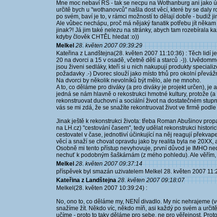
Mne moc nebaví RS - tak se necpu na Wothanburg ani jako úča
určitě bych u "wothanovců" našla dost věcí, které by se daly
po svém, baví je to, v rámci možností to dělají dobře - budiž ji
Ale vůbec nechápu, proč má nějaký fanatik potřebu jít někam něc
jinak?! Já jim také nelezu na stránky, abych tam rozebírala kaž
kdyby člověk CHTĚL hledat :o))
Melkel
28. květen 2007 09:39:29
Kateřina z Landštejna(28. květen 2007 11:10:36) : Těch lidí j
20 na dvorci a 15 v osadě, včetně dětí a starců .-)). Uvědom
jsou živeni sedláky, kteří si u nich nakupují produkty specia
požadavky .-) Dvorec slouží jako místo trhů pro okolní převá
Na dvorci by několik nevolníků být mělo, ale ne mnoho.
A to, co děláme pro diváky (a pro diváky je projekt určen), je a
jedná se nám hlavně o rekostrukci hmotné kultury, protože (
rekonstruovat duchovní a sociální život na dostatečném stupn
vás se mi zdá, že se snažíte rekontruovat život ve firmě podle
Jinak ještě k rekonstrukci života: třeba Roman Abušinov propa
na LH.cz) "cestování časem", tedy udělat rekonstrukci historic
cestovatel v čase, jednotliví účinkující na něj reagují překva
věcí a snaží se chovat opravdu jako by realita byla ne 20XX,
Osobně mi tento přístup nevyhovuje, první důvod je IMHO ned
nechuť k podobným šaškárnám (z mého pohledu). Ale věřím, ž
Melkel
28. květen 2007 09:37:14
příspěvek byl smazán użivatelem Melkel 28. květen 2007 11:
Kateřina z Landštejna
28. květen 2007 09:18:07
Melkel(28. květen 2007 10:39:24) :
No, ono to, co děláme my, NENÍ divadlo. My nic nehrajeme (
snažíme žít. Někdo víc, někdo míň, asi každý po svém a urči
učíme - proto to taky děláme pro sebe, ne pro věřejnost. Prot