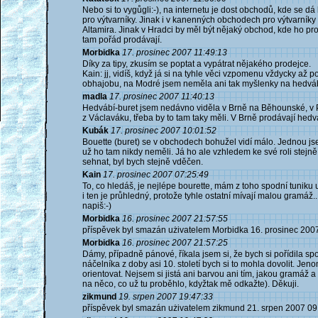
Nebo si to vygůgli:-), na internetu je dost obchodů, kde se dá
pro výtvarníky. Jinak i v kanenných obchodech pro výtvarníky 
Altamira. Jinak v Hradci by měl být nějaký obchod, kde ho pr
tam pořád prodávají.
Morbidka
17. prosinec 2007 11:49:13
Díky za tipy, zkusím se poptat a vypátrat nějakého prodejce.
Kain: jj, vidíš, když já si na tyhle věci vzpomenu vždycky až p
obhajobu, na Modré jsem neměla ani tak myšlenky na hedvábí 
madla
17. prosinec 2007 11:40:13
Hedvábí-buret jsem nedávno viděla v Brně na Běhounské, v Pr
z Václaváku, třeba by to tam taky měli. V Brně prodávají hedvá
Kubák
17. prosinec 2007 10:01:52
Bouette (buret) se v obchodech bohužel vidí málo. Jednou jse
už ho tam nikdy neměli. Já ho ale vzhledem ke své roli stejně
sehnat, byl bych stejně vděčen.
Kain
17. prosinec 2007 07:25:49
To, co hledáš, je nejlépe bourette, mám z toho spodní tuniku už
i ten je průhledný, protože tyhle ostatní mívají malou gramáž..
napiš:-)
Morbidka
16. prosinec 2007 21:57:55
příspěvek byl smazán użivatelem Morbidka 16. prosinec 200
Morbidka
16. prosinec 2007 21:57:25
Dámy, případně pánové, říkala jsem si, že bych si pořídila s
náčelníka z doby asi 10. století bych si to mohla dovolit. J
orientovat. Nejsem si jistá ani barvou ani tím, jakou gramáž 
na něco, co už tu proběhlo, kdyžtak mě odkažte). Děkuji.
zikmund
19. srpen 2007 19:47:33
příspěvek byl smazán użivatelem zikmund 21. srpen 2007 09