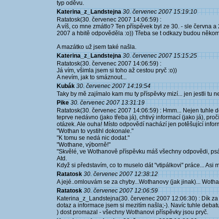
typ oděvu.
Katerina_z_Landstejna
30. červenec 2007 15:19:10
Ratatosk(30. červenec 2007 14:06:59) :
A víš, co mne zmátlo? Ten příspěvek byl ze 30. - sle června a 20
2007 a hbitě odpověděla :o)) Třeba se t odkazy budou někom
A mazátko už jsem také našla.
Katerina_z_Landstejna
30. červenec 2007 15:15:25
Ratatosk(30. červenec 2007 14:06:59) :
Já vím, všimla jsem si toho až cestou pryč :o))
A nevím, jak to smáznout...
Kubák
30. červenec 2007 14:19:54
Taky by mě zajímalo kam mu ty příspěvky mizí... jen jestli t
Pike
30. červenec 2007 13:31:19
Ratatosk(30. červenec 2007 14:06:59) : Hmm... Nejen tuhle deb
teprve nedávno (jako třeba já), chtivý informací (jako já), pr
otázek. Ale ouha! Místo odpovědí nachází jen potěšující info
"Wothan to vystihl dokonale."
"K tomu se nedá nic dodat."
"Wothane, výborně!"
"Skvělé, ve Wothanově příspěvku máš všechny odpovědi, psát 
Atd.
Když si představím, co to muselo dát "vtipálkovi" práce... Asi 
Ratatosk
30. červenec 2007 12:38:12
A jejé..omlouvám se za chyby...Wothanovy (jak jinak)... Woth
Ratatosk
30. červenec 2007 12:06:59
Katerina_z_Landstejna(30. červenec 2007 12:06:30) : Dík za 
dotaz a informace jsem si mezitím našla;-). Navíc tuhle debatu 
) dost promazal - všechny Wothanovi příspěvky jsou pryč.