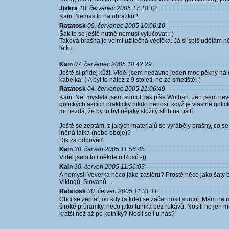
Jiskra
18. červenec 2005 17:18:12
Kain: Nemas to na obrazku?
Ratatosk
09. červenec 2005 10:06:10
Šak to se ještě nutně nemusí vylučovat :-)
Taková brašna je velmi užitečná věcička. Já si spíš udělám 
látku.
Kain
07. červenec 2005 18:42:29
Ještě si přidej kůži. Viděl jsem nedávno jeden moc pěkný nál
kabelka:-) A byl to nález z 9 století, ne ze smetiště:-)
Ratatosk
04. červenec 2005 21:06:49
Kain: Ne, myslela jsem surcot, jak píše Wothan. Jen jsem nev
gotických akcích prakticky nikdo nenosí, když je vlastně gotic
mi nezdá, že by to byl nějaký složitý střih na ušití.
Ještě se zeptám, z jakých materialů se vyráběly brašny, co s
lněná látka (nebo oboje)?
Dik za odpověď.
Kain
30. červen 2005 11:56:45
Viděl jsem to i někde u Rusů:-))
Kain
30. červen 2005 11:56:03
A nemyslí Veverka něco jako zástěru? Prostě něco jako šaty b
Vikingů, Slovanů....
Ratatosk
30. červen 2005 11:31:11
Chci se zeptat, od kdy (a kde) se začal nosit surcot. Mám na m
široké průramky, něco jako tunika bez rukávů. Nosili ho jen 
kratší než až po kotníky? Nosil se i u nás?