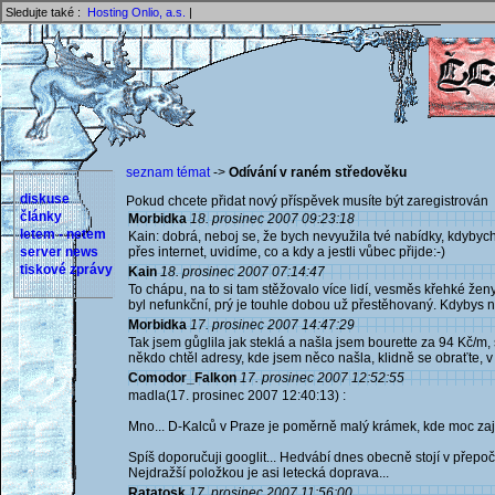
Sledujte také :
Hosting Onlio, a.s.
|
seznam témat
->
Odívání v raném středověku
diskuse
Pokud chcete přidat nový příspěvek musíte být zaregistrován 
články
Morbidka
18. prosinec 2007 09:23:18
letem - netem
Kain: dobrá, neboj se, že bych nevyužila tvé nabídky, kdyby
server news
přes internet, uvidíme, co a kdy a jestli vůbec přijde:-)
tiskové zprávy
Kain
18. prosinec 2007 07:14:47
To chápu, na to si tam stěžovalo více lidí, vesměs křehké žen
byl nefunkční, prý je touhle dobou už přestěhovaný. Kdybys n
Morbidka
17. prosinec 2007 14:47:29
Tak jsem gůglila jak steklá a našla jsem bourette za 94 Kč/m
někdo chtěl adresy, kde jsem něco našla, klidně se obraťte, v
Comodor_Falkon
17. prosinec 2007 12:52:55
madla(17. prosinec 2007 12:40:13) :
Mno... D-Kalců v Praze je poměrně malý krámek, kde moc zají
Spíš doporučuji googlit... Hedvábí dnes obecně stojí v přepo
Nejdražší položkou je asi letecká doprava...
Ratatosk
17. prosinec 2007 11:56:00