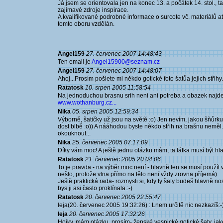
Já jsem se orientovala jen na konec 13. a počátek 14. stol., ta
zajímavé zdroje inspirace.
A kvalifikované podrobné informace o surcote vč. materiálů at
tomto oboru vzdělán.
Angel159
27. červenec 2007 14:48:43
Ten email je
Angel15900@seznam.cz
Angel159
27. červenec 2007 14:48:07
Ahoj...Prosím pošlete mi někdo gotické foto šatůa jejich střihy
Ratatosk
10. srpen 2005 11:58:54
Na jednoduchou brasnu srih neni ani potreba a obazek najd
www.wothanburg.cz...
Nika
05. srpen 2005 12:59:34
Výborně, šatičky už jsou na světě :o) Jen nevím, jakou šňůr
dost blbě :o)) A nááhodou byste někdo střih na brašnu neměl
okouknout...
Nika
25. červenec 2005 07:17:09
Díky vám moc! A ještě jednu otázku mám, ta látka musí být hl
Ratatosk
21. červenec 2005 20:04:06
To je pravda - na výběr moc není - hlavně len se musí použít v
nešlo, protože vlna přímo na tělo není vždy zrovna příjemá)
Ještě praktická rada- rozmysli si, kdy ty šaty budeš hlavně nos
bys ji asi často proklínala.:-)
Ratatosk
20. červenec 2005 22:55:47
leja(20. červenec 2005 19:32:26) : Lnem určitě nic nezkazíš:-
leja
20. červenec 2005 17:32:26
Hojky, mám otázku, prosím- ženské vesnické gotické šaty, jak