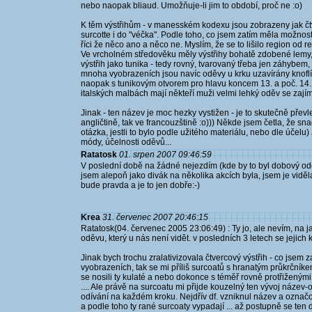
nebo naopak bliaud. Umožňuje-li jim to období, proč ne :o)
K těm výstřihům - v manesském kodexu jsou zobrazeny jak čt
surcotte i do "véčka". Podle toho, co jsem zatím měla možnost 
říci že něco ano a něco ne. Myslím, že se to lišilo region od reg
Ve vrcholném středověku měly výstřihy bohatě zdobené lemy,
výstřih jako tunika - tedy rovný, tvarovaný třeba jen záhybe
mnoha vyobrazeních jsou navíc oděvy u krku uzavírány knoflí
naopak s tunikovým otvorem pro hlavu koncem 13. a poč. 14. 
italských malbách mají někteří muži velmi lehký oděv se zajím
Jinak - ten název je moc hezky vystižen - je to skutečně převl
angličtině, tak ve francouzštině :o))) Někde jsem četla, že sna
otázka, jestli to bylo podle užitého materiálu, nebo dle účelu
módy, účelnosti oděvů...
Ratatosk
01. srpen 2007 09:46:59
V poslední době na žádné nejezdím (kde by to byl dobový oděv
jsem alepoň jako divák na několika akcích byla, jsem je viděla
bude pravda a je to jen dobře:-)
Krea
31. červenec 2007 20:46:15
Ratatosk(04. červenec 2005 23:06:49) : Ty jo, ale nevím, na ja
oděvu, který u nás není vidět. v posledních 3 letech se jejich 
Jinak bych trochu zralativizovala čtvercový výstřih - co jsem
vyobrazeních, tak se mi příliš surcoatů s hranatým průkrčník
se nosili ty kulaté a nebo dokonce s téměř rovně protřiženými "
.... Ale právě na surcoatu mi přijde kouzelný ten vývoj název-o
odívání na každém kroku. Nejdřív df. vzniknul název a označov
a podle toho ty rané surcoaty vypadají ... až postupně se ten 