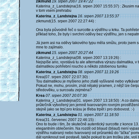
zikmund
19. srpen 2007 19:47:22
Katerina_z_Landstejna(16. srpen 2007 15:55:37) : Zkusim najit
v tom vsem prehrabu
Katerina_z_Landstejna
16. srpen 2007 13:55:37
zikmund(15. srpen 2007 22:27:44) :
Ona byla původně řeč o surcotte a výstřihu u krku. Ta pohřebn
příklad toho, že byly i svrchní oděvy bez výstřihu, jen s nep
Já jsem asi na oděvy takového typu měla smůlu, proto jsem 
mne to zajímalo.
zikmund
15. srpen 2007 20:27:44
Katerina_z_Landstejna(08. srpen 2007 13:19:26) :
Nejspíše ano, vyvstává tu ale alternativa výrazu dalmatika, v
dalmatikou pohřební roucho a někdo zdobenou tuniku
Katerina_z_Landstejna
08. srpen 2007 11:19:26
Krea(07. srpen 2007 22:07:30) :
Tou dalmatikou je myšleno jeho zlatě vyšívané nebo vytkávané
Pokud ne, mohu, prosím, znát nějaký pramen, z nějž lze čerp
středověku, u surcoatu zejména?
Krea
07. srpen 2007 20:07:30
Katerina_z_Landstejna(01. srpen 2007 13:18:50) : A co dalma
průkrčník vytvořený jen jemně tvarovaným rovným prostřižením.
stejně jako se trpí pro krásu je třeba trpět i pro dobovost. :-)
Katerina_z_Landstejna
01. srpen 2007 11:18:50
Krea(31. červenec 2007 22:46:15) :
Ono to bude i tím, že skutečně autentický surcotte z konce 13. 
elegantním oblečením. Na rozdíl od bliaud (bliaut) není vypa
výstřihu nabraný nebo tvarovaný od průramků do "áčka" pomocí
dát vyniknout své postavě, takže pokud to jen trošku jde, volí