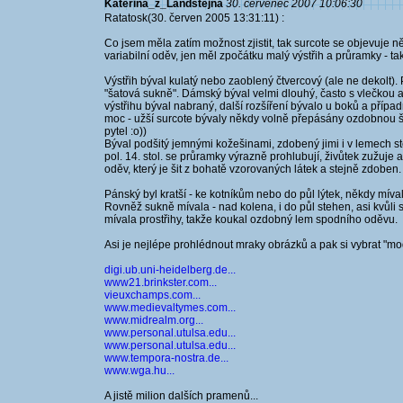
Katerina_z_Landstejna
30. červenec 2007 10:06:30
Ratatosk(30. červen 2005 13:31:11) :
Co jsem měla zatím možnost zjistit, tak surcote se objevuje ně
variabilní oděv, jen měl zpočátku malý výstřih a průramky - ta
Výstřih býval kulatý nebo zaoblený čtvercový (ale ne dekolt).
"šatová sukně". Dámský býval velmi dlouhý, často s vlečkou 
výstřihu býval nabraný, další rozšíření bývalo u boků a případ
moc - užší surcote bývaly někdy volně přepásány ozdobnou šň
pytel :o))
Býval podšitý jemnými kožešinami, zdobený jimi i v lemech s
pol. 14. stol. se průramky výrazně prohlubují, živůtek zužuje
oděv, který je šit z bohatě vzorovaných látek a stejně zdoben
Pánský byl kratší - ke kotníkům nebo do půl lýtek, někdy míva
Rovněž sukně mívala - nad kolena, i do půl stehen, asi kvůl
mívala prostřihy, takže koukal ozdobný lem spodního oděvu.
Asi je nejlépe prohlédnout mraky obrázků a pak si vybrat "mod
digi.ub.uni-heidelberg.de...
www21.brinkster.com...
vieuxchamps.com...
www.medievaltymes.com...
www.midrealm.org...
www.personal.utulsa.edu...
www.personal.utulsa.edu...
www.tempora-nostra.de...
www.wga.hu...
A jistě milion dalších pramenů...