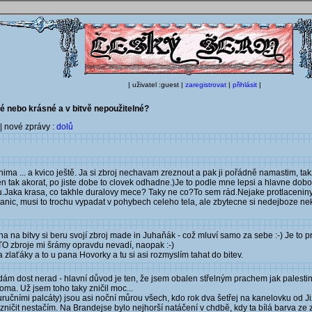
| uživatel :guest |
zaregistrovat
|
přihlásit
|
é nebo krásné a v bitvě nepoužitelné?
| nové zprávy :
dolů
s nima ... a kvico ještě. Ja si zbroj nechavam zreznout a pak ji pořádně namastim, ta
en tak akorat, po jiste dobe to clovek odhadne.)Je to podle mne lepsi a hlavne dob
u.Jaka krasa, co takhle duralovy mece? Taky ne co?To sem rád.Nejake protlaceniny 
anic, musi to trochu vypadat v pohybech celeho tela, ale zbytecne si nedejboze ne
a na bitvy si beru svojí zbroj made in Juhaňák - což mluví samo za sebe :-) Je to 
ÉTO zbroje mi šrámy opravdu nevadí, naopak :-)
zlaťáky a to u pana Hovorky a tu si asi rozmyslím tahat do bitev.
ám dost nerad - hlavní důvod je ten, že jsem obalen střelným prachem jak palestin
ma. Už jsem toho taky zničil moc...
uručními palcáty) jsou asi noční můrou všech, kdo rok dva šetřej na kanelovku od J
zničit nestačím. Na Brandejse bylo nejhorší natáčení v chdbě, kdy ta bílá barva ze 