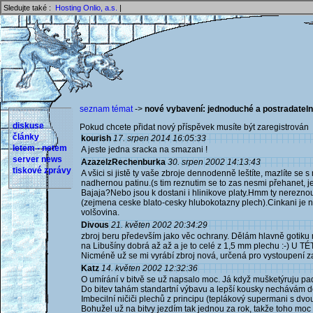
Sledujte také :
Hosting Onlio, a.s.
|
seznam témat
->
nové vybavení: jednoduché a postradateln
diskuse
Pokud chcete přidat nový příspěvek musíte být zaregistrován 
články
kourish
17. srpen 2014 16:05:33
letem - netem
A jeste jedna sracka na smazani !
server news
AzazelzRechenburka
30. srpen 2002 14:13:43
tiskové zprávy
A všici si jistě ty vaše zbroje dennodenně leštíte, mazlíte se 
nadhernou patinu.(s tim reznutim se to zas nesmi přehanet, j
Bajaja?Nebo jsou k dostani i hlinikove platy.Hmm ty nerezno
(zejmena ceske blato-cesky hlubokotazny plech).Cinkani je n
volšovina.
Divous
21. květen 2002 20:34:29
zbroj beru především jako věc ochrany. Dělám hlavně gotiku n
na Libušíny dobrá až až a je to celé z 1,5 mm plechu :-) U T
Nicméně už se mi vyrábí zbroj nová, určená pro vystoupení za 
Katz
14. květen 2002 12:32:36
O umírání v bitvě se už napsalo moc. Já když mušketýruju pad
Do bitev tahám standartní výbavu a lepší kousky nechávám do
Imbecilní ničiči plechů z principu (teplákový supermani s dvo
Bohužel už na bitvy jezdím tak jednou za rok, takže toho moc 