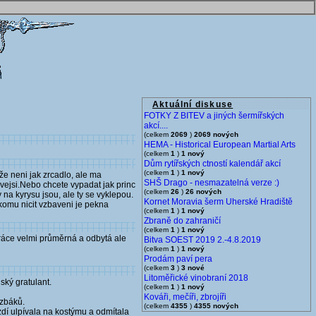
Aktuální diskuse
FOTKY Z BITEV a jiných šermířských
akcí....
(celkem
2069
)
2069 nových
HEMA - Historical European Martial Arts
(celkem
1
)
1 nový
Dům rytířských ctností kalendář akcí
(celkem
1
)
1 nový
kže neni jak zrcadlo, ale ma
SHŠ Drago - nesmazatelná verze :)
ovejsi.Nebo chcete vypadat jak princ
(celkem
26
)
26 nových
na kyrysu jsou, ale ty se vyklepou.
Kornet Moravia šerm Uherské Hradiště
komu nicit vzbaveni je pekna
(celkem
1
)
1 nový
Zbraně do zahraničí
(celkem
1
)
1 nový
práce velmi průměrná a odbytá ale
Bitva SOEST 2019 2.-4.8.2019
(celkem
1
)
1 nový
Prodám paví pera
(celkem
3
)
3 nové
Litoměřické vinobraní 2018
ský gratulant.
(celkem
1
)
1 nový
Kováři, mečíři, zbrojíři
izbáků.
(celkem
4355
)
4355 nových
zdí ulpívala na kostýmu a odmítala