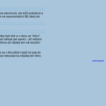
ice plechový), ale kůží potažený a
 na reprezentační štít, který do
tvy byli dvě a v obou se "něco"
odrbali jak samici - při vláčení
inou již nějaký ten rok sloužící
se s tím pižlat i když mi pak do
ji nekoukat na nějakej ten šlinc.
webmaster