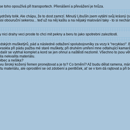
se toho opoužívá při transportech. Přenášení a převážení je hrůza.
ržely tolik. Ale chápu, že to dost zamrzí. Minulý Libušín jsem vytáhl svůj krásný (s
usi obouruční sekerou... teď už na něj kašlu a na nějaký malování taky - to si nechám
ici drahy veci proste to chci mit pekny a beru to jako spotrebni zalezitosti.
dských mušketýrů, pád a následné odtažení spolubojovníky za vozy k "recyklaci". Bi
askla při pádu pažba mé staré muškety, při druhém umření mne odtahující kamarádi 
lír se vytrhal komplet a kord se jen ohnul a naštěstí nezlomil. Všechno to jsou větš
la nekvalita materiálu.
blbec a nešika?
vu široký kožený řemen pronejtovat a je to? Co brnění? Až budu dělat ramena, mám 
materiálu, ale oprostění se od zdobení a pentliček, ať se v tom dá rajtovat a při bo