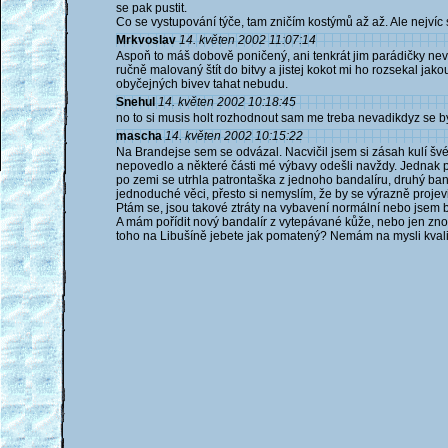
se pak pustit.
Co se vystupování týče, tam zničím kostýmů až až. Ale nejvíc 
Mrkvoslav
14. květen 2002 11:07:14
Aspoň to máš dobově poničený, ani tenkrát jim parádičky nevyd
ručně malovaný štít do bitvy a jistej kokot mi ho rozsekal jako
obyčejných bivev tahat nebudu.
Snehul
14. květen 2002 10:18:45
no to si musis holt rozhodnout sam me treba nevadikdyz se by n
mascha
14. květen 2002 10:15:22
Na Brandejse sem se odvázal. Nacvičil jsem si zásah kulí švé
nepovedlo a některé části mé výbavy odešli navždy. Jednak pr
po zemi se utrhla patrontaška z jednoho bandalíru, druhý banda
jednoduché věci, přesto si nemyslím, že by se výrazně projevi
Ptám se, jsou takové ztráty na vybavení normální nebo jsem 
A mám pořídit nový bandalír z vytepávané kůže, nebo jen zno
toho na Libušíně jebete jak pomatený? Nemám na mysli kvalitu 