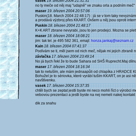
vasek
19. březen 2004 21:51:51
no ty meče od něj maj "udajně" ve znaku orla a podním meč"
maser
19. březen 2004 20:57:06
Puskin(18. March 2004 22:48:17) : já se v tom taky nevyznám,
a prodává výzbroj přes KKART. Ovšem u něj jsou oproti interne
Puskin
18. březen 2004 21:48:17
K+K ART zbrane nevyrabi, jsou to jen prodejci. Mozna se plet
maser
18. březen 2004 18:08:21
jim: tak tel. je 495 582 361, emajl:
honza.jankaj@seznam.cz
Kain
18. březen 2004 07:41:37
Podívám se ti, měl jsem od nich meč, nějak mi jejich zbraně n
závlačka
17. březen 2004 23:49:14
No já bych řekl že to bude Sahara od SHŠ Ruprecht.Maj díln
maser
17. březen 2004 18:16:34
tak to netuším, ale mám jednaapůli od chlapíka z HRADCE 
Bohužel je to sériovka, které vyrábí tuším KKART, on je asi n
navštívenku.
vasek
17. březen 2004 15:37:35
chtěl bych se zeptat jestli byste mi neco mohli říct o výrobci
vebovou prezentaci a jestli byste na nej nemeli nakej kontakt
dik za snahu