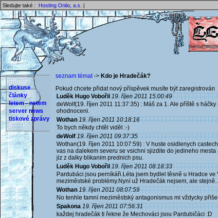
Sledujte také :
Hosting Onlio, a.s.
|
seznam témat
->
Kdo je Hradečák?
diskuse
Pokud chcete přidat nový příspěvek musíte být zaregistrován 
články
Luděk Hugo Vobořil
19. říjen 2011 15:00:49
letem - netem
deWolf(19. říjen 2011 11:37:35) : Máš za 1. Ale příště s háčky
server news
ohodnoceni.
tiskové zprávy
Wothan
19. říjen 2011 10:18:16
To bych někdy chtěl vidět :-)
deWolf
19. říjen 2011 09:37:35
Wothan(19. říjen 2011 10:07:59) : V huste osidlenych castec
vas na dalekem severu se vsichni sjizdite do jedineho mesta a
jiz z dalky blikanim prednich psu.
Luděk Hugo Vobořil
19. říjen 2011 08:18:33
Pardubáci jsou perníkáři.Léta jsem bydlel těsně u Hradce ve 
meziměstské problémy.Nyní už Hradečák nejsem, ale stejně....
Wothan
19. říjen 2011 08:07:59
No tenhle tamní meziměstský antagonismus mi vždycky přišel
Spakona
19. říjen 2011 07:56:31
každej hradečák ti řekne že Mechováci jsou Pardubičáci :D