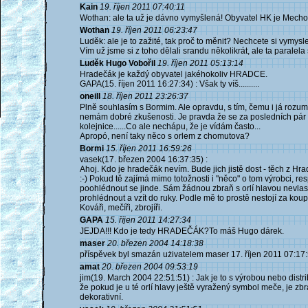
Kain
19. říjen 2011 07:40:11
Wothan: ale ta už je dávno vymyšlená! Obyvatel HK je Mechov
Wothan
19. říjen 2011 06:23:47
Luděk: ale je to zažité, tak proč to měnit? Nechcete si vymys
Vím už jsme si z toho dělali srandu několikrát, ale ta paralela
Luděk Hugo Vobořil
19. říjen 2011 05:13:14
Hradečák je každý obyvatel jakéhokoliv HRADCE.
GAPA(15. říjen 2011 16:27:34) : Však ty víš..........
oneill
18. říjen 2011 23:26:37
Plně souhlasím s Bormim. Ale opravdu, s tím, čemu i já roz
nemám dobré zkušenosti. Je pravda že se za posledních pár le
kolejnice......Co ale nechápu, že je vídám často...
Apropó, není taky něco s orlem z chomutova?
Bormi
15. říjen 2011 16:59:26
vasek(17. březen 2004 16:37:35) :
Ahoj. Kdo je hradečák nevím. Bude jich jistě dost - těch z H
:-) Pokud tě zajímá mimo totožnosti i "něco" o tom výrobci, re
poohlédnout se jinde. Sám žádnou zbraň s orlí hlavou nevlast
prohlédnout a vzít do ruky. Podle mě to prostě nestojí za koupi.
Kováři, mečíři, zbrojíři.
GAPA
15. říjen 2011 14:27:34
JEJDA!!! Kdo je tedy HRADEČÁK?To máš Hugo dárek.
maser
20. březen 2004 14:18:38
příspěvek byl smazán użivatelem maser 17. říjen 2011 07:17
amat
20. březen 2004 09:53:19
jim(19. March 2004 22:51:51) : Jak je to s výrobou nebo distrib
že pokud je u té orlí hlavy ještě vyražený symbol meče, je zb
dekorativní.