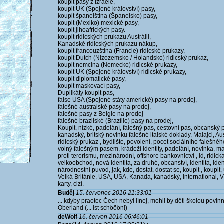
koupit pasy z Izraele,
koupit UK (Spojené království) pasy,
koupit španelština (Španelsko) pasy,
koupit (Mexiko) mexické pasy,
koupit jihoafrických pasy.
koupit ridicských prukazu Austrálii,
Kanadské ridicských prukazu nákup,
koupit francouzština (Francie) ridicské prukazy,
koupit Dutch (Nizozemsko / Holandsko) ridicský prukaz,
koupit nemcina (Nemecko) ridicské prukazy,
koupit UK (Spojené království) ridicské prukazy,
koupit diplomatické pasy,
koupit maskovací pasy,
Duplikáty koupit pas,
false USA (Spojené státy americké) pasy na prodej,
falešné australské pasy na prodej,
falešné pasy z Belgie na prodej
falešné brazilské (Brazílie) pasy na prodej,
Koupit, nízké, padelání, falešný pas, cestovní pas, obcanský pr
kanadský, britský novinku falešné italské doklady, Malajci, Austr
ridicský prukaz , bydlište, povolení, pocet sociálního falešné
volný falešným pasem, krádeží identity, padelání, novinka, ma
proti terorismu, mezinárodní, offshore bankovnictví , id, ridicka,
velkoobchod, nová identita, za druhé, obcanství, identita, id
národnostní puvod, jak, kde, dostat, dostat se, koupit , koupit,
Velká Británie, USA, USA, Kanada, kanadský, International, Vis
karty, cizí.
Buděj
15. červenec 2016 21:33:01
... kdyby praotec Čech nebyl línej, mohli by děti školou povinn
Oberland (... ist schööön!)
deWolf
16. červen 2016 06:46:01