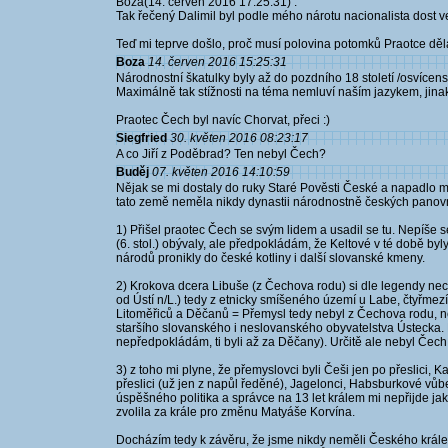
Boza(14. červen 2016 17:25:31) :
Tak řečený Dalimil byl podle mého nárotu nacionalista dost velke
Teď mi teprve došlo, proč musí polovina potomků Praotce děla
Boza
14. červen 2016 15:25:31
Národnostní škatulky byly až do pozdního 18 století /osvícens
Maximálně tak stížnosti na téma nemluví naším jazykem, jinak
Praotec Čech byl navíc Chorvat, přeci :)
Siegfried
30. květen 2016 08:23:17
A co Jiří z Poděbrad? Ten nebyl Čech?
Buděj
07. květen 2016 14:10:59
Nějak se mi dostaly do ruky Staré Pověsti České a napadlo mn
tato země neměla nikdy dynastii národnostně českých panovn
1) Přišel praotec Čech se svým lidem a usadil se tu. Nepíše s
(6. stol.) obývaly, ale předpokládám, že Keltové v té době by
národů pronikly do české kotliny i další slovanské kmeny.
2) Krokova dcera Libuše (z Čechova rodu) si dle legendy nec
od Ústí n/L.) tedy z etnicky smíšeného území u Labe, čtyř
Litoměřiců a Děčanů = Přemysl tedy nebyl z Čechova rodu, 
staršího slovanského i neslovanského obyvatelstva Ústecka. 
nepředpokládám, ti byli až za Děčany). Určitě ale nebyl Čec
3) z toho mi plyne, že přemyslovci byli Češi jen po přeslici, 
přeslici (už jen z napůl ředěné), Jagelonci, Habsburkové vůb
úspěšného politika a správce na 13 let králem mi nepřijde jako
zvolila za krále pro změnu Matyáše Korvína.
Docházím tedy k závěru, že jsme nikdy neměli Českého krále, 