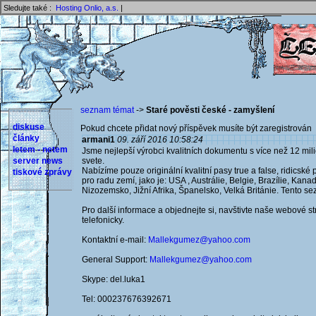
Sledujte také :
Hosting Onlio, a.s.
|
seznam témat
->
Staré pověsti české - zamyšlení
diskuse
Pokud chcete přidat nový příspěvek musíte být zaregistrován 
články
armani1
09. září 2016 10:58:24
letem - netem
Jsme nejlepší výrobci kvalitních dokumentu s více než 12 mil
server news
svete.
Nabízíme pouze originální kvalitní pasy true a false, ridicské p
tiskové zprávy
pro radu zemí, jako je: USA , Austrálie, Belgie, Brazílie, Kana
Nizozemsko, Jižní Afrika, Španelsko, Velká Británie. Tento s
Pro další informace a objednejte si, navštivte naše webové 
telefonicky.
Kontaktní e-mail:
Mallekgumez@yahoo.com
General Support:
Mallekgumez@yahoo.com
Skype: del.luka1
Tel: 000237676392671