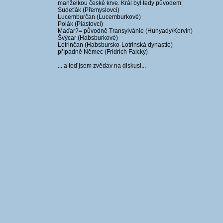
manželkou české krve. Král byl tedy původem:
Sudeťák (Přemyslovci)
Lucemburčan (Lucemburkové)
Polák (Piastovci)
Maďar?= původně Transylvánie (Hunyady/Korvín)
Švýcar (Habsburkové)
Lotrinčan (Habsbursko-Lotrinská dynastie)
případně Němec (Fridrich Falcký)
... a teď jsem zvědav na diskusi...