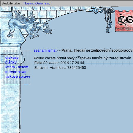
Sledujte také :
Hosting Onlio, a.s.
|
seznam témat
->
Praha.. hledají se zodpovědní spolupracov
diskuse
Pokud chcete přidat nový příspěvek musíte být zaregistrován 
články
Fidla
09. duben 2016 17:20:04
letem - netem
Zdravím.. víc info na 732425453
server news
tiskové zprávy