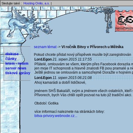
Sledujte také :
Hosting Onlio, a.s.
|
seznam témat
->
VI ročník Bitvy v Přívorech u Mělníka
diskuse
Pokud chcete přidat nový příspěvek musíte být zaregistrován 
články
Lord.Egon
21. srpen 2015 11:17:55
letem - netem
Přátelé, omlouvám se všem, kterým přes Facebook dorazila m
server news
jen moje IT schopnosti a hlavně znalosti FB jsou pramalé a 
Ještě jednou se omlouvám a samozřejmě Doražte v hojném 
tiskové zprávy
Lord.Egon
11. srpen 2015 06:21:08
Ahoj kamarádi a dobří lidičkové,
jménem SHŠ Bakaláři, svým a jménem všech ostatních, kteří se 
Přívorech, bych Vás chtěl opět pozvat na tuto již tradiční akci.
Období: Gotika
více informací naleznete na stránkách bitvy:
bitva-privory.webnode.cz...