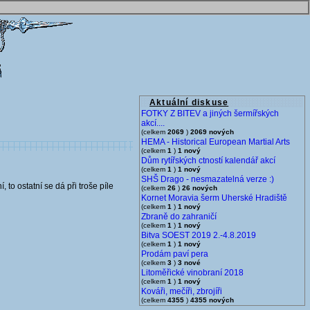
Aktuální diskuse
FOTKY Z BITEV a jiných šermířských
akcí....
(celkem
2069
)
2069 nových
HEMA - Historical European Martial Arts
(celkem
1
)
1 nový
Dům rytířských ctností kalendář akcí
(celkem
1
)
1 nový
SHŠ Drago - nesmazatelná verze :)
to ostatní se dá při troše píle
(celkem
26
)
26 nových
Kornet Moravia šerm Uherské Hradiště
(celkem
1
)
1 nový
Zbraně do zahraničí
(celkem
1
)
1 nový
Bitva SOEST 2019 2.-4.8.2019
(celkem
1
)
1 nový
Prodám paví pera
(celkem
3
)
3 nové
Litoměřické vinobraní 2018
(celkem
1
)
1 nový
Kováři, mečíři, zbrojíři
(celkem
4355
)
4355 nových