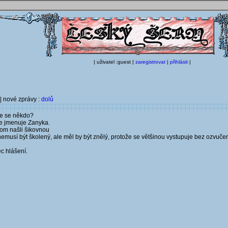
| uživatel :guest |
zaregistrovat
|
přihlásit
|
| nové zprávy :
dolů
de se někdo?
e jmenuje Zanyka.
hom našli šikovnou
usí být školený, ale měl by být znělý, protože se většinou vystupuje bez ozvučení, 
c hlášení.