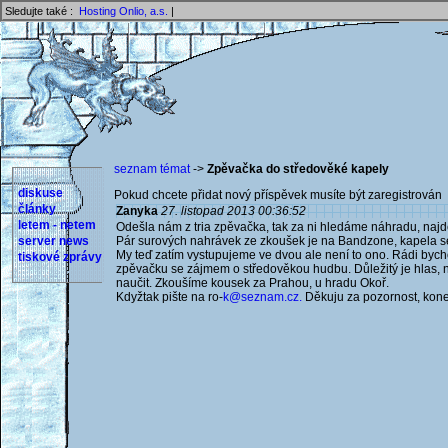
Sledujte také :
Hosting Onlio, a.s.
|
seznam témat
->
Zpěvačka do středověké kapely
diskuse
Pokud chcete přidat nový příspěvek musíte být zaregistrován 
články
Zanyka
27. listopad 2013 00:36:52
letem - netem
Odešla nám z tria zpěvačka, tak za ni hledáme náhradu, naj
server news
Pár surových nahrávek ze zkoušek je na Bandzone, kapela s
My teď zatím vystupujeme ve dvou ale není to ono. Rádi byc
tiskové zprávy
zpěvačku se zájmem o středověkou hudbu. Důležitý je hlas, nem
naučit. Zkoušíme kousek za Prahou, u hradu Okoř.
Kdyžtak pište na ro-
k@seznam.cz.
Děkuju za pozornost, kone