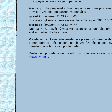
dostupným cenám. Čest jeho památce.
A ten tvůj druhý příspěvek o finanční podpoře...zvaž jeho smaz
úmyslem vzpomenout raskenovu památku
gloriet
17. červenec 2013 13:43:45
příspěvek byl smazán uživatelem gloriet 07. srpen 2013 10:7
gloriet
16. červenec 2013 13:06:40
Dne 13. 7. 2013 světlo života Milana Raskena Juhaňáka pře
křídlech vzhůru ke hvězdám...
Přátelé šermíři, kamarádu veselému a platnéři šikovnému zbra
pohár dobrého truňku na jeho paměť vyprázdněte, plamen sv
hvězdnou oblohu za ním pohlédněte...
Rozloučení proběhlo v nejužším kruhu rodinném. Písemnou v
mj@seznam.cz