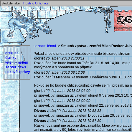
Sledujte také :
Hosting Onlio, a.s.
|
seznam témat
->
Smutná zpráva - zemřel Milan Rasken Ju
diskuse
Pokud chcete přidat nový příspěvek musíte být zaregistrován 
články
gloriet
26. srpen 2013 21:03:11
letem - netem
Rozloučení se bude konat na Točníku 31. 8. od 14,00 - vstup 
server news
kostýmech a s pohárkem na přípitek.
tiskové zprávy
gloriet
07. srpen 2013 08:12:08
Rozloučení s Milanem Raskenem Juhaňákem bude 31. 8. od
Pokud se ho budete chtít zúčastnit, ozvěte se mi, prosím, na 
gloriet
22. červenec 2013 08:06:00
příspěvek byl smazán uživatelem gloriet 07. srpen 2013 10:7
gloriet
22. červenec 2013 08:00:09
příspěvek byl smazán uživatelem gloriet 22. červenec 2013 
Divous z Lún
20. červenec 2013 19:58:33
příspěvek byl smazán uživatelem Divous z Lún 20. červenec
Divous z Lún
20. červenec 2013 19:57:30
Raskenova smrt mě osobně dost zasáhla. Moje první plátová zb
ani neznají, ale v 90. letech byl jedním z těch, co se zasloužil