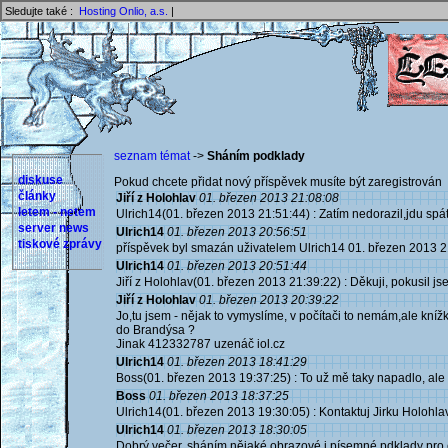
Sledujte také :
Hosting Onlio, a.s.
|
seznam témat
->
Sháním podklady
diskuse
Pokud chcete přidat nový příspěvek musíte být zaregistrován 
články
Jiří z Holohlav
01. březen 2013 21:08:08
letem - netem
Ulrich14(01. březen 2013 21:51:44) : Zatím nedorazil,jdu spát
server news
Ulrich14
01. březen 2013 20:56:51
tiskové zprávy
příspěvek byl smazán uživatelem Ulrich14 01. březen 2013 2
Ulrich14
01. březen 2013 20:51:44
Jiří z Holohlav(01. březen 2013 21:39:22) : Děkuji, pokusil js
Jiří z Holohlav
01. březen 2013 20:39:22
Jo,tu jsem - nějak to vymyslíme, v počítači to nemám,ale k
do Brandýsa ?
Jinak 412332787 uzenáč iol.cz
Ulrich14
01. březen 2013 18:41:29
Boss(01. březen 2013 19:37:25) : To už mě taky napadlo, ale 
Boss
01. březen 2013 18:37:25
Ulrich14(01. březen 2013 19:30:05) : Kontaktuj Jirku Holohlav
Ulrich14
01. březen 2013 18:30:05
Dobrý večer, sháním nějaké obrazové i písemné pdklady pro 