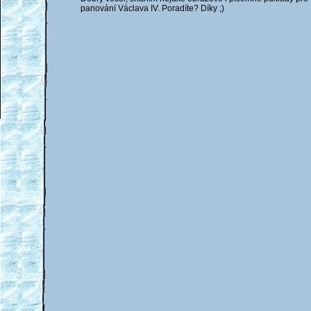
panování Václava IV. Poradíte? Díky ;)