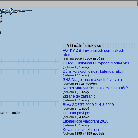
Aktuální diskuse
FOTKY Z BITEV a jiných šermířských
akcí....
(celkem
2069
)
2069 nových
HEMA - Historical European Martial Arts
(celkem
1
)
1 nový
Dům rytířských ctností kalendář akcí
(celkem
1
)
1 nový
SHŠ Drago - nesmazatelná verze :)
(celkem
26
)
26 nových
Kornet Moravia šerm Uherské Hradiště
(celkem
1
)
1 nový
Zbraně do zahraničí
(celkem
1
)
1 nový
Bitva SOEST 2019 2.-4.8.2019
(celkem
1
)
1 nový
aznamenaného...
Prodám paví pera
(celkem
3
)
3 nové
Litoměřické vinobraní 2018
(celkem
1
)
1 nový
Kováři, mečíři, zbrojíři
(celkem
4355
)
4355 nových