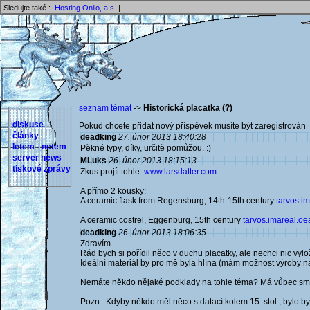
Sledujte také :
Hosting Onlio, a.s.
|
seznam témat
->
Historická placatka (?)
diskuse
Pokud chcete přidat nový příspěvek musíte být zaregistrován 
články
deadking
27. únor 2013 18:40:28
letem - netem
Pěkné typy, díky, určitě pomůžou. :)
server news
MLuks
26. únor 2013 18:15:13
tiskové zprávy
Zkus projít tohle:
www.larsdatter.com...
A přímo 2 kousky:
A ceramic flask from Regensburg, 14th-15th century
tarvos.im
A ceramic costrel, Eggenburg, 15th century
tarvos.imareal.oea
deadking
26. únor 2013 18:06:35
Zdravím.
Rád bych si pořídil něco v duchu placatky, ale nechci nic v
Ideální materiál by pro mě byla hlína (mám možnost výroby na
Nemáte někdo nějaké podklady na tohle téma? Má vůbec smy
Pozn.: Kdyby někdo měl něco s datací kolem 15. stol., bylo by t