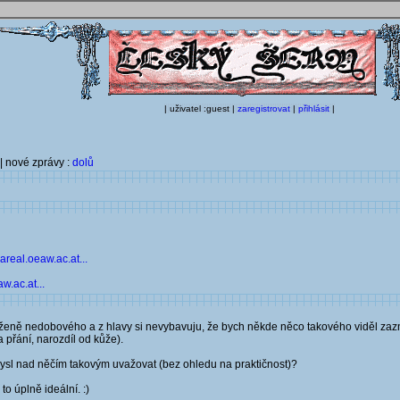
| uživatel :guest |
zaregistrovat
|
přihlásit
|
| nové zprávy :
dolů
areal.oeaw.ac.at...
w.ac.at...
yloženě nedobového a z hlavy si nevybavuju, že bych někde něco takového viděl z
 přání, narozdíl od kůže).
sl nad něčím takovým uvažovat (bez ohledu na praktičnost)?
o úplně ideální. :)