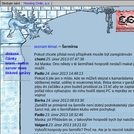
Sledujte také :
Hosting Onlio, a.s.
|
seznam témat
->
Šermírna
diskuse
Pokud chcete přidat nový příspěvek musíte být zaregistrován 
články
chomi
25. únor 2013 07:47:38
letem - netem
Ad Maska: Ono někdy v té šermířské hospodě nestačí makat ja
server news
snažil...
tiskové zprávy
Padlo
24. únor 2013 14:48:13
Pokud ti jde jen o místo, kde se můžeš slejzat s kamarádama
oblíbenej metal, udělej si soukromej klub, třeba doma v garáž
pípu do začátku a pivo budeš prodávat za 15 kč aby se zaplati
pořád něco vyhazujou. do rohu hodíš starej PC a repráky se 
vopruz
Berka
24. únor 2013 08:03:30
Zaměřit se primárně na šermíře není dobrý podnikatelský zá
šanci má, ale o šermířském klubu velmi pochybuji.
Padlo
23. únor 2013 18:32:46
Maska: jo! Přidávám se, v takovýhle hospodě bych byl naložen
Valgard
23. únor 2013 18:21:02
Vytvořit hospody pro šermíře? Proč ne. Ale je to mocně lokál