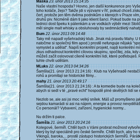
Maska
23. únor 2013 15:14:35
Naše vlastní hospoda? Hovno, jen další konkurence pro Vyše
toho koláče, žejo? Takže jdi s výzvami v řiť, pokud chceš získ
čert, protože jen těm dvěma podnikům o kterejch v Praze vím
druhů piv. Nicméně dám ti jako klient šanci. Pokud bude na p
lednici dost špeku k pálenkám a ve vodkách výběr mezi Stoli
měl single malt whisky a obsluhovaly by sedmnáctiletý nahatý 
Bum
22. únor 2013 09:14:48
Taky mě napadl vyšehradský klub. Jinak má pravdu Mahy. U 
natočme si společný film apod.) prostě nefunguje nějaká "spo
vymyslet a udělat". Napiš konkrétní projekt, najdi konkrétní mí
zkus odhadnout konkrétní cílovou skupinu, spočítej, zda, kdy
můžeš začít oslovovat cíleně konkrétní lidi, které potřebuješ. 
tuhle chvíli udělám.
MLuks
22. únor 2013 04:34:26
Šamšla(21. únor 2013 21:24:16) : Klub na Vyšehradě nestačí? 
rohů a promítají se historické filmy...
mahy
21. únor 2013 20:49:17
Šamšla(21. únor 2013 21:24:16) : A ta komedie bude na koleč
abych si sedl v té ,,pravé echt'' hospodě plné skvělých lidí s
Nezlob se, ale asi jsi moc velký snílek. Máš už promyšleno ja
sejdou kamarádi si asi na nájem, energie a provoz nevyděláš
Co personál? Vybavení, zařízení, hygienické normy...
Nu držím ti palce.
Šamšla
21. únor 2013 20:24:16
Kolegové, šermíři. Chtěl bych s Vámi probrat možnost vytvořen
který by byl speciálně pro české šermíře. Chtěl bych, aby ho s
Vikingů, baroka,... prostě zástupci historických šermířů. Pár