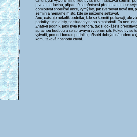
Chtěl bych vytvořit místo, kde by se mohli setkávat šermíři, pov
pivo a medovinu, případně se předvést před ostatními se sv
domlouvat společné akce, vymýšlet, jak zverbovat nové lidi, př
šermíři a nemáme místo, kde se můžeme setkávat.
Ano, existuje několik podniků, kde se šermíři potkávají, ale
podniky s metalisty, se studenty nebo s motorkáři. To není ono
Znáte-li podnik, jako byla Kilfenora, tak si dokážete představi
správnou hudbou a se správným výběrem pití. Pokud by se tu
vytvořit, pomoct tomuto podniku, přispět dobrým nápadem a (ja
komu taková hospoda chybí.